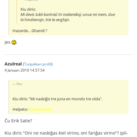
Kiu diris:
Mi devis lukti kontraŭ tri malamikoj: unue mi mem, due
la hindianojn, trie la anglojn.
Hazarde... Ghandi ?
Jes
.
Azulreal
(
Tunjukkan profil
)
4 Januari 2010 14.57.54
Filu:
Kiu diris: "Mi naskiĝis tre juna en mondo tre olda".
Helpeto:
Komponisto
Ĉu Erik Satie?
Kiu diris "Oni ne naskiĝas kiel virino, oni fariĝas virino"? (pli-