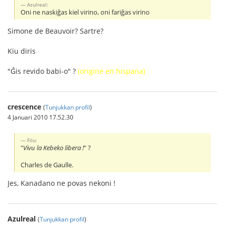
Azulreal:
Oni ne naskiĝas kiel virino, oni fariĝas virino
Simone de Beauvoir? Sartre?
Kiu diris
"Ĝis revido babi-o" ?
(origine en hispana)
crescence
(
Tunjukkan profil
)
4 Januari 2010 17.52.30
Filu:
"
Vivu la Kebeko libera !
" ?
Charles de Gaulle.
Jes, Kanadano ne povas nekoni !
Azulreal
(
Tunjukkan profil
)