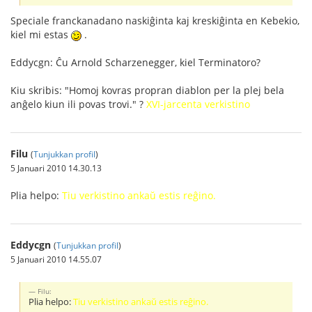
Speciale franckanadano naskiĝinta kaj kreskiĝinta en Kebekio,
kiel mi estas
.
Eddycgn: Ĉu Arnold Scharzenegger, kiel Terminatoro?
Kiu skribis: "Homoj kovras propran diablon per la plej bela
anĝelo kiun ili povas trovi." ?
XVI-jarcenta verkistino
Filu
(
Tunjukkan profil
)
5 Januari 2010 14.30.13
Plia helpo:
Tiu verkistino ankaŭ estis reĝino.
Eddycgn
(
Tunjukkan profil
)
5 Januari 2010 14.55.07
Filu:
Plia helpo:
Tiu verkistino ankaŭ estis reĝino.