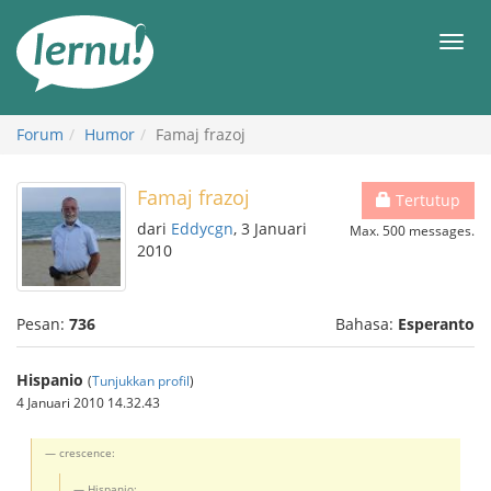
Ke
daftar
Men
isi
Forum
Humor
Famaj frazoj
Famaj frazoj
Tertutup
dari
Eddycgn
, 3 Januari
Max. 500 messages.
2010
Pesan:
736
Bahasa:
Esperanto
Hispanio
(
Tunjukkan profil
)
4 Januari 2010 14.32.43
crescence:
Hispanio: