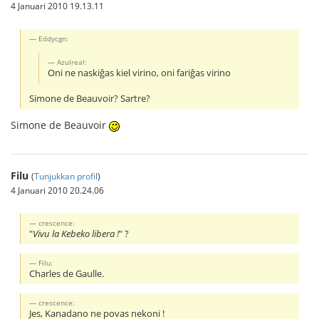
4 Januari 2010 19.13.11
Eddycgn:
Azulreal:
Oni ne naskiĝas kiel virino, oni fariĝas virino
Simone de Beauvoir? Sartre?
Simone de Beauvoir
Filu
(
Tunjukkan profil
)
4 Januari 2010 20.24.06
crescence:
"
Vivu la Kebeko libera !
" ?
Filu:
Charles de Gaulle.
crescence:
Jes, Kanadano ne povas nekoni !