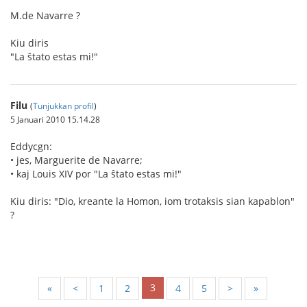
M.de Navarre ?
Kiu diris
"La ŝtato estas mi!"
Filu
(
Tunjukkan profil
)
5 Januari 2010 15.14.28
Eddycgn:
• jes, Marguerite de Navarre;
• kaj Louis XIV por "La ŝtato estas mi!"
Kiu diris: "Dio, kreante la Homon, iom trotaksis sian kapablon"
?
3
«
<
1
2
4
5
>
»