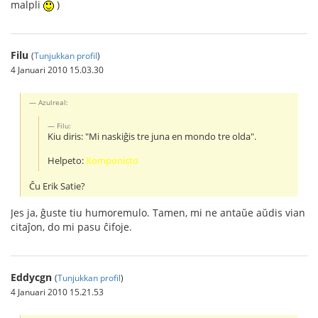
malpli
)
Filu
(
Tunjukkan profil
)
4 Januari 2010 15.03.30
Azulreal:
Filu:
Kiu diris: "Mi naskiĝis tre juna en mondo tre olda".
Helpeto:
Komponisto
Ĉu Erik Satie?
Jes ja, ĝuste tiu humoremulo. Tamen, mi ne antaŭe aŭdis vian
citaĵon, do mi pasu ĉifoje.
Eddycgn
(
Tunjukkan profil
)
4 Januari 2010 15.21.53