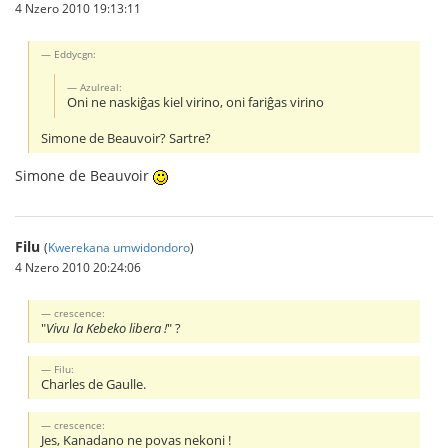
4 Nzero 2010 19:13:11
Eddycgn:
Azulreal:
Oni ne naskiĝas kiel virino, oni fariĝas virino
Simone de Beauvoir? Sartre?
Simone de Beauvoir
Filu
(
Kwerekana umwidondoro
)
4 Nzero 2010 20:24:06
crescence:
"
Vivu la Kebeko libera !
" ?
Filu:
Charles de Gaulle.
crescence:
Jes, Kanadano ne povas nekoni !