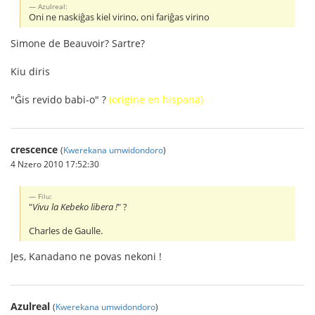
Azulreal:
Oni ne naskiĝas kiel virino, oni fariĝas virino
Simone de Beauvoir? Sartre?
Kiu diris
"Ĝis revido babi-o" ?
(origine en hispana)
crescence
(
Kwerekana umwidondoro
)
4 Nzero 2010 17:52:30
Filu:
"
Vivu la Kebeko libera !
" ?
Charles de Gaulle.
Jes, Kanadano ne povas nekoni !
Azulreal
(
Kwerekana umwidondoro
)