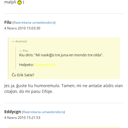
malpli
)
Filu
(
Kwerekana umwidondoro
)
4 Nzero 2010 15:03:30
Azulreal:
Filu:
Kiu diris: "Mi naskiĝis tre juna en mondo tre olda".
Helpeto:
Komponisto
Ĉu Erik Satie?
Jes ja, ĝuste tiu humoremulo. Tamen, mi ne antaŭe aŭdis vian
citaĵon, do mi pasu ĉifoje.
Eddycgn
(
Kwerekana umwidondoro
)
4 Nzero 2010 15:21:53