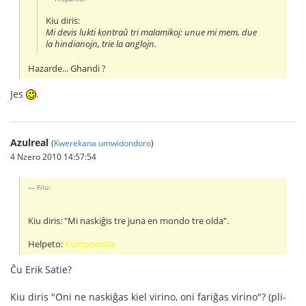
Kiu diris:
Mi devis lukti kontraŭ tri malamikoj: unue mi mem, due
la hindianojn, trie la anglojn.
Hazarde... Ghandi ?
Jes
.
Azulreal
(
Kwerekana umwidondoro
)
4 Nzero 2010 14:57:54
Filu:
Kiu diris: "Mi naskiĝis tre juna en mondo tre olda".
Helpeto:
Komponisto
Ĉu Erik Satie?
Kiu diris "Oni ne naskiĝas kiel virino, oni fariĝas virino"? (pli-