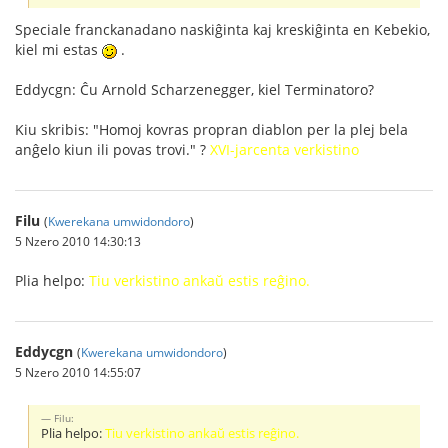
Speciale franckanadano naskiĝinta kaj kreskiĝinta en Kebekio,
kiel mi estas
.
Eddycgn: Ĉu Arnold Scharzenegger, kiel Terminatoro?
Kiu skribis: "Homoj kovras propran diablon per la plej bela
anĝelo kiun ili povas trovi." ?
XVI-jarcenta verkistino
Filu
(
Kwerekana umwidondoro
)
5 Nzero 2010 14:30:13
Plia helpo:
Tiu verkistino ankaŭ estis reĝino.
Eddycgn
(
Kwerekana umwidondoro
)
5 Nzero 2010 14:55:07
Filu:
Plia helpo:
Tiu verkistino ankaŭ estis reĝino.