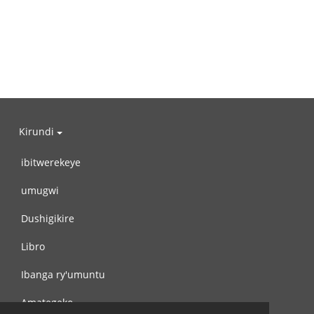
Kirundi
ibitwerekeye
umugwi
Dushigikire
Libro
Ibanga ry'umuntu
Amategeko