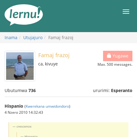
Ku
rupapuro
Urut
rw'ibirimwo
Inama
Utujajuro
Famaj frazoj
Famaj frazoj
Yugawe
ca, kivuye
Max. 500 messages.
Ubutumwa
736
ururimi:
Esperanto
Hispanio
(
Kwerekana umwidondoro
)
4 Nzero 2010 14:32:43
crescence:
Hispanio: