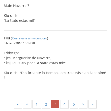
M.de Navarre ?
Kiu diris
"La ŝtato estas mi!"
Filu
(
Kwerekana umwidondoro
)
5 Nzero 2010 15:14:28
Eddycgn:
• jes, Marguerite de Navarre;
• kaj Louis XIV por "La ŝtato estas mi!"
Kiu diris: "Dio, kreante la Homon, iom trotaksis sian kapablon"
?
3
«
<
1
2
4
5
>
»