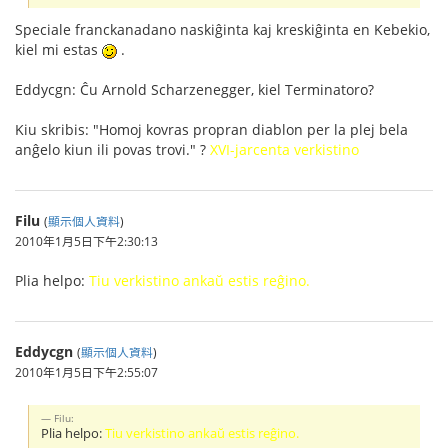
Speciale franckanadano naskiĝinta kaj kreskiĝinta en Kebekio,
kiel mi estas
.
Eddycgn: Ĉu Arnold Scharzenegger, kiel Terminatoro?
Kiu skribis: "Homoj kovras propran diablon per la plej bela
anĝelo kiun ili povas trovi." ?
XVI-jarcenta verkistino
Filu
(
顯示個人資料
)
2010年1月5日下午2:30:13
Plia helpo:
Tiu verkistino ankaŭ estis reĝino.
Eddycgn
(
顯示個人資料
)
2010年1月5日下午2:55:07
Filu:
Plia helpo:
Tiu verkistino ankaŭ estis reĝino.