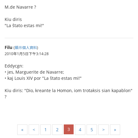
M.de Navarre ?
Kiu diris
"La ŝtato estas mi!"
Filu
(
顯示個人資料
)
2010年1月5日下午3:14:28
Eddycgn:
• jes, Marguerite de Navarre;
• kaj Louis XIV por "La ŝtato estas mi!"
Kiu diris: "Dio, kreante la Homon, iom trotaksis sian kapablon"
?
3
«
<
1
2
4
5
>
»