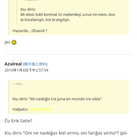
Kiu diris:
Mi devis lukti kontraŭ tri malamikoj: unue mi mem, due
la hindianojn, trie la anglojn.
Hazarde... Ghandi ?
Jes
.
Azulreal
(
顯示個人資料
)
2010年1月4日下午2:57:54
Filu:
Kiu diris: "Mi naskiĝis tre juna en mondo tre olda".
Helpeto:
Komponisto
Ĉu Erik Satie?
Kiu diris "Oni ne naskiĝas kiel virino, oni fariĝas virino"? (pli-