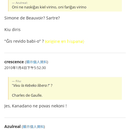
Azulreal:
Oni ne naskiĝas kiel virino, oni fariĝas virino
Simone de Beauvoir? Sartre?
Kiu diris
"Ĝis revido babi-o" ?
(origine en hispana)
crescence
(
顯示個人資料
)
2010年1月4日下午5:52:30
Filu:
"
Vivu la Kebeko libera !
" ?
Charles de Gaulle.
Jes, Kanadano ne povas nekoni !
Azulreal
(
顯示個人資料
)