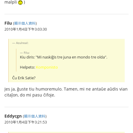
malpli
)
Filu
(
顯示個人資料
)
2010年1月4日下午3:03:30
Azulreal:
Filu:
Kiu diris: "Mi naskiĝis tre juna en mondo tre olda".
Helpeto:
Komponisto
Ĉu Erik Satie?
Jes ja, ĝuste tiu humoremulo. Tamen, mi ne antaŭe aŭdis vian
citaĵon, do mi pasu ĉifoje.
Eddycgn
(
顯示個人資料
)
2010年1月4日下午3:21:53