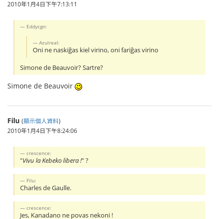
2010年1月4日下午7:13:11
Eddycgn:
Azulreal:
Oni ne naskiĝas kiel virino, oni fariĝas virino
Simone de Beauvoir? Sartre?
Simone de Beauvoir
Filu
(
顯示個人資料
)
2010年1月4日下午8:24:06
crescence:
"
Vivu la Kebeko libera !
" ?
Filu:
Charles de Gaulle.
crescence:
Jes, Kanadano ne povas nekoni !