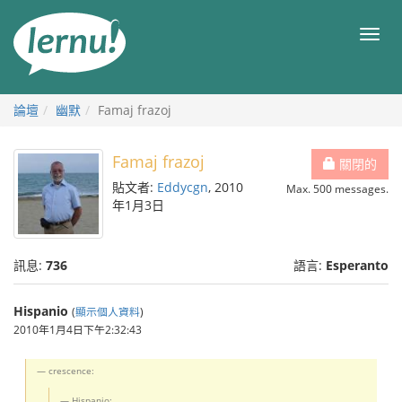
前
往
目
目
錄
錄
論壇
幽默
Famaj frazoj
Famaj frazoj
關閉的
貼文者:
Eddycgn
, 2010
Max. 500 messages.
年1月3日
訊息:
736
語言:
Esperanto
Hispanio
(
顯示個人資料
)
2010年1月4日下午2:32:43
crescence:
Hispanio: