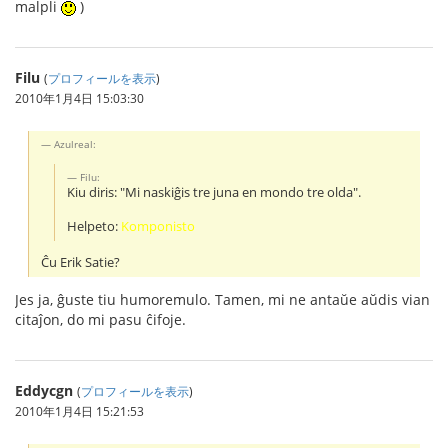
malpli
)
Filu
(
プロフィールを表示
)
2010年1月4日 15:03:30
Azulreal:
Filu:
Kiu diris: "Mi naskiĝis tre juna en mondo tre olda".
Helpeto:
Komponisto
Ĉu Erik Satie?
Jes ja, ĝuste tiu humoremulo. Tamen, mi ne antaŭe aŭdis vian
citaĵon, do mi pasu ĉifoje.
Eddycgn
(
プロフィールを表示
)
2010年1月4日 15:21:53