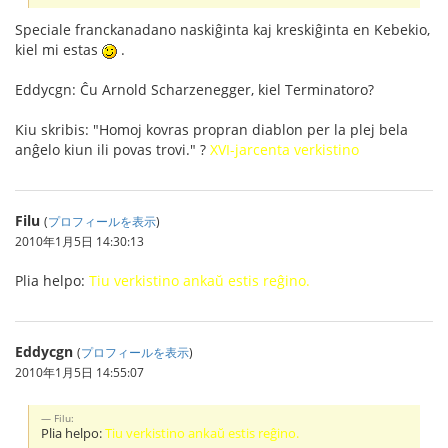
Speciale franckanadano naskiĝinta kaj kreskiĝinta en Kebekio,
kiel mi estas
.
Eddycgn: Ĉu Arnold Scharzenegger, kiel Terminatoro?
Kiu skribis: "Homoj kovras propran diablon per la plej bela
anĝelo kiun ili povas trovi." ?
XVI-jarcenta verkistino
Filu
(
プロフィールを表示
)
2010年1月5日 14:30:13
Plia helpo:
Tiu verkistino ankaŭ estis reĝino.
Eddycgn
(
プロフィールを表示
)
2010年1月5日 14:55:07
Filu:
Plia helpo:
Tiu verkistino ankaŭ estis reĝino.