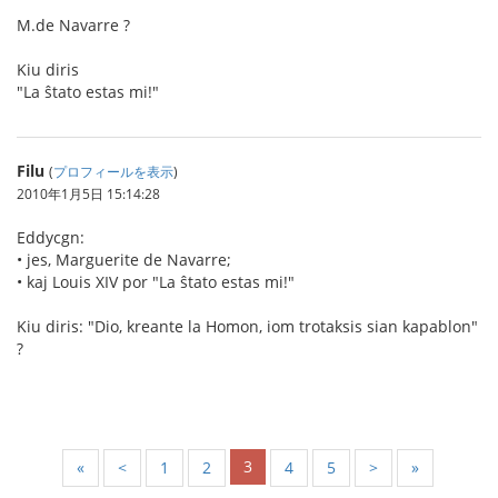
M.de Navarre ?
Kiu diris
"La ŝtato estas mi!"
Filu
(
プロフィールを表示
)
2010年1月5日 15:14:28
Eddycgn:
• jes, Marguerite de Navarre;
• kaj Louis XIV por "La ŝtato estas mi!"
Kiu diris: "Dio, kreante la Homon, iom trotaksis sian kapablon"
?
3
«
<
1
2
4
5
>
»