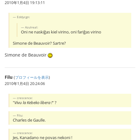
2010年1月4日 19:13:11
Eddycgn:
Azulreal:
Oni ne naskiĝas kiel virino, oni fariĝas virino
Simone de Beauvoir? Sartre?
Simone de Beauvoir
Filu
(
プロフィールを表示
)
2010年1月4日 20:24:06
crescence:
"
Vivu la Kebeko libera !
" ?
Filu:
Charles de Gaulle.
crescence:
Jes, Kanadano ne povas nekoni !