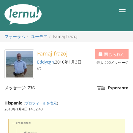
目
次
メ
へ
ニ
ュ
ー
フォーラム
ユーモア
Famaj frazoj
Famaj frazoj
閉じられた
Eddycgn
,2010年1月3日
最大 500メッセージ
の
メッセージ:
736
言語:
Esperanto
Hispanio
(
プロフィールを表示
)
2010年1月4日 14:32:43
crescence:
Hispanio: