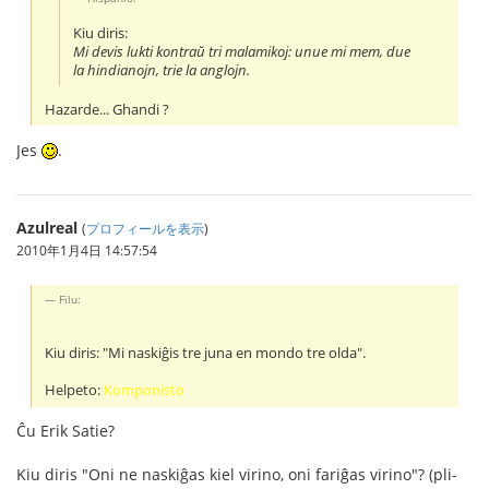
Kiu diris:
Mi devis lukti kontraŭ tri malamikoj: unue mi mem, due
la hindianojn, trie la anglojn.
Hazarde... Ghandi ?
Jes
.
Azulreal
(
プロフィールを表示
)
2010年1月4日 14:57:54
Filu:
Kiu diris: "Mi naskiĝis tre juna en mondo tre olda".
Helpeto:
Komponisto
Ĉu Erik Satie?
Kiu diris "Oni ne naskiĝas kiel virino, oni fariĝas virino"? (pli-