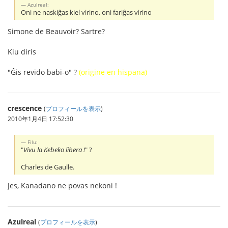
Azulreal:
Oni ne naskiĝas kiel virino, oni fariĝas virino
Simone de Beauvoir? Sartre?
Kiu diris
"Ĝis revido babi-o" ?
(origine en hispana)
crescence
(
プロフィールを表示
)
2010年1月4日 17:52:30
Filu:
"
Vivu la Kebeko libera !
" ?
Charles de Gaulle.
Jes, Kanadano ne povas nekoni !
Azulreal
(
プロフィールを表示
)