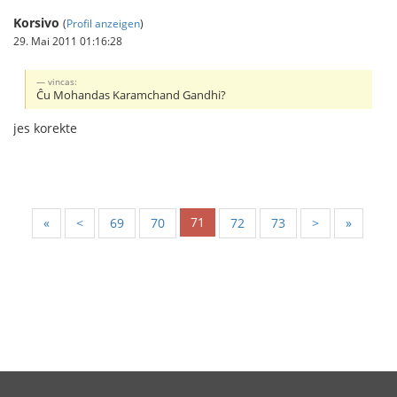
Korsivo
(
Profil anzeigen
)
29. Mai 2011 01:16:28
vincas:
Ĉu Mohandas Karamchand Gandhi?
jes korekte
71
«
<
69
70
72
73
>
»