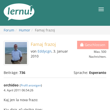
Zum
Inhalt
Men
Forum
Humor
Famaj frazoj
Famaj frazoj
Geschlossen
von
Eddycgn
, 3. Januar
Max. 500
2010
Nachrichten.
Beiträge:
736
Sprache:
Esperanto
orchideo
(
Profil anzeigen
)
4. April 2011 06:54:26
Kaj jen la nova frazo:
Kiu diris aũ skribis tion: