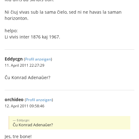
Ni ĉiuj vivas sub la sama ĉielo, sed ni ne havas la saman
horizonton.
helpo:
Li vivis inter 1876 kaj 1967.
Eddycgn
(
Profil anzeigen
)
11. April 2011 22:27:29
Ĉu Konrad Adenaŭer?
orchideo
(
Profil anzeigen
)
12. April 2011 09:58:46
Eddycgn:
Ĉu Konrad Adenaŭer?
Jes, tre bone!