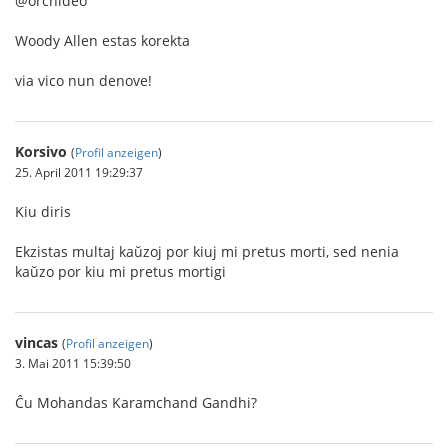
@orchideo
Woody Allen estas korekta
via vico nun denove!
Korsivo
(
Profil anzeigen
)
25. April 2011 19:29:37
Kiu diris
Ekzistas multaj kaŭzoj por kiuj mi pretus morti, sed nenia
kaŭzo por kiu mi pretus mortigi
vincas
(
Profil anzeigen
)
3. Mai 2011 15:39:50
Ĉu Mohandas Karamchand Gandhi?