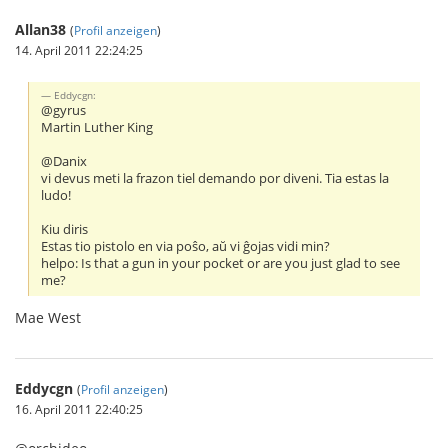
Allan38
(
Profil anzeigen
)
14. April 2011 22:24:25
Eddycgn:
@gyrus
Martin Luther King
@Danix
vi devus meti la frazon tiel demando por diveni. Tia estas la
ludo!
Kiu diris
Estas tio pistolo en via poŝo, aŭ vi ĝojas vidi min?
helpo: Is that a gun in your pocket or are you just glad to see
me?
Mae West
Eddycgn
(
Profil anzeigen
)
16. April 2011 22:40:25