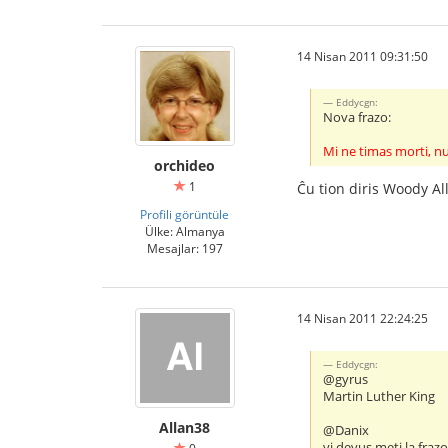
14 Nisan 2011 09:31:50
Eddycgn:
Nova frazo:
Mi ne timas morti, nu
orchideo
1
Ĉu tion diris Woody Al
Profili görüntüle
Ülke: Almanya
Mesajlar: 197
14 Nisan 2011 22:24:25
Eddycgn:
@gyrus
Martin Luther King
Allan38
@Danix
vi devus meti la fraz