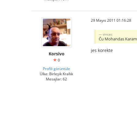
29 Mayıs 2011 01:16:28
vincas:
Ĉu Mohandas Karam
jes korekte
Korsivo
0
Profili görüntüle
Ülke: Birleşik Krallık
Mesajlar: 62