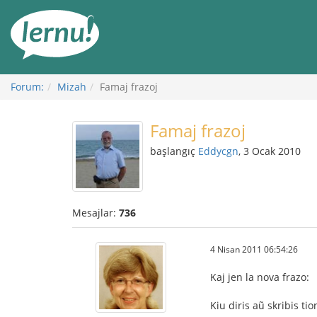
İçerik
Görüntüleme
Forum:
Mizah
Famaj frazoj
Famaj frazoj
başlangıç
Eddycgn
, 3 Ocak 2010
Mesajlar:
736
4 Nisan 2011 06:54:26
Kaj jen la nova frazo:
Kiu diris aũ skribis tio