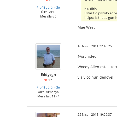
0
Profili görüntüle
Kiu diris
Ülke: ABD
Estas tio pistolo en v
Mesajlar: 5
helpo: Is that a gun 
Mae West
16 Nisan 2011 22:40:25
@orchideo
Woody Allen estas kor
Eddycgn
via vico nun denove!
12
Profili görüntüle
Ülke: Almanya
Mesajlar: 1177
25 Nisan 2011 19:29:37