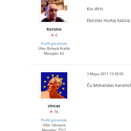
Kiu diris
Ekzistas multaj kaŭzoj
Korsivo
0
Profili görüntüle
Ülke: Birleşik Krallık
Mesajlar: 62
3 Mayıs 2011 15:39:50
Ĉu Mohandas Karamc
vincas
76
Profili görüntüle
Ülke: Ukrayna
Mesajlar: 7511