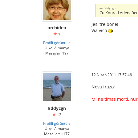
Eddycgn:
Ĉu Konrad Adenaŭer
Jes, tre bone!
orchideo
Via vico
1
Profili görüntüle
Ülke: Almanya
Mesajlar: 197
12 Nisan 2011 17:57:46
Nova frazo:
Mi ne timas morti, nur 
Eddycgn
12
Profili görüntüle
Ülke: Almanya
Mesajlar: 1177