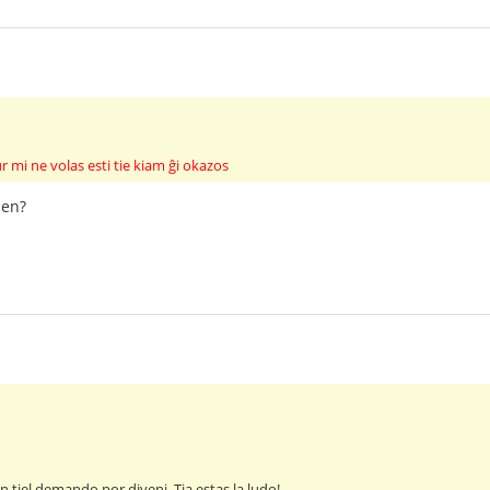
r mi ne volas esti tie kiam ĝi okazos
len?
on tiel demando por diveni. Tia estas la ludo!