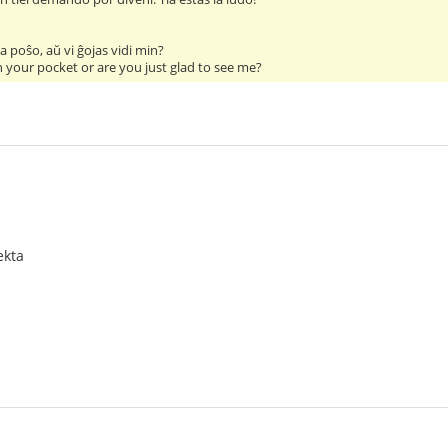
ia poŝo, aŭ vi ĝojas vidi min?
in your pocket or are you just glad to see me?
ekta