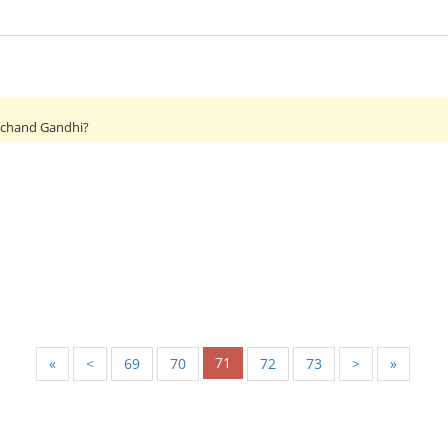
chand Gandhi?
71
«
<
69
70
72
73
>
»