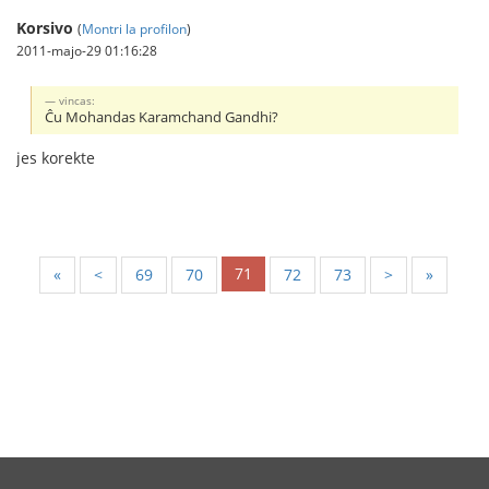
Korsivo
(
Montri la profilon
)
2011-majo-29 01:16:28
vincas:
Ĉu Mohandas Karamchand Gandhi?
jes korekte
71
«
<
69
70
72
73
>
»