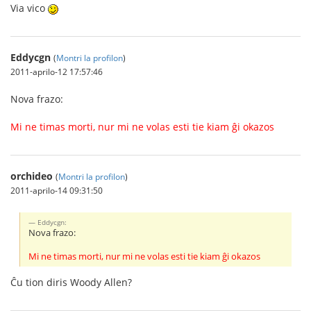
Via vico
Eddycgn
(
Montri la profilon
)
2011-aprilo-12 17:57:46
Nova frazo:
Mi ne timas morti, nur mi ne volas esti tie kiam ĝi okazos
orchideo
(
Montri la profilon
)
2011-aprilo-14 09:31:50
Eddycgn:
Nova frazo:
Mi ne timas morti, nur mi ne volas esti tie kiam ĝi okazos
Ĉu tion diris Woody Allen?