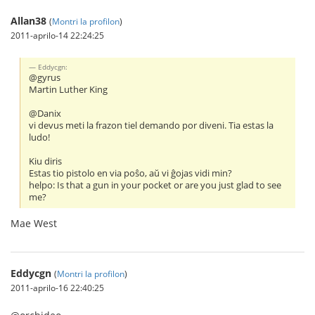
Allan38
(
Montri la profilon
)
2011-aprilo-14 22:24:25
Eddycgn:
@gyrus
Martin Luther King
@Danix
vi devus meti la frazon tiel demando por diveni. Tia estas la
ludo!
Kiu diris
Estas tio pistolo en via poŝo, aŭ vi ĝojas vidi min?
helpo: Is that a gun in your pocket or are you just glad to see
me?
Mae West
Eddycgn
(
Montri la profilon
)
2011-aprilo-16 22:40:25