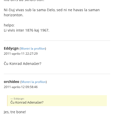
Ni ĉiuj vivas sub la sama ĉielo, sed ni ne havas la saman
horizonton.
helpo:
Li vivis inter 1876 kaj 1967.
Eddycgn
(
Montri la profilon
)
2011-aprilo-11 22:27:29
Ĉu Konrad Adenaŭer?
orchideo
(
Montri la profilon
)
2011-aprilo-12 09:58:46
Eddycgn:
Ĉu Konrad Adenaŭer?
Jes, tre bone!