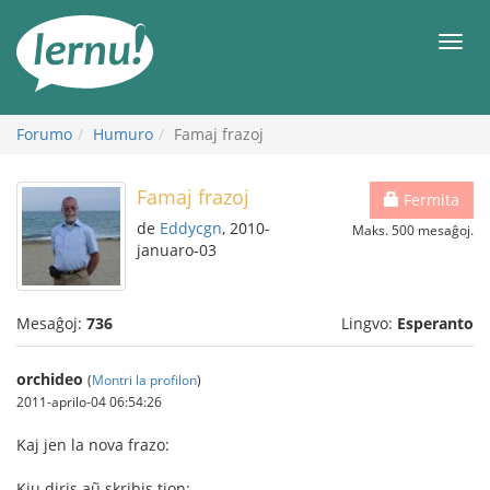
Al
la
Men
enhavo
Forumo
Humuro
Famaj frazoj
Famaj frazoj
Fermita
de
Eddycgn
, 2010-
Maks. 500 mesaĝoj.
januaro-03
Mesaĝoj:
736
Lingvo:
Esperanto
orchideo
(
Montri la profilon
)
2011-aprilo-04 06:54:26
Kaj jen la nova frazo:
Kiu diris aũ skribis tion: