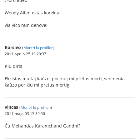
@orchideo
Woody Allen estas korekta
via vico nun denove!
Korsivo
(
Montri la profilon
)
2011-aprilo-25 19:29:37
Kiu diris
Ekzistas multaj kaŭzoj por kiuj mi pretus morti, sed nenia
kaŭzo por kiu mi pretus mortigi
vincas
(
Montri la profilon
)
2011-majo-03 15:39:50
Ĉu Mohandas Karamchand Gandhi?