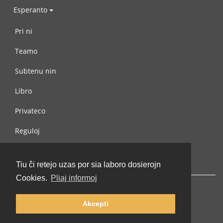
Esperanto
Pri ni
Teamo
Subtenu nin
Libro
Privateco
Reguloj
Kontaktu nin
Tiu ĉi retejo uzas por sia laboro dosierojn
Cookies.
Pliaj informoj
Akcepti
© 2002-2026 lernu.net |
Impressum