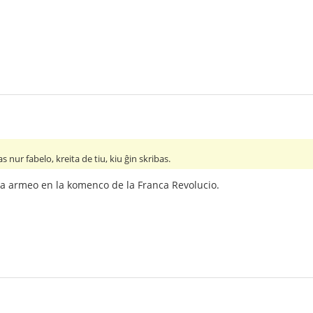
as nur fabelo, kreita de tiu, kiu ĝin skribas.
anca armeo en la komenco de la Franca Revolucio.