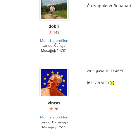
Ĉu Napoleon Bonapar
dobri
149
Montri la profilon
Lando: Ĉeĥujo
Mesaĝoj: 14781
2011-junio-10 17:46:50
Jes, via vico
vincas
76
Montri la profilon
Lando: Ukrainujo
Mesaĝoj: 7511