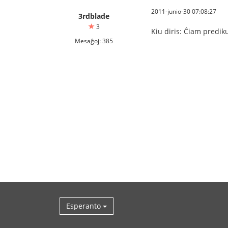
2011-junio-30 07:08:27
3rdblade
3
Kiu diris: Ĉiam predik
Mesaĝoj: 385
Esperanto