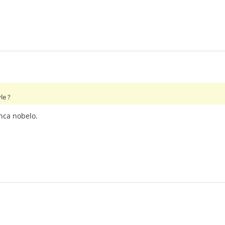
le ?
anca nobelo.