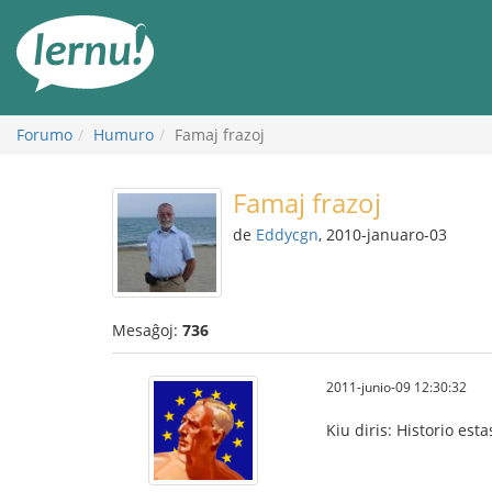
Al
la
enhavo
Forumo
Humuro
Famaj frazoj
Famaj frazoj
de
Eddycgn
, 2010-januaro-03
Mesaĝoj:
736
2011-junio-09 12:30:32
Kiu diris: Historio esta