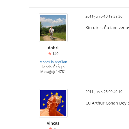
2011-junio-10 19:39:36
Kiu diris: Ĉu iam ven
dobri
149
Montri la profilon
Lando: Ĉeĥujo
Mesaĝoj: 14781
2011-junio-25 09:49:10
Ĉu Arthur Conan Doyle
vincas