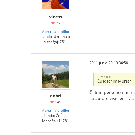
vincas
76
Montri la profilon
Lando: Ukrainujo
Mesaĝoj: 7511
2011-junio-29 19:34:58
vincas:
Ĉu Joachim Murat?
Ĉi tiun personon mi n
dobri
La aŭtoro vivis en 17-a
149
Montri la profilon
Lando: Ĉeĥujo
Mesaĝoj: 14781