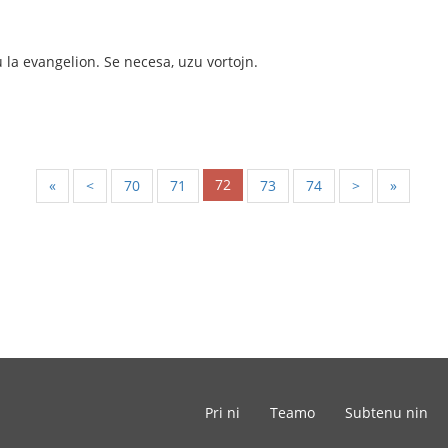
u la evangelion. Se necesa, uzu vortojn.
72
«
<
70
71
73
74
>
»
Pri ni
Teamo
Subtenu nin