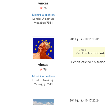
vincas
76
Montri la profilon
Lando: Ukrainujo
Mesaĝoj: 7511
2011-junio-10 11:13:01
vincas:
Kiu diris: Historio est
Li estis oficiro en fr
vincas
76
Montri la profilon
Lando: Ukrainujo
Mesaĝoj: 7511
2011-junio-10 17:22:24