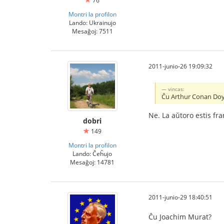
76
Montri la profilon
Lando: Ukrainujo
Mesaĝoj: 7511
2011-junio-26 19:09:32
vincas:
Ĉu Arthur Conan Doy
Ne. La aŭtoro estis fr
dobri
149
Montri la profilon
Lando: Ĉeĥujo
Mesaĝoj: 14781
2011-junio-29 18:40:51
Ĉu Joachim Murat?