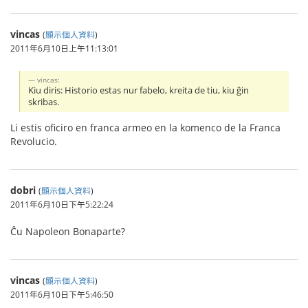
vincas
(
顯示個人資料
)
2011年6月10日上午11:13:01
vincas:
Kiu diris: Historio estas nur fabelo, kreita de tiu, kiu ĝin
skribas.
Li estis oficiro en franca armeo en la komenco de la Franca
Revolucio.
dobri
(
顯示個人資料
)
2011年6月10日下午5:22:24
Ĉu Napoleon Bonaparte?
vincas
(
顯示個人資料
)
2011年6月10日下午5:46:50