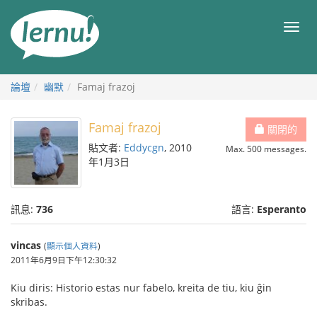
前
往
目
目
錄
錄
論壇
幽默
Famaj frazoj
Famaj frazoj
關閉的
貼文者:
Eddycgn
, 2010
Max. 500 messages.
年1月3日
訊息:
736
語言:
Esperanto
vincas
(
顯示個人資料
)
2011年6月9日下午12:30:32
Kiu diris: Historio estas nur fabelo, kreita de tiu, kiu ĝin
skribas.