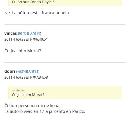
Ĉu Arthur Conan Doyle ?
Ne. La aŭtoro estis franca nobelo.
vincas
(
顯示個人資料
)
2011年6月29日下午6:40:51
Ĉu Joachim Murat?
dobri
(
顯示個人資料
)
2011年6月29日下午7:34:58
vincas:
Ĉu Joachim Murat?
Ĉi tiun personon mi ne konas.
La aŭtoro vivis en 17-a jarcento en Parizo.