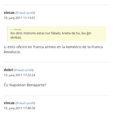
vincas
(
Prikaži profil
)
10. junij 2011 11:13:01
vincas:
Kiu diris: Historio estas nur fabelo, kreita de tiu, kiu ĝin
skribas.
Li estis oficiro en franca armeo en la komenco de la Franca
Revolucio.
dobri
(
Prikaži profil
)
10. junij 2011 17:22:24
Ĉu Napoleon Bonaparte?
vincas
(
Prikaži profil
)
10. junij 2011 17:46:50