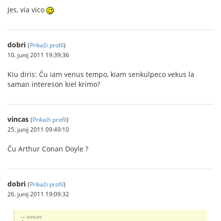
Jes, via vico
dobri
(
Prikaži profil
)
10. junij 2011 19:39:36
Kiu diris: Ĉu iam venus tempo, kiam senkulpeco vekus la
saman intereson kiel krimo?
vincas
(
Prikaži profil
)
25. junij 2011 09:49:10
Ĉu Arthur Conan Doyle ?
dobri
(
Prikaži profil
)
26. junij 2011 19:09:32
vincas: