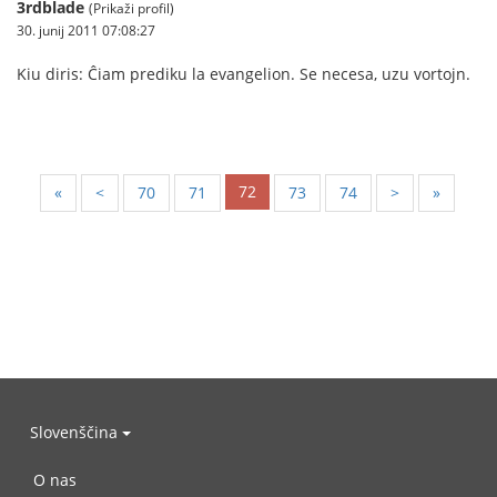
3rdblade
(Prikaži profil)
30. junij 2011 07:08:27
Kiu diris: Ĉiam prediku la evangelion. Se necesa, uzu vortojn.
72
«
<
70
71
73
74
>
»
Slovenščina
O nas