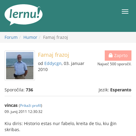
K
vsebini
Meni
Forum
Humor
Famaj frazoj
Famaj frazoj
Zaprto
od
Eddycgn
, 03. januar
Največ 500 sporočil.
2010
Sporočila:
736
Jezik:
Esperanto
vincas
(
Prikaži profil
)
09. junij 2011 12:30:32
Kiu diris: Historio estas nur fabelo, kreita de tiu, kiu ĝin
skribas.