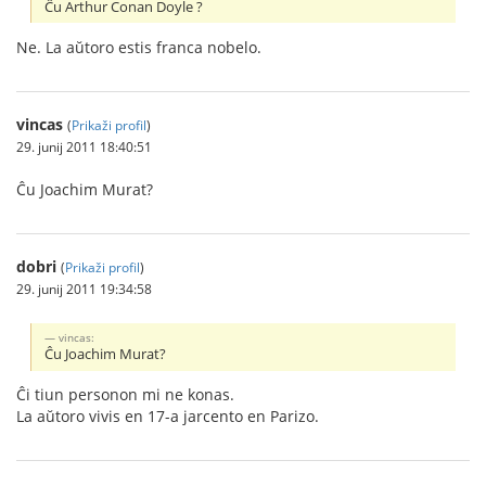
Ĉu Arthur Conan Doyle ?
Ne. La aŭtoro estis franca nobelo.
vincas
(
Prikaži profil
)
29. junij 2011 18:40:51
Ĉu Joachim Murat?
dobri
(
Prikaži profil
)
29. junij 2011 19:34:58
vincas:
Ĉu Joachim Murat?
Ĉi tiun personon mi ne konas.
La aŭtoro vivis en 17-a jarcento en Parizo.