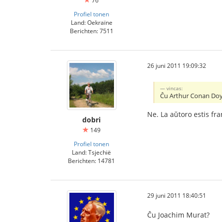
76
Profiel tonen
Land: Oekraïne
Berichten: 7511
26 juni 2011 19:09:32
vincas:
Ĉu Arthur Conan Doy
Ne. La aŭtoro estis fr
dobri
149
Profiel tonen
Land: Tsjechië
Berichten: 14781
29 juni 2011 18:40:51
Ĉu Joachim Murat?