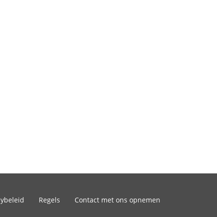
cybeleid
Regels
Contact met ons opnemen