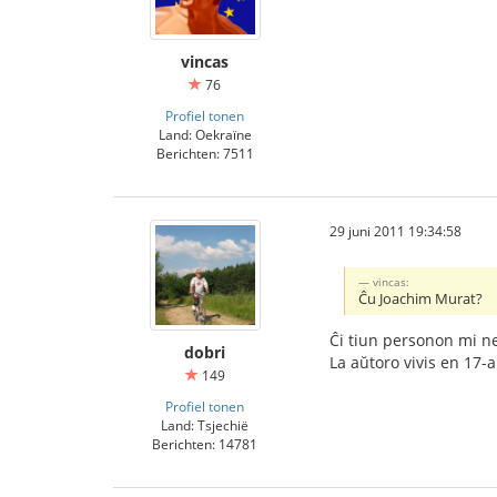
vincas
76
Profiel tonen
Land: Oekraïne
Berichten: 7511
29 juni 2011 19:34:58
vincas:
Ĉu Joachim Murat?
Ĉi tiun personon mi n
dobri
La aŭtoro vivis en 17-a
149
Profiel tonen
Land: Tsjechië
Berichten: 14781