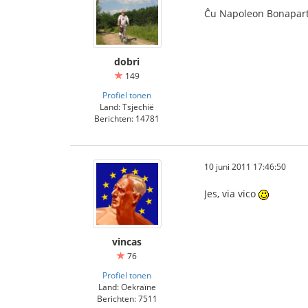
Ĉu Napoleon Bonapar
dobri
149
Profiel tonen
Land: Tsjechië
Berichten: 14781
10 juni 2011 17:46:50
Jes, via vico
vincas
76
Profiel tonen
Land: Oekraïne
Berichten: 7511