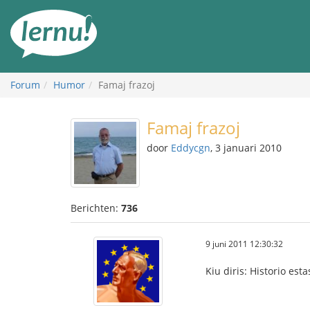
Naar
de
inhoud
Forum
Humor
Famaj frazoj
Famaj frazoj
door
Eddycgn
, 3 januari 2010
Berichten:
736
9 juni 2011 12:30:32
Kiu diris: Historio esta