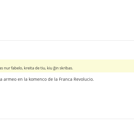
as nur fabelo, kreita de tiu, kiu ĝin skribas.
anca armeo en la komenco de la Franca Revolucio.