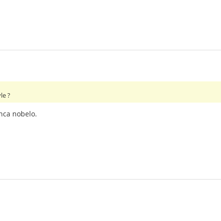
le ?
anca nobelo.