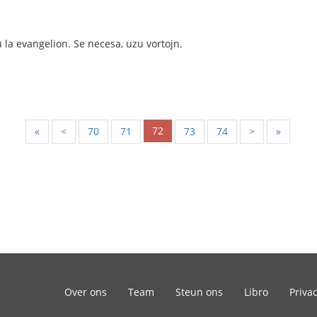
u la evangelion. Se necesa, uzu vortojn.
72
«
<
70
71
73
74
>
»
Over ons
Team
Steun ons
Libro
Priva