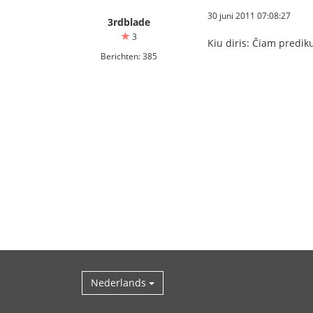
30 juni 2011 07:08:27
3rdblade
3
Kiu diris: Ĉiam predik
Berichten: 385
Nederlands