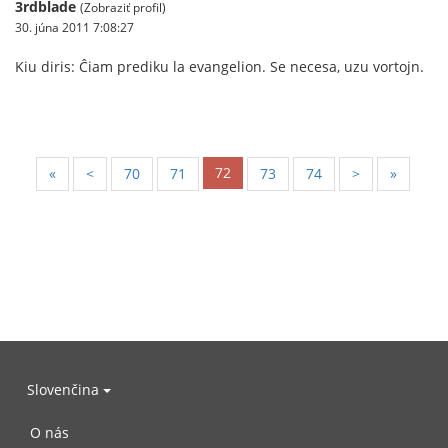
3rdblade
(Zobraziť profil)
30. júna 2011 7:08:27
Kiu diris: Ĉiam prediku la evangelion. Se necesa, uzu vortojn.
72
«
<
70
71
73
74
>
»
Slovenčina
O nás