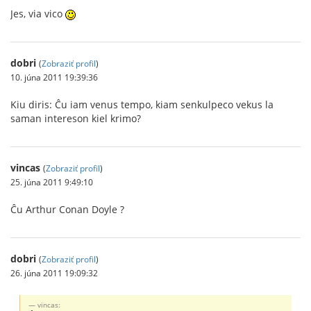
Jes, via vico
dobri
(
Zobraziť profil
)
10. júna 2011 19:39:36
Kiu diris: Ĉu iam venus tempo, kiam senkulpeco vekus la
saman intereson kiel krimo?
vincas
(
Zobraziť profil
)
25. júna 2011 9:49:10
Ĉu Arthur Conan Doyle ?
dobri
(
Zobraziť profil
)
26. júna 2011 19:09:32
vincas: