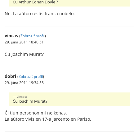
Ĉu Arthur Conan Doyle ?
Ne. La aŭtoro estis franca nobelo.
vincas
(
Zobraziť profil
)
29. júna 2011 18:40:51
Ĉu Joachim Murat?
dobri
(
Zobraziť profil
)
29. júna 2011 19:34:58
vincas:
Ĉu Joachim Murat?
Ĉi tiun personon mi ne konas.
La aŭtoro vivis en 17-a jarcento en Parizo.