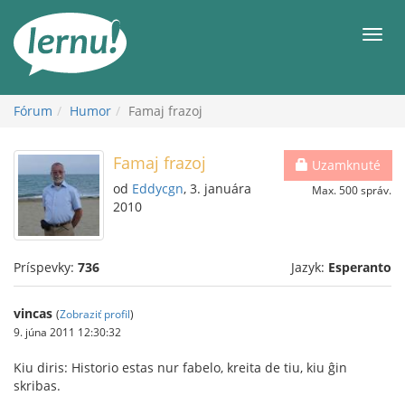
Späť
na
Men
obsah
Fórum
Humor
Famaj frazoj
Famaj frazoj
Uzamknuté
od
Eddycgn
, 3. januára
Max. 500 správ.
2010
Príspevky:
736
Jazyk:
Esperanto
vincas
(
Zobraziť profil
)
9. júna 2011 12:30:32
Kiu diris: Historio estas nur fabelo, kreita de tiu, kiu ĝin
skribas.