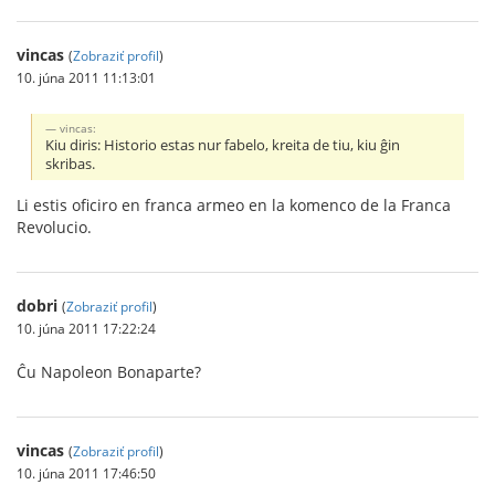
vincas
(
Zobraziť profil
)
10. júna 2011 11:13:01
vincas:
Kiu diris: Historio estas nur fabelo, kreita de tiu, kiu ĝin
skribas.
Li estis oficiro en franca armeo en la komenco de la Franca
Revolucio.
dobri
(
Zobraziť profil
)
10. júna 2011 17:22:24
Ĉu Napoleon Bonaparte?
vincas
(
Zobraziť profil
)
10. júna 2011 17:46:50