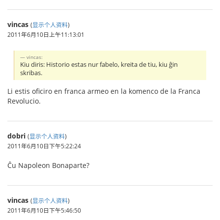
vincas
(
显示个人资料
)
2011年6月10日上午11:13:01
vincas:
Kiu diris: Historio estas nur fabelo, kreita de tiu, kiu ĝin
skribas.
Li estis oficiro en franca armeo en la komenco de la Franca
Revolucio.
dobri
(
显示个人资料
)
2011年6月10日下午5:22:24
Ĉu Napoleon Bonaparte?
vincas
(
显示个人资料
)
2011年6月10日下午5:46:50