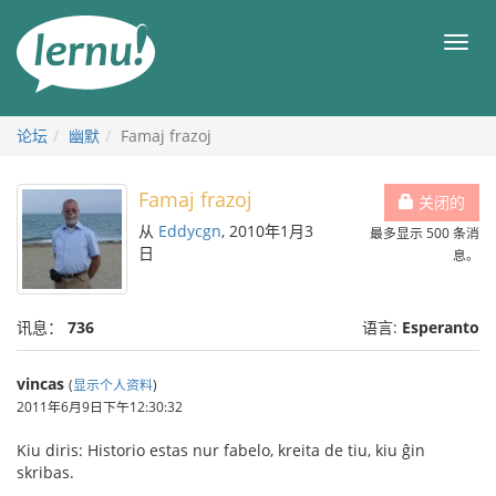
去
目
目
錄
录
頁
论坛
幽默
Famaj frazoj
Famaj frazoj
关闭的
从
Eddycgn
, 2010年1月3
最多显示 500 条消
日
息。
讯息：
736
语言:
Esperanto
vincas
(
显示个人资料
)
2011年6月9日下午12:30:32
Kiu diris: Historio estas nur fabelo, kreita de tiu, kiu ĝin
skribas.