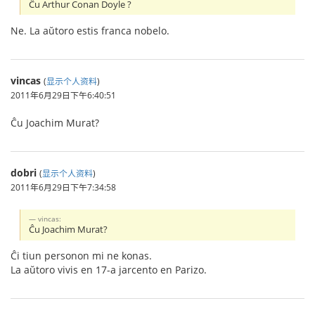
Ĉu Arthur Conan Doyle ?
Ne. La aŭtoro estis franca nobelo.
vincas
(
显示个人资料
)
2011年6月29日下午6:40:51
Ĉu Joachim Murat?
dobri
(
显示个人资料
)
2011年6月29日下午7:34:58
vincas:
Ĉu Joachim Murat?
Ĉi tiun personon mi ne konas.
La aŭtoro vivis en 17-a jarcento en Parizo.