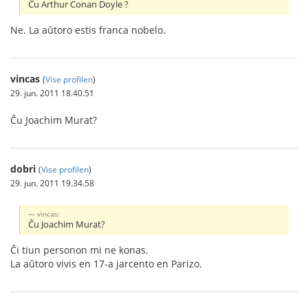
Ĉu Arthur Conan Doyle ?
Ne. La aŭtoro estis franca nobelo.
vincas
(
Vise profilen
)
29. jun. 2011 18.40.51
Ĉu Joachim Murat?
dobri
(
Vise profilen
)
29. jun. 2011 19.34.58
vincas:
Ĉu Joachim Murat?
Ĉi tiun personon mi ne konas.
La aŭtoro vivis en 17-a jarcento en Parizo.