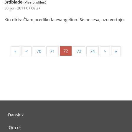
3rdblade
(Vise profilen)
30. jun. 2011 07.08.27
Kiu diris: Ĉiam prediku la evangelion. Se necesa, uzu vortojn.
72
«
<
70
71
73
74
>
»
Dansk
Om os