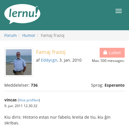
Til
indholdet
Men
Forum
Humor
Famaj frazoj
Famaj frazoj
Lukket
af
Eddycgn
, 3. jan. 2010
Max. 500 messages.
Meddelelser:
736
Sprog:
Esperanto
vincas
(
Vise profilen
)
9. jun. 2011 12.30.32
Kiu diris: Historio estas nur fabelo, kreita de tiu, kiu ĝin
skribas.