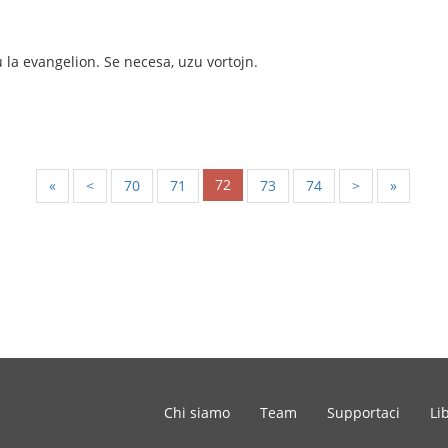
u la evangelion. Se necesa, uzu vortojn.
72
«
<
70
71
73
74
>
»
Chi siamo
Team
Supportaci
Li