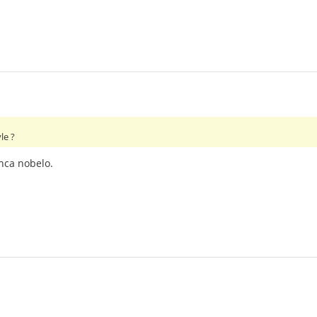
le ?
anca nobelo.