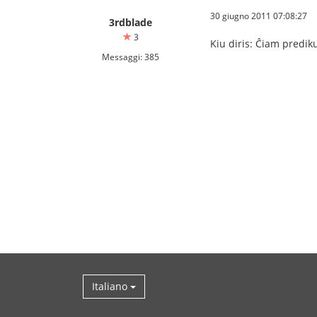
30 giugno 2011 07:08:27
3rdblade
3
Kiu diris: Ĉiam predik
Messaggi: 385
Italiano