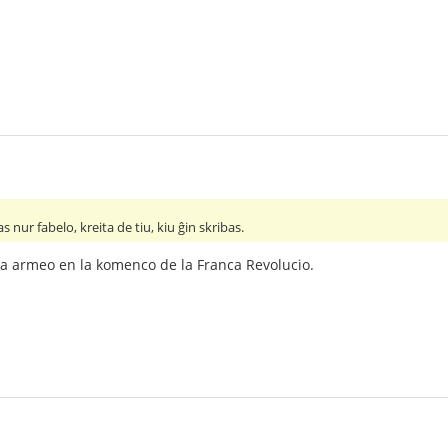
as nur fabelo, kreita de tiu, kiu ĝin skribas.
anca armeo en la komenco de la Franca Revolucio.