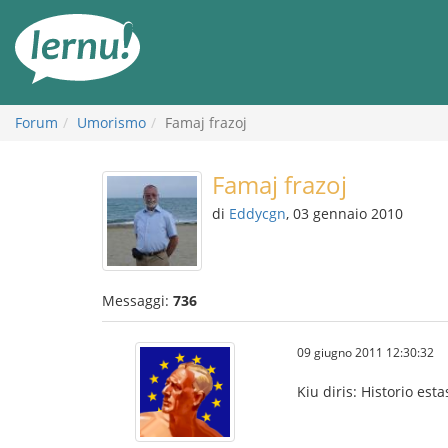
Vai
all’indice
Forum
Umorismo
Famaj frazoj
Famaj frazoj
di
Eddycgn
, 03 gennaio 2010
Messaggi:
736
09 giugno 2011 12:30:32
Kiu diris: Historio esta