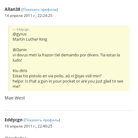
Allan38
(
Показать профиль
)
14 апреля 2011 г., 22:24:25
Eddycgn:
@gyrus
Martin Luther King
@Danix
vi devus meti la frazon tiel demando por diveni. Tia estas la
ludo!
Kiu diris
Estas tio pistolo en via poŝo, aŭ vi ĝojas vidi min?
helpo: Is that a gun in your pocket or are you just glad to see
me?
Mae West
Eddycgn
(
Показать профиль
)
16 апреля 2011 г., 22:40:25