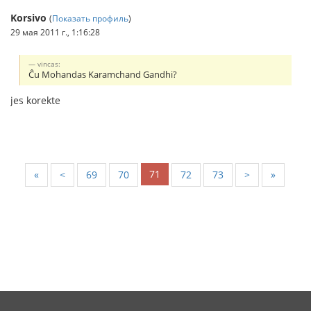
Korsivo
(
Показать профиль
)
29 мая 2011 г., 1:16:28
vincas:
Ĉu Mohandas Karamchand Gandhi?
jes korekte
71
«
<
69
70
72
73
>
»