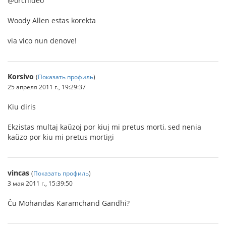
@orchideo
Woody Allen estas korekta
via vico nun denove!
Korsivo
(
Показать профиль
)
25 апреля 2011 г., 19:29:37
Kiu diris
Ekzistas multaj kaŭzoj por kiuj mi pretus morti, sed nenia
kaŭzo por kiu mi pretus mortigi
vincas
(
Показать профиль
)
3 мая 2011 г., 15:39:50
Ĉu Mohandas Karamchand Gandhi?