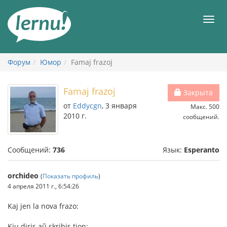
К
содержанию
Мен
Форум
Юмор
Famaj frazoj
Famaj frazoj
Закрыта
от
Eddycgn
, 3 января
Макс. 500
2010 г.
сообщений.
Сообщений:
736
Язык:
Esperanto
orchideo
(
Показать профиль
)
4 апреля 2011 г., 6:54:26
Kaj jen la nova frazo:
Kiu diris aũ skribis tion: