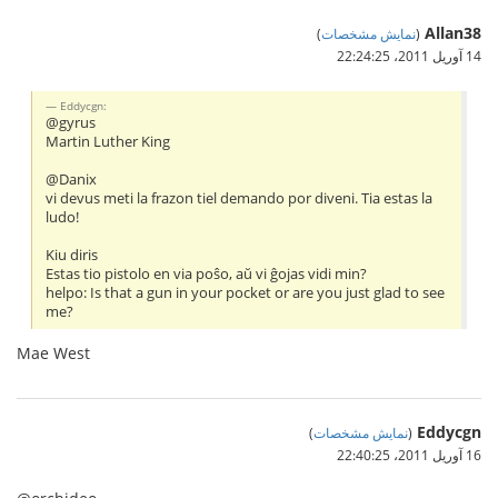
Allan38
(
نمایش مشخصات
)
14 آوریل 2011،‏ 22:24:25
Eddycgn:
@gyrus
Martin Luther King
@Danix
vi devus meti la frazon tiel demando por diveni. Tia estas la
ludo!
Kiu diris
Estas tio pistolo en via poŝo, aŭ vi ĝojas vidi min?
helpo: Is that a gun in your pocket or are you just glad to see
me?
Mae West
Eddycgn
(
نمایش مشخصات
)
16 آوریل 2011،‏ 22:40:25