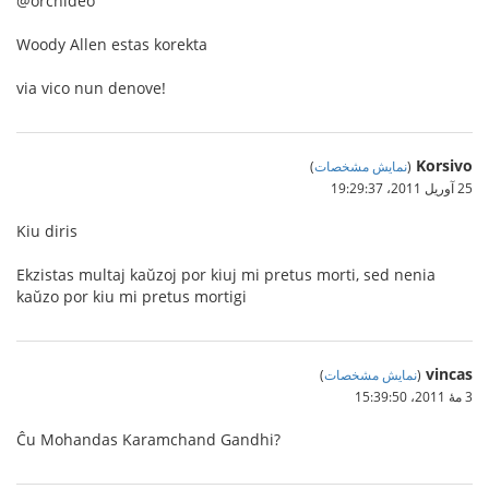
@orchideo
Woody Allen estas korekta
via vico nun denove!
Korsivo
(
نمایش مشخصات
)
25 آوریل 2011،‏ 19:29:37
Kiu diris
Ekzistas multaj kaŭzoj por kiuj mi pretus morti, sed nenia
kaŭzo por kiu mi pretus mortigi
vincas
(
نمایش مشخصات
)
3 مهٔ 2011،‏ 15:39:50
Ĉu Mohandas Karamchand Gandhi?