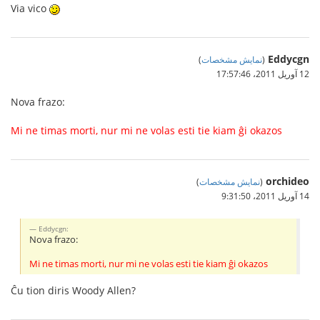
Via vico
Eddycgn
(
نمایش مشخصات
)
12 آوریل 2011،‏ 17:57:46
Nova frazo:
Mi ne timas morti, nur mi ne volas esti tie kiam ĝi okazos
orchideo
(
نمایش مشخصات
)
14 آوریل 2011،‏ 9:31:50
Eddycgn:
Nova frazo:
Mi ne timas morti, nur mi ne volas esti tie kiam ĝi okazos
Ĉu tion diris Woody Allen?