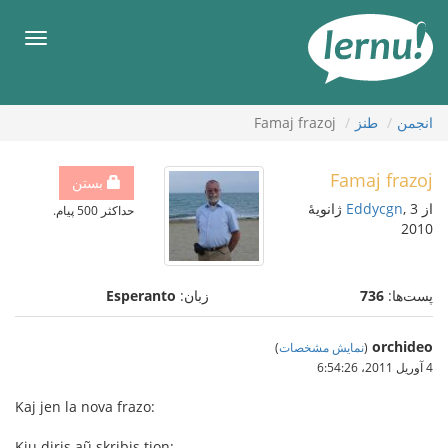
رود
ه
فهرس
حتوا
انجمن
طنز
Famaj frazoj
Famaj frazoj
بستن
از
Eddycgn
, 3 ژانویهٔ
حداکثر 500 پیام.
2010
پست‌ها:
736
زبان:
Esperanto
orchideo
(
نمایش مشخصات
)
4 آوریل 2011،‏ 6:54:26
Kaj jen la nova frazo:
Kiu diris aũ skribis tion: