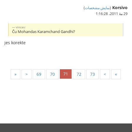
Korsivo
(
نمایش مشخصات
)
29 مهٔ 2011،‏ 1:16:28
vincas:
Ĉu Mohandas Karamchand Gandhi?
jes korekte
71
«
<
69
70
72
73
>
»