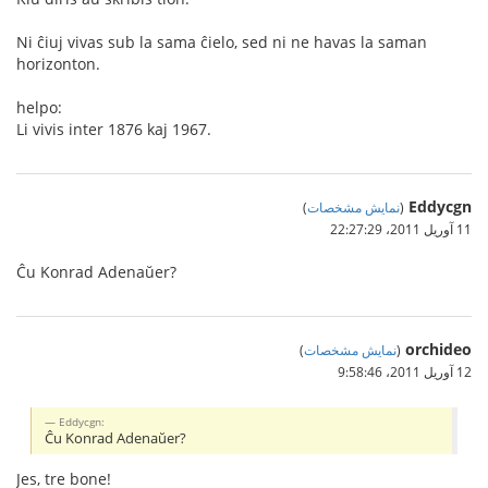
Ni ĉiuj vivas sub la sama ĉielo, sed ni ne havas la saman
horizonton.
helpo:
Li vivis inter 1876 kaj 1967.
Eddycgn
(
نمایش مشخصات
)
11 آوریل 2011،‏ 22:27:29
Ĉu Konrad Adenaŭer?
orchideo
(
نمایش مشخصات
)
12 آوریل 2011،‏ 9:58:46
Eddycgn:
Ĉu Konrad Adenaŭer?
Jes, tre bone!