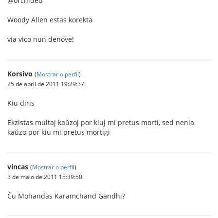
@orchideo
Woody Allen estas korekta
via vico nun denove!
Korsivo
(
Mostrar o perfil
)
25 de abril de 2011 19:29:37
Kiu diris
Ekzistas multaj kaŭzoj por kiuj mi pretus morti, sed nenia
kaŭzo por kiu mi pretus mortigi
vincas
(
Mostrar o perfil
)
3 de maio de 2011 15:39:50
Ĉu Mohandas Karamchand Gandhi?