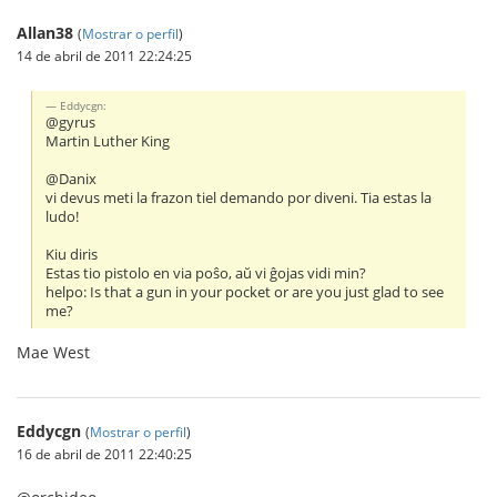
Allan38
(
Mostrar o perfil
)
14 de abril de 2011 22:24:25
Eddycgn:
@gyrus
Martin Luther King
@Danix
vi devus meti la frazon tiel demando por diveni. Tia estas la
ludo!
Kiu diris
Estas tio pistolo en via poŝo, aŭ vi ĝojas vidi min?
helpo: Is that a gun in your pocket or are you just glad to see
me?
Mae West
Eddycgn
(
Mostrar o perfil
)
16 de abril de 2011 22:40:25