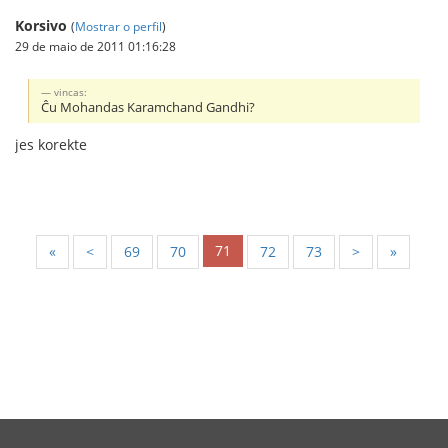
Korsivo
(
Mostrar o perfil
)
29 de maio de 2011 01:16:28
vincas:
Ĉu Mohandas Karamchand Gandhi?
jes korekte
71
«
<
69
70
72
73
>
»