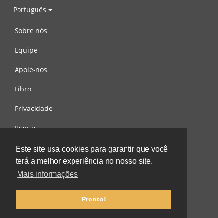
Português
Sobre nós
Equipe
Apoie-nos
Libro
Privacidade
Regras
Contacte-nos
Este site usa cookies para garantir que você
terá a melhor experiência no nosso site.
Mais informações
Pronto!
© 2002-2026 lernu.net |
Impressum