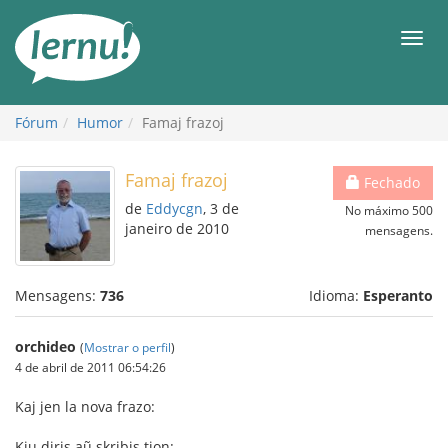
Ir
ao
Men
conteúdo
Fórum
Humor
Famaj frazoj
Famaj frazoj
Fechado
de
Eddycgn
, 3 de
No máximo 500
janeiro de 2010
mensagens.
Mensagens:
736
Idioma:
Esperanto
orchideo
(
Mostrar o perfil
)
4 de abril de 2011 06:54:26
Kaj jen la nova frazo:
Kiu diris aũ skribis tion: