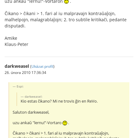
uzu ankaŭ "lernu!"-Vortaron
.
Ĉikano > ĉikani > 1. fari al iu malpravajn kontraŭaĵojn,
malhelpojn, malagrablaĵojn; 2. tro subtile kritikaĉi, pedante
disputadi.
Amike
Klaus-Peter
darkweasel
(
Ukázat profil
)
26. února 2010 17:36:34
Espi:
darkweasel:
Kio estas ĉikano? Mi ne trovis ĝin en ReVo.
Saluton darkweasel,
uzu ankaŭ "lernu!"-Vortaro
.
Ĉikano > ĉikani > 1. fari al iu malpravajn kontraŭaĵojn,