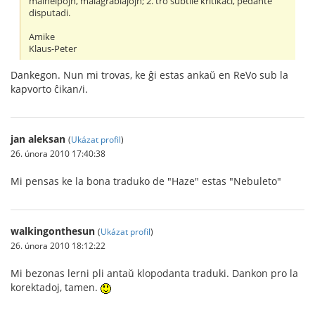
malhelpojn, malagrablaĵojn; 2. tro subtile kritikaĉi, pedante
disputadi.
Amike
Klaus-Peter
Dankegon. Nun mi trovas, ke ĝi estas ankaŭ en ReVo sub la
kapvorto ĉikan/i.
jan aleksan
(
Ukázat profil
)
26. února 2010 17:40:38
Mi pensas ke la bona traduko de "Haze" estas "Nebuleto"
walkingonthesun
(
Ukázat profil
)
26. února 2010 18:12:22
Mi bezonas lerni pli antaŭ klopodanta traduki. Dankon pro la
korektadoj, tamen.