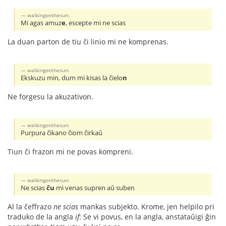
walkingonthesun:
Mi agas amuz
e
, escepte mi ne scias
La duan parton de tiu ĉi linio mi ne komprenas.
walkingonthesun:
Ekskuzu min, dum mi kisas la ĉielo
n
Ne forgesu la akuzativon.
walkingonthesun:
Purpura ĉikano ĉiom ĉirkaŭ
Tiun ĉi frazon mi ne povas kompreni.
walkingonthesun:
Ne scias
ĉu
mi venas supren aŭ suben
Al la ĉeffrazo
ne scias
mankas subjekto. Krome, jen helpilo pri
traduko de la angla
if
: Se vi povus, en la angla, anstataŭigi ĝin