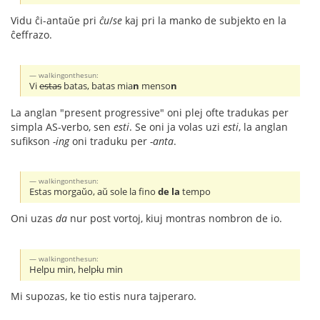
Vidu ĉi-antaŭe pri
ĉu
/
se
kaj pri la manko de subjekto en la
ĉeffrazo.
walkingonthesun:
Vi
estas
batas, batas mia
n
menso
n
La anglan "present progressive" oni plej ofte tradukas per
simpla AS-verbo, sen
esti
. Se oni ja volas uzi
esti
, la anglan
sufikson
-ing
oni traduku per
-anta
.
walkingonthesun:
Estas morgaŭo, aŭ sole la fino
de la
tempo
Oni uzas
da
nur post vortoj, kiuj montras nombron de io.
walkingonthesun:
Helpu min, help
l
u min
Mi supozas, ke tio estis nura tajperaro.