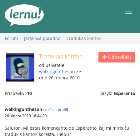
Přejít
k
Men
obsahu
Fórum
Jazyková poradna
Tradukas kanton
Tradukas kanton
Odpovědět
od uživatele
walkingonthesun
ze
dne 26. února 2010
Příspěvky:
10
Jazyk:
Esperanto
walkingonthesun
(
Ukázat profil
)
26. února 2010 16:44:29
Saluton. Mi estas komencanto de Esperanto, kaj mi miris ĉu
tradukis kanton korekta. Helpu?