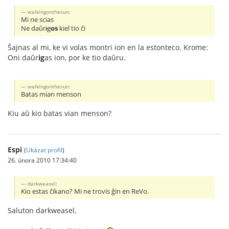
walkingonthesun:
Mi ne scias
Ne daŭr
ig
os
kiel tio ĉi
Ŝajnas al mi, ke vi volas montri ion en la estonteco. Krome:
Oni daŭr
ig
as ion, por ke tio daŭru.
walkingonthesun:
Batas mian menson
Kiu aŭ kio batas vian menson?
Espi
(
Ukázat profil
)
26. února 2010 17:34:40
darkweasel:
Kio estas ĉikano? Mi ne trovis ĝin en ReVo.
Saluton darkweasel,