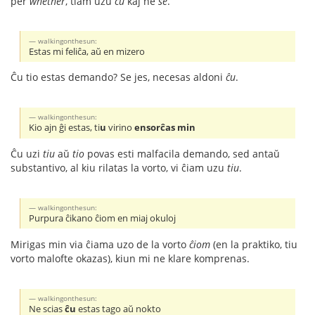
per
whether
, tiam uzu
ĉu
kaj ne
se
.
walkingonthesun:
Estas mi feliĉa, aŭ en mizero
Ĉu tio estas demando? Se jes, necesas aldoni
ĉu
.
walkingonthesun:
Kio ajn ĝi estas, ti
u
virino
ensorĉas min
Ĉu uzi
tiu
aŭ
tio
povas esti malfacila demando, sed antaŭ
substantivo, al kiu rilatas la vorto, vi ĉiam uzu
tiu
.
walkingonthesun:
Purpura ĉikano ĉiom en miaj okuloj
Mirigas min via ĉiama uzo de la vorto
ĉiom
(en la praktiko, tiu
vorto malofte okazas), kiun mi ne klare komprenas.
walkingonthesun:
Ne scias
ĉu
estas tago aŭ nokto