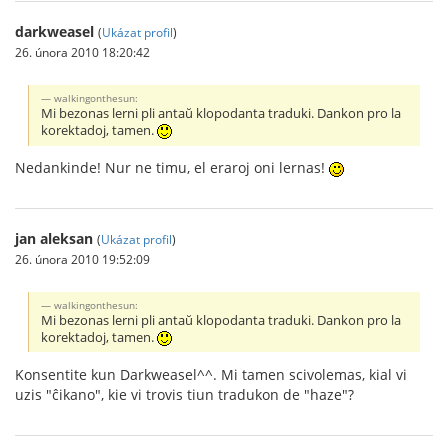
darkweasel
(
Ukázat profil
)
26. února 2010 18:20:42
walkingonthesun:
Mi bezonas lerni pli antaŭ klopodanta traduki. Dankon pro la
korektadoj, tamen.
Nedankinde! Nur ne timu, el eraroj oni lernas!
jan aleksan
(
Ukázat profil
)
26. února 2010 19:52:09
walkingonthesun:
Mi bezonas lerni pli antaŭ klopodanta traduki. Dankon pro la
korektadoj, tamen.
Konsentite kun Darkweasel^^. Mi tamen scivolemas, kial vi
uzis "ĉikano", kie vi trovis tiun tradukon de "haze"?