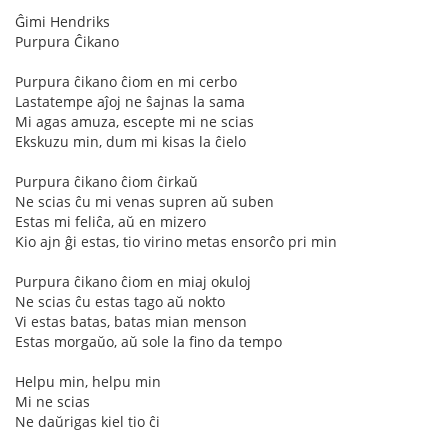
Ĝimi Hendriks
Purpura Ĉikano
Purpura ĉikano ĉiom en mi cerbo
Lastatempe aĵoj ne ŝajnas la sama
Mi agas amuza, escepte mi ne scias
Ekskuzu min, dum mi kisas la ĉielo
Purpura ĉikano ĉiom ĉirkaŭ
Ne scias ĉu mi venas supren aŭ suben
Estas mi feliĉa, aŭ en mizero
Kio ajn ĝi estas, tio virino metas ensorĉo pri min
Purpura ĉikano ĉiom en miaj okuloj
Ne scias ĉu estas tago aŭ nokto
Vi estas batas, batas mian menson
Estas morgaŭo, aŭ sole la fino da tempo
Helpu min, helpu min
Mi ne scias
Ne daŭrigas kiel tio ĉi