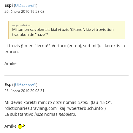
Espi
(
Ukázat profil
)
26. února 2010 19:58:03
jan aleksan:
Mi tamen scivolemas, kial vi uzis "ĉikano", kie vi trovis tiun
tradukon de "haze"?
Li trovis ĝin en "lernu!"-Vortaro (en-eo), sed mi ĵus korektis la
eraron.
Amike
Espi
(
Ukázat profil
)
26. února 2010 20:08:31
Mi devas korekti min:
to haze
nomas
ĉikani
! (laŭ "LEO",
"dictionaries.travlang.com" kaj "woerterbuch.info")
La substantivo
haze
nomas
nebuleto
.
Amike