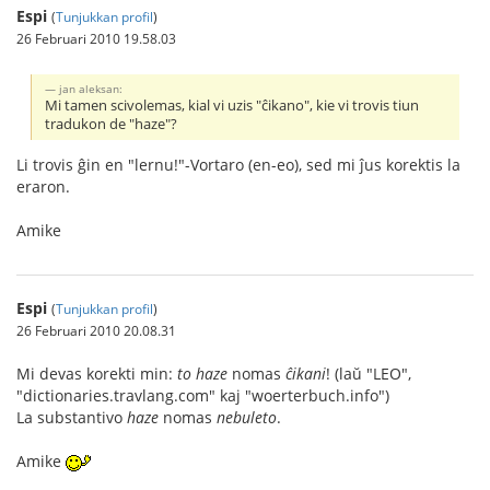
Espi
(
Tunjukkan profil
)
26 Februari 2010 19.58.03
jan aleksan:
Mi tamen scivolemas, kial vi uzis "ĉikano", kie vi trovis tiun
tradukon de "haze"?
Li trovis ĝin en "lernu!"-Vortaro (en-eo), sed mi ĵus korektis la
eraron.
Amike
Espi
(
Tunjukkan profil
)
26 Februari 2010 20.08.31
Mi devas korekti min:
to haze
nomas
ĉikani
! (laŭ "LEO",
"dictionaries.travlang.com" kaj "woerterbuch.info")
La substantivo
haze
nomas
nebuleto
.
Amike