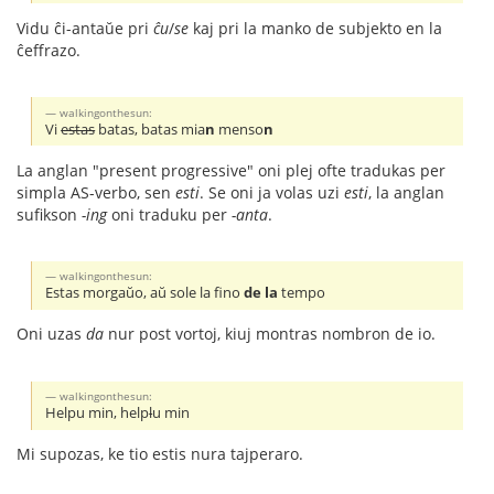
Vidu ĉi-antaŭe pri
ĉu
/
se
kaj pri la manko de subjekto en la
ĉeffrazo.
walkingonthesun:
Vi
estas
batas, batas mia
n
menso
n
La anglan "present progressive" oni plej ofte tradukas per
simpla AS-verbo, sen
esti
. Se oni ja volas uzi
esti
, la anglan
sufikson
-ing
oni traduku per
-anta
.
walkingonthesun:
Estas morgaŭo, aŭ sole la fino
de la
tempo
Oni uzas
da
nur post vortoj, kiuj montras nombron de io.
walkingonthesun:
Helpu min, help
l
u min
Mi supozas, ke tio estis nura tajperaro.