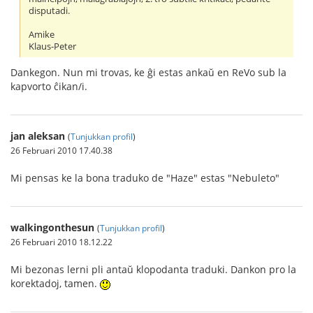
disputadi.
Amike
Klaus-Peter
Dankegon. Nun mi trovas, ke ĝi estas ankaŭ en ReVo sub la
kapvorto ĉikan/i.
jan aleksan
(
Tunjukkan profil
)
26 Februari 2010 17.40.38
Mi pensas ke la bona traduko de "Haze" estas "Nebuleto"
walkingonthesun
(
Tunjukkan profil
)
26 Februari 2010 18.12.22
Mi bezonas lerni pli antaŭ klopodanta traduki. Dankon pro la
korektadoj, tamen.