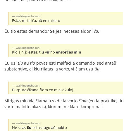
walkingonthesun:
Estas mi feliĉa, aŭ en mizero
Ĉu tio estas demando? Se jes, necesas aldoni
ĉu
.
walkingonthesun:
Kio ajn ĝi estas, ti
u
virino
ensorĉas min
Ĉu uzi
tiu
aŭ
tio
povas esti malfacila demando, sed antaŭ
substantivo, al kiu rilatas la vorto, vi ĉiam uzu
tiu
.
walkingonthesun:
Purpura ĉikano ĉiom en miaj okuloj
Mirigas min via ĉiama uzo de la vorto
ĉiom
(en la praktiko, tiu
vorto malofte okazas), kiun mi ne klare komprenas.
walkingonthesun:
Ne scias
ĉu
estas tago aŭ nokto