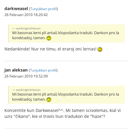
darkweasel
(
Tunjukkan profil
)
26 Februari 2010 18.20.42
walkingonthesun:
Mi bezonas lerni pli antaŭ klopodanta traduki. Dankon pro la
korektadoj, tamen.
Nedankinde! Nur ne timu, el eraroj oni lernas!
jan aleksan
(
Tunjukkan profil
)
26 Februari 2010 19.52.09
walkingonthesun:
Mi bezonas lerni pli antaŭ klopodanta traduki. Dankon pro la
korektadoj, tamen.
Konsentite kun Darkweasel^^. Mi tamen scivolemas, kial vi
uzis "ĉikano", kie vi trovis tiun tradukon de "haze"?