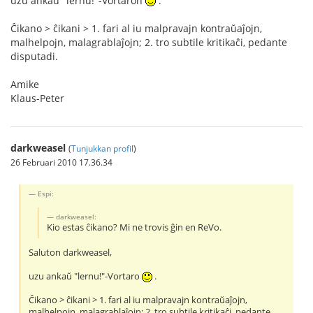
uzu ankaŭ "lernu!"-Vortaron
.
Ĉikano > ĉikani > 1. fari al iu malpravajn kontraŭaĵojn,
malhelpojn, malagrablaĵojn; 2. tro subtile kritikaĉi, pedante
disputadi.
Amike
Klaus-Peter
darkweasel
(
Tunjukkan profil
)
26 Februari 2010 17.36.34
Espi:
darkweasel:
Kio estas ĉikano? Mi ne trovis ĝin en ReVo.
Saluton darkweasel,
uzu ankaŭ "lernu!"-Vortaro
.
Ĉikano > ĉikani > 1. fari al iu malpravajn kontraŭaĵojn,
malhelpojn, malagrablaĵojn; 2. tro subtile kritikaĉi, pedante