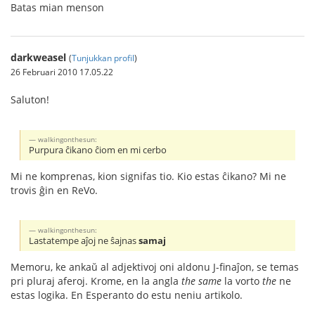
Batas mian menson
darkweasel
(
Tunjukkan profil
)
26 Februari 2010 17.05.22
Saluton!
walkingonthesun:
Purpura ĉikano ĉiom en mi cerbo
Mi ne komprenas, kion signifas tio. Kio estas ĉikano? Mi ne
trovis ĝin en ReVo.
walkingonthesun:
Lastatempe aĵoj ne ŝajnas
samaj
Memoru, ke ankaŭ al adjektivoj oni aldonu J-finaĵon, se temas
pri pluraj aferoj. Krome, en la angla
the same
la vorto
the
ne
estas logika. En Esperanto do estu neniu artikolo.