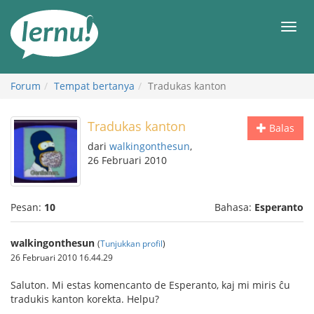
Ke
daftar
Men
isi
Forum
Tempat bertanya
Tradukas kanton
Tradukas kanton
Balas
dari
walkingonthesun
,
26 Februari 2010
Pesan:
10
Bahasa:
Esperanto
walkingonthesun
(
Tunjukkan profil
)
26 Februari 2010 16.44.29
Saluton. Mi estas komencanto de Esperanto, kaj mi miris ĉu
tradukis kanton korekta. Helpu?