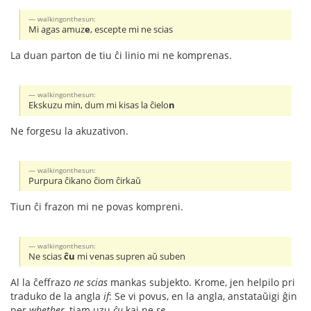
walkingonthesun:
Mi agas amuz
e
, escepte mi ne scias
La duan parton de tiu ĉi linio mi ne komprenas.
walkingonthesun:
Ekskuzu min, dum mi kisas la ĉielo
n
Ne forgesu la akuzativon.
walkingonthesun:
Purpura ĉikano ĉiom ĉirkaŭ
Tiun ĉi frazon mi ne povas kompreni.
walkingonthesun:
Ne scias
ĉu
mi venas supren aŭ suben
Al la ĉeffrazo
ne scias
mankas subjekto. Krome, jen helpilo pri
traduko de la angla
if
: Se vi povus, en la angla, anstataŭigi ĝin
per
whether
, tiam uzu
ĉu
kaj ne
se
.