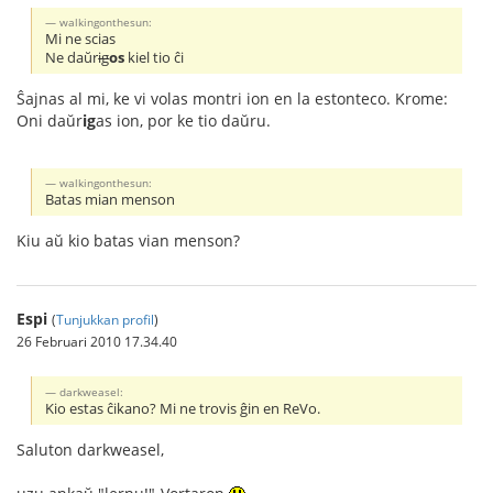
walkingonthesun:
Mi ne scias
Ne daŭr
ig
os
kiel tio ĉi
Ŝajnas al mi, ke vi volas montri ion en la estonteco. Krome:
Oni daŭr
ig
as ion, por ke tio daŭru.
walkingonthesun:
Batas mian menson
Kiu aŭ kio batas vian menson?
Espi
(
Tunjukkan profil
)
26 Februari 2010 17.34.40
darkweasel:
Kio estas ĉikano? Mi ne trovis ĝin en ReVo.
Saluton darkweasel,