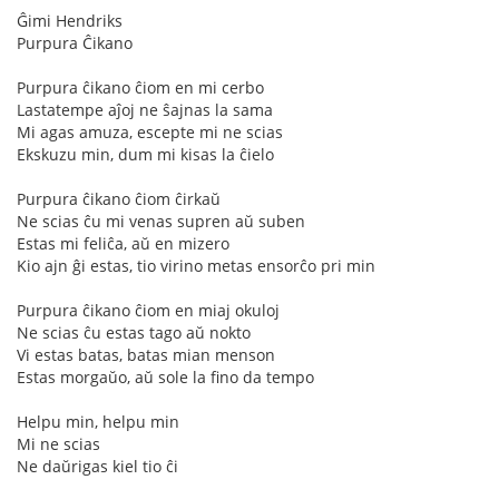
Ĝimi Hendriks
Purpura Ĉikano
Purpura ĉikano ĉiom en mi cerbo
Lastatempe aĵoj ne ŝajnas la sama
Mi agas amuza, escepte mi ne scias
Ekskuzu min, dum mi kisas la ĉielo
Purpura ĉikano ĉiom ĉirkaŭ
Ne scias ĉu mi venas supren aŭ suben
Estas mi feliĉa, aŭ en mizero
Kio ajn ĝi estas, tio virino metas ensorĉo pri min
Purpura ĉikano ĉiom en miaj okuloj
Ne scias ĉu estas tago aŭ nokto
Vi estas batas, batas mian menson
Estas morgaŭo, aŭ sole la fino da tempo
Helpu min, helpu min
Mi ne scias
Ne daŭrigas kiel tio ĉi