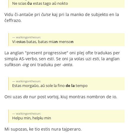
Ne scias
ĉu
estas tago aŭ nokto
Vidu ĉi-antaŭe pri
ĉu
/
se
kaj pri la manko de subjekto en la
ĉeffrazo.
walkingonthesun:
Vi
estas
batas, batas mia
n
menso
n
La anglan "present progressive" oni plej ofte tradukas per
simpla AS-verbo, sen
esti
. Se oni ja volas uzi
esti
, la anglan
sufikson
-ing
oni traduku per
-anta
.
walkingonthesun:
Estas morgaŭo, aŭ sole la fino
de la
tempo
Oni uzas
da
nur post vortoj, kiuj montras nombron de io.
walkingonthesun:
Helpu min, help
l
u min
Mi supozas, ke tio estis nura tajperaro.