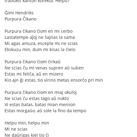
tradukis kanton korekta. Helpu?
Ĝimi Hendriks
Purpura Ĉikano
Purpura ĉikano ĉiom en mi cerbo
Lastatempe aĵoj ne ŝajnas la sama
Mi agas amuza, escepte mi ne scias
Ekskuzu min, dum mi kisas la ĉielo
Purpura ĉikano ĉiom ĉirkaŭ
Ne scias ĉu mi venas supren aŭ suben
Estas mi feliĉa, aŭ en mizero
Kio ajn ĝi estas, tio virino metas ensorĉo pri min
Purpura ĉikano ĉiom en miaj okuloj
Ne scias ĉu estas tago aŭ nokto
Vi estas batas, batas mian menson
Estas morgaŭo, aŭ sole la fino da tempo
Helpu min, helpu min
Mi ne scias
Ne daŭrigas kiel tio ĉi