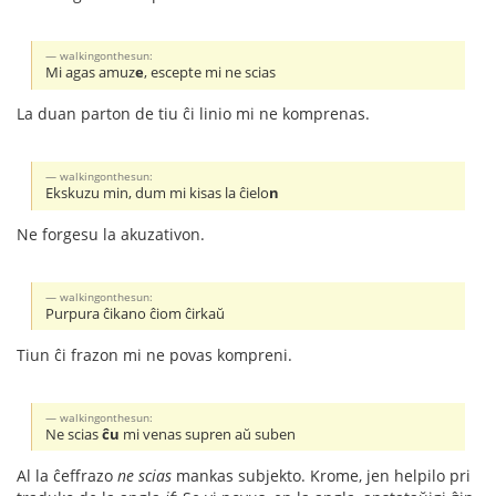
walkingonthesun:
Mi agas amuz
e
, escepte mi ne scias
La duan parton de tiu ĉi linio mi ne komprenas.
walkingonthesun:
Ekskuzu min, dum mi kisas la ĉielo
n
Ne forgesu la akuzativon.
walkingonthesun:
Purpura ĉikano ĉiom ĉirkaŭ
Tiun ĉi frazon mi ne povas kompreni.
walkingonthesun:
Ne scias
ĉu
mi venas supren aŭ suben
Al la ĉeffrazo
ne scias
mankas subjekto. Krome, jen helpilo pri