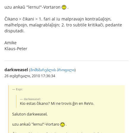
uzu ankaŭ "lernu!"-Vortaron
.
Ĉikano > ĉikani > 1. fari al iu malpravajn kontraŭaĵojn,
malhelpojn, malagrablaĵojn; 2. tro subtile kritikaĉi, pedante
disputadi.
Amike
Klaus-Peter
darkweasel
(
მომხმარებლის პროფილი
)
26 თებერვალი, 2010 17:36:34
Espi:
darkweasel:
Kio estas ĉikano? Mi ne trovis ĝin en ReVo.
Saluton darkweasel,
uzu ankaŭ "lernu!"-Vortaro
.