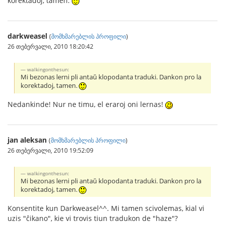
korektadoj, tamen.
darkweasel
(
მომხმარებლის პროფილი
)
26 თებერვალი, 2010 18:20:42
walkingonthesun:
Mi bezonas lerni pli antaŭ klopodanta traduki. Dankon pro la
korektadoj, tamen.
Nedankinde! Nur ne timu, el eraroj oni lernas!
jan aleksan
(
მომხმარებლის პროფილი
)
26 თებერვალი, 2010 19:52:09
walkingonthesun:
Mi bezonas lerni pli antaŭ klopodanta traduki. Dankon pro la
korektadoj, tamen.
Konsentite kun Darkweasel^^. Mi tamen scivolemas, kial vi
uzis "ĉikano", kie vi trovis tiun tradukon de "haze"?