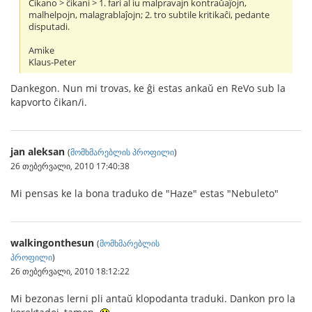
Ĉikano > ĉikani > 1. fari al iu malpravajn kontraŭaĵojn,
malhelpojn, malagrablaĵojn; 2. tro subtile kritikaĉi, pedante
disputadi.
Amike
Klaus-Peter
Dankegon. Nun mi trovas, ke ĝi estas ankaŭ en ReVo sub la
kapvorto ĉikan/i.
jan aleksan
(
მომხმარებლის პროფილი
)
26 თებერვალი, 2010 17:40:38
Mi pensas ke la bona traduko de "Haze" estas "Nebuleto"
walkingonthesun
(
მომხმარებლის
პროფილი
)
26 თებერვალი, 2010 18:12:22
Mi bezonas lerni pli antaŭ klopodanta traduki. Dankon pro la