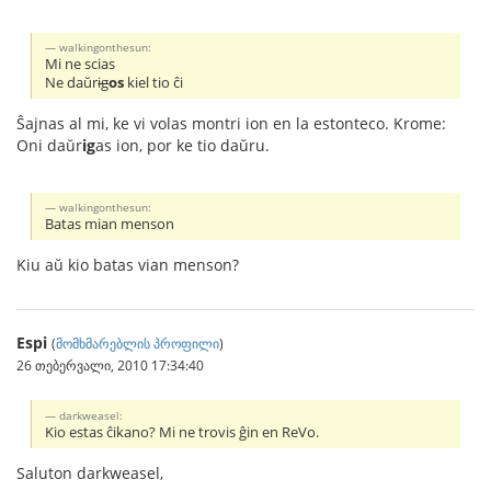
walkingonthesun:
Mi ne scias
Ne daŭr
ig
os
kiel tio ĉi
Ŝajnas al mi, ke vi volas montri ion en la estonteco. Krome:
Oni daŭr
ig
as ion, por ke tio daŭru.
walkingonthesun:
Batas mian menson
Kiu aŭ kio batas vian menson?
Espi
(
მომხმარებლის პროფილი
)
26 თებერვალი, 2010 17:34:40
darkweasel:
Kio estas ĉikano? Mi ne trovis ĝin en ReVo.
Saluton darkweasel,