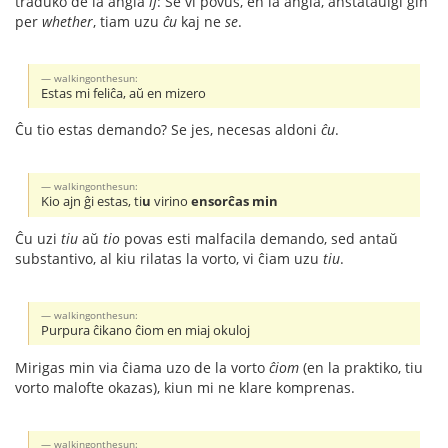
traduko de la angla
if
: Se vi povus, en la angla, anstataŭigi ĝin
per
whether
, tiam uzu
ĉu
kaj ne
se
.
walkingonthesun:
Estas mi feliĉa, aŭ en mizero
Ĉu tio estas demando? Se jes, necesas aldoni
ĉu
.
walkingonthesun:
Kio ajn ĝi estas, ti
u
virino
ensorĉas min
Ĉu uzi
tiu
aŭ
tio
povas esti malfacila demando, sed antaŭ
substantivo, al kiu rilatas la vorto, vi ĉiam uzu
tiu
.
walkingonthesun:
Purpura ĉikano ĉiom en miaj okuloj
Mirigas min via ĉiama uzo de la vorto
ĉiom
(en la praktiko, tiu
vorto malofte okazas), kiun mi ne klare komprenas.
walkingonthesun: