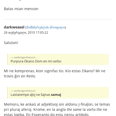
Batas mian menson
darkweasel
(
მომხმარებლის პროფილი
)
26 თებერვალი, 2010 17:05:22
Saluton!
walkingonthesun:
Purpura ĉikano ĉiom en mi cerbo
Mi ne komprenas, kion signifas tio. Kio estas ĉikano? Mi ne
trovis ĝin en ReVo.
walkingonthesun:
Lastatempe aĵoj ne ŝajnas
samaj
Memoru, ke ankaŭ al adjektivoj oni aldonu J-finaĵon, se temas
pri pluraj aferoj. Krome, en la angla
the same
la vorto
the
ne
estas logika. En Esperanto do estu neniu artikolo.