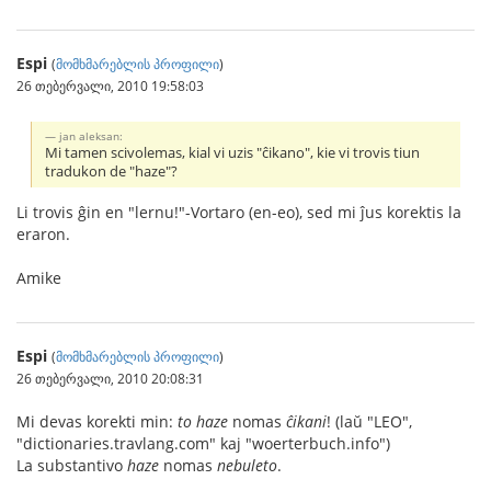
Espi
(
მომხმარებლის პროფილი
)
26 თებერვალი, 2010 19:58:03
jan aleksan:
Mi tamen scivolemas, kial vi uzis "ĉikano", kie vi trovis tiun
tradukon de "haze"?
Li trovis ĝin en "lernu!"-Vortaro (en-eo), sed mi ĵus korektis la
eraron.
Amike
Espi
(
მომხმარებლის პროფილი
)
26 თებერვალი, 2010 20:08:31
Mi devas korekti min:
to haze
nomas
ĉikani
! (laŭ "LEO",
"dictionaries.travlang.com" kaj "woerterbuch.info")
La substantivo
haze
nomas
nebuleto
.