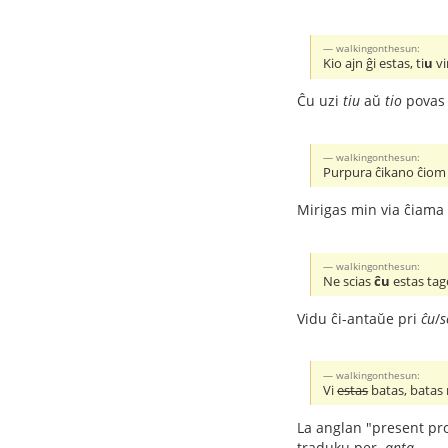
walkingonthesun:
Kio ajn ĝi estas, ti
u
vi
Ĉu uzi
tiu
aŭ
tio
povas 
walkingonthesun:
Purpura ĉikano ĉiom 
Mirigas min via ĉiama
walkingonthesun:
Ne scias
ĉu
estas tag
Vidu ĉi-antaŭe pri
ĉu
/
s
walkingonthesun:
Vi
estas
batas, batas
La anglan "present pro
traduku per
-anta
.