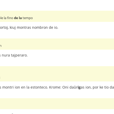
le la fino
de la
tempo
ortoj, kiuj montras nombron de io.
n
s nura tajperaro.
i
las montri ion en la estonteco. Krome: Oni daŭr
ig
as ion, por ke tio d