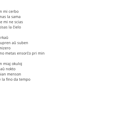
n mi cerbo
jnas la sama
e mi ne scias
sas la ĉielo
irkaŭ
 supren aŭ suben
 mizero
irino metas ensorĉo pri min
n miaj okuloj
 aŭ nokto
 mian menson
 la fino da tempo