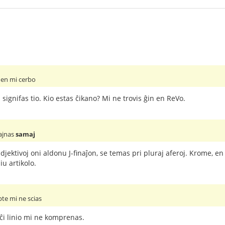
 en mi cerbo
signifas tio. Kio estas ĉikano? Mi ne trovis ĝin en ReVo.
ajnas
samaj
jektivoj oni aldonu J-finaĵon, se temas pri pluraj aferoj. Krome, en
u artikolo.
pte mi ne scias
ĉi linio mi ne komprenas.