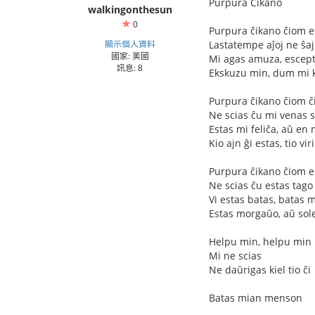
Purpura Ĉikano
walkingonthesun
0
Purpura ĉikano ĉiom e
顯示個人資料
Lastatempe aĵoj ne ŝa
國家: 美國
Mi agas amuza, escept
訊息: 8
Ekskuzu min, dum mi ki
Purpura ĉikano ĉiom ĉ
Ne scias ĉu mi venas
Estas mi feliĉa, aŭ en
Kio ajn ĝi estas, tio v
Purpura ĉikano ĉiom e
Ne scias ĉu estas tago
Vi estas batas, batas
Estas morgaŭo, aŭ sole
Helpu min, helpu min
Mi ne scias
Ne daŭrigas kiel tio ĉi
Batas mian menson