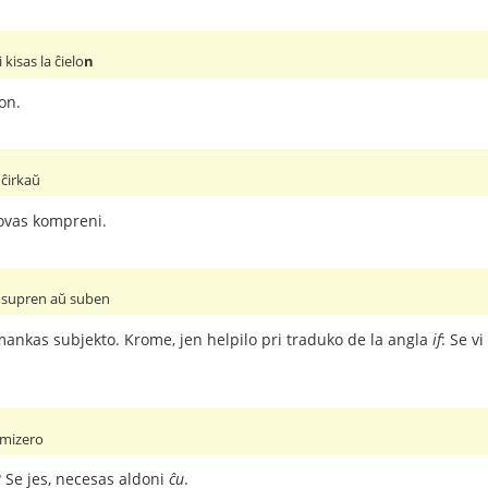
isas la ĉielo
n
on.
ĉirkaŭ
povas kompreni.
 supren aŭ suben
ankas subjekto. Krome, jen helpilo pri traduko de la angla
if
: Se v
n mizero
 Se jes, necesas aldoni
ĉu
.