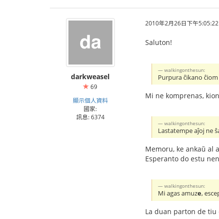
2010年2月26日下午5:05:22
Saluton!
walkingonthesun:
darkweasel
Purpura ĉikano ĉiom
69
Mi ne komprenas, kion 
顯示個人資料
國家:
訊息: 6374
walkingonthesun:
Lastatempe aĵoj ne ŝ
Memoru, ke ankaŭ al ad
Esperanto do estu neni
walkingonthesun:
Mi agas amuz
e
, esce
La duan parton de tiu 