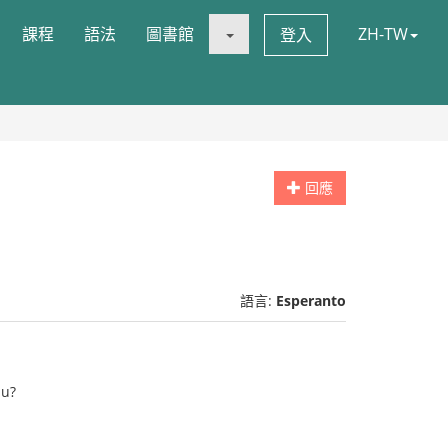
課程
語法
圖書館
ZH-TW
登入
回應
語言:
Esperanto
pu?