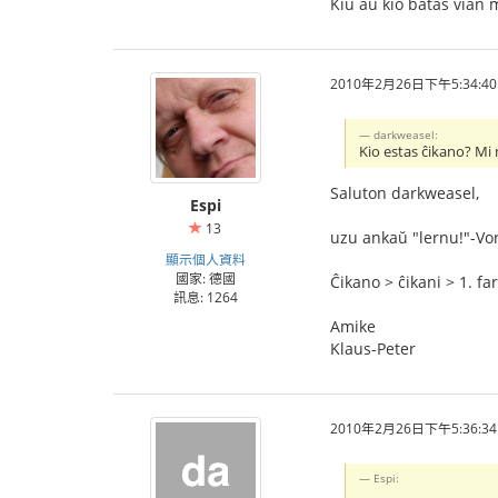
Kiu aŭ kio batas vian
2010年2月26日下午5:34:40
darkweasel:
Kio estas ĉikano? Mi 
Saluton darkweasel,
Espi
13
uzu ankaŭ "lernu!"-Vo
顯示個人資料
國家: 德國
Ĉikano > ĉikani > 1. fa
訊息: 1264
Amike
Klaus-Peter
2010年2月26日下午5:36:34
Espi: