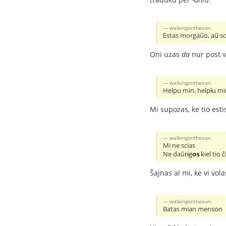
walkingonthesun:
Estas morgaŭo, aŭ so
Oni uzas
da
nur post v
walkingonthesun:
Helpu min, help
l
u mi
Mi supozas, ke tio esti
walkingonthesun:
Mi ne scias
Ne daŭr
ig
os
kiel tio ĉ
Ŝajnas al mi, ke vi vo
walkingonthesun:
Batas mian menson