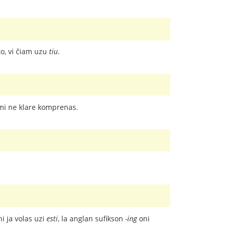
to, vi ĉiam uzu
tiu
.
n mi ne klare komprenas.
ni ja volas uzi
esti
, la anglan sufikson
-ing
oni