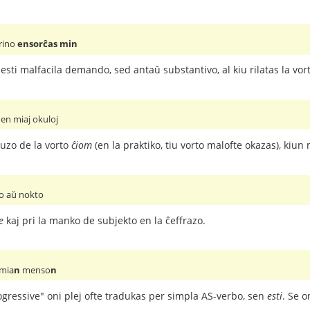
rino
ensorĉas min
esti malfacila demando, sed antaŭ substantivo, al kiu rilatas la vor
en miaj okuloj
 uzo de la vorto
ĉiom
(en la praktiko, tiu vorto malofte okazas), kiu
o aŭ nokto
e
kaj pri la manko de subjekto en la ĉeffrazo.
 mia
n
menso
n
gressive" oni plej ofte tradukas per simpla AS-verbo, sen
esti
. Se o