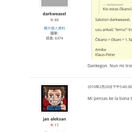
darkweasel:
Kio estas ĉikano
darkweasel
Saluton darkweasel,
69
顯示個人資料
uzu ankaŭ "lernu!"-V
國家:
訊息: 6374
Ĉikano > ĉikani > 1. f
Amike
Klaus-Peter
Dankegon. Nun mi trova
2010年2月26日下午5:40:38
Mi pensas ke la bona 
jan aleksan
17