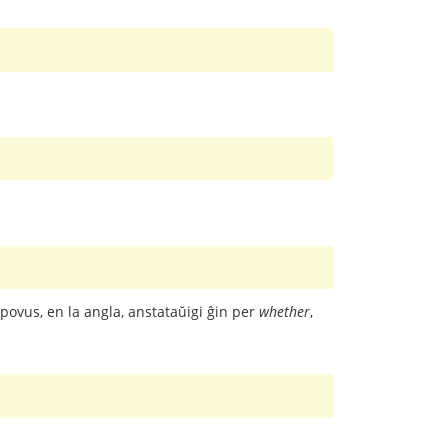
i povus, en la angla, anstataŭigi ĝin per
whether
,