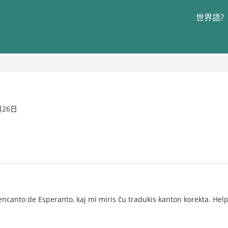
世界語?
月26日
ncanto de Esperanto, kaj mi miris ĉu tradukis kanton korekta. Hel