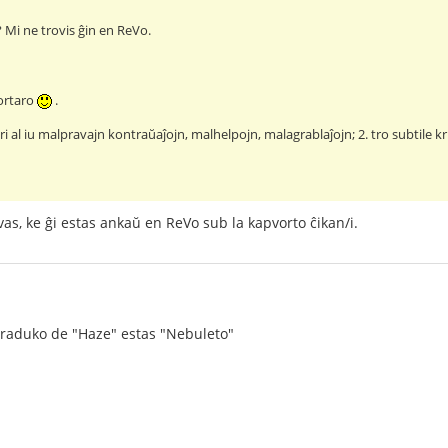
? Mi ne trovis ĝin en ReVo.
ortaro
.
ari al iu malpravajn kontraŭaĵojn, malhelpojn, malagrablaĵojn; 2. tro subtile kr
s, ke ĝi estas ankaŭ en ReVo sub la kapvorto ĉikan/i.
traduko de "Haze" estas "Nebuleto"