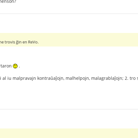
 menson?
ne trovis ĝin en ReVo.
rtaron
.
ri al iu malpravajn kontraŭaĵojn, malhelpojn, malagrablaĵojn; 2. tro 