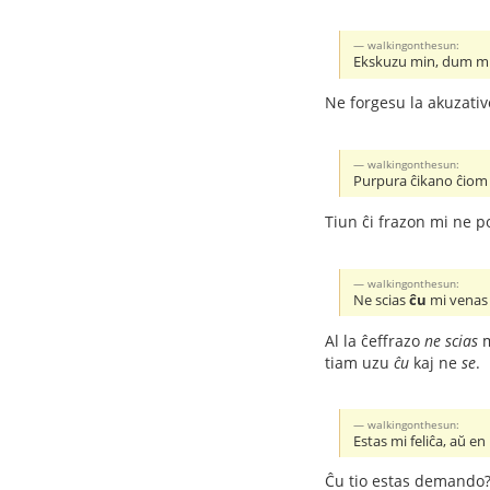
walkingonthesun:
Ekskuzu min, dum mi k
Ne forgesu la akuzativ
walkingonthesun:
Purpura ĉikano ĉiom 
Tiun ĉi frazon mi ne 
walkingonthesun:
Ne scias
ĉu
mi venas
Al la ĉeffrazo
ne scias
m
tiam uzu
ĉu
kaj ne
se
.
walkingonthesun:
Estas mi feliĉa, aŭ e
Ĉu tio estas demando?