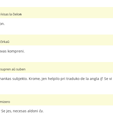
isas la ĉielo
n
on.
ĉirkaŭ
povas kompreni.
 supren aŭ suben
ankas subjekto. Krome, jen helpilo pri traduko de la angla
if
: Se v
n mizero
 Se jes, necesas aldoni
ĉu
.