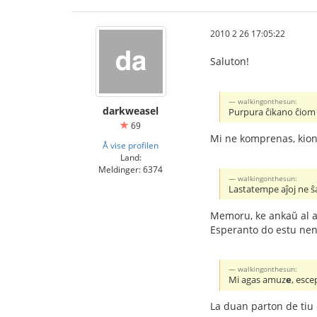
2010 2 26 17:05:22
Saluton!
walkingonthesun:
darkweasel
Purpura ĉikano ĉiom
69
Mi ne komprenas, kion 
Å vise profilen
Land:
Meldinger: 6374
walkingonthesun:
Lastatempe aĵoj ne ŝ
Memoru, ke ankaŭ al ad
Esperanto do estu neni
walkingonthesun:
Mi agas amuz
e
, esce
La duan parton de tiu 