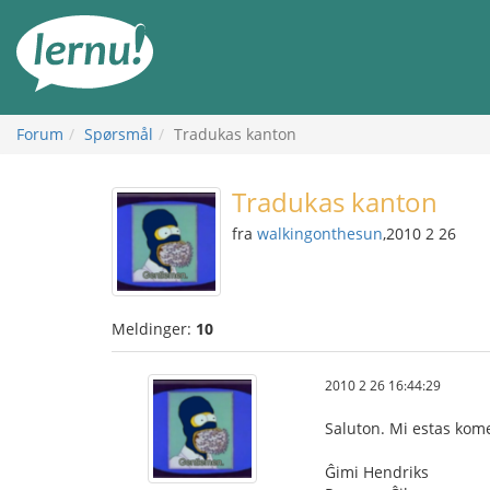
Til
innholdet
Forum
Spørsmål
Tradukas kanton
Tradukas kanton
fra
walkingonthesun
,2010 2 26
Meldinger:
10
2010 2 26 16:44:29
Saluton. Mi estas kome
Ĝimi Hendriks