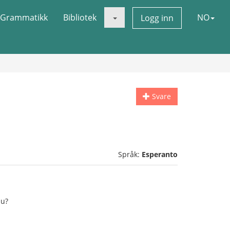
Grammatikk
Bibliotek
NO
Logg inn
Svare
Språk:
Esperanto
pu?