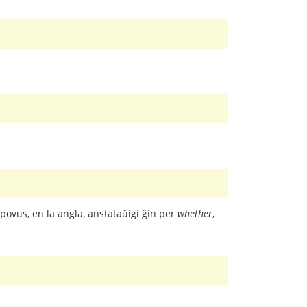
i povus, en la angla, anstataŭigi ĝin per
whether
,