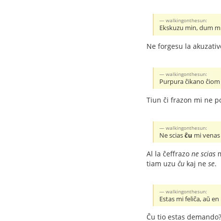
walkingonthesun:
Ekskuzu min, dum mi k
Ne forgesu la akuzativ
walkingonthesun:
Purpura ĉikano ĉiom 
Tiun ĉi frazon mi ne 
walkingonthesun:
Ne scias
ĉu
mi venas
Al la ĉeffrazo
ne scias
m
tiam uzu
ĉu
kaj ne
se
.
walkingonthesun:
Estas mi feliĉa, aŭ e
Ĉu tio estas demando?