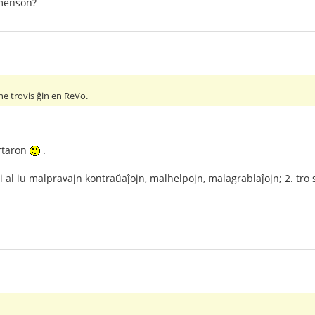
 menson?
ne trovis ĝin en ReVo.
rtaron
.
ri al iu malpravajn kontraŭaĵojn, malhelpojn, malagrablaĵojn; 2. tro 