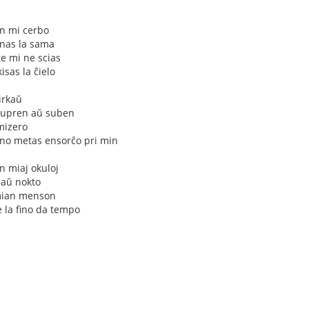
n mi cerbo
jnas la sama
e mi ne scias
sas la ĉielo
irkaŭ
 supren aŭ suben
 mizero
irino metas ensorĉo pri min
n miaj okuloj
 aŭ nokto
 mian menson
 la fino da tempo