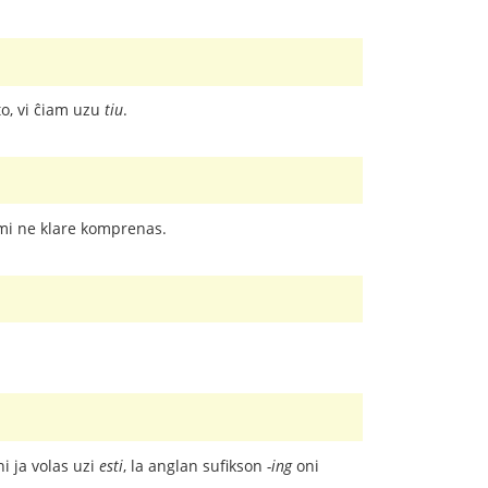
to, vi ĉiam uzu
tiu
.
n mi ne klare komprenas.
ni ja volas uzi
esti
, la anglan sufikson
-ing
oni