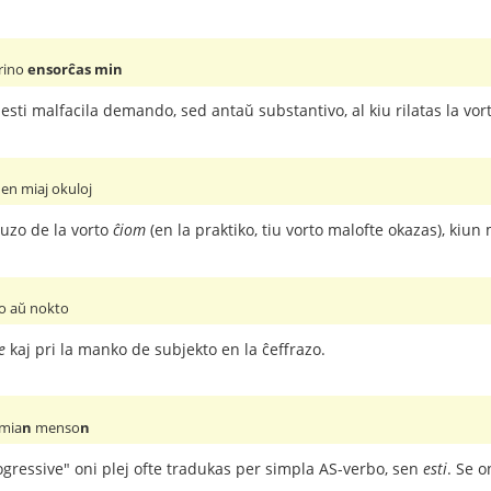
rino
ensorĉas min
esti malfacila demando, sed antaŭ substantivo, al kiu rilatas la vor
en miaj okuloj
 uzo de la vorto
ĉiom
(en la praktiko, tiu vorto malofte okazas), kiu
o aŭ nokto
e
kaj pri la manko de subjekto en la ĉeffrazo.
 mia
n
menso
n
gressive" oni plej ofte tradukas per simpla AS-verbo, sen
esti
. Se o