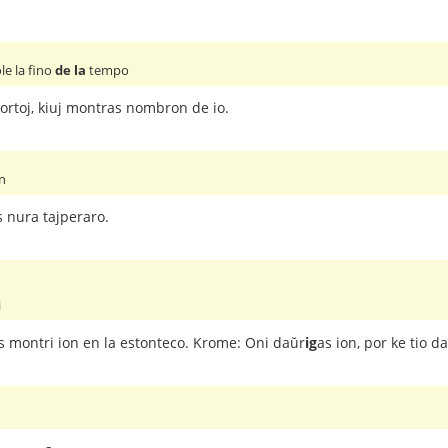
le la fino
de la
tempo
ortoj, kiuj montras nombron de io.
n
s nura tajperaro.
i
las montri ion en la estonteco. Krome: Oni daŭr
ig
as ion, por ke tio d