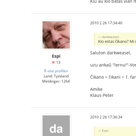
Kiu aŭ kio batas vian
2010 2 26 17:34:40
darkweasel:
Kio estas ĉikano? Mi 
Saluton darkweasel,
Espi
13
uzu ankaŭ "lernu!"-Vo
Å vise profilen
Land: Tyskland
Ĉikano > ĉikani > 1. fa
Meldinger: 1264
Amike
Klaus-Peter
2010 2 26 17:36:34
Espi: