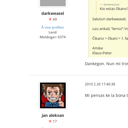
darkweasel:
Kio estas ĉikano
darkweasel
Saluton darkweasel,
69
Å vise profilen
uzu ankaŭ "lernu!"-V
Land:
Meldinger: 6374
Ĉikano > ĉikani > 1. f
Amike
Klaus-Peter
Dankegon. Nun mi trova
2010 2 26 17:40:38
Mi pensas ke la bona 
jan aleksan
17