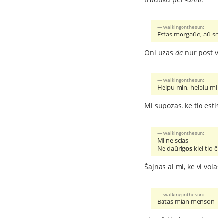
walkingonthesun:
Estas morgaŭo, aŭ so
Oni uzas
da
nur post v
walkingonthesun:
Helpu min, help
l
u mi
Mi supozas, ke tio esti
walkingonthesun:
Mi ne scias
Ne daŭr
ig
os
kiel tio ĉ
Ŝajnas al mi, ke vi vo
walkingonthesun:
Batas mian menson