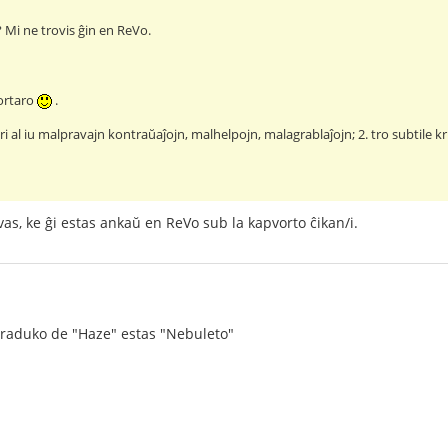
? Mi ne trovis ĝin en ReVo.
ortaro
.
ari al iu malpravajn kontraŭaĵojn, malhelpojn, malagrablaĵojn; 2. tro subtile kr
s, ke ĝi estas ankaŭ en ReVo sub la kapvorto ĉikan/i.
traduko de "Haze" estas "Nebuleto"