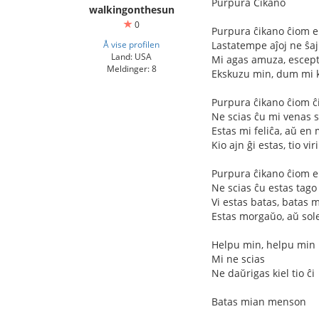
Purpura Ĉikano
walkingonthesun
0
Purpura ĉikano ĉiom e
Å vise profilen
Lastatempe aĵoj ne ŝa
Land: USA
Mi agas amuza, escept
Meldinger: 8
Ekskuzu min, dum mi ki
Purpura ĉikano ĉiom ĉ
Ne scias ĉu mi venas
Estas mi feliĉa, aŭ en
Kio ajn ĝi estas, tio v
Purpura ĉikano ĉiom e
Ne scias ĉu estas tago
Vi estas batas, batas
Estas morgaŭo, aŭ sole
Helpu min, helpu min
Mi ne scias
Ne daŭrigas kiel tio ĉi
Batas mian menson