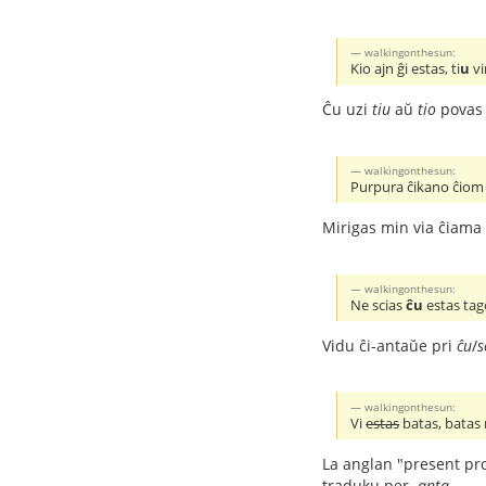
walkingonthesun:
Kio ajn ĝi estas, ti
u
vi
Ĉu uzi
tiu
aŭ
tio
povas 
walkingonthesun:
Purpura ĉikano ĉiom 
Mirigas min via ĉiama
walkingonthesun:
Ne scias
ĉu
estas tag
Vidu ĉi-antaŭe pri
ĉu
/
s
walkingonthesun:
Vi
estas
batas, batas
La anglan "present pro
traduku per
-anta
.