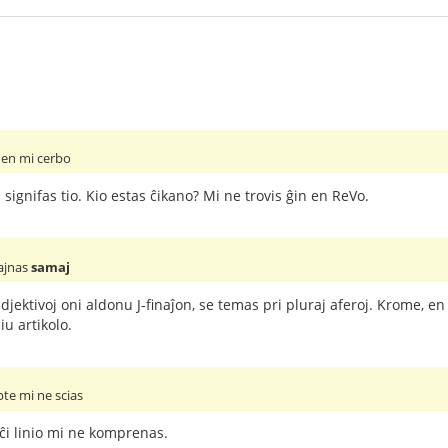
 en mi cerbo
signifas tio. Kio estas ĉikano? Mi ne trovis ĝin en ReVo.
ajnas
samaj
jektivoj oni aldonu J-finaĵon, se temas pri pluraj aferoj. Krome, en
u artikolo.
pte mi ne scias
ĉi linio mi ne komprenas.