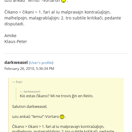
uzu ankaŭ "lernu!"-Vortaron
.
Ĉikano > ĉikani > 1. fari al iu malpravajn kontraŭaĵojn,
malhelpojn, malagrablaĵojn; 2. tro subtile kritikaĉi, pedante
disputadi.
Amike
Klaus-Peter
darkweasel
(
User's profile
)
February 26, 2010, 5:36:34 PM
Espi:
darkweasel:
Kio estas ĉikano? Mi ne trovis ĝin en ReVo.
Saluton darkweasel,
uzu ankaŭ "lernu!"-Vortaro
.
Ĉikano > ĉikani > 1. fari al iu malpravajn kontraŭaĵojn,
malhelpojn, malagrablaĵojn; 2. tro subtile kritikaĉi, pedante