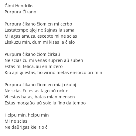
Ĝimi Hendriks
Purpura Ĉikano
Purpura ĉikano ĉiom en mi cerbo
Lastatempe aĵoj ne ŝajnas la sama
Mi agas amuza, escepte mi ne scias
Ekskuzu min, dum mi kisas la ĉielo
Purpura ĉikano ĉiom ĉirkaŭ
Ne scias ĉu mi venas supren aŭ suben
Estas mi feliĉa, aŭ en mizero
Kio ajn ĝi estas, tio virino metas ensorĉo pri min
Purpura ĉikano ĉiom en miaj okuloj
Ne scias ĉu estas tago aŭ nokto
Vi estas batas, batas mian menson
Estas morgaŭo, aŭ sole la fino da tempo
Helpu min, helpu min
Mi ne scias
Ne daŭrigas kiel tio ĉi