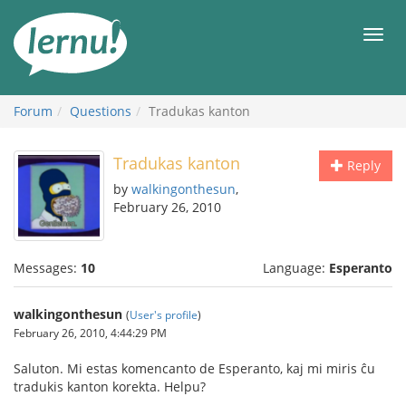
Skip
to
Men
the
content
Forum
Questions
Tradukas kanton
Tradukas kanton
Reply
by
walkingonthesun
,
February 26, 2010
Messages:
10
Language:
Esperanto
walkingonthesun
(
User's profile
)
February 26, 2010, 4:44:29 PM
Saluton. Mi estas komencanto de Esperanto, kaj mi miris ĉu
tradukis kanton korekta. Helpu?