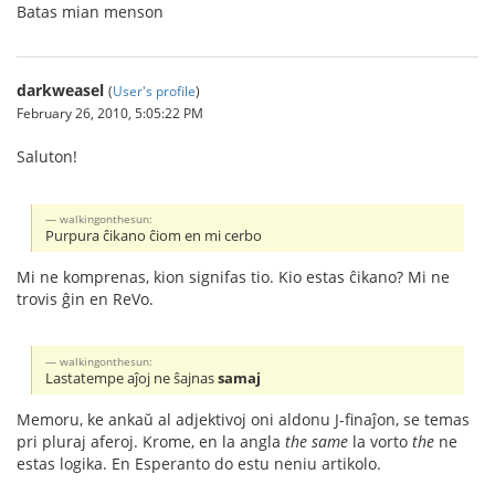
Batas mian menson
darkweasel
(
User's profile
)
February 26, 2010, 5:05:22 PM
Saluton!
walkingonthesun:
Purpura ĉikano ĉiom en mi cerbo
Mi ne komprenas, kion signifas tio. Kio estas ĉikano? Mi ne
trovis ĝin en ReVo.
walkingonthesun:
Lastatempe aĵoj ne ŝajnas
samaj
Memoru, ke ankaŭ al adjektivoj oni aldonu J-finaĵon, se temas
pri pluraj aferoj. Krome, en la angla
the same
la vorto
the
ne
estas logika. En Esperanto do estu neniu artikolo.