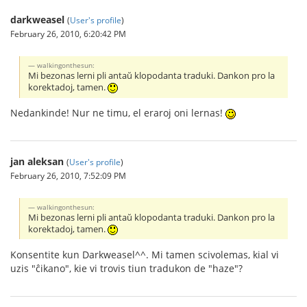
darkweasel
(
User's profile
)
February 26, 2010, 6:20:42 PM
walkingonthesun:
Mi bezonas lerni pli antaŭ klopodanta traduki. Dankon pro la
korektadoj, tamen.
Nedankinde! Nur ne timu, el eraroj oni lernas!
jan aleksan
(
User's profile
)
February 26, 2010, 7:52:09 PM
walkingonthesun:
Mi bezonas lerni pli antaŭ klopodanta traduki. Dankon pro la
korektadoj, tamen.
Konsentite kun Darkweasel^^. Mi tamen scivolemas, kial vi
uzis "ĉikano", kie vi trovis tiun tradukon de "haze"?