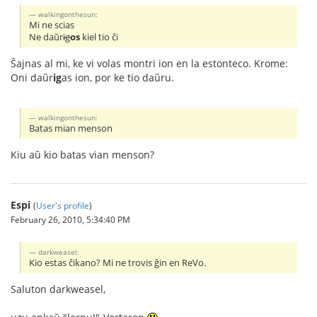
walkingonthesun:
Mi ne scias
Ne daŭr
ig
os
kiel tio ĉi
Ŝajnas al mi, ke vi volas montri ion en la estonteco. Krome:
Oni daŭr
ig
as ion, por ke tio daŭru.
walkingonthesun:
Batas mian menson
Kiu aŭ kio batas vian menson?
Espi
(
User's profile
)
February 26, 2010, 5:34:40 PM
darkweasel:
Kio estas ĉikano? Mi ne trovis ĝin en ReVo.
Saluton darkweasel,