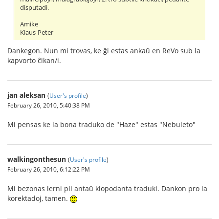
disputadi.
Amike
Klaus-Peter
Dankegon. Nun mi trovas, ke ĝi estas ankaŭ en ReVo sub la
kapvorto ĉikan/i.
jan aleksan
(
User's profile
)
February 26, 2010, 5:40:38 PM
Mi pensas ke la bona traduko de "Haze" estas "Nebuleto"
walkingonthesun
(
User's profile
)
February 26, 2010, 6:12:22 PM
Mi bezonas lerni pli antaŭ klopodanta traduki. Dankon pro la
korektadoj, tamen.