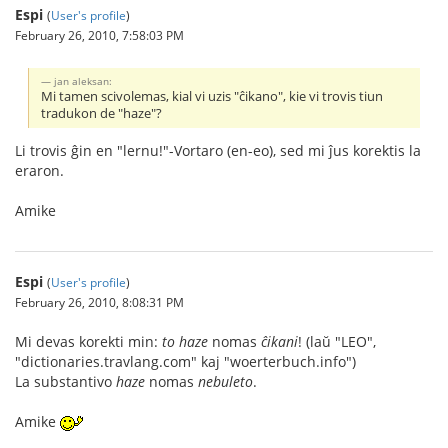
Espi
(
User's profile
)
February 26, 2010, 7:58:03 PM
jan aleksan:
Mi tamen scivolemas, kial vi uzis "ĉikano", kie vi trovis tiun
tradukon de "haze"?
Li trovis ĝin en "lernu!"-Vortaro (en-eo), sed mi ĵus korektis la
eraron.
Amike
Espi
(
User's profile
)
February 26, 2010, 8:08:31 PM
Mi devas korekti min:
to haze
nomas
ĉikani
! (laŭ "LEO",
"dictionaries.travlang.com" kaj "woerterbuch.info")
La substantivo
haze
nomas
nebuleto
.
Amike