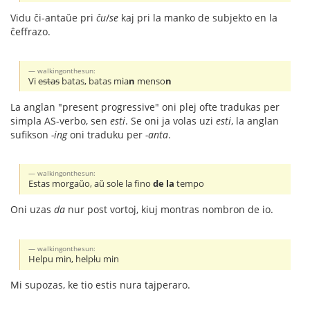
Vidu ĉi-antaŭe pri
ĉu
/
se
kaj pri la manko de subjekto en la
ĉeffrazo.
walkingonthesun:
Vi
estas
batas, batas mia
n
menso
n
La anglan "present progressive" oni plej ofte tradukas per
simpla AS-verbo, sen
esti
. Se oni ja volas uzi
esti
, la anglan
sufikson
-ing
oni traduku per
-anta
.
walkingonthesun:
Estas morgaŭo, aŭ sole la fino
de la
tempo
Oni uzas
da
nur post vortoj, kiuj montras nombron de io.
walkingonthesun:
Helpu min, help
l
u min
Mi supozas, ke tio estis nura tajperaro.