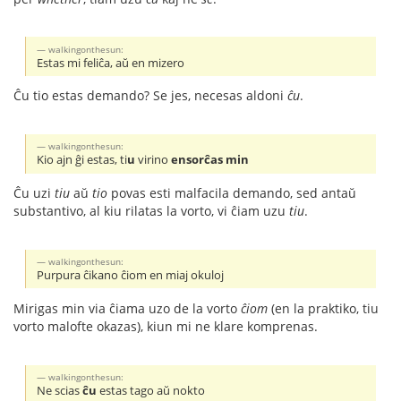
walkingonthesun:
Estas mi feliĉa, aŭ en mizero
Ĉu tio estas demando? Se jes, necesas aldoni
ĉu
.
walkingonthesun:
Kio ajn ĝi estas, ti
u
virino
ensorĉas min
Ĉu uzi
tiu
aŭ
tio
povas esti malfacila demando, sed antaŭ
substantivo, al kiu rilatas la vorto, vi ĉiam uzu
tiu
.
walkingonthesun:
Purpura ĉikano ĉiom en miaj okuloj
Mirigas min via ĉiama uzo de la vorto
ĉiom
(en la praktiko, tiu
vorto malofte okazas), kiun mi ne klare komprenas.
walkingonthesun:
Ne scias
ĉu
estas tago aŭ nokto