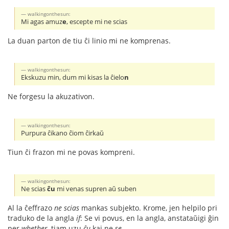
walkingonthesun:
Mi agas amuz
e
, escepte mi ne scias
La duan parton de tiu ĉi linio mi ne komprenas.
walkingonthesun:
Ekskuzu min, dum mi kisas la ĉielo
n
Ne forgesu la akuzativon.
walkingonthesun:
Purpura ĉikano ĉiom ĉirkaŭ
Tiun ĉi frazon mi ne povas kompreni.
walkingonthesun:
Ne scias
ĉu
mi venas supren aŭ suben
Al la ĉeffrazo
ne scias
mankas subjekto. Krome, jen helpilo pri
traduko de la angla
if
: Se vi povus, en la angla, anstataŭigi ĝin
per
whether
, tiam uzu
ĉu
kaj ne
se
.