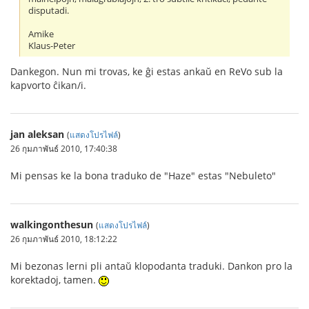
disputadi.
Amike
Klaus-Peter
Dankegon. Nun mi trovas, ke ĝi estas ankaŭ en ReVo sub la
kapvorto ĉikan/i.
jan aleksan
(
แสดงโปรไฟล์
)
26 กุมภาพันธ์ 2010, 17:40:38
Mi pensas ke la bona traduko de "Haze" estas "Nebuleto"
walkingonthesun
(
แสดงโปรไฟล์
)
26 กุมภาพันธ์ 2010, 18:12:22
Mi bezonas lerni pli antaŭ klopodanta traduki. Dankon pro la
korektadoj, tamen.