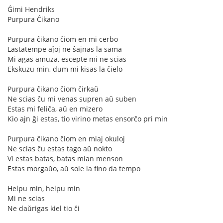
Ĝimi Hendriks
Purpura Ĉikano
Purpura ĉikano ĉiom en mi cerbo
Lastatempe aĵoj ne ŝajnas la sama
Mi agas amuza, escepte mi ne scias
Ekskuzu min, dum mi kisas la ĉielo
Purpura ĉikano ĉiom ĉirkaŭ
Ne scias ĉu mi venas supren aŭ suben
Estas mi feliĉa, aŭ en mizero
Kio ajn ĝi estas, tio virino metas ensorĉo pri min
Purpura ĉikano ĉiom en miaj okuloj
Ne scias ĉu estas tago aŭ nokto
Vi estas batas, batas mian menson
Estas morgaŭo, aŭ sole la fino da tempo
Helpu min, helpu min
Mi ne scias
Ne daŭrigas kiel tio ĉi