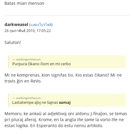
Batas mian menson
darkweasel
(
แสดงโปรไฟล์
)
26 กุมภาพันธ์ 2010, 17:05:22
Saluton!
walkingonthesun:
Purpura ĉikano ĉiom en mi cerbo
Mi ne komprenas, kion signifas tio. Kio estas ĉikano? Mi ne
trovis ĝin en ReVo.
walkingonthesun:
Lastatempe aĵoj ne ŝajnas
samaj
Memoru, ke ankaŭ al adjektivoj oni aldonu J-finaĵon, se temas
pri pluraj aferoj. Krome, en la angla
the same
la vorto
the
ne
estas logika. En Esperanto do estu neniu artikolo.