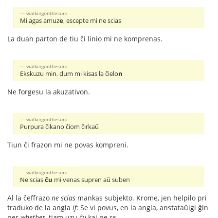
walkingonthesun:
Mi agas amuz
e
, escepte mi ne scias
La duan parton de tiu ĉi linio mi ne komprenas.
walkingonthesun:
Ekskuzu min, dum mi kisas la ĉielo
n
Ne forgesu la akuzativon.
walkingonthesun:
Purpura ĉikano ĉiom ĉirkaŭ
Tiun ĉi frazon mi ne povas kompreni.
walkingonthesun:
Ne scias
ĉu
mi venas supren aŭ suben
Al la ĉeffrazo
ne scias
mankas subjekto. Krome, jen helpilo pri
traduko de la angla
if
: Se vi povus, en la angla, anstataŭigi ĝin
per
whether
, tiam uzu
ĉu
kaj ne
se
.