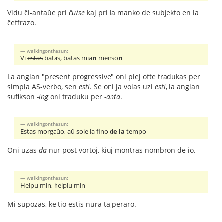
Vidu ĉi-antaŭe pri
ĉu
/
se
kaj pri la manko de subjekto en la
ĉeffrazo.
walkingonthesun:
Vi
estas
batas, batas mia
n
menso
n
La anglan "present progressive" oni plej ofte tradukas per
simpla AS-verbo, sen
esti
. Se oni ja volas uzi
esti
, la anglan
sufikson
-ing
oni traduku per
-anta
.
walkingonthesun:
Estas morgaŭo, aŭ sole la fino
de la
tempo
Oni uzas
da
nur post vortoj, kiuj montras nombron de io.
walkingonthesun:
Helpu min, help
l
u min
Mi supozas, ke tio estis nura tajperaro.