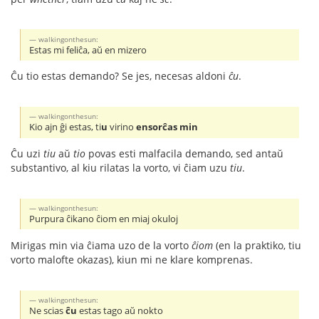
walkingonthesun:
Estas mi feliĉa, aŭ en mizero
Ĉu tio estas demando? Se jes, necesas aldoni
ĉu
.
walkingonthesun:
Kio ajn ĝi estas, ti
u
virino
ensorĉas min
Ĉu uzi
tiu
aŭ
tio
povas esti malfacila demando, sed antaŭ
substantivo, al kiu rilatas la vorto, vi ĉiam uzu
tiu
.
walkingonthesun:
Purpura ĉikano ĉiom en miaj okuloj
Mirigas min via ĉiama uzo de la vorto
ĉiom
(en la praktiko, tiu
vorto malofte okazas), kiun mi ne klare komprenas.
walkingonthesun:
Ne scias
ĉu
estas tago aŭ nokto