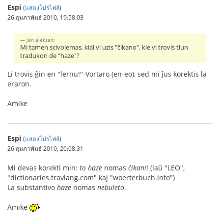
Espi
(
แสดงโปรไฟล์
)
26 กุมภาพันธ์ 2010, 19:58:03
jan aleksan:
Mi tamen scivolemas, kial vi uzis "ĉikano", kie vi trovis tiun
tradukon de "haze"?
Li trovis ĝin en "lernu!"-Vortaro (en-eo), sed mi ĵus korektis la
eraron.
Amike
Espi
(
แสดงโปรไฟล์
)
26 กุมภาพันธ์ 2010, 20:08:31
Mi devas korekti min:
to haze
nomas
ĉikani
! (laŭ "LEO",
"dictionaries.travlang.com" kaj "woerterbuch.info")
La substantivo
haze
nomas
nebuleto
.
Amike