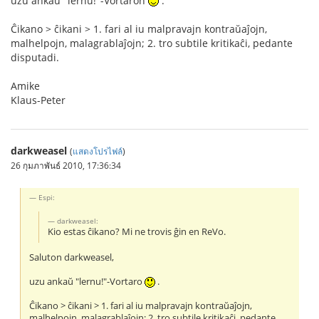
uzu ankaŭ "lernu!"-Vortaron
.
Ĉikano > ĉikani > 1. fari al iu malpravajn kontraŭaĵojn,
malhelpojn, malagrablaĵojn; 2. tro subtile kritikaĉi, pedante
disputadi.
Amike
Klaus-Peter
darkweasel
(
แสดงโปรไฟล์
)
26 กุมภาพันธ์ 2010, 17:36:34
Espi:
darkweasel:
Kio estas ĉikano? Mi ne trovis ĝin en ReVo.
Saluton darkweasel,
uzu ankaŭ "lernu!"-Vortaro
.
Ĉikano > ĉikani > 1. fari al iu malpravajn kontraŭaĵojn,
malhelpojn, malagrablaĵojn; 2. tro subtile kritikaĉi, pedante