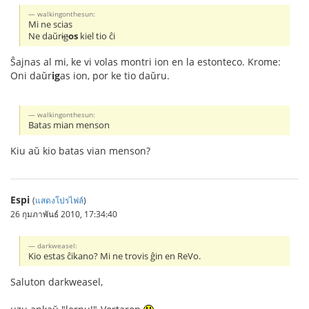
walkingonthesun:
Mi ne scias
Ne daŭr
ig
os
kiel tio ĉi
Ŝajnas al mi, ke vi volas montri ion en la estonteco. Krome:
Oni daŭr
ig
as ion, por ke tio daŭru.
walkingonthesun:
Batas mian menson
Kiu aŭ kio batas vian menson?
Espi
(
แสดงโปรไฟล์
)
26 กุมภาพันธ์ 2010, 17:34:40
darkweasel:
Kio estas ĉikano? Mi ne trovis ĝin en ReVo.
Saluton darkweasel,