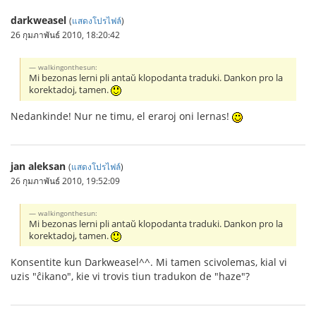
darkweasel
(
แสดงโปรไฟล์
)
26 กุมภาพันธ์ 2010, 18:20:42
walkingonthesun:
Mi bezonas lerni pli antaŭ klopodanta traduki. Dankon pro la
korektadoj, tamen.
Nedankinde! Nur ne timu, el eraroj oni lernas!
jan aleksan
(
แสดงโปรไฟล์
)
26 กุมภาพันธ์ 2010, 19:52:09
walkingonthesun:
Mi bezonas lerni pli antaŭ klopodanta traduki. Dankon pro la
korektadoj, tamen.
Konsentite kun Darkweasel^^. Mi tamen scivolemas, kial vi
uzis "ĉikano", kie vi trovis tiun tradukon de "haze"?