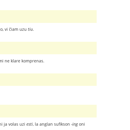
to, vi ĉiam uzu
tiu
.
n mi ne klare komprenas.
ni ja volas uzi
esti
, la anglan sufikson
-ing
oni