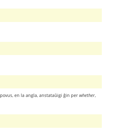
i povus, en la angla, anstataŭigi ĝin per
whether
,