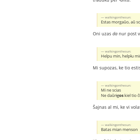
walkingonthesun:
Estas morgaŭo, aŭ so
Oni uzas
da
nur post v
walkingonthesun:
Helpu min, help
l
u mi
Mi supozas, ke tio esti
walkingonthesun:
Mi ne scias
Ne daŭr
ig
os
kiel tio ĉ
Ŝajnas al mi, ke vi vo
walkingonthesun:
Batas mian menson