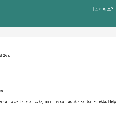
에스페란토?
2월 26일
29
ncanto de Esperanto, kaj mi miris ĉu tradukis kanton korekta. Hel