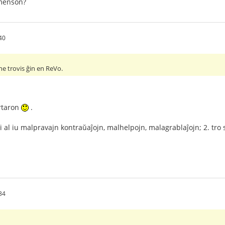
 menson?
40
ne trovis ĝin en ReVo.
rtaron
.
ri al iu malpravajn kontraŭaĵojn, malhelpojn, malagrablaĵojn; 2. tro 
34