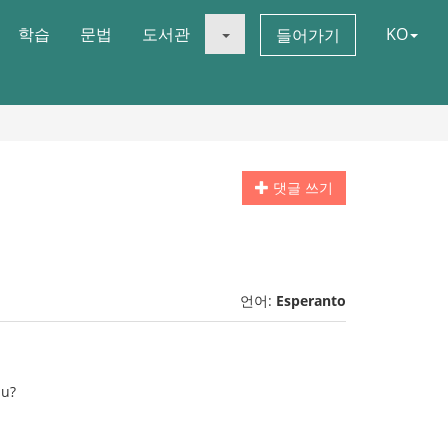
학습
문법
도서관
KO
들어가기
댓글 쓰기
언어:
Esperanto
pu?