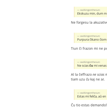
walkingonthesun:
Ekskuzu min, dum mi k
Ne forgesu la akuzativ
walkingonthesun:
Purpura ĉikano ĉiom 
Tiun ĉi frazon mi ne 
walkingonthesun:
Ne scias
ĉu
mi venas
Al la ĉeffrazo
ne scias
m
tiam uzu
ĉu
kaj ne
se
.
walkingonthesun:
Estas mi feliĉa, aŭ e
Ĉu tio estas demando?