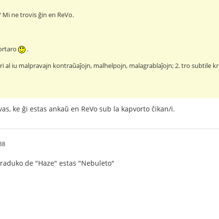
? Mi ne trovis ĝin en ReVo.
ortaro
.
ari al iu malpravajn kontraŭaĵojn, malhelpojn, malagrablaĵojn; 2. tro subtile kr
s, ke ĝi estas ankaŭ en ReVo sub la kapvorto ĉikan/i.
38
traduko de "Haze" estas "Nebuleto"