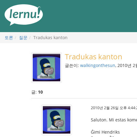
본
문
으
로
토론
질문
Tradukas kanton
Tradukas kanton
글쓴이:
walkingonthesun
, 2010년 
글:
10
2010년 2월 26일 오후 4:44:
Saluton. Mi estas kome
Ĝimi Hendriks