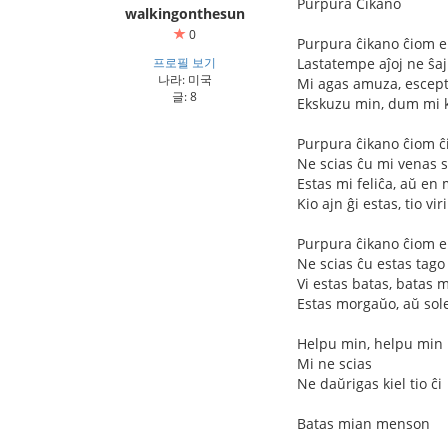
Purpura Ĉikano
walkingonthesun
0
Purpura ĉikano ĉiom e
프로필 보기
Lastatempe aĵoj ne ŝa
나라: 미국
Mi agas amuza, escept
글: 8
Ekskuzu min, dum mi ki
Purpura ĉikano ĉiom ĉ
Ne scias ĉu mi venas
Estas mi feliĉa, aŭ en
Kio ajn ĝi estas, tio v
Purpura ĉikano ĉiom e
Ne scias ĉu estas tago
Vi estas batas, batas
Estas morgaŭo, aŭ sole
Helpu min, helpu min
Mi ne scias
Ne daŭrigas kiel tio ĉi
Batas mian menson