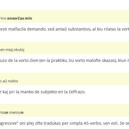
rino
ensorĉas min
esti malfacila demando, sed antaŭ substantivo, al kiu rilatas la vor
en miaj okuloj
 uzo de la vorto
ĉiom
(en la praktiko, tiu vorto malofte okazas), kiu
o aŭ nokto
e
kaj pri la manko de subjekto en la ĉeffrazo.
 mia
n
menso
n
gressive" oni plej ofte tradukas per simpla AS-verbo, sen
esti
. Se o