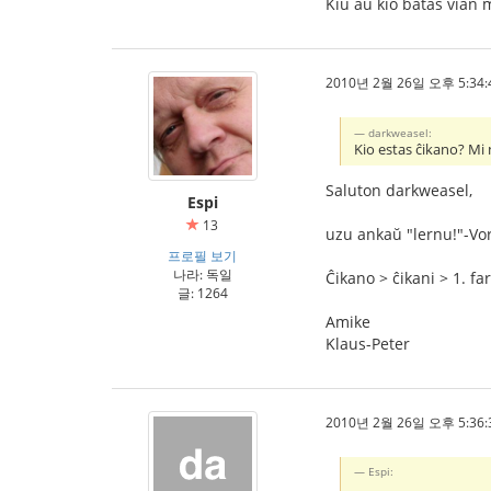
Kiu aŭ kio batas vian
2010년 2월 26일 오후 5:34:
darkweasel:
Kio estas ĉikano? Mi 
Saluton darkweasel,
Espi
13
uzu ankaŭ "lernu!"-Vo
프로필 보기
나라: 독일
Ĉikano > ĉikani > 1. fa
글: 1264
Amike
Klaus-Peter
2010년 2월 26일 오후 5:36:
Espi: