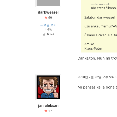
darkweasel:
Kio estas ĉikano
darkweasel
Saluton darkweasel,
69
프로필 보기
uzu ankaŭ "lernu!"-V
나라:
글: 6374
Ĉikano > ĉikani > 1. f
Amike
Klaus-Peter
Dankegon. Nun mi trova
2010년 2월 26일 오후 5:40:
Mi pensas ke la bona 
jan aleksan
17