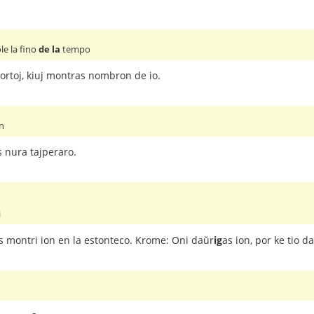
le la fino
de la
tempo
ortoj, kiuj montras nombron de io.
n
s nura tajperaro.
i
las montri ion en la estonteco. Krome: Oni daŭr
ig
as ion, por ke tio d