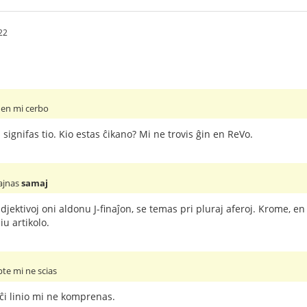
22
 en mi cerbo
signifas tio. Kio estas ĉikano? Mi ne trovis ĝin en ReVo.
ajnas
samaj
jektivoj oni aldonu J-finaĵon, se temas pri pluraj aferoj. Krome, en
u artikolo.
pte mi ne scias
ĉi linio mi ne komprenas.