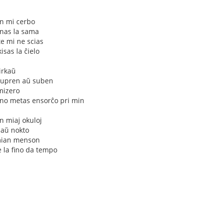
n mi cerbo
jnas la sama
e mi ne scias
sas la ĉielo
irkaŭ
 supren aŭ suben
 mizero
irino metas ensorĉo pri min
n miaj okuloj
 aŭ nokto
 mian menson
 la fino da tempo