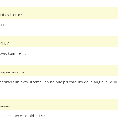
isas la ĉielo
n
on.
ĉirkaŭ
povas kompreni.
 supren aŭ suben
ankas subjekto. Krome, jen helpilo pri traduko de la angla
if
: Se v
n mizero
 Se jes, necesas aldoni
ĉu
.