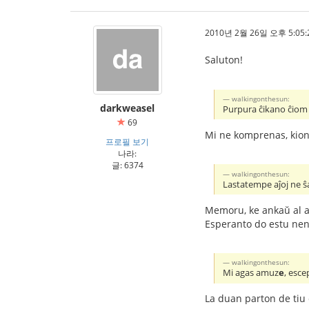
2010년 2월 26일 오후 5:05:
Saluton!
walkingonthesun:
darkweasel
Purpura ĉikano ĉiom
69
Mi ne komprenas, kion 
프로필 보기
나라:
글: 6374
walkingonthesun:
Lastatempe aĵoj ne ŝ
Memoru, ke ankaŭ al ad
Esperanto do estu neni
walkingonthesun:
Mi agas amuz
e
, esce
La duan parton de tiu 