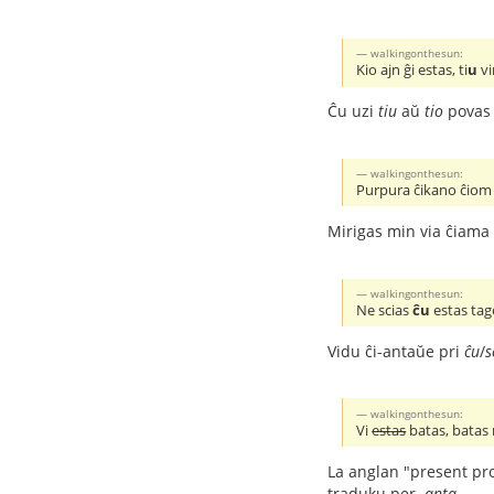
walkingonthesun:
Kio ajn ĝi estas, ti
u
vi
Ĉu uzi
tiu
aŭ
tio
povas 
walkingonthesun:
Purpura ĉikano ĉiom 
Mirigas min via ĉiama
walkingonthesun:
Ne scias
ĉu
estas tag
Vidu ĉi-antaŭe pri
ĉu
/
s
walkingonthesun:
Vi
estas
batas, batas
La anglan "present pro
traduku per
-anta
.