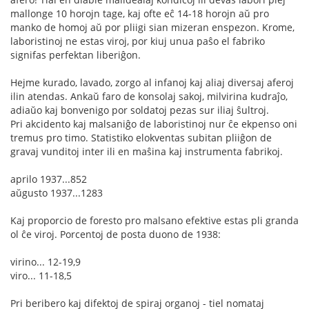
mallonge 10 horojn tage, kaj ofte eĉ 14-18 horojn aŭ pro
manko de homoj aŭ por pliigi sian mizeran enspezon. Krome,
laboristinoj ne estas viroj, por kiuj unua paŝo el fabriko
signifas perfektan liberiĝon.
Hejme kurado, lavado, zorgo al infanoj kaj aliaj diversaj aferoj
ilin atendas. Ankaŭ faro de konsolaj sakoj, milvirina kudraĵo,
adiaŭo kaj bonvenigo por soldatoj pezas sur iliaj ŝultroj.
Pri akcidento kaj malsaniĝo de laboristinoj nur ĉe ekpenso oni
tremus pro timo. Statistiko elokventas subitan pliiĝon de
gravaj vunditoj inter ili en maŝina kaj instrumenta fabrikoj.
aprilo 1937...852
aŭgusto 1937...1283
Kaj proporcio de foresto pro malsano efektive estas pli granda
ol ĉe viroj. Porcentoj de posta duono de 1938:
virino... 12-19,9
viro... 11-18,5
Pri beribero kaj difektoj de spiraj organoj - tiel nomataj