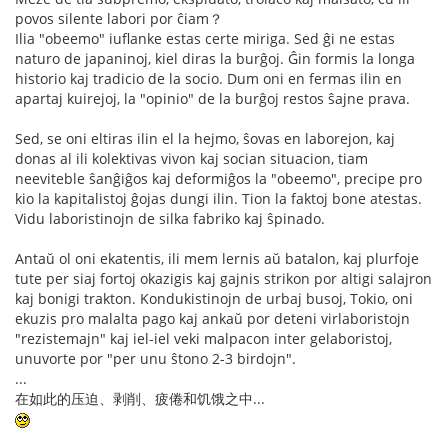
povos silente labori por ĉiam？
Ilia "obeemo" iuflanke estas certe miriga. Sed ĝi ne estas
naturo de japaninoj, kiel diras la burĝoj. Ĝin formis la longa
historio kaj tradicio de la socio. Dum oni en fermas ilin en
apartaj kuirejoj, la "opinio" de la burĝoj restos ŝajne prava.
Sed, se oni eltiras ilin el la hejmo, ŝovas en laborejon, kaj
donas al ili kolektivas vivon kaj socian situacion, tiam
neeviteble ŝanĝiĝos kaj deformiĝos la "obeemo", precipe pro
kio la kapitalistoj ĝojas dungi ilin. Tion la faktoj bone atestas.
Vidu laboristinojn de silka fabriko kaj ŝpinado.
Antaŭ ol oni ekatentis, ili mem lernis aŭ batalon, kaj plurfoje
tute per siaj fortoj okazigis kaj gajnis strikon por altigi salajron
kaj bonigi trakton. Kondukistinojn de urbaj busoj, Tokio, oni
ekuzis pro malalta pago kaj ankaŭ por deteni virlaboristojn
"rezistemajn" kaj iel-iel veki malpacon inter gelaboristoj,
unuvorte por "per unu ŝtono 2-3 birdojn".
...
在如此的压迫、剥削、疲倦和饥饿之中...