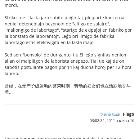
mordi.
Strikoj, de l' lasta jaro subite pliiĝintaj, plejparte koncernas
neniel deteneblajn bezonojn de "altigo de salajro",
"mallongigo de labortago", "starigo de ekipaĵoj en fabriko por
la bonstato de laborantoj". Leĝo pri limigo de fabrika
labortago estis efektivigita en la lasta majo.
Sed sen "bonvolo" de dungantoj tiu ĉi leĝo signifas nenion
alian ol malpliigon de laborista enspezo. Tial tie kaj tie oni
sabotis postulante pagon por 14 kaj duona horoj per 12-hora
laboro.
...
曾经，在无产阶级运动的繁荣时期，劳动的妇女们也在活跃地奋斗
着...
Flago
(
הצגת פרופיל
)
16 בדצמבר 2011, 03:02:24
...
Lastan tempon aperis nova formo de batalo, t.e. intence