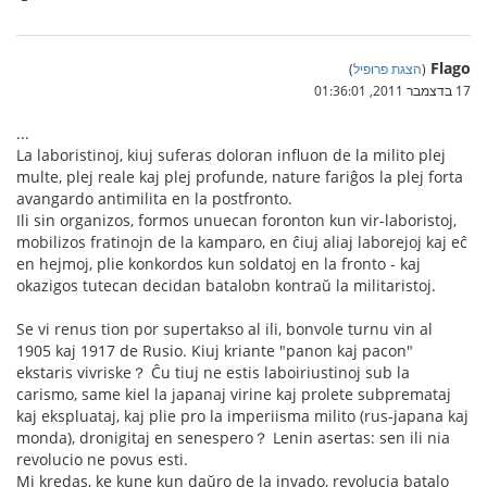
Flago
(
הצגת פרופיל
)
17 בדצמבר 2011, 01:36:01
...
La laboristinoj, kiuj suferas doloran influon de la milito plej
multe, plej reale kaj plej profunde, nature fariĝos la plej forta
avangardo antimilita en la postfronto.
Ili sin organizos, formos unuecan foronton kun vir-laboristoj,
mobilizos fratinojn de la kamparo, en ĉiuj aliaj laborejoj kaj eĉ
en hejmoj, plie konkordos kun soldatoj en la fronto - kaj
okazigos tutecan decidan batalobn kontraŭ la militaristoj.
Se vi renus tion por supertakso al ili, bonvole turnu vin al
1905 kaj 1917 de Rusio. Kiuj kriante "panon kaj pacon"
ekstaris vivriske？ Ĉu tiuj ne estis laboiriustinoj sub la
carismo, same kiel la japanaj virine kaj prolete subpremataj
kaj ekspluataj, kaj plie pro la imperiisma milito (rus-japana kaj
monda), dronigitaj en senespero？ Lenin asertas: sen ili nia
revolucio ne povus esti.
Mi kredas, ke kune kun daŭro de la invado, revolucia batalo