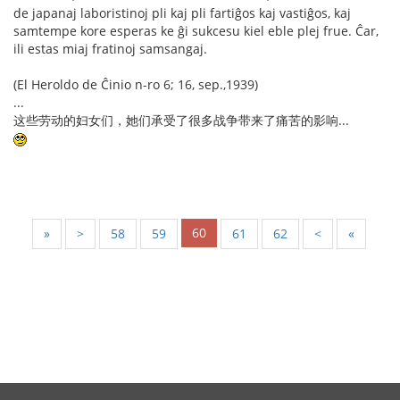
de japanaj laboristinoj pli kaj pli fartiĝos kaj vastiĝos, kaj
samtempe kore esperas ke ĝi sukcesu kiel eble plej frue. Ĉar,
ili estas miaj fratinoj samsangaj.
(El Heroldo de Ĉinio n-ro 6; 16, sep.,1939)
...
这些劳动的妇女们，她们承受了很多战争带来了痛苦的影响...
60
«
<
58
59
61
62
>
»