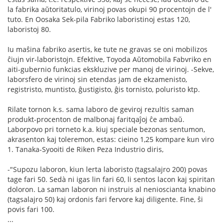
la fabrika aŭtoritatulo, virinoj povas okupi 90 procentojn de l'
tuto. En Oosaka Sek-pila Fabriko laboristinoj estas 120,
laboristoj 80.
Iu maŝina fabriko asertis, ke tute ne gravas se oni mobilizos
ĉiujn vir-laboristojn. Efektive, Toyoda Aŭtomobila Fabvriko en
aiti-gubernio funkcias ekskluzive per manoj de virinoj. -Sekve,
laborsfero de virinoj sin etendas jam de ekzamenisto,
registristo, muntisto, ĝustigisto, ĝis tornisto, poluristo ktp.
Rilate tornon k.s. sama laboro de geviroj rezultis saman
produkt-procenton de malbonaj faritqaĵoj ĉe ambaŭ.
Laborpovo pri torneto k.a. kiuj speciale bezonas sentumon,
akrasenton kaj toleremon, estas: cieino 1,25 kompare kun viro
1. Tanaka-Syooiti de Riken Peza Industrio diris,
-"Supozu laboron, kiun lerta laboristo (tagsalajro 200) povas
tage fari 50. Sedà ni igas lin fari 60, li sentos lacon kaj spiritan
doloron. La saman laboron ni instruis al nenioscianta knabino
(tagsalajro 50) kaj ordonis fari fervore kaj diligente. Fine, ŝi
povis fari 100.
...