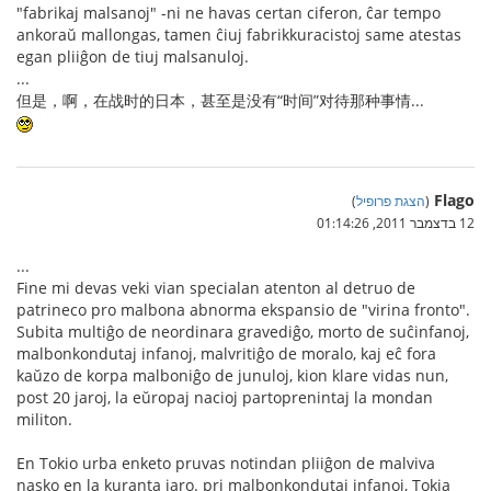
"fabrikaj malsanoj" -ni ne havas certan ciferon, ĉar tempo
ankoraŭ mallongas, tamen ĉiuj fabrikkuracistoj same atestas
egan pliiĝon de tiuj malsanuloj.
...
但是，啊，在战时的日本，甚至是没有“时间”对待那种事情...
Flago
(
הצגת פרופיל
)
12 בדצמבר 2011, 01:14:26
...
Fine mi devas veki vian specialan atenton al detruo de
patrineco pro malbona abnorma ekspansio de "virina fronto".
Subita multiĝo de neordinara gravediĝo, morto de suĉinfanoj,
malbonkondutaj infanoj, malvritiĝo de moralo, kaj eĉ fora
kaŭzo de korpa malboniĝo de junuloj, kion klare vidas nun,
post 20 jaroj, la eŭropaj nacioj partoprenintaj la mondan
militon.
En Tokio urba enketo pruvas notindan pliiĝon de malviva
nasko en la kuranta jaro. pri malbonkondutaj infanoj, Tokia