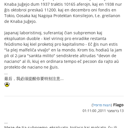
Knaba Juĝejo dum 1937 traktis 10165 aferojn, kaj en 1938 nur
ĝis oktobroi preskaŭ 11200. kaj en decembro oni fondis en
Tokio, Oosaka kaj Nagoya Protektan Konsilejon, t.e. greilanon
de Knaba Juĝejo.
Japanaj laboristinoj, suferantaj ĉian subpremon kaj
ekspluaton duoble - kiel virinoj pro enradike restanta
feŭdismo kaj kiel proketoj pro kapitalismo - Eĉ ĝis nun estis
"la plej malfeliĉa vivaĵo" en la mondo. Krom tio, hodiaŭ la jam
pli ol 2-jara "sankta milito" sendiskrete altrudas "devon de
naciano" al ili, kiuj en ordinara tempo eĉ pecoon da rajto aŭ
protekto de naciano ne ĝuis.
...
最后，我必须提醒你要特别注意...
Flago
(
הצגת פרופיל
)
13 בדצמבר 2011, 01:11:00
...
Meze de tia subpremo, ekspluato, trolaco kaj malsato, ĉu ili