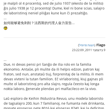
je malpli ol 4 procentoj, sed de julio 1937 (ekesto de la milito)
ĝis julio 1938 je 12 procentoj! Dume, kiel ni bone scias, salajro
de laboristinoj neniel pliiĝas kune kun ĉi prezaltiĝo.
...
如何能够避免剥削？法西斯的代理人奋力宣告...
Flago
(
הצגת פרופיל
)
9 בדצמבר 2011, 23:22:09
...
Due, ni devas pensi pri ŝanĝo de ilia rolo en la familia
ekonomio. Antaŭe, pli mulite da ili helpis edzon, patron kaj
fraton, sed nun, anstataŭ tiuj, forprenitaj de la milito, ili mem
devas vivteni la tutan familion. Eĉ virlaboristoj, kiuj gajnas pli
multe ol laboristinoj pro alta slajro, regula ĉeesto kaj longa
nokta laboro, ĝenerale plendas pri malfacileco en la vivo.
Laŭ esploro de Keihin INdustria Revuo, unu modela laboristo
de tagsalajro 200, kun 7 familianoj, ne fumanta nek drinkanta,
monate enspezas nete 8016 kaj elspezas 8740, kaj la deficiton