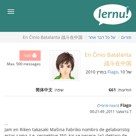
תוכן
עניינים
תפריט
פורום
על כל דבר אחר
En Ĉinio Batalanta 战斗在中国
En Ĉinio Batalanta
סגור
战斗在中国
Max. 500 messages.
של
, 10 במרץ 2010
Flago
הודעות:
661
שפה:
简体中文
Flago
(
הצגת פרופיל
)
7 בדצמבר 2011, 00:21:49
...
Jam en Riken takasaki Maŝina Fabriko nombro de gelaboristoj
estas sama, t.e. respektive 350, kaj se necese, laŭ deklaro de