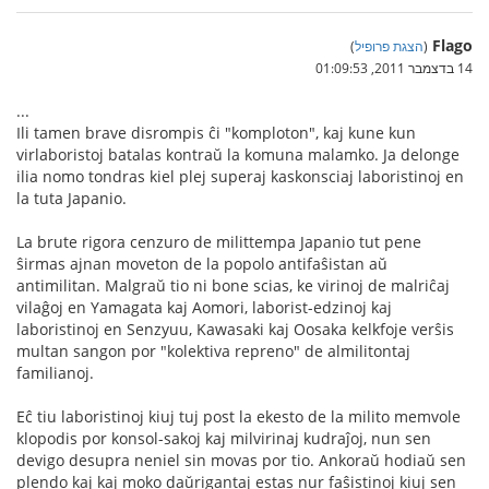
Flago
(
הצגת פרופיל
)
14 בדצמבר 2011, 01:09:53
...
Ili tamen brave disrompis ĉi "komploton", kaj kune kun
virlaboristoj batalas kontraŭ la komuna malamko. Ja delonge
ilia nomo tondras kiel plej superaj kaskonsciaj laboristinoj en
la tuta Japanio.
La brute rigora cenzuro de milittempa Japanio tut pene
ŝirmas ajnan moveton de la popolo antifaŝistan aŭ
antimilitan. Malgraŭ tio ni bone scias, ke virinoj de malriĉaj
vilaĝoj en Yamagata kaj Aomori, laborist-edzinoj kaj
laboristinoj en Senzyuu, Kawasaki kaj Oosaka kelkfoje verŝis
multan sangon por "kolektiva repreno" de almilitontaj
familianoj.
Eĉ tiu laboristinoj kiuj tuj post la ekesto de la milito memvole
klopodis por konsol-sakoj kaj milvirinaj kudraĵoj, nun sen
devigo desupra neniel sin movas por tio. Ankoraŭ hodiaŭ sen
plendo kaj kaj moko daŭrigantaj estas nur faŝistinoj kiuj sen