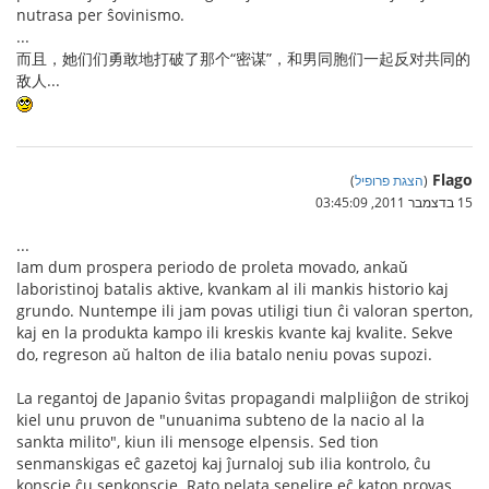
nutrasa per ŝovinismo.
...
而且，她们们勇敢地打破了那个“密谋”，和男同胞们一起反对共同的
敌人...
Flago
(
הצגת פרופיל
)
15 בדצמבר 2011, 03:45:09
...
Iam dum prospera periodo de proleta movado, ankaŭ
laboristinoj batalis aktive, kvankam al ili mankis historio kaj
grundo. Nuntempe ili jam povas utiligi tiun ĉi valoran sperton,
kaj en la produkta kampo ili kreskis kvante kaj kvalite. Sekve
do, regreson aŭ halton de ilia batalo neniu povas supozi.
La regantoj de Japanio ŝvitas propagandi malpliiĝon de strikoj
kiel unu pruvon de "unuanima subteno de la nacio al la
sankta milito", kiun ili mensoge elpensis. Sed tion
senmanskigas eĉ gazetoj kaj ĵurnaloj sub ilia kontrolo, ĉu
konscie ĉu senkonscie. Rato pelata senelire eĉ katon provas