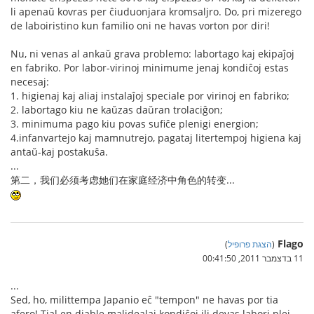
li apenaŭ kovras per ĉiuduonjara kromsaljro. Do, pri mizerego
de laboiristino kun familio oni ne havas vorton por diri!
Nu, ni venas al ankaŭ grava problemo: labortago kaj ekipaĵoj
en fabriko. Por labor-virinoj minimume jenaj kondiĉoj estas
necesaj:
1. higienaj kaj aliaj instalaĵoj speciale por virinoj en fabriko;
2. labortago kiu ne kaŭzas daŭran trolaciĝon;
3. minimuma pago kiu povas sufiĉe plenigi energion;
4.infanvartejo kaj mamnutrejo, pagataj litertempoj higiena kaj
antaŭ-kaj postakuŝa.
...
第二，我们必须考虑她们在家庭经济中角色的转变...
Flago
(
הצגת פרופיל
)
11 בדצמבר 2011, 00:41:50
...
Sed, ho, milittempa Japanio eĉ "tempon" ne havas por tia
afero! Tial en diable malidealaj kondiĉoj ili devas labori plej