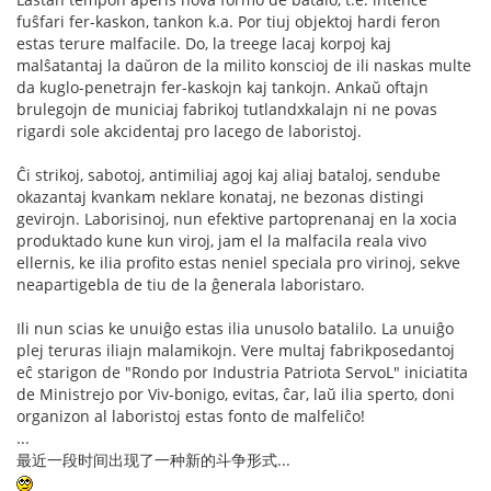
fuŝfari fer-kaskon, tankon k.a. Por tiuj objektoj hardi feron
estas terure malfacile. Do, la treege lacaj korpoj kaj
malŝatantaj la daŭron de la milito konscioj de ili naskas multe
da kuglo-penetrajn fer-kaskojn kaj tankojn. Ankaŭ oftajn
brulegojn de municiaj fabrikoj tutlandxkalajn ni ne povas
rigardi sole akcidentaj pro lacego de laboristoj.
Ĉi strikoj, sabotoj, antimiliaj agoj kaj aliaj bataloj, sendube
okazantaj kvankam neklare konataj, ne bezonas distingi
gevirojn. Laborisinoj, nun efektive partoprenanaj en la xocia
produktado kune kun viroj, jam el la malfacila reala vivo
ellernis, ke ilia profito estas neniel speciala pro virinoj, sekve
neapartigebla de tiu de la ĝenerala laboristaro.
Ili nun scias ke unuiĝo estas ilia unusolo batalilo. La unuiĝo
plej teruras iliajn malamikojn. Vere multaj fabrikposedantoj
eĉ starigon de "Rondo por Industria Patriota ServoL" iniciatita
de Ministrejo por Viv-bonigo, evitas, ĉar, laŭ ilia sperto, doni
organizon al laboristoj estas fonto de malfeliĉo!
...
最近一段时间出现了一种新的斗争形式...