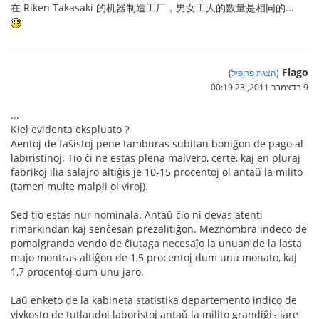
在 Riken Takasaki 的机器制造工厂，男女工人的数量是相同的...
Flago
(
הצגת פרופיל
)
9 בדצמבר 2011, 00:19:23
...
Kiel evidenta ekspluato？
Aentoj de faŝistoj pene tamburas subitan boniĝon de pago al
labiristinoj. Tio ĉi ne estas plena malvero, certe, kaj en pluraj
fabrikoj ilia salajro altiĝis je 10-15 procentoj ol antaŭ la milito
(tamen multe malpli ol viroj).
Sed tio estas nur nominala. Antaŭ ĉio ni devas atenti
rimarkindan kaj senĉesan prezalitiĝon. Meznombra indeco de
pomalgranda vendo de ĉiutaga necesaĵo la unuan de la lasta
majo montras altiĝon de 1,5 procentoj dum unu monato, kaj
1,7 procentoj dum unu jaro.
Laŭ enketo de la kabineta statistika departemento indico de
vivkosto de tutlandoj laboristoj antaŭ la milito grandiĝis jare