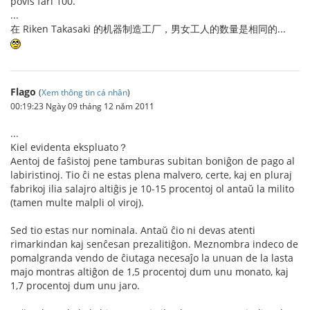
povis fari 100.
...
在 Riken Takasaki 的机器制造工厂，男女工人的数量是相同的...
Flago
(
Xem thông tin cá nhân
)
00:19:23 Ngày 09 tháng 12 năm 2011
...
Kiel evidenta ekspluato？
Aentoj de faŝistoj pene tamburas subitan boniĝon de pago al
labiristinoj. Tio ĉi ne estas plena malvero, certe, kaj en pluraj
fabrikoj ilia salajro altiĝis je 10-15 procentoj ol antaŭ la milito
(tamen multe malpli ol viroj).
Sed tio estas nur nominala. Antaŭ ĉio ni devas atenti
rimarkindan kaj senĉesan prezalitiĝon. Meznombra indeco de
pomalgranda vendo de ĉiutaga necesaĵo la unuan de la lasta
majo montras altiĝon de 1,5 procentoj dum unu monato, kaj
1,7 procentoj dum unu jaro.