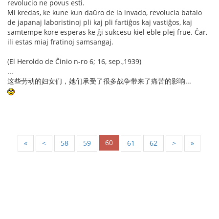
revolucio ne povus esti.
Mi kredas, ke kune kun daŭro de la invado, revolucia batalo
de japanaj laboristinoj pli kaj pli fartiĝos kaj vastiĝos, kaj
samtempe kore esperas ke ĝi sukcesu kiel eble plej frue. Ĉar,
ili estas miaj fratinoj samsangaj.
(El Heroldo de Ĉinio n-ro 6; 16, sep.,1939)
...
这些劳动的妇女们，她们承受了很多战争带来了痛苦的影响...
60
«
<
58
59
61
62
>
»