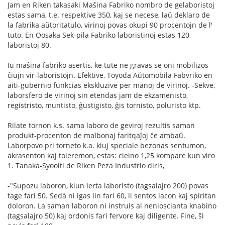
Jam en Riken takasaki Maŝina Fabriko nombro de gelaboristoj
estas sama, t.e. respektive 350, kaj se necese, laŭ deklaro de
la fabrika aŭtoritatulo, virinoj povas okupi 90 procentojn de l'
tuto. En Oosaka Sek-pila Fabriko laboristinoj estas 120,
laboristoj 80.
Iu maŝina fabriko asertis, ke tute ne gravas se oni mobilizos
ĉiujn vir-laboristojn. Efektive, Toyoda Aŭtomobila Fabvriko en
aiti-gubernio funkcias ekskluzive per manoj de virinoj. -Sekve,
laborsfero de virinoj sin etendas jam de ekzamenisto,
registristo, muntisto, ĝustigisto, ĝis tornisto, poluristo ktp.
Rilate tornon k.s. sama laboro de geviroj rezultis saman
produkt-procenton de malbonaj faritqaĵoj ĉe ambaŭ.
Laborpovo pri torneto k.a. kiuj speciale bezonas sentumon,
akrasenton kaj toleremon, estas: cieino 1,25 kompare kun viro
1. Tanaka-Syooiti de Riken Peza Industrio diris,
-"Supozu laboron, kiun lerta laboristo (tagsalajro 200) povas
tage fari 50. Sedà ni igas lin fari 60, li sentos lacon kaj spiritan
doloron. La saman laboron ni instruis al nenioscianta knabino
(tagsalajro 50) kaj ordonis fari fervore kaj diligente. Fine, ŝi