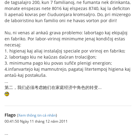
de tagsalajro 200, kun 7 familianoj, ne fumanta nek drinkanta,
monate enspezas nete 8016 kaj elspezas 8740, kaj la deficiton
li apenaŭ kovras per ĉiuduonjara kromsaljro. Do, pri mizerego
de laboiristino kun familio oni ne havas vorton por diri!
Nu, ni venas al ankaŭ grava problemo: labortago kaj ekipaĵoj
en fabriko. Por labor-virinoj minimume jenaj kondiĉoj estas
necesaj:
1. higienaj kaj aliaj instalaĵoj speciale por virinoj en fabriko;
2. labortago kiu ne kaŭzas daŭran trolaciĝon;
3. minimuma pago kiu povas sufiĉe plenigi energion;
4.infanvartejo kaj mamnutrejo, pagataj litertempoj higiena kaj
antaŭ-kaj postakuŝa.
...
第二，我们必须考虑她们在家庭经济中角色的转变...
Flago
(
Xem thông tin cá nhân
)
00:41:50 Ngày 11 tháng 12 năm 2011
...