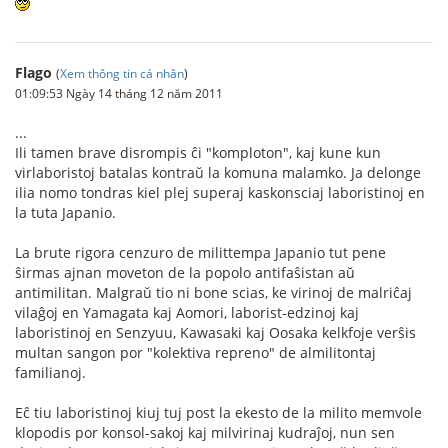
Flago
(
Xem thông tin cá nhân
)
01:09:53 Ngày 14 tháng 12 năm 2011
...
Ili tamen brave disrompis ĉi "komploton", kaj kune kun
virlaboristoj batalas kontraŭ la komuna malamko. Ja delonge
ilia nomo tondras kiel plej superaj kaskonsciaj laboristinoj en
la tuta Japanio.
La brute rigora cenzuro de milittempa Japanio tut pene
ŝirmas ajnan moveton de la popolo antifaŝistan aŭ
antimilitan. Malgraŭ tio ni bone scias, ke virinoj de malriĉaj
vilaĝoj en Yamagata kaj Aomori, laborist-edzinoj kaj
laboristinoj en Senzyuu, Kawasaki kaj Oosaka kelkfoje verŝis
multan sangon por "kolektiva repreno" de almilitontaj
familianoj.
Eĉ tiu laboristinoj kiuj tuj post la ekesto de la milito memvole
klopodis por konsol-sakoj kaj milvirinaj kudraĵoj, nun sen