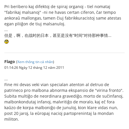
Pri beribero kaj difektoj de spiraj organoj - tiel nomataj
"fabrikaj malsanoj" -ni ne havas certan ciferon, ĉar tempo
ankoraŭ mallongas, tamen ĉiuj fabrikkuracistoj same atestas
egan pliiĝon de tiuj malsanuloj.
...
但是，啊，在战时的日本，甚至是没有“时间”对待那种事情...
Flago
(
Xem thông tin cá nhân
)
01:14:26 Ngày 12 tháng 12 năm 2011
...
Fine mi devas veki vian specialan atenton al detruo de
patrineco pro malbona abnorma ekspansio de "virina fronto".
Subita multiĝo de neordinara gravediĝo, morto de suĉinfanoj,
malbonkondutaj infanoj, malvritiĝo de moralo, kaj eĉ fora
kaŭzo de korpa malboniĝo de junuloj, kion klare vidas nun,
post 20 jaroj, la eŭropaj nacioj partoprenintaj la mondan
militon.