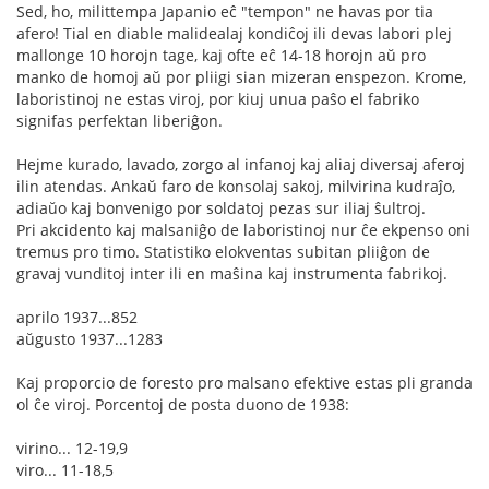
Sed, ho, milittempa Japanio eĉ "tempon" ne havas por tia
afero! Tial en diable malidealaj kondiĉoj ili devas labori plej
mallonge 10 horojn tage, kaj ofte eĉ 14-18 horojn aŭ pro
manko de homoj aŭ por pliigi sian mizeran enspezon. Krome,
laboristinoj ne estas viroj, por kiuj unua paŝo el fabriko
signifas perfektan liberiĝon.
Hejme kurado, lavado, zorgo al infanoj kaj aliaj diversaj aferoj
ilin atendas. Ankaŭ faro de konsolaj sakoj, milvirina kudraĵo,
adiaŭo kaj bonvenigo por soldatoj pezas sur iliaj ŝultroj.
Pri akcidento kaj malsaniĝo de laboristinoj nur ĉe ekpenso oni
tremus pro timo. Statistiko elokventas subitan pliiĝon de
gravaj vunditoj inter ili en maŝina kaj instrumenta fabrikoj.
aprilo 1937...852
aŭgusto 1937...1283
Kaj proporcio de foresto pro malsano efektive estas pli granda
ol ĉe viroj. Porcentoj de posta duono de 1938:
virino... 12-19,9
viro... 11-18,5