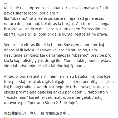
...
Meze de tia subpremo, ekspluato, trolaco kaj malsato, ĉu ili
povos silente labori por ĉiam？
Ilia "obeemo" iuflanke estas certe miriga. Sed ĝi ne estas
naturo de japaninoj, kiel diras la burĝoj. Ĝin formis la longa
historio kaj tradicio de la socio. Dum oni en fermas ilin en
apartaj kuirejoj, la "opinio" de la burĝoj restos ŝajne prava.
Sed, se oni eltiras ilin el la hejmo, ŝovas en laborejon, kaj
donas al ili kolektivas vivon kaj socian situacion, tiam
neeviteble ŝanĝiĝos kaj deformiĝos la "obeemo", precipe pro
kio la kapitalistoj ĝojas dungi ilin. Tion la faktoj bone atestas.
Vidu laboristinojn de silka fabriko kaj ŝpinado.
Antaŭ ol oni ekatentis, ili mem lernis aŭ batalon, kaj plurfoje
tute per siaj fortoj okazigis kaj gajnis strikon por altigi salajron
kaj bonigi trakton. Kondukistinojn de urbaj busoj, Tokio, oni
ekuzis pro malalta pago kaj ankaŭ por deteni virlaboristojn
"rezistemajn" kaj iel-iel veki malpacon inter gelaboristoj,
unuvorte por "per unu ŝtono 2-3 birdojn".
...
在如此的压迫、剥削、疲倦和饥饿之中...