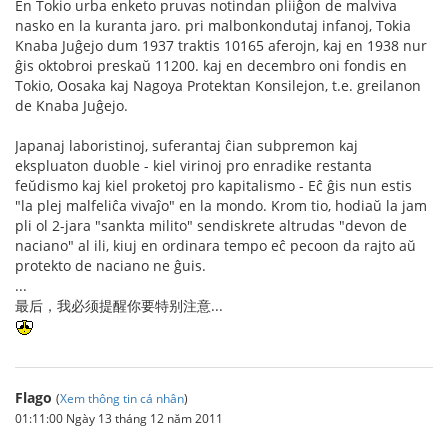
En Tokio urba enketo pruvas notindan pliiĝon de malviva
nasko en la kuranta jaro. pri malbonkondutaj infanoj, Tokia
Knaba Juĝejo dum 1937 traktis 10165 aferojn, kaj en 1938 nur
ĝis oktobroi preskaŭ 11200. kaj en decembro oni fondis en
Tokio, Oosaka kaj Nagoya Protektan Konsilejon, t.e. greilanon
de Knaba Juĝejo.
Japanaj laboristinoj, suferantaj ĉian subpremon kaj
ekspluaton duoble - kiel virinoj pro enradike restanta
feŭdismo kaj kiel proketoj pro kapitalismo - Eĉ ĝis nun estis
"la plej malfeliĉa vivaĵo" en la mondo. Krom tio, hodiaŭ la jam
pli ol 2-jara "sankta milito" sendiskrete altrudas "devon de
naciano" al ili, kiuj en ordinara tempo eĉ pecoon da rajto aŭ
protekto de naciano ne ĝuis.
...
最后，我必须提醒你要特别注意...
Flago
(
Xem thông tin cá nhân
)
01:11:00 Ngày 13 tháng 12 năm 2011