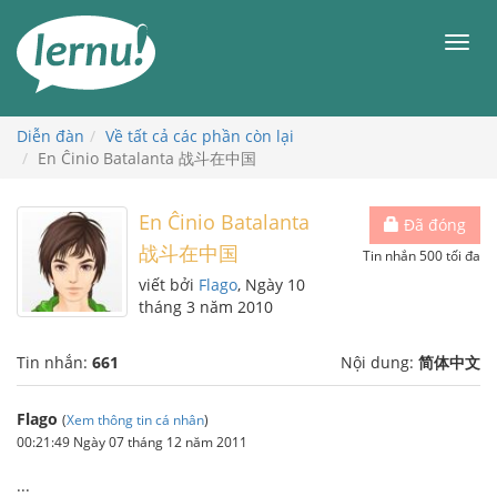
Đi
đến
Men
phần
nội
dung
Diễn đàn
Về tất cả các phần còn lại
En Ĉinio Batalanta 战斗在中国
En Ĉinio Batalanta
Đã đóng
战斗在中国
Tin nhắn 500 tối đa
viết bởi
Flago
, Ngày 10
tháng 3 năm 2010
Tin nhắn:
661
Nội dung:
简体中文
Flago
(
Xem thông tin cá nhân
)
00:21:49 Ngày 07 tháng 12 năm 2011
...