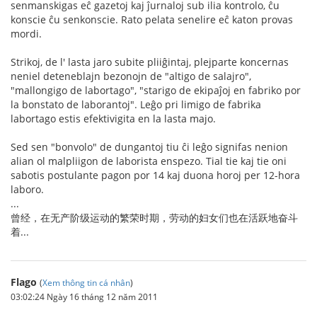
senmanskigas eĉ gazetoj kaj ĵurnaloj sub ilia kontrolo, ĉu
konscie ĉu senkonscie. Rato pelata senelire eĉ katon provas
mordi.
Strikoj, de l' lasta jaro subite pliiĝintaj, plejparte koncernas
neniel deteneblajn bezonojn de "altigo de salajro",
"mallongigo de labortago", "starigo de ekipaĵoj en fabriko por
la bonstato de laborantoj". Leĝo pri limigo de fabrika
labortago estis efektivigita en la lasta majo.
Sed sen "bonvolo" de dungantoj tiu ĉi leĝo signifas nenion
alian ol malpliigon de laborista enspezo. Tial tie kaj tie oni
sabotis postulante pagon por 14 kaj duona horoj per 12-hora
laboro.
...
曾经，在无产阶级运动的繁荣时期，劳动的妇女们也在活跃地奋斗
着...
Flago
(
Xem thông tin cá nhân
)
03:02:24 Ngày 16 tháng 12 năm 2011