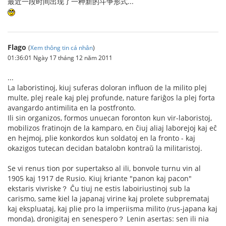
最近一段时间出现了一种新的斗争形式...
Flago
(
Xem thông tin cá nhân
)
01:36:01 Ngày 17 tháng 12 năm 2011
...
La laboristinoj, kiuj suferas doloran influon de la milito plej
multe, plej reale kaj plej profunde, nature fariĝos la plej forta
avangardo antimilita en la postfronto.
Ili sin organizos, formos unuecan foronton kun vir-laboristoj,
mobilizos fratinojn de la kamparo, en ĉiuj aliaj laborejoj kaj eĉ
en hejmoj, plie konkordos kun soldatoj en la fronto - kaj
okazigos tutecan decidan batalobn kontraŭ la militaristoj.
Se vi renus tion por supertakso al ili, bonvole turnu vin al
1905 kaj 1917 de Rusio. Kiuj kriante "panon kaj pacon"
ekstaris vivriske？ Ĉu tiuj ne estis laboiriustinoj sub la
carismo, same kiel la japanaj virine kaj prolete subpremataj
kaj ekspluataj, kaj plie pro la imperiisma milito (rus-japana kaj
monda), dronigitaj en senespero？ Lenin asertas: sen ili nia