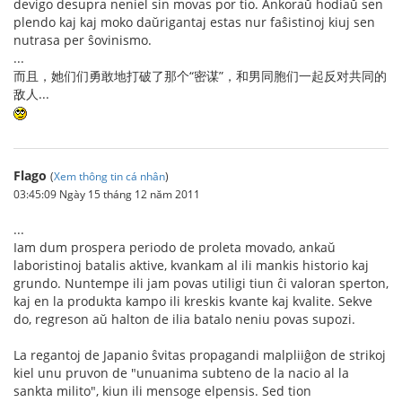
devigo desupra neniel sin movas por tio. Ankoraŭ hodiaŭ sen
plendo kaj kaj moko daŭrigantaj estas nur faŝistinoj kiuj sen
nutrasa per ŝovinismo.
...
而且，她们们勇敢地打破了那个“密谋”，和男同胞们一起反对共同的
敌人...
Flago
(
Xem thông tin cá nhân
)
03:45:09 Ngày 15 tháng 12 năm 2011
...
Iam dum prospera periodo de proleta movado, ankaŭ
laboristinoj batalis aktive, kvankam al ili mankis historio kaj
grundo. Nuntempe ili jam povas utiligi tiun ĉi valoran sperton,
kaj en la produkta kampo ili kreskis kvante kaj kvalite. Sekve
do, regreson aŭ halton de ilia batalo neniu povas supozi.
La regantoj de Japanio ŝvitas propagandi malpliiĝon de strikoj
kiel unu pruvon de "unuanima subteno de la nacio al la
sankta milito", kiun ili mensoge elpensis. Sed tion