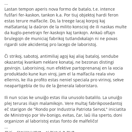
...
Lastan tempon aperis nova formo de batalo, t.e. intence
fuŝfari fer-kaskon, tankon k.a. Por tiuj objektoj hardi feron
estas terure malfacile. Do, la treege lacaj korpoj kaj
malŝatantaj la daŭron de la milito konscioj de ili naskas multe
da kuglo-penetrajn fer-kaskojn kaj tankojn. Ankaŭ oftajn
brulegojn de municiaj fabrikoj tutlandxkalajn ni ne povas
rigardi sole akcidentaj pro lacego de laboristoj.
Ĉi strikoj, sabotoj, antimiliaj agoj kaj aliaj bataloj, sendube
okazantaj kvankam neklare konataj, ne bezonas distingi
gevirojn. Laborisinoj, nun efektive partoprenanaj en la xocia
produktado kune kun viroj, jam el la malfacila reala vivo
ellernis, ke ilia profito estas neniel speciala pro virinoj, sekve
neapartigebla de tiu de la ĝenerala laboristaro.
Ili nun scias ke unuiĝo estas ilia unusolo batalilo. La unuiĝo
plej teruras iliajn malamikojn. Vere multaj fabrikposedantoj
eĉ starigon de "Rondo por Industria Patriota ServoL" iniciatita
de Ministrejo por Viv-bonigo, evitas, ĉar, laŭ ilia sperto, doni
organizon al laboristoj estas fonto de malfeliĉo!
...