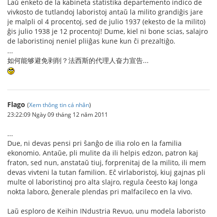
Laŭ enketo de la kabineta statistika departemento indico de
vivkosto de tutlandoj laboristoj antaŭ la milito grandiĝis jare
je malpli ol 4 procentoj, sed de julio 1937 (ekesto de la milito)
ĝis julio 1938 je 12 procentoj! Dume, kiel ni bone scias, salajro
de laboristinoj neniel pliiĝas kune kun ĉi prezaltiĝo.
...
如何能够避免剥削？法西斯的代理人奋力宣告...
Flago
(
Xem thông tin cá nhân
)
23:22:09 Ngày 09 tháng 12 năm 2011
...
Due, ni devas pensi pri ŝanĝo de ilia rolo en la familia
ekonomio. Antaŭe, pli mulite da ili helpis edzon, patron kaj
fraton, sed nun, anstataŭ tiuj, forprenitaj de la milito, ili mem
devas vivteni la tutan familion. Eĉ virlaboristoj, kiuj gajnas pli
multe ol laboristinoj pro alta slajro, regula ĉeesto kaj longa
nokta laboro, ĝenerale plendas pri malfacileco en la vivo.
Laŭ esploro de Keihin INdustria Revuo, unu modela laboristo