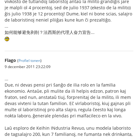
vivkosto de tutlandoj laboristoj antaŭ la milito grandiĝis jare
je malpli ol 4 procentoj, sed de julio 1937 (ekesto de la milito)
ĝis julio 1938 je 12 procentoj! Dume, kiel ni bone scias, salajro
de laboristinoj neniel pliiĝas kune kun ĉi prezaltiĝo.
...
如何能够避免剥削？法西斯的代理人奋力宣告...
Flago
(
Profiel tonen
)
9 december 2011 23:22:09
...
Due, ni devas pensi pri ŝanĝo de ilia rolo en la familia
ekonomio. Antaŭe, pli mulite da ili helpis edzon, patron kaj
fraton, sed nun, anstataŭ tiuj, forprenitaj de la milito, ili mem
devas vivteni la tutan familion. Eĉ virlaboristoj, kiuj gajnas pli
multe ol laboristinoj pro alta slajro, regula ĉeesto kaj longa
nokta laboro, ĝenerale plendas pri malfacileco en la vivo.
Laŭ esploro de Keihin INdustria Revuo, unu modela laboristo
de tagsalajro 200, kun 7 familianoj, ne fumanta nek drinkanta,