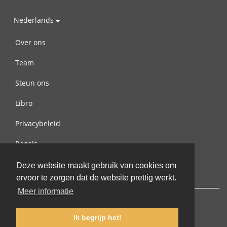
Nederlands
Over ons
Team
Steun ons
Libro
Privacybeleid
Regels
Contact met ons opnemen
Deze website maakt gebruik van cookies om
ervoor te zorgen dat de website prettig werkt.
Meer informatie
Ik begrijp het!