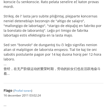
konscie ĉu senkonscie. Rato pelata senelire eĉ katon provas
mordi.
Strikoj, de l' lasta jaro subite pliiĝintaj, plejparte koncernas
neniel deteneblajn bezonojn de "altigo de salajro",
"mallongigo de labortago", "starigo de ekipaĵoj en fabriko por
la bonstato de laborantoj". Leĝo pri limigo de fabrika
labortago estis efektivigita en la lasta majo.
Sed sen "bonvolo" de dungantoj tiu ĉi leĝo signifas nenion
alian ol malpliigon de laborista enspezo. Tial tie kaj tie oni
sabotis postulante pagon por 14 kaj duona horoj per 12-hora
laboro.
...
曾经，在无产阶级运动的繁荣时期，劳动的妇女们也在活跃地奋斗
着...
Flago
(
Profiel tonen
)
16 december 2011 03:02:24
...