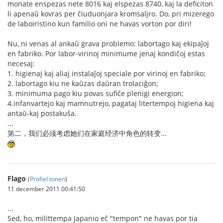
monate enspezas nete 8016 kaj elspezas 8740, kaj la deficiton
li apenaŭ kovras per ĉiuduonjara kromsaljro. Do, pri mizerego
de laboiristino kun familio oni ne havas vorton por diri!
Nu, ni venas al ankaŭ grava problemo: labortago kaj ekipaĵoj
en fabriko. Por labor-virinoj minimume jenaj kondiĉoj estas
necesaj:
1. higienaj kaj aliaj instalaĵoj speciale por virinoj en fabriko;
2. labortago kiu ne kaŭzas daŭran trolaciĝon;
3. minimuma pago kiu povas sufiĉe plenigi energion;
4.infanvartejo kaj mamnutrejo, pagataj litertempoj higiena kaj
antaŭ-kaj postakuŝa.
...
第二，我们必须考虑她们在家庭经济中角色的转变...
Flago
(
Profiel tonen
)
11 december 2011 00:41:50
...
Sed, ho, milittempa Japanio eĉ "tempon" ne havas por tia