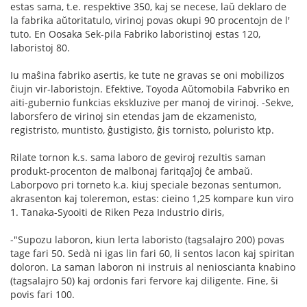
estas sama, t.e. respektive 350, kaj se necese, laŭ deklaro de
la fabrika aŭtoritatulo, virinoj povas okupi 90 procentojn de l'
tuto. En Oosaka Sek-pila Fabriko laboristinoj estas 120,
laboristoj 80.
Iu maŝina fabriko asertis, ke tute ne gravas se oni mobilizos
ĉiujn vir-laboristojn. Efektive, Toyoda Aŭtomobila Fabvriko en
aiti-gubernio funkcias ekskluzive per manoj de virinoj. -Sekve,
laborsfero de virinoj sin etendas jam de ekzamenisto,
registristo, muntisto, ĝustigisto, ĝis tornisto, poluristo ktp.
Rilate tornon k.s. sama laboro de geviroj rezultis saman
produkt-procenton de malbonaj faritqaĵoj ĉe ambaŭ.
Laborpovo pri torneto k.a. kiuj speciale bezonas sentumon,
akrasenton kaj toleremon, estas: cieino 1,25 kompare kun viro
1. Tanaka-Syooiti de Riken Peza Industrio diris,
-"Supozu laboron, kiun lerta laboristo (tagsalajro 200) povas
tage fari 50. Sedà ni igas lin fari 60, li sentos lacon kaj spiritan
doloron. La saman laboron ni instruis al nenioscianta knabino
(tagsalajro 50) kaj ordonis fari fervore kaj diligente. Fine, ŝi
povis fari 100.