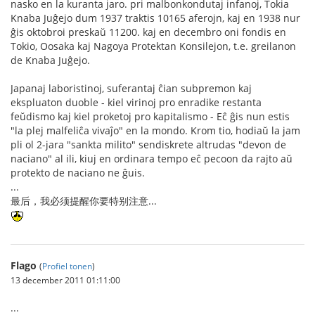
nasko en la kuranta jaro. pri malbonkondutaj infanoj, Tokia
Knaba Juĝejo dum 1937 traktis 10165 aferojn, kaj en 1938 nur
ĝis oktobroi preskaŭ 11200. kaj en decembro oni fondis en
Tokio, Oosaka kaj Nagoya Protektan Konsilejon, t.e. greilanon
de Knaba Juĝejo.
Japanaj laboristinoj, suferantaj ĉian subpremon kaj
ekspluaton duoble - kiel virinoj pro enradike restanta
feŭdismo kaj kiel proketoj pro kapitalismo - Eĉ ĝis nun estis
"la plej malfeliĉa vivaĵo" en la mondo. Krom tio, hodiaŭ la jam
pli ol 2-jara "sankta milito" sendiskrete altrudas "devon de
naciano" al ili, kiuj en ordinara tempo eĉ pecoon da rajto aŭ
protekto de naciano ne ĝuis.
...
最后，我必须提醒你要特别注意...
Flago
(
Profiel tonen
)
13 december 2011 01:11:00
...