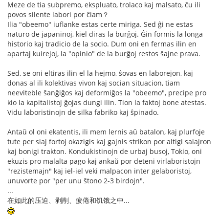
Meze de tia subpremo, ekspluato, trolaco kaj malsato, ĉu ili
povos silente labori por ĉiam？
Ilia "obeemo" iuflanke estas certe miriga. Sed ĝi ne estas
naturo de japaninoj, kiel diras la burĝoj. Ĝin formis la longa
historio kaj tradicio de la socio. Dum oni en fermas ilin en
apartaj kuirejoj, la "opinio" de la burĝoj restos ŝajne prava.
Sed, se oni eltiras ilin el la hejmo, ŝovas en laborejon, kaj
donas al ili kolektivas vivon kaj socian situacion, tiam
neeviteble ŝanĝiĝos kaj deformiĝos la "obeemo", precipe pro
kio la kapitalistoj ĝojas dungi ilin. Tion la faktoj bone atestas.
Vidu laboristinojn de silka fabriko kaj ŝpinado.
Antaŭ ol oni ekatentis, ili mem lernis aŭ batalon, kaj plurfoje
tute per siaj fortoj okazigis kaj gajnis strikon por altigi salajron
kaj bonigi trakton. Kondukistinojn de urbaj busoj, Tokio, oni
ekuzis pro malalta pago kaj ankaŭ por deteni virlaboristojn
"rezistemajn" kaj iel-iel veki malpacon inter gelaboristoj,
unuvorte por "per unu ŝtono 2-3 birdojn".
...
在如此的压迫、剥削、疲倦和饥饿之中...