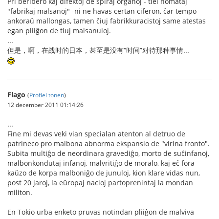
Pri beribero kaj difektoj de spiraj organoj - tiel nomataj
"fabrikaj malsanoj" -ni ne havas certan ciferon, ĉar tempo
ankoraŭ mallongas, tamen ĉiuj fabrikkuracistoj same atestas
egan pliiĝon de tiuj malsanuloj.
...
但是，啊，在战时的日本，甚至是没有“时间”对待那种事情...
Flago
(
Profiel tonen
)
12 december 2011 01:14:26
...
Fine mi devas veki vian specialan atenton al detruo de
patrineco pro malbona abnorma ekspansio de "virina fronto".
Subita multiĝo de neordinara gravediĝo, morto de suĉinfanoj,
malbonkondutaj infanoj, malvritiĝo de moralo, kaj eĉ fora
kaŭzo de korpa malboniĝo de junuloj, kion klare vidas nun,
post 20 jaroj, la eŭropaj nacioj partoprenintaj la mondan
militon.
En Tokio urba enketo pruvas notindan pliiĝon de malviva