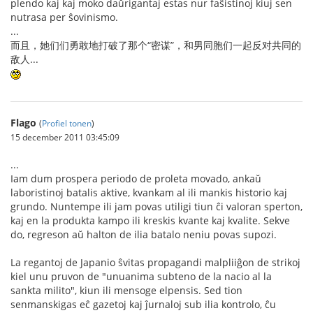
plendo kaj kaj moko daŭrigantaj estas nur faŝistinoj kiuj sen
nutrasa per ŝovinismo.
...
而且，她们们勇敢地打破了那个“密谋”，和男同胞们一起反对共同的
敌人...
Flago
(
Profiel tonen
)
15 december 2011 03:45:09
...
Iam dum prospera periodo de proleta movado, ankaŭ
laboristinoj batalis aktive, kvankam al ili mankis historio kaj
grundo. Nuntempe ili jam povas utiligi tiun ĉi valoran sperton,
kaj en la produkta kampo ili kreskis kvante kaj kvalite. Sekve
do, regreson aŭ halton de ilia batalo neniu povas supozi.
La regantoj de Japanio ŝvitas propagandi malpliiĝon de strikoj
kiel unu pruvon de "unuanima subteno de la nacio al la
sankta milito", kiun ili mensoge elpensis. Sed tion
senmanskigas eĉ gazetoj kaj ĵurnaloj sub ilia kontrolo, ĉu