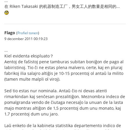
...
在 Riken Takasaki 的机器制造工厂，男女工人的数量是相同的...
Flago
(
Profiel tonen
)
9 december 2011 00:19:23
...
Kiel evidenta ekspluato？
Aentoj de faŝistoj pene tamburas subitan boniĝon de pago al
labiristinoj. Tio ĉi ne estas plena malvero, certe, kaj en pluraj
fabrikoj ilia salajro altiĝis je 10-15 procentoj ol antaŭ la milito
(tamen multe malpli ol viroj).
Sed tio estas nur nominala. Antaŭ ĉio ni devas atenti
rimarkindan kaj senĉesan prezalitiĝon. Meznombra indeco de
pomalgranda vendo de ĉiutaga necesaĵo la unuan de la lasta
majo montras altiĝon de 1,5 procentoj dum unu monato, kaj
1,7 procentoj dum unu jaro.
Laŭ enketo de la kabineta statistika departemento indico de