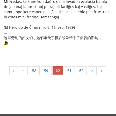
Mi kredas, ke kune kun daŭro de la invado, revolucia batalo
de japanaj laboristinoj pli kaj pli fartiĝos kaj vastiĝos, kaj
samtempe kore esperas ke ĝi sukcesu kiel eble plej frue. Ĉar,
ili estas miaj fratinoj samsangaj.
(El Heroldo de Ĉinio n-ro 6; 16, sep.,1939)
...
这些劳动的妇女们，她们承受了很多战争带来了痛苦的影响...
60
«
<
58
59
61
62
>
»