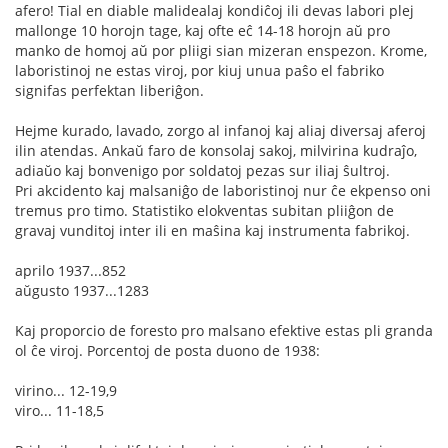
afero! Tial en diable malidealaj kondiĉoj ili devas labori plej
mallonge 10 horojn tage, kaj ofte eĉ 14-18 horojn aŭ pro
manko de homoj aŭ por pliigi sian mizeran enspezon. Krome,
laboristinoj ne estas viroj, por kiuj unua paŝo el fabriko
signifas perfektan liberiĝon.
Hejme kurado, lavado, zorgo al infanoj kaj aliaj diversaj aferoj
ilin atendas. Ankaŭ faro de konsolaj sakoj, milvirina kudraĵo,
adiaŭo kaj bonvenigo por soldatoj pezas sur iliaj ŝultroj.
Pri akcidento kaj malsaniĝo de laboristinoj nur ĉe ekpenso oni
tremus pro timo. Statistiko elokventas subitan pliiĝon de
gravaj vunditoj inter ili en maŝina kaj instrumenta fabrikoj.
aprilo 1937...852
aŭgusto 1937...1283
Kaj proporcio de foresto pro malsano efektive estas pli granda
ol ĉe viroj. Porcentoj de posta duono de 1938:
virino... 12-19,9
viro... 11-18,5