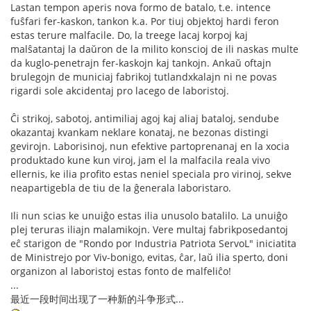
Lastan tempon aperis nova formo de batalo, t.e. intence
fuŝfari fer-kaskon, tankon k.a. Por tiuj objektoj hardi feron
estas terure malfacile. Do, la treege lacaj korpoj kaj
malŝatantaj la daŭron de la milito konscioj de ili naskas multe
da kuglo-penetrajn fer-kaskojn kaj tankojn. Ankaŭ oftajn
brulegojn de municiaj fabrikoj tutlandxkalajn ni ne povas
rigardi sole akcidentaj pro lacego de laboristoj.
Ĉi strikoj, sabotoj, antimiliaj agoj kaj aliaj bataloj, sendube
okazantaj kvankam neklare konataj, ne bezonas distingi
gevirojn. Laborisinoj, nun efektive partoprenanaj en la xocia
produktado kune kun viroj, jam el la malfacila reala vivo
ellernis, ke ilia profito estas neniel speciala pro virinoj, sekve
neapartigebla de tiu de la ĝenerala laboristaro.
Ili nun scias ke unuiĝo estas ilia unusolo batalilo. La unuiĝo
plej teruras iliajn malamikojn. Vere multaj fabrikposedantoj
eĉ starigon de "Rondo por Industria Patriota ServoL" iniciatita
de Ministrejo por Viv-bonigo, evitas, ĉar, laŭ ilia sperto, doni
organizon al laboristoj estas fonto de malfeliĉo!
...
最近一段时间出现了一种新的斗争形式...