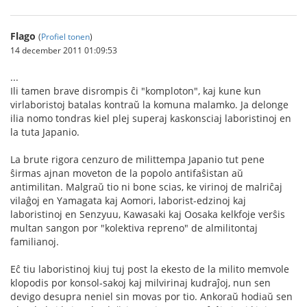
Flago
(
Profiel tonen
)
14 december 2011 01:09:53
...
Ili tamen brave disrompis ĉi "komploton", kaj kune kun
virlaboristoj batalas kontraŭ la komuna malamko. Ja delonge
ilia nomo tondras kiel plej superaj kaskonsciaj laboristinoj en
la tuta Japanio.
La brute rigora cenzuro de milittempa Japanio tut pene
ŝirmas ajnan moveton de la popolo antifaŝistan aŭ
antimilitan. Malgraŭ tio ni bone scias, ke virinoj de malriĉaj
vilaĝoj en Yamagata kaj Aomori, laborist-edzinoj kaj
laboristinoj en Senzyuu, Kawasaki kaj Oosaka kelkfoje verŝis
multan sangon por "kolektiva repreno" de almilitontaj
familianoj.
Eĉ tiu laboristinoj kiuj tuj post la ekesto de la milito memvole
klopodis por konsol-sakoj kaj milvirinaj kudraĵoj, nun sen
devigo desupra neniel sin movas por tio. Ankoraŭ hodiaŭ sen