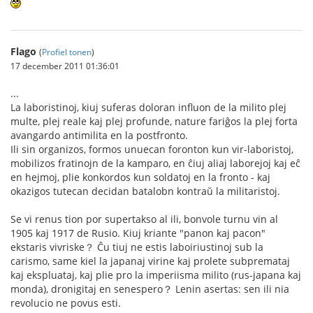
Flago
(
Profiel tonen
)
17 december 2011 01:36:01
...
La laboristinoj, kiuj suferas doloran influon de la milito plej
multe, plej reale kaj plej profunde, nature fariĝos la plej forta
avangardo antimilita en la postfronto.
Ili sin organizos, formos unuecan foronton kun vir-laboristoj,
mobilizos fratinojn de la kamparo, en ĉiuj aliaj laborejoj kaj eĉ
en hejmoj, plie konkordos kun soldatoj en la fronto - kaj
okazigos tutecan decidan batalobn kontraŭ la militaristoj.
Se vi renus tion por supertakso al ili, bonvole turnu vin al
1905 kaj 1917 de Rusio. Kiuj kriante "panon kaj pacon"
ekstaris vivriske？ Ĉu tiuj ne estis laboiriustinoj sub la
carismo, same kiel la japanaj virine kaj prolete subpremataj
kaj ekspluataj, kaj plie pro la imperiisma milito (rus-japana kaj
monda), dronigitaj en senespero？ Lenin asertas: sen ili nia
revolucio ne povus esti.