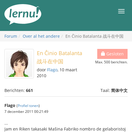
Naar
de
Men
inhoud
Forum
Over al het andere
En Ĉinio Batalanta 战斗在中国
En Ĉinio Batalanta
Gesloten
战斗在中国
Max. 500 berichten.
door
Flago
, 10 maart
2010
Berichten:
661
Taal:
简体中文
Flago
(
Profiel tonen
)
7 december 2011 00:21:49
...
Jam en Riken takasaki Maŝina Fabriko nombro de gelaboristoj