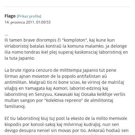
Flago
(
Prikaz profila
)
14. prosinca 2011. 01:09:53
...
Ili tamen brave disrompis ĉi "komploton", kaj kune kun
virlaboristoj batalas kontraŭ la komuna malamko. Ja delonge
ilia nomo tondras kiel plej superaj kaskonsciaj laboristinoj en
la tuta Japanio.
La brute rigora cenzuro de milittempa Japanio tut pene
ŝirmas ajnan moveton de la popolo antifaŝistan aŭ
antimilitan. Malgraŭ tio ni bone scias, ke virinoj de malriĉaj
vilaĝoj en Yamagata kaj Aomori, laborist-edzinoj kaj
laboristinoj en Senzyuu, Kawasaki kaj Oosaka kelkfoje verŝis
multan sangon por "kolektiva repreno" de almilitontaj
familianoj.
Eĉ tiu laboristinoj kiuj tuj post la ekesto de la milito memvole
klopodis por konsol-sakoj kaj milvirinaj kudraĵoj, nun sen
devigo desupra neniel sin movas por tio. Ankoraŭ hodiaŭ sen