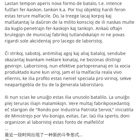
Lastan tempon aperis nova formo de batalo, t.e. intence
fuŝfari fer-kaskon, tankon k.a. Por tiuj objektoj hardi feron
estas terure malfacile. Do, la treege lacaj korpoj kaj
malŝatantaj la daŭron de la milito konscioj de ili naskas multe
da kuglo-penetrajn fer-kaskojn kaj tankojn. Ankaŭ oftajn
brulegojn de municiaj fabrikoj tutlandxkalajn ni ne povas
rigardi sole akcidentaj pro lacego de laboristoj.
Ĉi strikoj, sabotoj, antimiliaj agoj kaj aliaj bataloj, sendube
okazantaj kvankam neklare konataj, ne bezonas distingi
gevirojn. Laborisinoj, nun efektive partoprenanaj en la xocia
produktado kune kun viroj, jam el la malfacila reala vivo
ellernis, ke ilia profito estas neniel speciala pro virinoj, sekve
neapartigebla de tiu de la ĝenerala laboristaro.
Ili nun scias ke unuiĝo estas ilia unusolo batalilo. La unuiĝo
plej teruras iliajn malamikojn. Vere multaj fabrikposedantoj
eĉ starigon de "Rondo por Industria Patriota ServoL" iniciatita
de Ministrejo por Viv-bonigo, evitas, ĉar, laŭ ilia sperto, doni
organizon al laboristoj estas fonto de malfeliĉo!
...
最近一段时间出现了一种新的斗争形式...