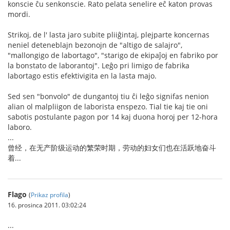
konscie ĉu senkonscie. Rato pelata senelire eĉ katon provas
mordi.
Strikoj, de l' lasta jaro subite pliiĝintaj, plejparte koncernas
neniel deteneblajn bezonojn de "altigo de salajro",
"mallongigo de labortago", "starigo de ekipaĵoj en fabriko por
la bonstato de laborantoj". Leĝo pri limigo de fabrika
labortago estis efektivigita en la lasta majo.
Sed sen "bonvolo" de dungantoj tiu ĉi leĝo signifas nenion
alian ol malpliigon de laborista enspezo. Tial tie kaj tie oni
sabotis postulante pagon por 14 kaj duona horoj per 12-hora
laboro.
...
曾经，在无产阶级运动的繁荣时期，劳动的妇女们也在活跃地奋斗
着...
Flago
(
Prikaz profila
)
16. prosinca 2011. 03:02:24
...