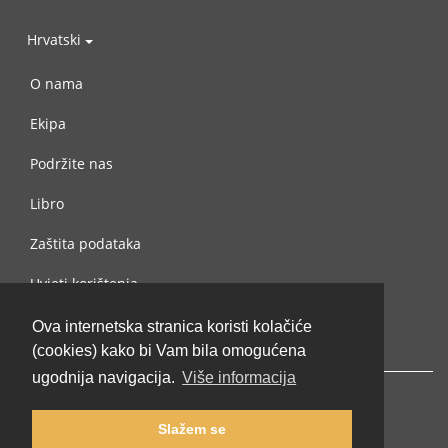
Hrvatski
O nama
Ekipa
Podržite nas
Libro
Zaštita podataka
Uvjeti korištenja
Kontaktiraj nas
Ova internetska stranica koristi kolačiće
(cookies) kako bi Vam bila omogućena
ugodnija navigacija.
Više informacija
Slažem se