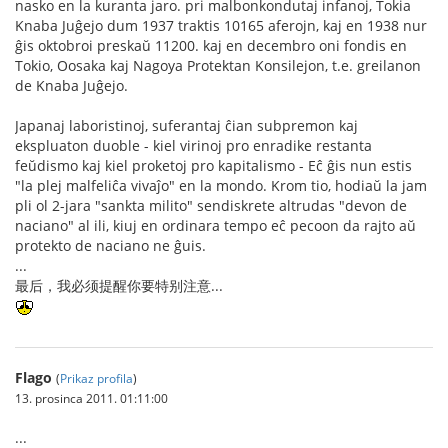
nasko en la kuranta jaro. pri malbonkondutaj infanoj, Tokia
Knaba Juĝejo dum 1937 traktis 10165 aferojn, kaj en 1938 nur
ĝis oktobroi preskaŭ 11200. kaj en decembro oni fondis en
Tokio, Oosaka kaj Nagoya Protektan Konsilejon, t.e. greilanon
de Knaba Juĝejo.
Japanaj laboristinoj, suferantaj ĉian subpremon kaj
ekspluaton duoble - kiel virinoj pro enradike restanta
feŭdismo kaj kiel proketoj pro kapitalismo - Eĉ ĝis nun estis
"la plej malfeliĉa vivaĵo" en la mondo. Krom tio, hodiaŭ la jam
pli ol 2-jara "sankta milito" sendiskrete altrudas "devon de
naciano" al ili, kiuj en ordinara tempo eĉ pecoon da rajto aŭ
protekto de naciano ne ĝuis.
...
最后，我必须提醒你要特别注意...
Flago
(
Prikaz profila
)
13. prosinca 2011. 01:11:00
...