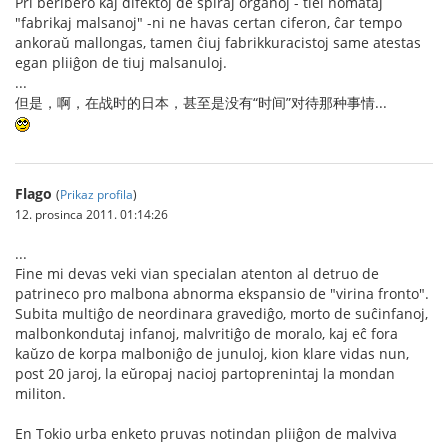
Pri beribero kaj difektoj de spiraj organoj - tiel nomataj
"fabrikaj malsanoj" -ni ne havas certan ciferon, ĉar tempo
ankoraŭ mallongas, tamen ĉiuj fabrikkuracistoj same atestas
egan pliiĝon de tiuj malsanuloj.
...
但是，啊，在战时的日本，甚至是没有“时间”对待那种事情...
Flago
(
Prikaz profila
)
12. prosinca 2011. 01:14:26
...
Fine mi devas veki vian specialan atenton al detruo de
patrineco pro malbona abnorma ekspansio de "virina fronto".
Subita multiĝo de neordinara gravediĝo, morto de suĉinfanoj,
malbonkondutaj infanoj, malvritiĝo de moralo, kaj eĉ fora
kaŭzo de korpa malboniĝo de junuloj, kion klare vidas nun,
post 20 jaroj, la eŭropaj nacioj partoprenintaj la mondan
militon.
En Tokio urba enketo pruvas notindan pliiĝon de malviva