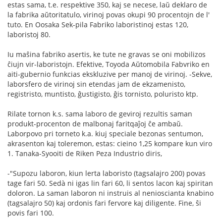
estas sama, t.e. respektive 350, kaj se necese, laŭ deklaro de
la fabrika aŭtoritatulo, virinoj povas okupi 90 procentojn de l'
tuto. En Oosaka Sek-pila Fabriko laboristinoj estas 120,
laboristoj 80.
Iu maŝina fabriko asertis, ke tute ne gravas se oni mobilizos
ĉiujn vir-laboristojn. Efektive, Toyoda Aŭtomobila Fabvriko en
aiti-gubernio funkcias ekskluzive per manoj de virinoj. -Sekve,
laborsfero de virinoj sin etendas jam de ekzamenisto,
registristo, muntisto, ĝustigisto, ĝis tornisto, poluristo ktp.
Rilate tornon k.s. sama laboro de geviroj rezultis saman
produkt-procenton de malbonaj faritqaĵoj ĉe ambaŭ.
Laborpovo pri torneto k.a. kiuj speciale bezonas sentumon,
akrasenton kaj toleremon, estas: cieino 1,25 kompare kun viro
1. Tanaka-Syooiti de Riken Peza Industrio diris,
-"Supozu laboron, kiun lerta laboristo (tagsalajro 200) povas
tage fari 50. Sedà ni igas lin fari 60, li sentos lacon kaj spiritan
doloron. La saman laboron ni instruis al nenioscianta knabino
(tagsalajro 50) kaj ordonis fari fervore kaj diligente. Fine, ŝi
povis fari 100.