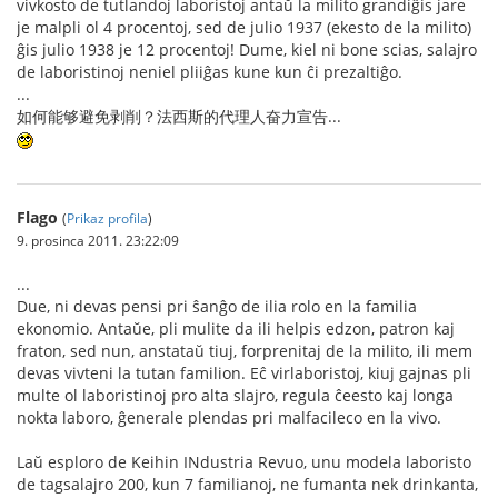
vivkosto de tutlandoj laboristoj antaŭ la milito grandiĝis jare
je malpli ol 4 procentoj, sed de julio 1937 (ekesto de la milito)
ĝis julio 1938 je 12 procentoj! Dume, kiel ni bone scias, salajro
de laboristinoj neniel pliiĝas kune kun ĉi prezaltiĝo.
...
如何能够避免剥削？法西斯的代理人奋力宣告...
Flago
(
Prikaz profila
)
9. prosinca 2011. 23:22:09
...
Due, ni devas pensi pri ŝanĝo de ilia rolo en la familia
ekonomio. Antaŭe, pli mulite da ili helpis edzon, patron kaj
fraton, sed nun, anstataŭ tiuj, forprenitaj de la milito, ili mem
devas vivteni la tutan familion. Eĉ virlaboristoj, kiuj gajnas pli
multe ol laboristinoj pro alta slajro, regula ĉeesto kaj longa
nokta laboro, ĝenerale plendas pri malfacileco en la vivo.
Laŭ esploro de Keihin INdustria Revuo, unu modela laboristo
de tagsalajro 200, kun 7 familianoj, ne fumanta nek drinkanta,