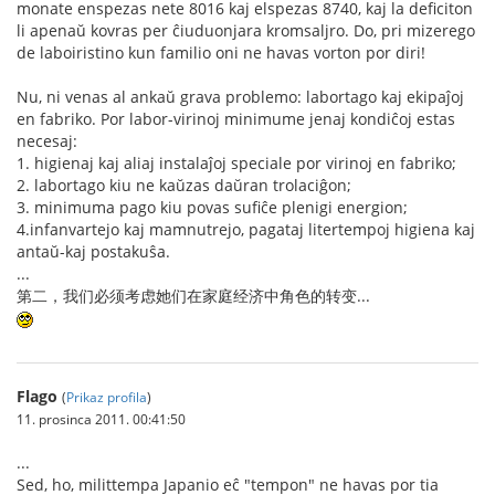
monate enspezas nete 8016 kaj elspezas 8740, kaj la deficiton
li apenaŭ kovras per ĉiuduonjara kromsaljro. Do, pri mizerego
de laboiristino kun familio oni ne havas vorton por diri!
Nu, ni venas al ankaŭ grava problemo: labortago kaj ekipaĵoj
en fabriko. Por labor-virinoj minimume jenaj kondiĉoj estas
necesaj:
1. higienaj kaj aliaj instalaĵoj speciale por virinoj en fabriko;
2. labortago kiu ne kaŭzas daŭran trolaciĝon;
3. minimuma pago kiu povas sufiĉe plenigi energion;
4.infanvartejo kaj mamnutrejo, pagataj litertempoj higiena kaj
antaŭ-kaj postakuŝa.
...
第二，我们必须考虑她们在家庭经济中角色的转变...
Flago
(
Prikaz profila
)
11. prosinca 2011. 00:41:50
...
Sed, ho, milittempa Japanio eĉ "tempon" ne havas por tia