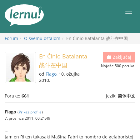
Sadržaj
Meni
Forum
O svemu ostalom
En Ĉinio Batalanta 战斗在中国
En Ĉinio Batalanta
Zaključaj
战斗在中国
Najviše 500 poruka.
od
Flago
, 10. ožujka
2010.
Poruke:
661
Jezik:
简体中文
Flago
(
Prikaz profila
)
7. prosinca 2011. 00:21:49
...
Jam en Riken takasaki Maŝina Fabriko nombro de gelaboristoj