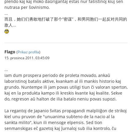
plendo kaj kaj moko daŭrigantaj estas nur faŝistinoj kiuj sen
nutrasa per ŝovinismo.
...
而且，她们们勇敢地打破了那个“密谋”，和男同胞们一起反对共同的
敌人...
Flago
(
Prikaz profila
)
15. prosinca 2011. 03:45:09
...
Iam dum prospera periodo de proleta movado, ankaŭ
laboristinoj batalis aktive, kvankam al ili mankis historio kaj
grundo. Nuntempe ili jam povas utiligi tiun ĉi valoran sperton,
kaj en la produkta kampo ili kreskis kvante kaj kvalite. Sekve
do, regreson aŭ halton de ilia batalo neniu povas supozi.
La regantoj de Japanio ŝvitas propagandi malpliiĝon de strikoj
kiel unu pruvon de "unuanima subteno de la nacio al la
sankta milito", kiun ili mensoge elpensis. Sed tion
senmanskigas eĉ gazetoj kaj ĵurnaloj sub ilia kontrolo, ĉu