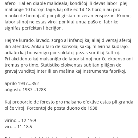
afero! Tial en diable malidealaj kondiĉoj ili devas labori plej
mallonge 10 horojn tage, kaj ofte eĉ 14-18 horojn aŭ pro
manko de homoj aŭ por pliigi sian mizeran enspezon. Krome,
laboristinoj ne estas viroj, por kiuj unua paŝo el fabriko
signifas perfektan liberiĝon.
Hejme kurado, lavado, zorgo al infanoj kaj aliaj diversaj aferoj
ilin atendas. Ankaŭ faro de konsolaj sakoj, milvirina kudraĵo,
adiaŭo kaj bonvenigo por soldatoj pezas sur iliaj ŝultroj.
Pri akcidento kaj malsaniĝo de laboristinoj nur ĉe ekpenso oni
tremus pro timo. Statistiko elokventas subitan pliiĝon de
gravaj vunditoj inter ili en maŝina kaj instrumenta fabrikoj.
aprilo 1937...852
aŭgusto 1937...1283
Kaj proporcio de foresto pro malsano efektive estas pli granda
ol ĉe viroj. Porcentoj de posta duono de 1938:
virino... 12-19,9
viro... 11-18,5