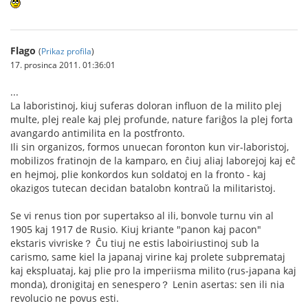
Flago
(
Prikaz profila
)
17. prosinca 2011. 01:36:01
...
La laboristinoj, kiuj suferas doloran influon de la milito plej
multe, plej reale kaj plej profunde, nature fariĝos la plej forta
avangardo antimilita en la postfronto.
Ili sin organizos, formos unuecan foronton kun vir-laboristoj,
mobilizos fratinojn de la kamparo, en ĉiuj aliaj laborejoj kaj eĉ
en hejmoj, plie konkordos kun soldatoj en la fronto - kaj
okazigos tutecan decidan batalobn kontraŭ la militaristoj.
Se vi renus tion por supertakso al ili, bonvole turnu vin al
1905 kaj 1917 de Rusio. Kiuj kriante "panon kaj pacon"
ekstaris vivriske？ Ĉu tiuj ne estis laboiriustinoj sub la
carismo, same kiel la japanaj virine kaj prolete subpremataj
kaj ekspluataj, kaj plie pro la imperiisma milito (rus-japana kaj
monda), dronigitaj en senespero？ Lenin asertas: sen ili nia
revolucio ne povus esti.