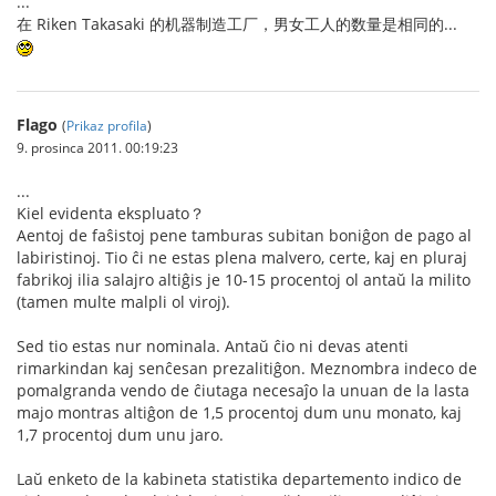
...
在 Riken Takasaki 的机器制造工厂，男女工人的数量是相同的...
Flago
(
Prikaz profila
)
9. prosinca 2011. 00:19:23
...
Kiel evidenta ekspluato？
Aentoj de faŝistoj pene tamburas subitan boniĝon de pago al
labiristinoj. Tio ĉi ne estas plena malvero, certe, kaj en pluraj
fabrikoj ilia salajro altiĝis je 10-15 procentoj ol antaŭ la milito
(tamen multe malpli ol viroj).
Sed tio estas nur nominala. Antaŭ ĉio ni devas atenti
rimarkindan kaj senĉesan prezalitiĝon. Meznombra indeco de
pomalgranda vendo de ĉiutaga necesaĵo la unuan de la lasta
majo montras altiĝon de 1,5 procentoj dum unu monato, kaj
1,7 procentoj dum unu jaro.
Laŭ enketo de la kabineta statistika departemento indico de