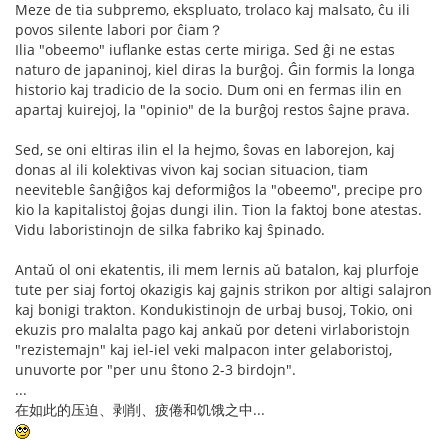
Meze de tia subpremo, ekspluato, trolaco kaj malsato, ĉu ili
povos silente labori por ĉiam？
Ilia "obeemo" iuflanke estas certe miriga. Sed ĝi ne estas
naturo de japaninoj, kiel diras la burĝoj. Ĝin formis la longa
historio kaj tradicio de la socio. Dum oni en fermas ilin en
apartaj kuirejoj, la "opinio" de la burĝoj restos ŝajne prava.
Sed, se oni eltiras ilin el la hejmo, ŝovas en laborejon, kaj
donas al ili kolektivas vivon kaj socian situacion, tiam
neeviteble ŝanĝiĝos kaj deformiĝos la "obeemo", precipe pro
kio la kapitalistoj ĝojas dungi ilin. Tion la faktoj bone atestas.
Vidu laboristinojn de silka fabriko kaj ŝpinado.
Antaŭ ol oni ekatentis, ili mem lernis aŭ batalon, kaj plurfoje
tute per siaj fortoj okazigis kaj gajnis strikon por altigi salajron
kaj bonigi trakton. Kondukistinojn de urbaj busoj, Tokio, oni
ekuzis pro malalta pago kaj ankaŭ por deteni virlaboristojn
"rezistemajn" kaj iel-iel veki malpacon inter gelaboristoj,
unuvorte por "per unu ŝtono 2-3 birdojn".
...
在如此的压迫、剥削、疲倦和饥饿之中...