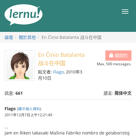
前
往
目
目
錄
錄
論壇
關於其他
En Ĉinio Batalanta 战斗在中国
En Ĉinio Batalanta
關閉的
战斗在中国
Max. 500 messages.
貼文者:
Flago
, 2010年3
月10日
訊息:
661
語言:
简体中文
Flago
(
顯示個人資料
)
2011年12月7日上午12:21:49
...
Jam en Riken takasaki Maŝina Fabriko nombro de gelaboristoj