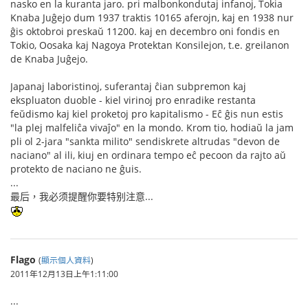
nasko en la kuranta jaro. pri malbonkondutaj infanoj, Tokia
Knaba Juĝejo dum 1937 traktis 10165 aferojn, kaj en 1938 nur
ĝis oktobroi preskaŭ 11200. kaj en decembro oni fondis en
Tokio, Oosaka kaj Nagoya Protektan Konsilejon, t.e. greilanon
de Knaba Juĝejo.
Japanaj laboristinoj, suferantaj ĉian subpremon kaj
ekspluaton duoble - kiel virinoj pro enradike restanta
feŭdismo kaj kiel proketoj pro kapitalismo - Eĉ ĝis nun estis
"la plej malfeliĉa vivaĵo" en la mondo. Krom tio, hodiaŭ la jam
pli ol 2-jara "sankta milito" sendiskrete altrudas "devon de
naciano" al ili, kiuj en ordinara tempo eĉ pecoon da rajto aŭ
protekto de naciano ne ĝuis.
...
最后，我必须提醒你要特别注意...
Flago
(
顯示個人資料
)
2011年12月13日上午1:11:00
...