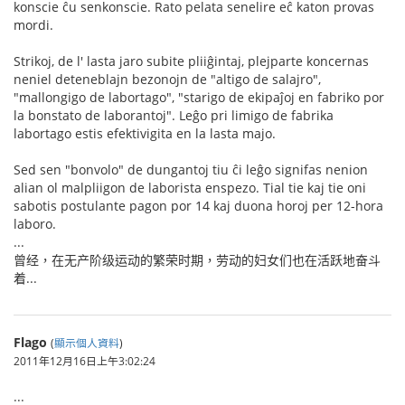
konscie ĉu senkonscie. Rato pelata senelire eĉ katon provas
mordi.
Strikoj, de l' lasta jaro subite pliiĝintaj, plejparte koncernas
neniel deteneblajn bezonojn de "altigo de salajro",
"mallongigo de labortago", "starigo de ekipaĵoj en fabriko por
la bonstato de laborantoj". Leĝo pri limigo de fabrika
labortago estis efektivigita en la lasta majo.
Sed sen "bonvolo" de dungantoj tiu ĉi leĝo signifas nenion
alian ol malpliigon de laborista enspezo. Tial tie kaj tie oni
sabotis postulante pagon por 14 kaj duona horoj per 12-hora
laboro.
...
曾经，在无产阶级运动的繁荣时期，劳动的妇女们也在活跃地奋斗
着...
Flago
(
顯示個人資料
)
2011年12月16日上午3:02:24
...