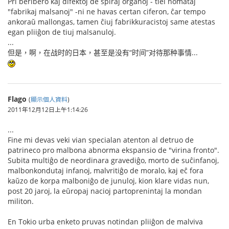
Pri beribero kaj difektoj de spiraj organoj - tiel nomataj
"fabrikaj malsanoj" -ni ne havas certan ciferon, ĉar tempo
ankoraŭ mallongas, tamen ĉiuj fabrikkuracistoj same atestas
egan pliiĝon de tiuj malsanuloj.
...
但是，啊，在战时的日本，甚至是没有“时间”对待那种事情...
Flago
(
顯示個人資料
)
2011年12月12日上午1:14:26
...
Fine mi devas veki vian specialan atenton al detruo de
patrineco pro malbona abnorma ekspansio de "virina fronto".
Subita multiĝo de neordinara gravediĝo, morto de suĉinfanoj,
malbonkondutaj infanoj, malvritiĝo de moralo, kaj eĉ fora
kaŭzo de korpa malboniĝo de junuloj, kion klare vidas nun,
post 20 jaroj, la eŭropaj nacioj partoprenintaj la mondan
militon.
En Tokio urba enketo pruvas notindan pliiĝon de malviva