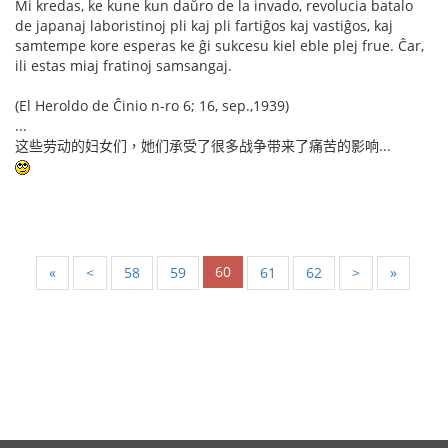
Mi kredas, ke kune kun daŭro de la invado, revolucia batalo
de japanaj laboristinoj pli kaj pli fartiĝos kaj vastiĝos, kaj
samtempe kore esperas ke ĝi sukcesu kiel eble plej frue. Ĉar,
ili estas miaj fratinoj samsangaj.
(El Heroldo de Ĉinio n-ro 6; 16, sep.,1939)
...
这些劳动的妇女们，她们承受了很多战争带来了痛苦的影响...
60
«
<
58
59
61
62
>
»