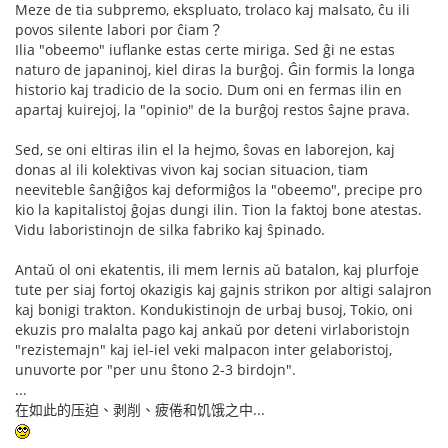
Meze de tia subpremo, ekspluato, trolaco kaj malsato, ĉu ili
povos silente labori por ĉiam？
Ilia "obeemo" iuflanke estas certe miriga. Sed ĝi ne estas
naturo de japaninoj, kiel diras la burĝoj. Ĝin formis la longa
historio kaj tradicio de la socio. Dum oni en fermas ilin en
apartaj kuirejoj, la "opinio" de la burĝoj restos ŝajne prava.
Sed, se oni eltiras ilin el la hejmo, ŝovas en laborejon, kaj
donas al ili kolektivas vivon kaj socian situacion, tiam
neeviteble ŝanĝiĝos kaj deformiĝos la "obeemo", precipe pro
kio la kapitalistoj ĝojas dungi ilin. Tion la faktoj bone atestas.
Vidu laboristinojn de silka fabriko kaj ŝpinado.
Antaŭ ol oni ekatentis, ili mem lernis aŭ batalon, kaj plurfoje
tute per siaj fortoj okazigis kaj gajnis strikon por altigi salajron
kaj bonigi trakton. Kondukistinojn de urbaj busoj, Tokio, oni
ekuzis pro malalta pago kaj ankaŭ por deteni virlaboristojn
"rezistemajn" kaj iel-iel veki malpacon inter gelaboristoj,
unuvorte por "per unu ŝtono 2-3 birdojn".
...
在如此的压迫、剥削、疲倦和饥饿之中...