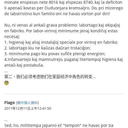
monate enspezas nete 8016 kaj elspezas 8740, kaj la deficiton
li apenaŭ kovras per ĉiuduonjara kromsaljro. Do, pri mizerego
de laboiristino kun familio oni ne havas vorton por diri!
Nu, ni venas al ankaŭ grava problemo: labortago kaj ekipaĵoj
en fabriko. Por labor-virinoj minimume jenaj kondiĉoj estas
necesaj:
1. higienaj kaj aliaj instalaĵoj speciale por virinoj en fabriko;
2. labortago kiu ne kaŭzas daŭran trolaciĝon;
3. minimuma pago kiu povas sufiĉe plenigi energion;
4.infanvartejo kaj mamnutrejo, pagataj litertempoj higiena kaj
antaŭ-kaj postakuŝa.
...
第二，我们必须考虑她们在家庭经济中角色的转变...
Flago
(
顯示個人資料
)
2011年12月11日上午12:41:50
...
Sed, ho, milittempa Japanio eĉ "tempon" ne havas por tia