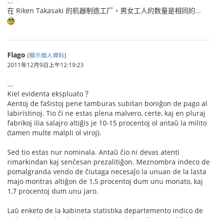
...
在 Riken Takasaki 的机器制造工厂，男女工人的数量是相同的...
Flago
(
顯示個人資料
)
2011年12月9日上午12:19:23
...
Kiel evidenta ekspluato？
Aentoj de faŝistoj pene tamburas subitan boniĝon de pago al
labiristinoj. Tio ĉi ne estas plena malvero, certe, kaj en pluraj
fabrikoj ilia salajro altiĝis je 10-15 procentoj ol antaŭ la milito
(tamen multe malpli ol viroj).
Sed tio estas nur nominala. Antaŭ ĉio ni devas atenti
rimarkindan kaj senĉesan prezalitiĝon. Meznombra indeco de
pomalgranda vendo de ĉiutaga necesaĵo la unuan de la lasta
majo montras altiĝon de 1,5 procentoj dum unu monato, kaj
1,7 procentoj dum unu jaro.
Laŭ enketo de la kabineta statistika departemento indico de