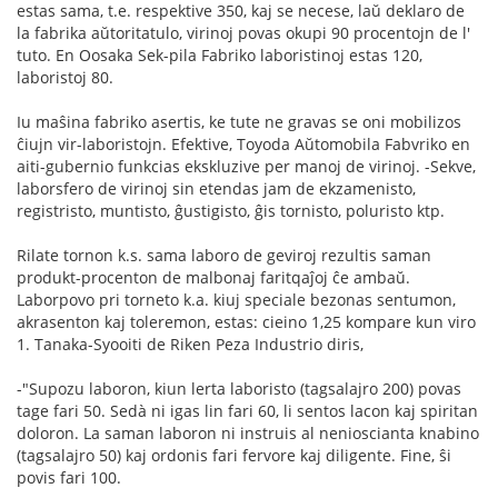
estas sama, t.e. respektive 350, kaj se necese, laŭ deklaro de
la fabrika aŭtoritatulo, virinoj povas okupi 90 procentojn de l'
tuto. En Oosaka Sek-pila Fabriko laboristinoj estas 120,
laboristoj 80.
Iu maŝina fabriko asertis, ke tute ne gravas se oni mobilizos
ĉiujn vir-laboristojn. Efektive, Toyoda Aŭtomobila Fabvriko en
aiti-gubernio funkcias ekskluzive per manoj de virinoj. -Sekve,
laborsfero de virinoj sin etendas jam de ekzamenisto,
registristo, muntisto, ĝustigisto, ĝis tornisto, poluristo ktp.
Rilate tornon k.s. sama laboro de geviroj rezultis saman
produkt-procenton de malbonaj faritqaĵoj ĉe ambaŭ.
Laborpovo pri torneto k.a. kiuj speciale bezonas sentumon,
akrasenton kaj toleremon, estas: cieino 1,25 kompare kun viro
1. Tanaka-Syooiti de Riken Peza Industrio diris,
-"Supozu laboron, kiun lerta laboristo (tagsalajro 200) povas
tage fari 50. Sedà ni igas lin fari 60, li sentos lacon kaj spiritan
doloron. La saman laboron ni instruis al nenioscianta knabino
(tagsalajro 50) kaj ordonis fari fervore kaj diligente. Fine, ŝi
povis fari 100.