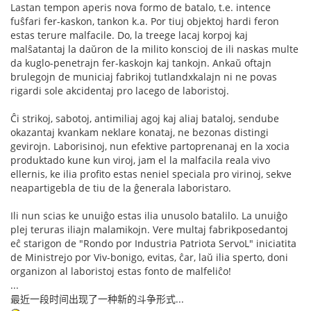
Lastan tempon aperis nova formo de batalo, t.e. intence
fuŝfari fer-kaskon, tankon k.a. Por tiuj objektoj hardi feron
estas terure malfacile. Do, la treege lacaj korpoj kaj
malŝatantaj la daŭron de la milito konscioj de ili naskas multe
da kuglo-penetrajn fer-kaskojn kaj tankojn. Ankaŭ oftajn
brulegojn de municiaj fabrikoj tutlandxkalajn ni ne povas
rigardi sole akcidentaj pro lacego de laboristoj.
Ĉi strikoj, sabotoj, antimiliaj agoj kaj aliaj bataloj, sendube
okazantaj kvankam neklare konataj, ne bezonas distingi
gevirojn. Laborisinoj, nun efektive partoprenanaj en la xocia
produktado kune kun viroj, jam el la malfacila reala vivo
ellernis, ke ilia profito estas neniel speciala pro virinoj, sekve
neapartigebla de tiu de la ĝenerala laboristaro.
Ili nun scias ke unuiĝo estas ilia unusolo batalilo. La unuiĝo
plej teruras iliajn malamikojn. Vere multaj fabrikposedantoj
eĉ starigon de "Rondo por Industria Patriota ServoL" iniciatita
de Ministrejo por Viv-bonigo, evitas, ĉar, laŭ ilia sperto, doni
organizon al laboristoj estas fonto de malfeliĉo!
...
最近一段时间出现了一种新的斗争形式...