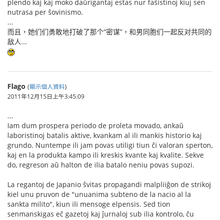
plendo kaj kaj moko daŭrigantaj estas nur faŝistinoj kiuj sen
nutrasa per ŝovinismo.
...
而且，她们们勇敢地打破了那个“密谋”，和男同胞们一起反对共同的
敌人...
Flago
(
顯示個人資料
)
2011年12月15日上午3:45:09
...
Iam dum prospera periodo de proleta movado, ankaŭ
laboristinoj batalis aktive, kvankam al ili mankis historio kaj
grundo. Nuntempe ili jam povas utiligi tiun ĉi valoran sperton,
kaj en la produkta kampo ili kreskis kvante kaj kvalite. Sekve
do, regreson aŭ halton de ilia batalo neniu povas supozi.
La regantoj de Japanio ŝvitas propagandi malpliiĝon de strikoj
kiel unu pruvon de "unuanima subteno de la nacio al la
sankta milito", kiun ili mensoge elpensis. Sed tion
senmanskigas eĉ gazetoj kaj ĵurnaloj sub ilia kontrolo, ĉu