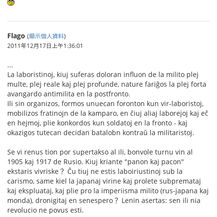
Flago
(
顯示個人資料
)
2011年12月17日上午1:36:01
...
La laboristinoj, kiuj suferas doloran influon de la milito plej
multe, plej reale kaj plej profunde, nature fariĝos la plej forta
avangardo antimilita en la postfronto.
Ili sin organizos, formos unuecan foronton kun vir-laboristoj,
mobilizos fratinojn de la kamparo, en ĉiuj aliaj laborejoj kaj eĉ
en hejmoj, plie konkordos kun soldatoj en la fronto - kaj
okazigos tutecan decidan batalobn kontraŭ la militaristoj.
Se vi renus tion por supertakso al ili, bonvole turnu vin al
1905 kaj 1917 de Rusio. Kiuj kriante "panon kaj pacon"
ekstaris vivriske？ Ĉu tiuj ne estis laboiriustinoj sub la
carismo, same kiel la japanaj virine kaj prolete subpremataj
kaj ekspluataj, kaj plie pro la imperiisma milito (rus-japana kaj
monda), dronigitaj en senespero？ Lenin asertas: sen ili nia
revolucio ne povus esti.