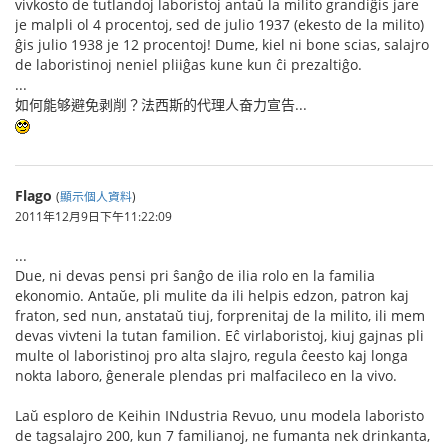
vivkosto de tutlandoj laboristoj antaŭ la milito grandiĝis jare
je malpli ol 4 procentoj, sed de julio 1937 (ekesto de la milito)
ĝis julio 1938 je 12 procentoj! Dume, kiel ni bone scias, salajro
de laboristinoj neniel pliiĝas kune kun ĉi prezaltiĝo.
...
如何能够避免剥削？法西斯的代理人奋力宣告...
Flago
(
顯示個人資料
)
2011年12月9日下午11:22:09
...
Due, ni devas pensi pri ŝanĝo de ilia rolo en la familia
ekonomio. Antaŭe, pli mulite da ili helpis edzon, patron kaj
fraton, sed nun, anstataŭ tiuj, forprenitaj de la milito, ili mem
devas vivteni la tutan familion. Eĉ virlaboristoj, kiuj gajnas pli
multe ol laboristinoj pro alta slajro, regula ĉeesto kaj longa
nokta laboro, ĝenerale plendas pri malfacileco en la vivo.
Laŭ esploro de Keihin INdustria Revuo, unu modela laboristo
de tagsalajro 200, kun 7 familianoj, ne fumanta nek drinkanta,