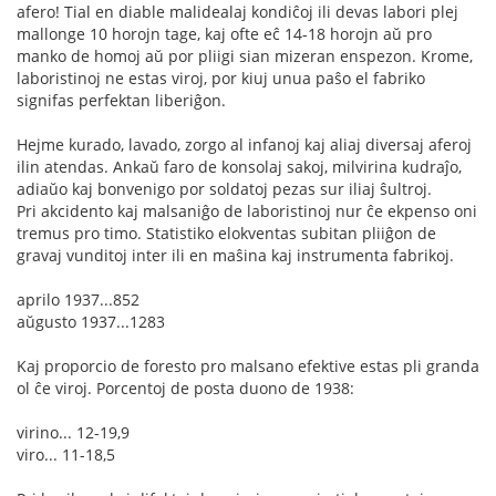
afero! Tial en diable malidealaj kondiĉoj ili devas labori plej
mallonge 10 horojn tage, kaj ofte eĉ 14-18 horojn aŭ pro
manko de homoj aŭ por pliigi sian mizeran enspezon. Krome,
laboristinoj ne estas viroj, por kiuj unua paŝo el fabriko
signifas perfektan liberiĝon.
Hejme kurado, lavado, zorgo al infanoj kaj aliaj diversaj aferoj
ilin atendas. Ankaŭ faro de konsolaj sakoj, milvirina kudraĵo,
adiaŭo kaj bonvenigo por soldatoj pezas sur iliaj ŝultroj.
Pri akcidento kaj malsaniĝo de laboristinoj nur ĉe ekpenso oni
tremus pro timo. Statistiko elokventas subitan pliiĝon de
gravaj vunditoj inter ili en maŝina kaj instrumenta fabrikoj.
aprilo 1937...852
aŭgusto 1937...1283
Kaj proporcio de foresto pro malsano efektive estas pli granda
ol ĉe viroj. Porcentoj de posta duono de 1938:
virino... 12-19,9
viro... 11-18,5