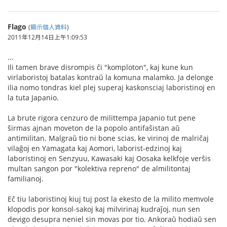
Flago
(
顯示個人資料
)
2011年12月14日上午1:09:53
...
Ili tamen brave disrompis ĉi "komploton", kaj kune kun
virlaboristoj batalas kontraŭ la komuna malamko. Ja delonge
ilia nomo tondras kiel plej superaj kaskonsciaj laboristinoj en
la tuta Japanio.
La brute rigora cenzuro de milittempa Japanio tut pene
ŝirmas ajnan moveton de la popolo antifaŝistan aŭ
antimilitan. Malgraŭ tio ni bone scias, ke virinoj de malriĉaj
vilaĝoj en Yamagata kaj Aomori, laborist-edzinoj kaj
laboristinoj en Senzyuu, Kawasaki kaj Oosaka kelkfoje verŝis
multan sangon por "kolektiva repreno" de almilitontaj
familianoj.
Eĉ tiu laboristinoj kiuj tuj post la ekesto de la milito memvole
klopodis por konsol-sakoj kaj milvirinaj kudraĵoj, nun sen
devigo desupra neniel sin movas por tio. Ankoraŭ hodiaŭ sen