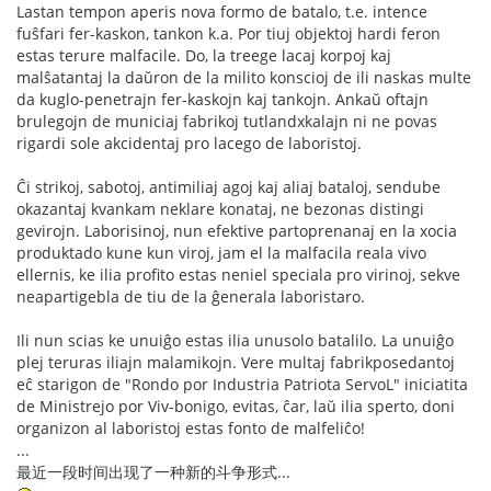
Lastan tempon aperis nova formo de batalo, t.e. intence
fuŝfari fer-kaskon, tankon k.a. Por tiuj objektoj hardi feron
estas terure malfacile. Do, la treege lacaj korpoj kaj
malŝatantaj la daŭron de la milito konscioj de ili naskas multe
da kuglo-penetrajn fer-kaskojn kaj tankojn. Ankaŭ oftajn
brulegojn de municiaj fabrikoj tutlandxkalajn ni ne povas
rigardi sole akcidentaj pro lacego de laboristoj.
Ĉi strikoj, sabotoj, antimiliaj agoj kaj aliaj bataloj, sendube
okazantaj kvankam neklare konataj, ne bezonas distingi
gevirojn. Laborisinoj, nun efektive partoprenanaj en la xocia
produktado kune kun viroj, jam el la malfacila reala vivo
ellernis, ke ilia profito estas neniel speciala pro virinoj, sekve
neapartigebla de tiu de la ĝenerala laboristaro.
Ili nun scias ke unuiĝo estas ilia unusolo batalilo. La unuiĝo
plej teruras iliajn malamikojn. Vere multaj fabrikposedantoj
eĉ starigon de "Rondo por Industria Patriota ServoL" iniciatita
de Ministrejo por Viv-bonigo, evitas, ĉar, laŭ ilia sperto, doni
organizon al laboristoj estas fonto de malfeliĉo!
...
最近一段时间出现了一种新的斗争形式...