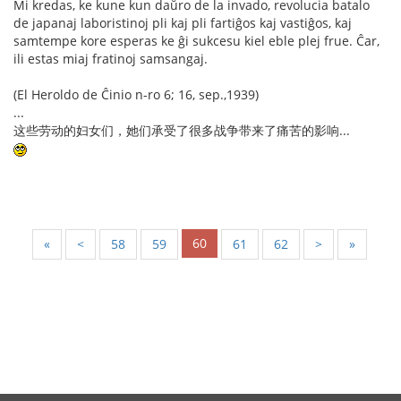
Mi kredas, ke kune kun daŭro de la invado, revolucia batalo
de japanaj laboristinoj pli kaj pli fartiĝos kaj vastiĝos, kaj
samtempe kore esperas ke ĝi sukcesu kiel eble plej frue. Ĉar,
ili estas miaj fratinoj samsangaj.
(El Heroldo de Ĉinio n-ro 6; 16, sep.,1939)
...
这些劳动的妇女们，她们承受了很多战争带来了痛苦的影响...
60
«
<
58
59
61
62
>
»