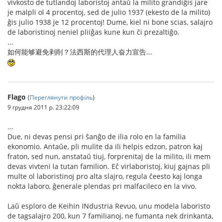
vivkosto de tutlandoj laboristoj antaŭ la milito grandiĝis jare
je malpli ol 4 procentoj, sed de julio 1937 (ekesto de la milito)
ĝis julio 1938 je 12 procentoj! Dume, kiel ni bone scias, salajro
de laboristinoj neniel pliiĝas kune kun ĉi prezaltiĝo.
...
如何能够避免剥削？法西斯的代理人奋力宣告...
Flago
(
Переглянути профіль
)
9 грудня 2011 р. 23:22:09
...
Due, ni devas pensi pri ŝanĝo de ilia rolo en la familia
ekonomio. Antaŭe, pli mulite da ili helpis edzon, patron kaj
fraton, sed nun, anstataŭ tiuj, forprenitaj de la milito, ili mem
devas vivteni la tutan familion. Eĉ virlaboristoj, kiuj gajnas pli
multe ol laboristinoj pro alta slajro, regula ĉeesto kaj longa
nokta laboro, ĝenerale plendas pri malfacileco en la vivo.
Laŭ esploro de Keihin INdustria Revuo, unu modela laboristo
de tagsalajro 200, kun 7 familianoj, ne fumanta nek drinkanta,