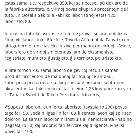
estas sama, t.e. respektive 350, kaj se necese, laŭ deklaro de
la fabrika aŭtoritatulo, virinoj povas okupi 90 procentojn de l'
tuto. En Oosaka Sek-pila Fabriko laboristinoj estas 120,
laboristoj 80.
Iu maŝina fabriko asertis, ke tute ne gravas se oni mobilizos
ĉiujn vir-laboristojn. Efektive, Toyoda Aŭtomobila Fabvriko en
aiti-gubernio funkcias ekskluzive per manoj de virinoj. -Sekve,
laborsfero de virinoj sin etendas jam de ekzamenisto,
registristo, muntisto, ĝustigisto, ĝis tornisto, poluristo ktp.
Rilate tornon k.s. sama laboro de geviroj rezultis saman
produkt-procenton de malbonaj faritqaĵoj ĉe ambaŭ.
Laborpovo pri torneto k.a. kiuj speciale bezonas sentumon,
akrasenton kaj toleremon, estas: cieino 1,25 kompare kun viro
1. Tanaka-Syooiti de Riken Peza Industrio diris,
-"Supozu laboron, kiun lerta laboristo (tagsalajro 200) povas
tage fari 50. Sedà ni igas lin fari 60, li sentos lacon kaj spiritan
doloron. La saman laboron ni instruis al nenioscianta knabino
(tagsalajro 50) kaj ordonis fari fervore kaj diligente. Fine, ŝi
povis fari 100.