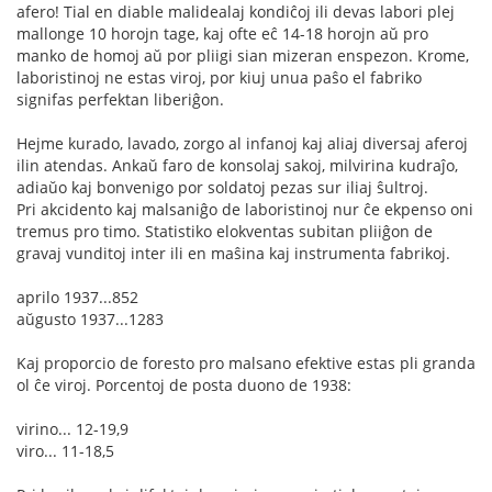
afero! Tial en diable malidealaj kondiĉoj ili devas labori plej
mallonge 10 horojn tage, kaj ofte eĉ 14-18 horojn aŭ pro
manko de homoj aŭ por pliigi sian mizeran enspezon. Krome,
laboristinoj ne estas viroj, por kiuj unua paŝo el fabriko
signifas perfektan liberiĝon.
Hejme kurado, lavado, zorgo al infanoj kaj aliaj diversaj aferoj
ilin atendas. Ankaŭ faro de konsolaj sakoj, milvirina kudraĵo,
adiaŭo kaj bonvenigo por soldatoj pezas sur iliaj ŝultroj.
Pri akcidento kaj malsaniĝo de laboristinoj nur ĉe ekpenso oni
tremus pro timo. Statistiko elokventas subitan pliiĝon de
gravaj vunditoj inter ili en maŝina kaj instrumenta fabrikoj.
aprilo 1937...852
aŭgusto 1937...1283
Kaj proporcio de foresto pro malsano efektive estas pli granda
ol ĉe viroj. Porcentoj de posta duono de 1938:
virino... 12-19,9
viro... 11-18,5