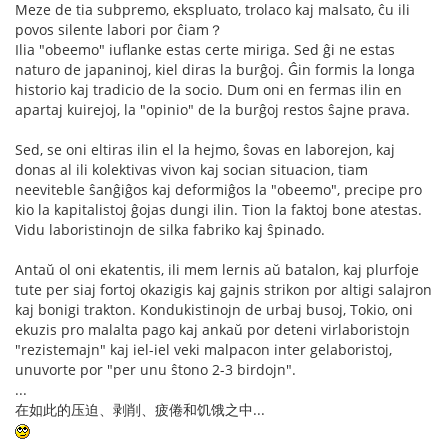
Meze de tia subpremo, ekspluato, trolaco kaj malsato, ĉu ili
povos silente labori por ĉiam？
Ilia "obeemo" iuflanke estas certe miriga. Sed ĝi ne estas
naturo de japaninoj, kiel diras la burĝoj. Ĝin formis la longa
historio kaj tradicio de la socio. Dum oni en fermas ilin en
apartaj kuirejoj, la "opinio" de la burĝoj restos ŝajne prava.
Sed, se oni eltiras ilin el la hejmo, ŝovas en laborejon, kaj
donas al ili kolektivas vivon kaj socian situacion, tiam
neeviteble ŝanĝiĝos kaj deformiĝos la "obeemo", precipe pro
kio la kapitalistoj ĝojas dungi ilin. Tion la faktoj bone atestas.
Vidu laboristinojn de silka fabriko kaj ŝpinado.
Antaŭ ol oni ekatentis, ili mem lernis aŭ batalon, kaj plurfoje
tute per siaj fortoj okazigis kaj gajnis strikon por altigi salajron
kaj bonigi trakton. Kondukistinojn de urbaj busoj, Tokio, oni
ekuzis pro malalta pago kaj ankaŭ por deteni virlaboristojn
"rezistemajn" kaj iel-iel veki malpacon inter gelaboristoj,
unuvorte por "per unu ŝtono 2-3 birdojn".
...
在如此的压迫、剥削、疲倦和饥饿之中...