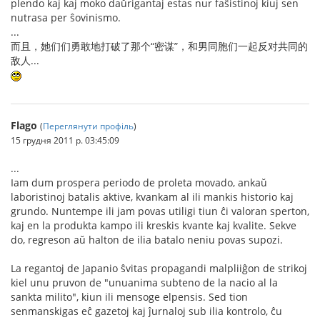
plendo kaj kaj moko daŭrigantaj estas nur faŝistinoj kiuj sen
nutrasa per ŝovinismo.
...
而且，她们们勇敢地打破了那个“密谋”，和男同胞们一起反对共同的
敌人...
Flago
(
Переглянути профіль
)
15 грудня 2011 р. 03:45:09
...
Iam dum prospera periodo de proleta movado, ankaŭ
laboristinoj batalis aktive, kvankam al ili mankis historio kaj
grundo. Nuntempe ili jam povas utiligi tiun ĉi valoran sperton,
kaj en la produkta kampo ili kreskis kvante kaj kvalite. Sekve
do, regreson aŭ halton de ilia batalo neniu povas supozi.
La regantoj de Japanio ŝvitas propagandi malpliiĝon de strikoj
kiel unu pruvon de "unuanima subteno de la nacio al la
sankta milito", kiun ili mensoge elpensis. Sed tion
senmanskigas eĉ gazetoj kaj ĵurnaloj sub ilia kontrolo, ĉu