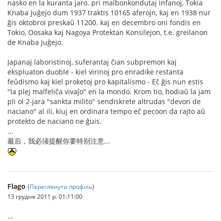
nasko en la kuranta jaro. pri malbonkondutaj infanoj, Tokia
Knaba Juĝejo dum 1937 traktis 10165 aferojn, kaj en 1938 nur
ĝis oktobroi preskaŭ 11200. kaj en decembro oni fondis en
Tokio, Oosaka kaj Nagoya Protektan Konsilejon, t.e. greilanon
de Knaba Juĝejo.
Japanaj laboristinoj, suferantaj ĉian subpremon kaj
ekspluaton duoble - kiel virinoj pro enradike restanta
feŭdismo kaj kiel proketoj pro kapitalismo - Eĉ ĝis nun estis
"la plej malfeliĉa vivaĵo" en la mondo. Krom tio, hodiaŭ la jam
pli ol 2-jara "sankta milito" sendiskrete altrudas "devon de
naciano" al ili, kiuj en ordinara tempo eĉ pecoon da rajto aŭ
protekto de naciano ne ĝuis.
...
最后，我必须提醒你要特别注意...
Flago
(
Переглянути профіль
)
13 грудня 2011 р. 01:11:00
...