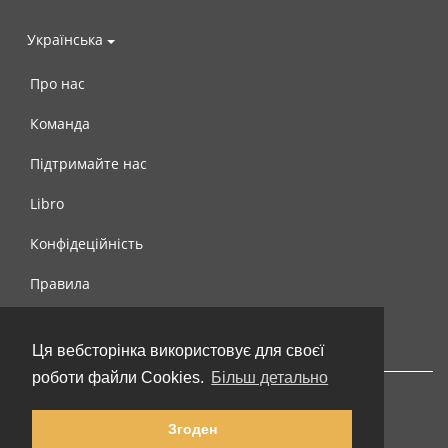
Українська
Про нас
Команда
Підтримайте нас
Libro
Конфідеційність
Правила
Контакти
Ця вебсторінка використовує для своєї
роботи файли Cookies.
Більш детально
Згоден