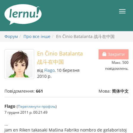
До
змісту
Мен
Форум
Про все інше
En Ĉinio Batalanta 战斗在中国
En Ĉinio Batalanta
Закрити
战斗在中国
Макс. 500
повідомлень.
від
Flago
, 10 березня
2010 р.
Повідомлення:
661
Мова:
简体中文
Flago
(
Переглянути профіль
)
7 грудня 2011 р. 00:21:49
...
Jam en Riken takasaki Maŝina Fabriko nombro de gelaboristoj