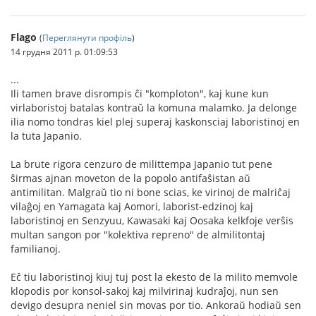
Flago
(
Переглянути профіль
)
14 грудня 2011 р. 01:09:53
...
Ili tamen brave disrompis ĉi "komploton", kaj kune kun
virlaboristoj batalas kontraŭ la komuna malamko. Ja delonge
ilia nomo tondras kiel plej superaj kaskonsciaj laboristinoj en
la tuta Japanio.
La brute rigora cenzuro de milittempa Japanio tut pene
ŝirmas ajnan moveton de la popolo antifaŝistan aŭ
antimilitan. Malgraŭ tio ni bone scias, ke virinoj de malriĉaj
vilaĝoj en Yamagata kaj Aomori, laborist-edzinoj kaj
laboristinoj en Senzyuu, Kawasaki kaj Oosaka kelkfoje verŝis
multan sangon por "kolektiva repreno" de almilitontaj
familianoj.
Eĉ tiu laboristinoj kiuj tuj post la ekesto de la milito memvole
klopodis por konsol-sakoj kaj milvirinaj kudraĵoj, nun sen
devigo desupra neniel sin movas por tio. Ankoraŭ hodiaŭ sen