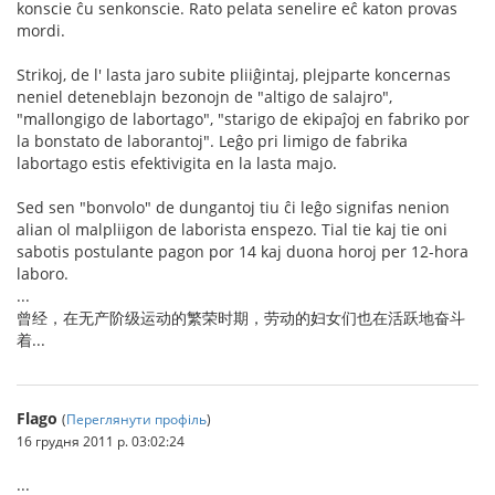
konscie ĉu senkonscie. Rato pelata senelire eĉ katon provas
mordi.
Strikoj, de l' lasta jaro subite pliiĝintaj, plejparte koncernas
neniel deteneblajn bezonojn de "altigo de salajro",
"mallongigo de labortago", "starigo de ekipaĵoj en fabriko por
la bonstato de laborantoj". Leĝo pri limigo de fabrika
labortago estis efektivigita en la lasta majo.
Sed sen "bonvolo" de dungantoj tiu ĉi leĝo signifas nenion
alian ol malpliigon de laborista enspezo. Tial tie kaj tie oni
sabotis postulante pagon por 14 kaj duona horoj per 12-hora
laboro.
...
曾经，在无产阶级运动的繁荣时期，劳动的妇女们也在活跃地奋斗
着...
Flago
(
Переглянути профіль
)
16 грудня 2011 р. 03:02:24
...