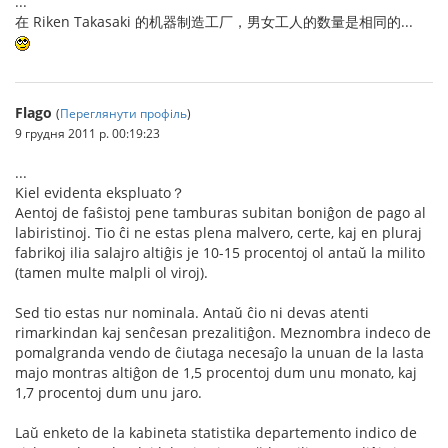
...
在 Riken Takasaki 的机器制造工厂，男女工人的数量是相同的...
Flago
(
Переглянути профіль
)
9 грудня 2011 р. 00:19:23
...
Kiel evidenta ekspluato？
Aentoj de faŝistoj pene tamburas subitan boniĝon de pago al
labiristinoj. Tio ĉi ne estas plena malvero, certe, kaj en pluraj
fabrikoj ilia salajro altiĝis je 10-15 procentoj ol antaŭ la milito
(tamen multe malpli ol viroj).
Sed tio estas nur nominala. Antaŭ ĉio ni devas atenti
rimarkindan kaj senĉesan prezalitiĝon. Meznombra indeco de
pomalgranda vendo de ĉiutaga necesaĵo la unuan de la lasta
majo montras altiĝon de 1,5 procentoj dum unu monato, kaj
1,7 procentoj dum unu jaro.
Laŭ enketo de la kabineta statistika departemento indico de