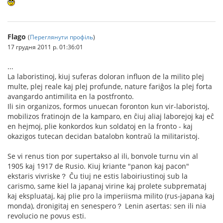
Flago
(
Переглянути профіль
)
17 грудня 2011 р. 01:36:01
...
La laboristinoj, kiuj suferas doloran influon de la milito plej
multe, plej reale kaj plej profunde, nature fariĝos la plej forta
avangardo antimilita en la postfronto.
Ili sin organizos, formos unuecan foronton kun vir-laboristoj,
mobilizos fratinojn de la kamparo, en ĉiuj aliaj laborejoj kaj eĉ
en hejmoj, plie konkordos kun soldatoj en la fronto - kaj
okazigos tutecan decidan batalobn kontraŭ la militaristoj.
Se vi renus tion por supertakso al ili, bonvole turnu vin al
1905 kaj 1917 de Rusio. Kiuj kriante "panon kaj pacon"
ekstaris vivriske？ Ĉu tiuj ne estis laboiriustinoj sub la
carismo, same kiel la japanaj virine kaj prolete subpremataj
kaj ekspluataj, kaj plie pro la imperiisma milito (rus-japana kaj
monda), dronigitaj en senespero？ Lenin asertas: sen ili nia
revolucio ne povus esti.