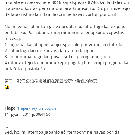
monate enspezas nete 8016 kaj elspezas 8740, kaj la deficiton
li apenaŭ kovras per ĉiuduonjara kromsaljro. Do, pri mizerego
de laboiristino kun familio oni ne havas vorton por diri!
Nu, ni venas al ankaŭ grava problemo: labortago kaj ekipaĵoj
en fabriko. Por labor-virinoj minimume jenaj kondiĉoj estas
necesaj:
1. higienaj kaj aliaj instalaĵoj speciale por virinoj en fabriko;
2. labortago kiu ne kaŭzas daŭran trolaciĝon;
3. minimuma pago kiu povas sufiĉe plenigi energion;
4.infanvartejo kaj mamnutrejo, pagataj litertempoj higiena kaj
antaŭ-kaj postakuŝa.
...
第二，我们必须考虑她们在家庭经济中角色的转变...
Flago
(
Переглянути профіль
)
11 грудня 2011 р. 00:41:50
...
Sed, ho, milittempa Japanio eĉ "tempon" ne havas por tia