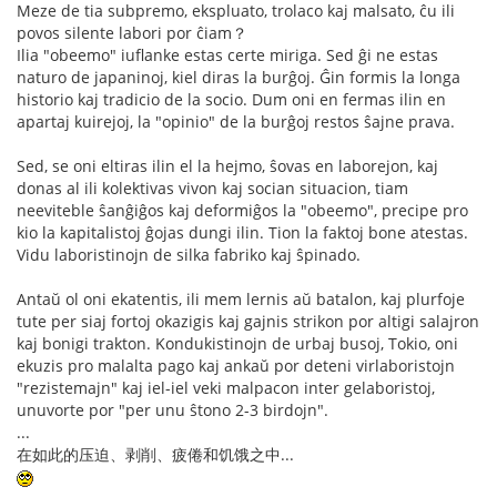
Meze de tia subpremo, ekspluato, trolaco kaj malsato, ĉu ili
povos silente labori por ĉiam？
Ilia "obeemo" iuflanke estas certe miriga. Sed ĝi ne estas
naturo de japaninoj, kiel diras la burĝoj. Ĝin formis la longa
historio kaj tradicio de la socio. Dum oni en fermas ilin en
apartaj kuirejoj, la "opinio" de la burĝoj restos ŝajne prava.
Sed, se oni eltiras ilin el la hejmo, ŝovas en laborejon, kaj
donas al ili kolektivas vivon kaj socian situacion, tiam
neeviteble ŝanĝiĝos kaj deformiĝos la "obeemo", precipe pro
kio la kapitalistoj ĝojas dungi ilin. Tion la faktoj bone atestas.
Vidu laboristinojn de silka fabriko kaj ŝpinado.
Antaŭ ol oni ekatentis, ili mem lernis aŭ batalon, kaj plurfoje
tute per siaj fortoj okazigis kaj gajnis strikon por altigi salajron
kaj bonigi trakton. Kondukistinojn de urbaj busoj, Tokio, oni
ekuzis pro malalta pago kaj ankaŭ por deteni virlaboristojn
"rezistemajn" kaj iel-iel veki malpacon inter gelaboristoj,
unuvorte por "per unu ŝtono 2-3 birdojn".
...
在如此的压迫、剥削、疲倦和饥饿之中...