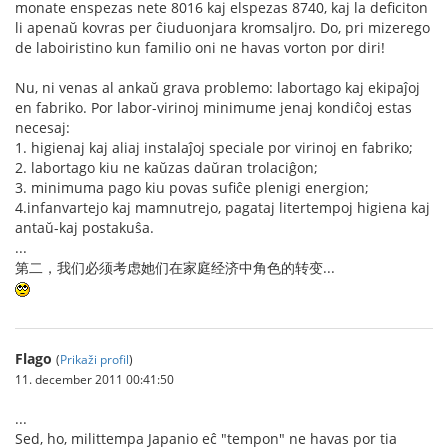
monate enspezas nete 8016 kaj elspezas 8740, kaj la deficiton
li apenaŭ kovras per ĉiuduonjara kromsaljro. Do, pri mizerego
de laboiristino kun familio oni ne havas vorton por diri!
Nu, ni venas al ankaŭ grava problemo: labortago kaj ekipaĵoj
en fabriko. Por labor-virinoj minimume jenaj kondiĉoj estas
necesaj:
1. higienaj kaj aliaj instalaĵoj speciale por virinoj en fabriko;
2. labortago kiu ne kaŭzas daŭran trolaciĝon;
3. minimuma pago kiu povas sufiĉe plenigi energion;
4.infanvartejo kaj mamnutrejo, pagataj litertempoj higiena kaj
antaŭ-kaj postakuŝa.
...
第二，我们必须考虑她们在家庭经济中角色的转变...
Flago
(
Prikaži profil
)
11. december 2011 00:41:50
...
Sed, ho, milittempa Japanio eĉ "tempon" ne havas por tia