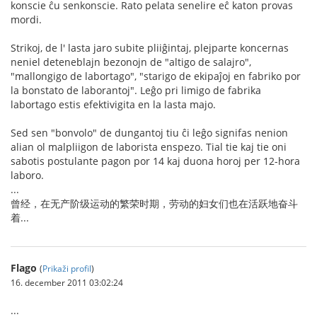
konscie ĉu senkonscie. Rato pelata senelire eĉ katon provas
mordi.
Strikoj, de l' lasta jaro subite pliiĝintaj, plejparte koncernas
neniel deteneblajn bezonojn de "altigo de salajro",
"mallongigo de labortago", "starigo de ekipaĵoj en fabriko por
la bonstato de laborantoj". Leĝo pri limigo de fabrika
labortago estis efektivigita en la lasta majo.
Sed sen "bonvolo" de dungantoj tiu ĉi leĝo signifas nenion
alian ol malpliigon de laborista enspezo. Tial tie kaj tie oni
sabotis postulante pagon por 14 kaj duona horoj per 12-hora
laboro.
...
曾经，在无产阶级运动的繁荣时期，劳动的妇女们也在活跃地奋斗
着...
Flago
(
Prikaži profil
)
16. december 2011 03:02:24
...