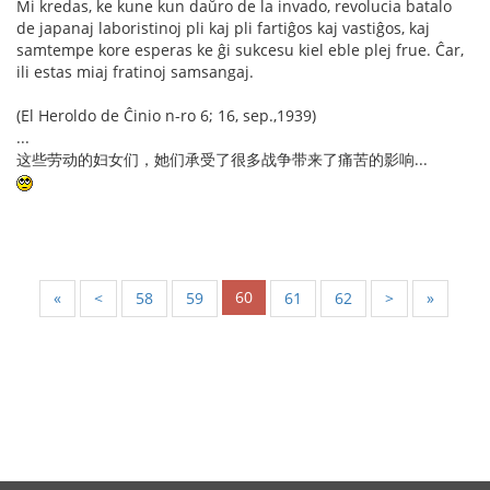
Mi kredas, ke kune kun daŭro de la invado, revolucia batalo
de japanaj laboristinoj pli kaj pli fartiĝos kaj vastiĝos, kaj
samtempe kore esperas ke ĝi sukcesu kiel eble plej frue. Ĉar,
ili estas miaj fratinoj samsangaj.
(El Heroldo de Ĉinio n-ro 6; 16, sep.,1939)
...
这些劳动的妇女们，她们承受了很多战争带来了痛苦的影响...
60
«
<
58
59
61
62
>
»