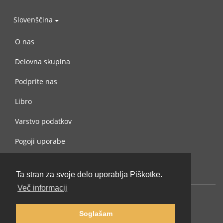
Slovenščina
O nas
Delovna skupina
Podprite nas
Libro
Varstvo podatkov
Pogoji uporabe
Navežite stik z nami
Ta stran za svoje delo uporablja Piškotke.
Več informacij
Soglašam