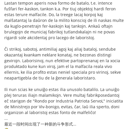
Lastan tempon aperis nova formo de batalo, t.e. intence
fuŝfari fer-kaskon, tankon k.a. Por tiuj objektoj hardi feron
estas terure malfacile. Do, la treege lacaj korpoj kaj
malŝatantaj la daŭron de la milito konscioj de ili naskas multe
da kuglo-penetrajn fer-kaskojn kaj tankojn. Ankaŭ oftajn
brulegojn de municiaj fabrikoj tutlandxkalajn ni ne povas
rigardi sole akcidentaj pro lacego de laboristoj.
Ĉi strikoj, sabotoj, antimiliaj agoj kaj aliaj bataloj, sendube
okazantaj kvankam neklare konataj, ne bezonas distingi
gevirojn. Laborisinoj, nun efektive partoprenanaj en la xocia
produktado kune kun viroj, jam el la malfacila reala vivo
ellernis, ke ilia profito estas neniel speciala pro virinoj, sekve
neapartigebla de tiu de la ĝenerala laboristaro.
Ili nun scias ke unuiĝo estas ilia unusolo batalilo. La unuiĝo
plej teruras iliajn malamikojn. Vere multaj fabrikposedantoj
eĉ starigon de "Rondo por Industria Patriota ServoL" iniciatita
de Ministrejo por Viv-bonigo, evitas, ĉar, laŭ ilia sperto, doni
organizon al laboristoj estas fonto de malfeliĉo!
...
最近一段时间出现了一种新的斗争形式...