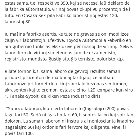
estas sama, t.e. respektive 350, kaj se necese, laŭ deklaro de
la fabrika aŭtoritatulo, virinoj povas okupi 90 procentojn de l'
tuto. En Oosaka Sek-pila Fabriko laboristinoj estas 120,
laboristoj 80.
Iu maŝina fabriko asertis, ke tute ne gravas se oni mobilizos
ĉiujn vir-laboristojn. Efektive, Toyoda Aŭtomobila Fabvriko en
aiti-gubernio funkcias ekskluzive per manoj de virinoj. -Sekve,
laborsfero de virinoj sin etendas jam de ekzamenisto,
registristo, muntisto, ĝustigisto, ĝis tornisto, poluristo ktp.
Rilate tornon k.s. sama laboro de geviroj rezultis saman
produkt-procenton de malbonaj faritqaĵoj ĉe ambaŭ.
Laborpovo pri torneto k.a. kiuj speciale bezonas sentumon,
akrasenton kaj toleremon, estas: cieino 1,25 kompare kun viro
1. Tanaka-Syooiti de Riken Peza Industrio diris,
-"Supozu laboron, kiun lerta laboristo (tagsalajro 200) povas
tage fari 50. Sedà ni igas lin fari 60, li sentos lacon kaj spiritan
doloron. La saman laboron ni instruis al nenioscianta knabino
(tagsalajro 50) kaj ordonis fari fervore kaj diligente. Fine, ŝi
povis fari 100.