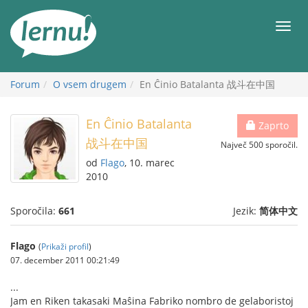
K
vsebini
Meni
Forum
O vsem drugem
En Ĉinio Batalanta 战斗在中国
En Ĉinio Batalanta
Zaprto
战斗在中国
Največ 500 sporočil.
od
Flago
, 10. marec
2010
Sporočila:
661
Jezik:
简体中文
Flago
(
Prikaži profil
)
07. december 2011 00:21:49
...
Jam en Riken takasaki Maŝina Fabriko nombro de gelaboristoj