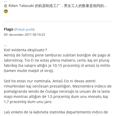
...
在 Riken Takasaki 的机器制造工厂，男女工人的数量是相同的...
Flago
(
Prikaži profil
)
09. december 2011 00:19:23
...
Kiel evidenta ekspluato？
Aentoj de faŝistoj pene tamburas subitan boniĝon de pago al
labiristinoj. Tio ĉi ne estas plena malvero, certe, kaj en pluraj
fabrikoj ilia salajro altiĝis je 10-15 procentoj ol antaŭ la milito
(tamen multe malpli ol viroj).
Sed tio estas nur nominala. Antaŭ ĉio ni devas atenti
rimarkindan kaj senĉesan prezalitiĝon. Meznombra indeco de
pomalgranda vendo de ĉiutaga necesaĵo la unuan de la lasta
majo montras altiĝon de 1,5 procentoj dum unu monato, kaj
1,7 procentoj dum unu jaro.
Laŭ enketo de la kabineta statistika departemento indico de