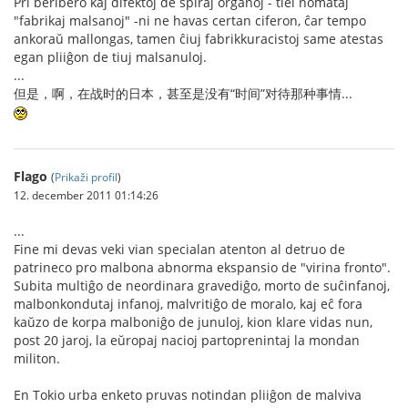
Pri beribero kaj difektoj de spiraj organoj - tiel nomataj
"fabrikaj malsanoj" -ni ne havas certan ciferon, ĉar tempo
ankoraŭ mallongas, tamen ĉiuj fabrikkuracistoj same atestas
egan pliiĝon de tiuj malsanuloj.
...
但是，啊，在战时的日本，甚至是没有“时间”对待那种事情...
Flago
(
Prikaži profil
)
12. december 2011 01:14:26
...
Fine mi devas veki vian specialan atenton al detruo de
patrineco pro malbona abnorma ekspansio de "virina fronto".
Subita multiĝo de neordinara gravediĝo, morto de suĉinfanoj,
malbonkondutaj infanoj, malvritiĝo de moralo, kaj eĉ fora
kaŭzo de korpa malboniĝo de junuloj, kion klare vidas nun,
post 20 jaroj, la eŭropaj nacioj partoprenintaj la mondan
militon.
En Tokio urba enketo pruvas notindan pliiĝon de malviva