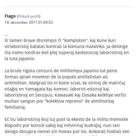
Flago
(
Prikaži profil
)
14. december 2011 01:09:53
...
Ili tamen brave disrompis ĉi "komploton", kaj kune kun
virlaboristoj batalas kontraŭ la komuna malamko. Ja delonge
ilia nomo tondras kiel plej superaj kaskonsciaj laboristinoj en
la tuta Japanio.
La brute rigora cenzuro de milittempa Japanio tut pene
ŝirmas ajnan moveton de la popolo antifaŝistan aŭ
antimilitan. Malgraŭ tio ni bone scias, ke virinoj de malriĉaj
vilaĝoj en Yamagata kaj Aomori, laborist-edzinoj kaj
laboristinoj en Senzyuu, Kawasaki kaj Oosaka kelkfoje verŝis
multan sangon por "kolektiva repreno" de almilitontaj
familianoj.
Eĉ tiu laboristinoj kiuj tuj post la ekesto de la milito memvole
klopodis por konsol-sakoj kaj milvirinaj kudraĵoj, nun sen
devigo desupra neniel sin movas por tio. Ankoraŭ hodiaŭ sen