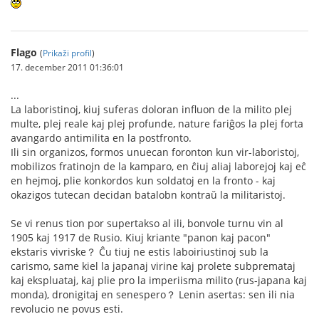
Flago
(
Prikaži profil
)
17. december 2011 01:36:01
...
La laboristinoj, kiuj suferas doloran influon de la milito plej
multe, plej reale kaj plej profunde, nature fariĝos la plej forta
avangardo antimilita en la postfronto.
Ili sin organizos, formos unuecan foronton kun vir-laboristoj,
mobilizos fratinojn de la kamparo, en ĉiuj aliaj laborejoj kaj eĉ
en hejmoj, plie konkordos kun soldatoj en la fronto - kaj
okazigos tutecan decidan batalobn kontraŭ la militaristoj.
Se vi renus tion por supertakso al ili, bonvole turnu vin al
1905 kaj 1917 de Rusio. Kiuj kriante "panon kaj pacon"
ekstaris vivriske？ Ĉu tiuj ne estis laboiriustinoj sub la
carismo, same kiel la japanaj virine kaj prolete subpremataj
kaj ekspluataj, kaj plie pro la imperiisma milito (rus-japana kaj
monda), dronigitaj en senespero？ Lenin asertas: sen ili nia
revolucio ne povus esti.