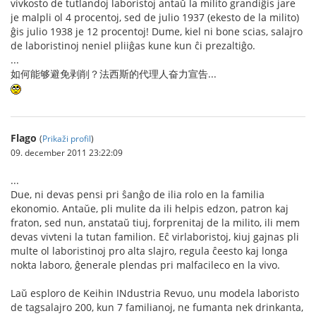
vivkosto de tutlandoj laboristoj antaŭ la milito grandiĝis jare
je malpli ol 4 procentoj, sed de julio 1937 (ekesto de la milito)
ĝis julio 1938 je 12 procentoj! Dume, kiel ni bone scias, salajro
de laboristinoj neniel pliiĝas kune kun ĉi prezaltiĝo.
...
如何能够避免剥削？法西斯的代理人奋力宣告...
Flago
(
Prikaži profil
)
09. december 2011 23:22:09
...
Due, ni devas pensi pri ŝanĝo de ilia rolo en la familia
ekonomio. Antaŭe, pli mulite da ili helpis edzon, patron kaj
fraton, sed nun, anstataŭ tiuj, forprenitaj de la milito, ili mem
devas vivteni la tutan familion. Eĉ virlaboristoj, kiuj gajnas pli
multe ol laboristinoj pro alta slajro, regula ĉeesto kaj longa
nokta laboro, ĝenerale plendas pri malfacileco en la vivo.
Laŭ esploro de Keihin INdustria Revuo, unu modela laboristo
de tagsalajro 200, kun 7 familianoj, ne fumanta nek drinkanta,