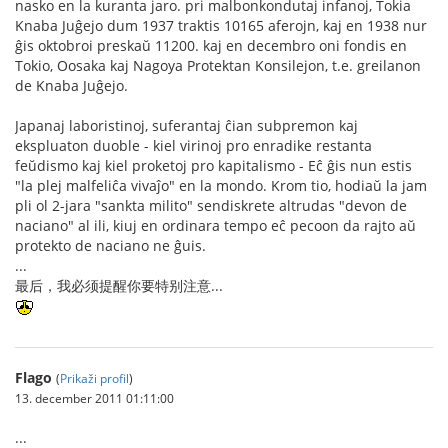
nasko en la kuranta jaro. pri malbonkondutaj infanoj, Tokia
Knaba Juĝejo dum 1937 traktis 10165 aferojn, kaj en 1938 nur
ĝis oktobroi preskaŭ 11200. kaj en decembro oni fondis en
Tokio, Oosaka kaj Nagoya Protektan Konsilejon, t.e. greilanon
de Knaba Juĝejo.
Japanaj laboristinoj, suferantaj ĉian subpremon kaj
ekspluaton duoble - kiel virinoj pro enradike restanta
feŭdismo kaj kiel proketoj pro kapitalismo - Eĉ ĝis nun estis
"la plej malfeliĉa vivaĵo" en la mondo. Krom tio, hodiaŭ la jam
pli ol 2-jara "sankta milito" sendiskrete altrudas "devon de
naciano" al ili, kiuj en ordinara tempo eĉ pecoon da rajto aŭ
protekto de naciano ne ĝuis.
...
最后，我必须提醒你要特别注意...
Flago
(
Prikaži profil
)
13. december 2011 01:11:00
...