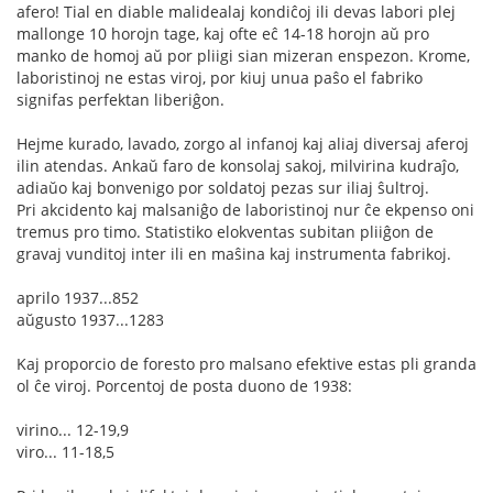
afero! Tial en diable malidealaj kondiĉoj ili devas labori plej
mallonge 10 horojn tage, kaj ofte eĉ 14-18 horojn aŭ pro
manko de homoj aŭ por pliigi sian mizeran enspezon. Krome,
laboristinoj ne estas viroj, por kiuj unua paŝo el fabriko
signifas perfektan liberiĝon.
Hejme kurado, lavado, zorgo al infanoj kaj aliaj diversaj aferoj
ilin atendas. Ankaŭ faro de konsolaj sakoj, milvirina kudraĵo,
adiaŭo kaj bonvenigo por soldatoj pezas sur iliaj ŝultroj.
Pri akcidento kaj malsaniĝo de laboristinoj nur ĉe ekpenso oni
tremus pro timo. Statistiko elokventas subitan pliiĝon de
gravaj vunditoj inter ili en maŝina kaj instrumenta fabrikoj.
aprilo 1937...852
aŭgusto 1937...1283
Kaj proporcio de foresto pro malsano efektive estas pli granda
ol ĉe viroj. Porcentoj de posta duono de 1938:
virino... 12-19,9
viro... 11-18,5