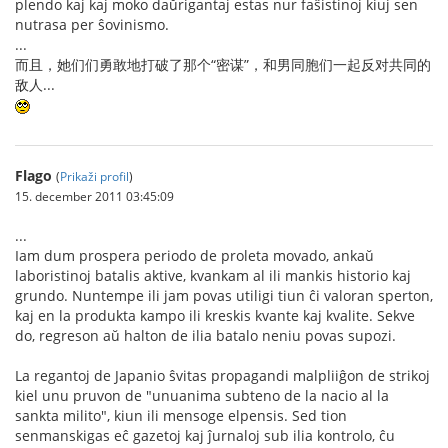
plendo kaj kaj moko daŭrigantaj estas nur faŝistinoj kiuj sen
nutrasa per ŝovinismo.
...
而且，她们们勇敢地打破了那个“密谋”，和男同胞们一起反对共同的
敌人...
Flago
(
Prikaži profil
)
15. december 2011 03:45:09
...
Iam dum prospera periodo de proleta movado, ankaŭ
laboristinoj batalis aktive, kvankam al ili mankis historio kaj
grundo. Nuntempe ili jam povas utiligi tiun ĉi valoran sperton,
kaj en la produkta kampo ili kreskis kvante kaj kvalite. Sekve
do, regreson aŭ halton de ilia batalo neniu povas supozi.
La regantoj de Japanio ŝvitas propagandi malpliiĝon de strikoj
kiel unu pruvon de "unuanima subteno de la nacio al la
sankta milito", kiun ili mensoge elpensis. Sed tion
senmanskigas eĉ gazetoj kaj ĵurnaloj sub ilia kontrolo, ĉu