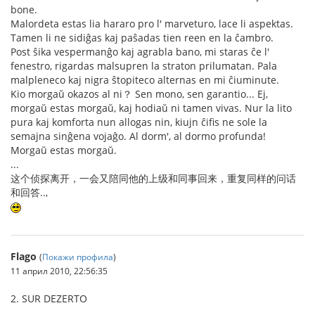
bone.
Malordeta estas lia hararo pro l' marveturo, lace li aspektas.
Tamen li ne sidiĝas kaj paŝadas tien reen en la ĉambro.
Post ŝika vespermanĝo kaj agrabla bano, mi staras ĉe l'
fenestro, rigardas malsupren la straton prilumatan. Pala
malpleneco kaj nigra ŝtopiteco alternas en mi ĉiuminute.
Kio morgaŭ okazos al ni？ Sen mono, sen garantio... Ej,
morgaŭ estas morgaŭ, kaj hodiaŭ ni tamen vivas. Nur la lito
pura kaj komforta nun allogas nin, kiujn ĉifis ne sole la
semajna sinĝena vojaĝo. Al dorm', al dormo profunda!
Morgaŭ estas morgaŭ.
...
这个侦探离开，一会又陪同他的上级和同事回来，重复同样的问话
和回答..,
Flago
(
Покажи профила
)
11 април 2010, 22:56:35
2. SUR DEZERTO