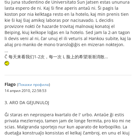
tiu juna studentino de Universitato Sun Jatsen estas ununura
lasta espero de ni. Kaj ŝi fine aperis antaŭ ni. Ŝi pagis la
koston por nia kelktaga resto en la hotelo, kaj min prenis tien
kie ŝi kaj ŝiaj amikoj laboras por nacisavado. L decidis
provizore nokti ĉe hazarde trovitaj malnovaj konatoj el
Beiping, kiuj kelkope loĝas en la hotelo. Sed jam la 2-an tagon
li devis veni al ni, ĉar unuj el ili veturis al Hankou subite, kaj la
aliaj pro manko de mono transloĝiĝis en mizeran noktejon.
...
Ĉ 每天来看我们1-2次，每一次 L 脸上的希望渐渐消散...
Flago
(
Покажи профила
)
14 април 2010, 22:58:53
3. ARO DA GEJUNULOJ
Ĝi staras en neprospera kvartalo de l' urbo. Antaŭe ĝi estis
privata mezlernejo, tamen jam de longe fermita, pro kio mi ne
scias. Malgranda sportejo nur kun aparato de korbopilko. La
duetaĝa konstruaĵo konsistas el kelkaj ĉambroj, en unu el kiuj