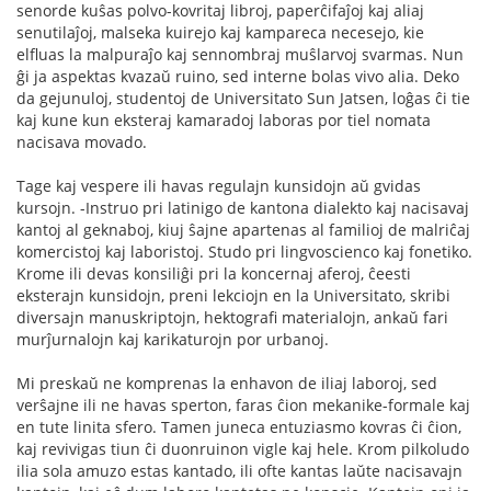
senorde kuŝas polvo-kovritaj libroj, paperĉifaĵoj kaj aliaj
senutilaĵoj, malseka kuirejo kaj kampareca necesejo, kie
elfluas la malpuraĵo kaj sennombraj muŝlarvoj svarmas. Nun
ĝi ja aspektas kvazaŭ ruino, sed interne bolas vivo alia. Deko
da gejunuloj, studentoj de Universitato Sun Jatsen, loĝas ĉi tie
kaj kune kun eksteraj kamaradoj laboras por tiel nomata
nacisava movado.
Tage kaj vespere ili havas regulajn kunsidojn aŭ gvidas
kursojn. -Instruo pri latinigo de kantona dialekto kaj nacisavaj
kantoj al geknaboj, kiuj ŝajne apartenas al familioj de malriĉaj
komercistoj kaj laboristoj. Studo pri lingvoscienco kaj fonetiko.
Krome ili devas konsiliĝi pri la koncernaj aferoj, ĉeesti
eksterajn kunsidojn, preni lekciojn en la Universitato, skribi
diversajn manuskriptojn, hektografi materialojn, ankaŭ fari
murĵurnalojn kaj karikaturojn por urbanoj.
Mi preskaŭ ne komprenas la enhavon de iliaj laboroj, sed
verŝajne ili ne havas sperton, faras ĉion mekanike-formale kaj
en tute linita sfero. Tamen juneca entuziasmo kovras ĉi ĉion,
kaj revivigas tiun ĉi duonruinon vigle kaj hele. Krom pilkoludo
ilia sola amuzo estas kantado, ili ofte kantas laŭte nacisavajn