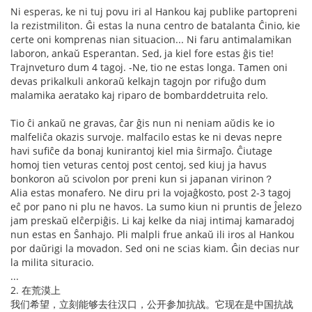
Ni esperas, ke ni tuj povu iri al Hankou kaj publike partopreni
la rezistmiliton. Ĝi estas la nuna centro de batalanta Ĉinio, kie
certe oni komprenas nian situacion... Ni faru antimalamikan
laboron, ankaŭ Esperantan. Sed, ja kiel fore estas ĝis tie!
Trajnveturo dum 4 tagoj. -Ne, tio ne estas longa. Tamen oni
devas prikalkuli ankoraŭ kelkajn tagojn por rifuĝo dum
malamika aeratako kaj riparo de bombarddetruita relo.
Tio ĉi ankaŭ ne gravas, ĉar ĝis nun ni neniam aŭdis ke io
malfeliĉa okazis survoje. malfacilo estas ke ni devas nepre
havi sufiĉe da bonaj kunirantoj kiel mia ŝirmaĵo. Ĉiutage
homoj tien veturas centoj post centoj, sed kiuj ja havus
bonkoron aŭ scivolon por preni kun si japanan virinon？
Alia estas monafero. Ne diru pri la vojaĝkosto, post 2-3 tagoj
eĉ por pano ni plu ne havos. La sumo kiun ni pruntis de Ĵelezo
jam preskaŭ elĉerpiĝis. Li kaj kelke da niaj intimaj kamaradoj
nun estas en Ŝanhajo. Pli malpli frue ankaŭ ili iros al Hankou
por daŭrigi la movadon. Sed oni ne scias kiam. Ĝin decias nur
la milita situracio.
...
2. 在荒漠上
我们希望，立刻能够去往汉口，公开参加抗战。它现在是中国抗战