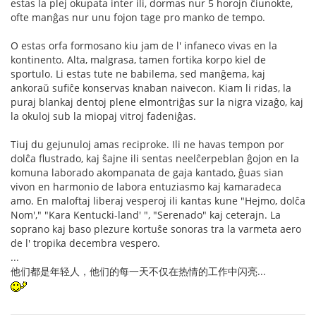
estas la plej okupata inter ili, dormas nur 5 horojn ĉiunokte,
ofte manĝas nur unu fojon tage pro manko de tempo.
O estas orfa formosano kiu jam de l' infaneco vivas en la
kontinento. Alta, malgrasa, tamen fortika korpo kiel de
sportulo. Li estas tute ne babilema, sed manĝema, kaj
ankoraŭ sufiĉe konservas knaban naivecon. Kiam li ridas, la
puraj blankaj dentoj plene elmontriĝas sur la nigra vizaĝo, kaj
la okuloj sub la miopaj vitroj fadeniĝas.
Tiuj du gejunuloj amas reciproke. Ili ne havas tempon por
dolĉa flustrado, kaj ŝajne ili sentas neelĉerpeblan ĝojon en la
komuna laborado akompanata de gaja kantado, ĝuas sian
vivon en harmonio de labora entuziasmo kaj kamaradeca
amo. En maloftaj liberaj vesperoj ili kantas kune "Hejmo, dolĉa
Nom'," "Kara Kentucki-land' ", "Serenado" kaj ceterajn. La
soprano kaj baso plezure kortuŝe sonoras tra la varmeta aero
de l' tropika decembra vespero.
...
他们都是年轻人，他们的每一天不仅在热情的工作中闪亮...