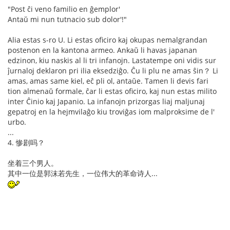
"Post ĉi veno familio en ĝemplor'
Antaŭ mi nun tutnacio sub dolor'!"
Alia estas s-ro U. Li estas oficiro kaj okupas nemalgrandan
postenon en la kantona armeo. Ankaŭ li havas japanan
edzinon, kiu naskis al li tri infanojn. Lastatempe oni vidis sur
ĵurnaloj deklaron pri ilia eksedziĝo. Ĉu li plu ne amas ŝin？ Li
amas, amas same kiel, eĉ pli ol, antaŭe. Tamen li devis fari
tion almenaŭ formale, ĉar li estas oficiro, kaj nun estas milito
inter Ĉinio kaj Japanio. La infanojn prizorgas liaj maljunaj
gepatroj en la hejmvilaĝo kiu troviĝas iom malproksime de l'
urbo.
...
4. 惨剧吗？
坐着三个男人。
其中一位是郭沫若先生，一位伟大的革命诗人...