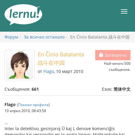
Към
съдържанието
Мен
Форум
За всичко останало
En Ĉinio Batalanta 战斗在中国
En Ĉinio Batalanta
Затворено
战斗在中国
Най-много 500
съобщения.
от
Flago
, 10 март 2010
Съобщения:
661
Език:
简体中文
Flago
(
Покажи профила
)
10 април 2010, 08:43:58
...
Inter la detektivo, gesinjoroj Ŭ kaj L denove komenciĝis
demandoj kaj respondoj en la angla lingvo. Maltrankvile kaj