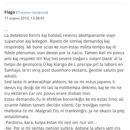
Flago
(
Покажи профила
)
11 април 2010, 13:38:43
...
La detektivo foriris kaj baldaŭ revenis akompanante siajn
superulon kaj kolegon. Ripeto de similaj demandoj kaj
respondoj. Mi bone scias ke nun estas milita tempo kaj ili
fidele plenumas sian devon por la nacio. Tamen kiel mi povus
ami kaj respekti ilin kiuj tiel severe sieĝas L solan! Dank' al la
helpo de gesinjoroj Ŭ kaj klarigo de L precipe pri la laboro en
Ŝanhajo, la tri viroj post duonhoro ekstaris, ĝentile salutis por
adiaŭi.
Sed laste ili ankoraŭfoje aldonis, ke se mi estus japano, li
devus tuj disiĝi de mi laŭ la milittempa dekreto, kaj ke mi ne
iru eksteren ĉar oni povus erare disbati min.
Estas demando, ĉu ili efektive konvinkiĝis ke mi estas ĉino, aŭ
sciante fakton tamen decidis silenti, ĉar troviĝas nenio
malbona ĉe mi. Malgraŭ ĉio, ni trankviliĝis. Ja ne okazis la plej
antaŭtimata.
-Pardonu, kara, kulpa estas mi sed oni nur vin...
-Ne. Por vi mi sentas nenion sufera. Aldone la afero jam iris