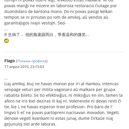
povas manĝi ne mizere en laborista restoracio ĉiutage por
duondolaro de kantona mono. Do ni povas pasigi kelkan
tempon se ni prnutas po iom de amikoj, aŭ vendos aŭ
garantiaĵigos niajn vestojn. Sed-
...
R 生病了， 他的脸庞园而白，带着温和的微笑...
Flago
(
Покажи профила
)
17 април 2010, 23:15:03
...
Liaj amikoj, kiuj ne havas monon por iri al Hankou, intencas
senpage veturi per milita vagonaro aŭ malkare per grupa
rabatita bileto. Se tio efektiviĝus, ni miksiĝus en ilin, tamen la
afero ne iris kiel deziras ili kaj ni. Volenevole ni devas resti ĉi
tie, kie L ne havas esperon trovi profesion. Pro baro de l'
lingvo li eĉ ne povas partopreni nacisavan movadon. Vegeti,
denove vegeti kvankam ni estas junaj, dume ĉirkaŭe niaj
gejunuloj tiel arde laboras.