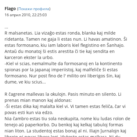
Flago
(
Покажи профила
)
16 април 2010, 22:25:03
...
R malsanetas. Lia vizaĝo estas ronda, blanka kaj milde
ridetanta. Tamen ne gaja li estas nun. Li havas amatinon. Ŝi
estas formosano, kiu iam laboris kiel flegistino en Ŝanhajo.
Antaŭ du monatoj ŝi estis arestita ĉi tie kaj sendita en
karceron ekster la urbo.
-Kiel vi scias, nemalmulte da formosanoj en la kontinento
spionas por la japanaj imperiistoj, kaj malfeliĉe ŝi estas
formosano. Nur post fino de l' milito oni liberigos ŝin, kaj
dume, ve kiu scius...
R ĉagrene mallevas la okulojn. Pasis minuto en silento. Li
prenas mian manon kaj aldonas:
-Ŝi estas dika kaj malalta kiel vi. Vi tamen estas feliĉa, ĉar vi
povas esti kun via edzo.
Nia ĉambro estas tiu sola neokupita, nome kiu ludas rolon de
tenejo aŭ paperkorbo. Du benkoj kaj kelkaj tabuloj formas
nian liton. La studentoj estas bonaj al ni. Iliajn ĵurnalojn kaj
librojn ni povas libere legi. Vivkosto estas malkara. Ni du