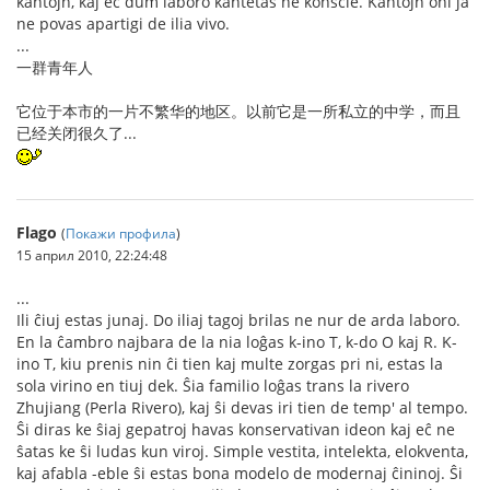
kantojn, kaj eĉ dum laboro kantetas ne konscie. Kantojn oni ja
ne povas apartigi de ilia vivo.
...
一群青年人
它位于本市的一片不繁华的地区。以前它是一所私立的中学，而且
已经关闭很久了...
Flago
(
Покажи профила
)
15 април 2010, 22:24:48
...
Ili ĉiuj estas junaj. Do iliaj tagoj brilas ne nur de arda laboro.
En la ĉambro najbara de la nia loĝas k-ino T, k-do O kaj R. K-
ino T, kiu prenis nin ĉi tien kaj multe zorgas pri ni, estas la
sola virino en tiuj dek. Ŝia familio loĝas trans la rivero
Zhujiang (Perla Rivero), kaj ŝi devas iri tien de temp' al tempo.
Ŝi diras ke ŝiaj gepatroj havas konservativan ideon kaj eĉ ne
ŝatas ke ŝi ludas kun viroj. Simple vestita, intelekta, elokventa,
kaj afabla -eble ŝi estas bona modelo de modernaj ĉininoj. Ŝi