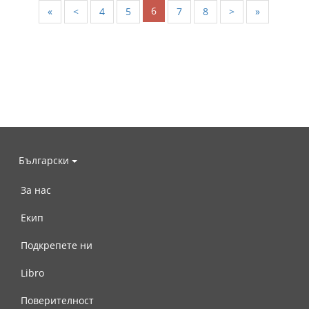
6
«
<
4
5
7
8
>
»
Български
За нас
Екип
Подкрепете ни
Libro
Поверителност