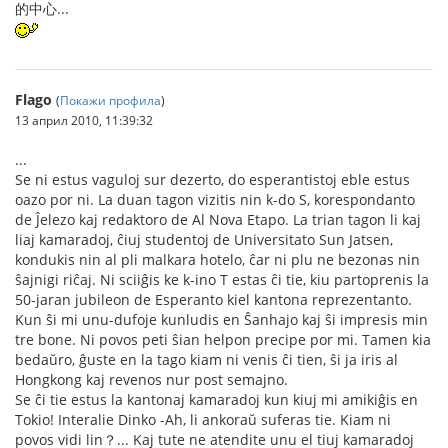
的中心...
Flago
(
Покажи профила
)
13 април 2010, 11:39:32
...
Se ni estus vaguloj sur dezerto, do esperantistoj eble estus
oazo por ni. La duan tagon vizitis nin k-do S, korespondanto
de Ĵelezo kaj redaktoro de Al Nova Etapo. La trian tagon li kaj
liaj kamaradoj, ĉiuj studentoj de Universitato Sun Jatsen,
kondukis nin al pli malkara hotelo, ĉar ni plu ne bezonas nin
ŝajnigi riĉaj. Ni sciiĝis ke k-ino T estas ĉi tie, kiu partoprenis la
50-jaran jubileon de Esperanto kiel kantona reprezentanto.
Kun ŝi mi unu-dufoje kunludis en Ŝanhajo kaj ŝi impresis min
tre bone. Ni povos peti ŝian helpon precipe por mi. Tamen kia
bedaŭro, ĝuste en la tago kiam ni venis ĉi tien, ŝi ja iris al
Hongkong kaj revenos nur post semajno.
Se ĉi tie estus la kantonaj kamaradoj kun kiuj mi amikiĝis en
Tokio! Interalie Dinko -Ah, li ankoraŭ suferas tie. Kiam ni
povos vidi lin？... Kaj tute ne atendite unu el tiuj kamaradoj