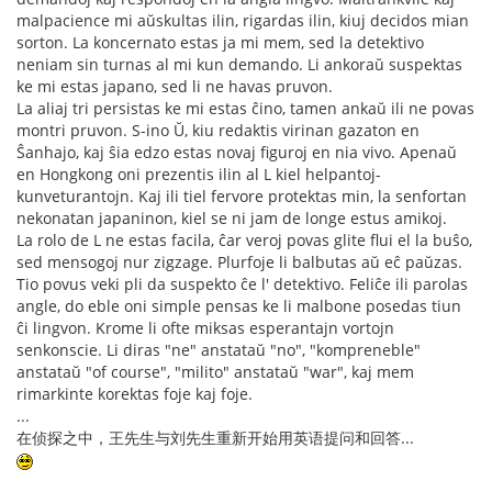
malpacience mi aŭskultas ilin, rigardas ilin, kiuj decidos mian
sorton. La koncernato estas ja mi mem, sed la detektivo
neniam sin turnas al mi kun demando. Li ankoraŭ suspektas
ke mi estas japano, sed li ne havas pruvon.
La aliaj tri persistas ke mi estas ĉino, tamen ankaŭ ili ne povas
montri pruvon. S-ino Ŭ, kiu redaktis virinan gazaton en
Ŝanhajo, kaj ŝia edzo estas novaj figuroj en nia vivo. Apenaŭ
en Hongkong oni prezentis ilin al L kiel helpantoj-
kunveturantojn. Kaj ili tiel fervore protektas min, la senfortan
nekonatan japaninon, kiel se ni jam de longe estus amikoj.
La rolo de L ne estas facila, ĉar veroj povas glite flui el la buŝo,
sed mensogoj nur zigzage. Plurfoje li balbutas aŭ eĉ paŭzas.
Tio povus veki pli da suspekto ĉe l' detektivo. Feliĉe ili parolas
angle, do eble oni simple pensas ke li malbone posedas tiun
ĉi lingvon. Krome li ofte miksas esperantajn vortojn
senkonscie. Li diras "ne" anstataŭ "no", "kompreneble"
anstataŭ "of course", "milito" anstataŭ "war", kaj mem
rimarkinte korektas foje kaj foje.
...
在侦探之中，王先生与刘先生重新开始用英语提问和回答...