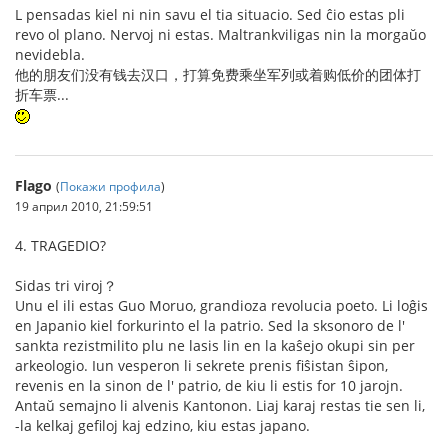
L pensadas kiel ni nin savu el tia situacio. Sed ĉio estas pli
revo ol plano. Nervoj ni estas. Maltrankviligas nin la morgaŭo
nevidebla.
他的朋友们没有钱去汉口，打算免费乘坐军列或着购低价的团体打
折车票...
Flago
(
Покажи профила
)
19 април 2010, 21:59:51
4. TRAGEDIO?
Sidas tri viroj？
Unu el ili estas Guo Moruo, grandioza revolucia poeto. Li loĝis
en Japanio kiel forkurinto el la patrio. Sed la sksonoro de l'
sankta rezistmilito plu ne lasis lin en la kaŝejo okupi sin per
arkeologio. Iun vesperon li sekrete prenis fiŝistan ŝipon,
revenis en la sinon de l' patrio, de kiu li estis for 10 jarojn.
Antaŭ semajno li alvenis Kantonon. Liaj karaj restas tie sen li,
-la kelkaj gefiloj kaj edzino, kiu estas japano.