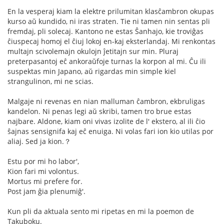
En la vesperaj kiam la elektre prilumitan klasĉambron okupas
kurso aŭ kundido, ni iras straten. Tie ni tamen nin sentas pli
fremdaj, pli solecaj. Kantono ne estas Ŝanhajo, kie troviĝas
ĉiuspecaj homoj el ĉiuj lokoj en-kaj eksterlandaj. Mi renkontas
multajn scivolemajn okulojn ĵetitajn sur min. Pluraj
preterpasantoj eĉ ankoraŭfoje turnas la korpon al mi. Ĉu ili
suspektas min Japano, aŭ rigardas min simple kiel
strangulinon, mi ne scias.
Malgaje ni revenas en nian malluman ĉambron, ekbruligas
kandelon. Ni penas legi aŭ skribi, tamen tro brue estas
najbare. Aldone, kiam oni vivas izolite de l' ekstero, al ili ĉio
ŝajnas sensignifa kaj eĉ enuiga. Ni volas fari ion kio utilas por
aliaj. Sed ja kion.？
Estu por mi ho labor',
Kion fari mi volontus.
Mortus mi prefere for.
Post jam ĝia plenumiĝ'.
Kun pli da aktuala sento mi ripetas en mi la poemon de
Takuboku.