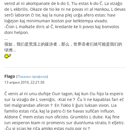
venid al ni akompanate de k-do S. Tiu estas k-do Ĉ. La vizaĝo
de L ekbrilis. Okaze de tio ke ni ne povas iri al Hankou, L devas
serĉi laboron ĉi tie, kaj la nuna plej urĝa afero estas: havi
loĝejon kaj minimuman koston por kelktempa vivado.
-Ĉion L malkaŝe diris al Ĉ, kredante ke li povos kaj bonvolos
doni helpon.
...
假如，我们是荒漠上的跋涉者，那么，世界语者们就可能是我们的
绿洲...
Flago
(
Покажи профила
)
13 април 2010, 22:21:30
Ĉ venis al ni unu-dufoje ĉiun tagon, kaj kun ĉiu fojo la espero
sur la vizaĝo de L sveniĝis. -Kial ne？ Ĉu li ne kapablas fari eĉ
tiel malgrandan aferon？ En Tokio li ĝuis luksan vivon. Lia
familio estas riĉa, kaj la patro ĉi tie havas sufiĉan influon.
Aldone Ĉ mem estas nun oficisto. Grumblis L dube. Kaj fine
iun vesperon kiam ni promenis sur duonluma strato, li elĵetis:
-Ĉu vi scias ke riĉa amiko estas nulo por ni？