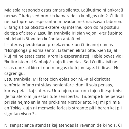
Mia sola respondo estas amara silento. Laŭkutime ni ankoraŭ
nomas Ĉ k-do, sed nun kia kamaradeco kunligas nin？ Ĉi tie li
ne partoprenas esperantan movadon nek nacisavan laboron.
Li fariĝis tipa oficisto ekstere kaj interne. Kion do ni postulu
de tipa oficisto？ Lasu lin trankvile iri sian vojon! -Per ŝupinto
mi debatis ŝtoneton kuŝantan antaŭ mi.
L suferas pieddoloron pro ekzemo kiun ĉi-tieanoj nomas
"Hongkonga piedmalsano". Li tamen eliras ofte. Kien kaj al
kiuj mi ne estas certa. Krom la esperantistoj li eble povas vidi
"kulturistojn el Ŝanhajo" kiujn li konetas. Sed ĉu ili -. Mi ne
scias dank' al kiu ni nun manĝas du fojon tage. Li diras: -Ne
ĉagreniĝu.
Estu trankvila. Mi faros ĉion eblas por ni. -Kiel dorlotita
senforta infano mi sidas nenionfare, dum li sola pensas,
kuras, petas kaj suferas. Unu fojon, nur unu fojon li esprimis:
-Je tia afero mi ja estas tute sensperta. -Tiutempe li ne pensas
pri sia hejmo en la malproksima Nordoriento, kaj mi pri mia
en Tokio, kiujn ni memvole forlasis streante pli liberan kaj pli
signifan vivon？...
Ni senpacience atendas kaj atendas la revenon de k-ino T. Ĉi