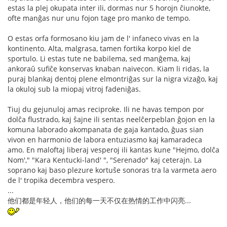
estas la plej okupata inter ili, dormas nur 5 horojn ĉiunokte,
ofte manĝas nur unu fojon tage pro manko de tempo.
O estas orfa formosano kiu jam de l' infaneco vivas en la
kontinento. Alta, malgrasa, tamen fortika korpo kiel de
sportulo. Li estas tute ne babilema, sed manĝema, kaj
ankoraŭ sufiĉe konservas knaban naivecon. Kiam li ridas, la
puraj blankaj dentoj plene elmontriĝas sur la nigra vizaĝo, kaj
la okuloj sub la miopaj vitroj fadeniĝas.
Tiuj du gejunuloj amas reciproke. Ili ne havas tempon por
dolĉa flustrado, kaj ŝajne ili sentas neelĉerpeblan ĝojon en la
komuna laborado akompanata de gaja kantado, ĝuas sian
vivon en harmonio de labora entuziasmo kaj kamaradeca
amo. En maloftaj liberaj vesperoj ili kantas kune "Hejmo, dolĉa
Nom'," "Kara Kentucki-land' ", "Serenado" kaj ceterajn. La
soprano kaj baso plezure kortuŝe sonoras tra la varmeta aero
de l' tropika decembra vespero.
...
他们都是年轻人，他们的每一天不仅在热情的工作中闪亮...