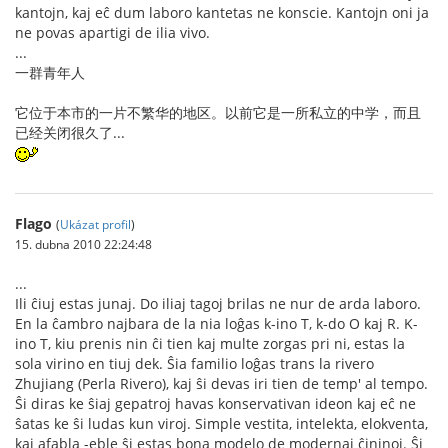
kantojn, kaj eĉ dum laboro kantetas ne konscie. Kantojn oni ja
ne povas apartigi de ilia vivo.
...
一群青年人
它位于本市的一片不繁华的地区。以前它是一所私立的中学，而且
已经关闭很久了...
Flago
(
Ukázat profil
)
15. dubna 2010 22:24:48
...
Ili ĉiuj estas junaj. Do iliaj tagoj brilas ne nur de arda laboro.
En la ĉambro najbara de la nia loĝas k-ino T, k-do O kaj R. K-
ino T, kiu prenis nin ĉi tien kaj multe zorgas pri ni, estas la
sola virino en tiuj dek. Ŝia familio loĝas trans la rivero
Zhujiang (Perla Rivero), kaj ŝi devas iri tien de temp' al tempo.
Ŝi diras ke ŝiaj gepatroj havas konservativan ideon kaj eĉ ne
ŝatas ke ŝi ludas kun viroj. Simple vestita, intelekta, elokventa,
kaj afabla -eble ŝi estas bona modelo de modernaj ĉininoj. Ŝi