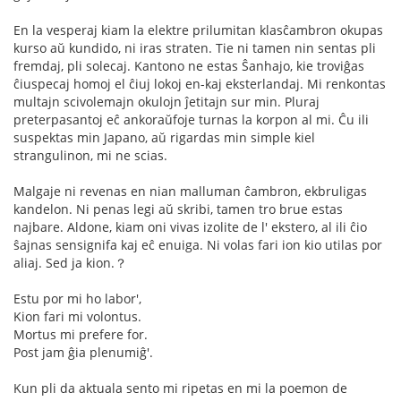
En la vesperaj kiam la elektre prilumitan klasĉambron okupas
kurso aŭ kundido, ni iras straten. Tie ni tamen nin sentas pli
fremdaj, pli solecaj. Kantono ne estas Ŝanhajo, kie troviĝas
ĉiuspecaj homoj el ĉiuj lokoj en-kaj eksterlandaj. Mi renkontas
multajn scivolemajn okulojn ĵetitajn sur min. Pluraj
preterpasantoj eĉ ankoraŭfoje turnas la korpon al mi. Ĉu ili
suspektas min Japano, aŭ rigardas min simple kiel
strangulinon, mi ne scias.
Malgaje ni revenas en nian malluman ĉambron, ekbruligas
kandelon. Ni penas legi aŭ skribi, tamen tro brue estas
najbare. Aldone, kiam oni vivas izolite de l' ekstero, al ili ĉio
ŝajnas sensignifa kaj eĉ enuiga. Ni volas fari ion kio utilas por
aliaj. Sed ja kion.？
Estu por mi ho labor',
Kion fari mi volontus.
Mortus mi prefere for.
Post jam ĝia plenumiĝ'.
Kun pli da aktuala sento mi ripetas en mi la poemon de