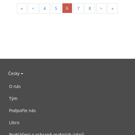
6
«
<
4
5
7
8
>
»
Česky
O nás
Tým
Podpořte nás
Libro
Prohlášení o ochraně osobních údajů