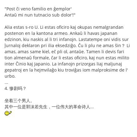
"Post ĉi veno familio en ĝemplor'
Antaŭ mi nun tutnacio sub dolor'!"
Alia estas s-ro U. Li estas oficiro kaj okupas nemalgrandan
postenon en la kantona armeo. Ankaŭ li havas japanan
edzinon, kiu naskis al li tri infanojn. Lastatempe oni vidis sur
ĵurnaloj deklaron pri ilia eksedziĝo. Ĉu li plu ne amas ŝin？ Li
amas, amas same kiel, eĉ pli ol, antaŭe. Tamen li devis fari
tion almenaŭ formale, ĉar li estas oficiro, kaj nun estas milito
inter Ĉinio kaj Japanio. La infanojn prizorgas liaj maljunaj
gepatroj en la hejmvilaĝo kiu troviĝas iom malproksime de l'
urbo.
...
4. 惨剧吗？
坐着三个男人。
其中一位是郭沫若先生，一位伟大的革命诗人...