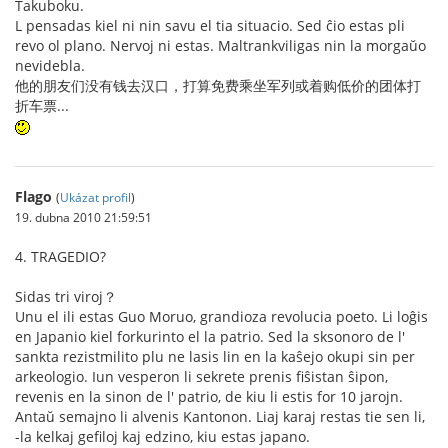
Takuboku.
L pensadas kiel ni nin savu el tia situacio. Sed ĉio estas pli
revo ol plano. Nervoj ni estas. Maltrankviligas nin la morgaŭo
nevidebla.
他的朋友们没有钱去汉口，打算免费乘坐军列或着购低价的团体打
折车票...
Flago
(
Ukázat profil
)
19. dubna 2010 21:59:51
4. TRAGEDIO?
Sidas tri viroj？
Unu el ili estas Guo Moruo, grandioza revolucia poeto. Li loĝis
en Japanio kiel forkurinto el la patrio. Sed la sksonoro de l'
sankta rezistmilito plu ne lasis lin en la kaŝejo okupi sin per
arkeologio. Iun vesperon li sekrete prenis fiŝistan ŝipon,
revenis en la sinon de l' patrio, de kiu li estis for 10 jarojn.
Antaŭ semajno li alvenis Kantonon. Liaj karaj restas tie sen li,
-la kelkaj gefiloj kaj edzino, kiu estas japano.