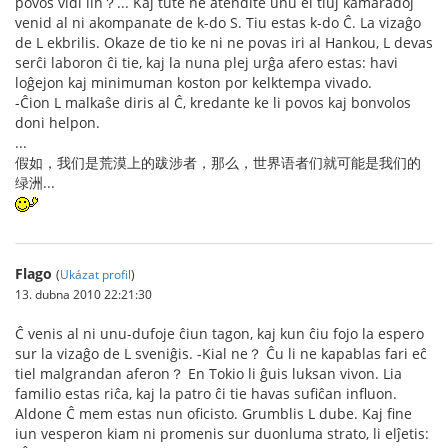
povos vidi lin？... Kaj tute ne atendite unu el tiuj kamaradoj
venid al ni akompanate de k-do S. Tiu estas k-do Ĉ. La vizaĝo
de L ekbrilis. Okaze de tio ke ni ne povas iri al Hankou, L devas
serĉi laboron ĉi tie, kaj la nuna plej urĝa afero estas: havi
loĝejon kaj minimuman koston por kelktempa vivado.
-Ĉion L malkaŝe diris al Ĉ, kredante ke li povos kaj bonvolos
doni helpon.
...
假如，我们是荒漠上的跋涉者，那么，世界语者们就可能是我们的
绿洲...
Flago
(
Ukázat profil
)
13. dubna 2010 22:21:30
Ĉ venis al ni unu-dufoje ĉiun tagon, kaj kun ĉiu fojo la espero
sur la vizaĝo de L sveniĝis. -Kial ne？ Ĉu li ne kapablas fari eĉ
tiel malgrandan aferon？ En Tokio li ĝuis luksan vivon. Lia
familio estas riĉa, kaj la patro ĉi tie havas sufiĉan influon.
Aldone Ĉ mem estas nun oficisto. Grumblis L dube. Kaj fine
iun vesperon kiam ni promenis sur duonluma strato, li elĵetis: