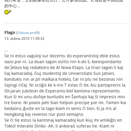
的中心...
Flago
(
Ukázat profil
)
13. dubna 2010 11:39:32
...
Se ni estus vaguloj sur dezerto, do esperantistoj eble estus
oazo por ni. La duan tagon vizitis nin k-do S, korespondanto
de Ĵelezo kaj redaktoro de Al Nova Etapo. La trian tagon li kaj
liaj kamaradoj, ĉiuj studentoj de Universitato Sun Jatsen,
kondukis nin al pli malkara hotelo, ĉar ni plu ne bezonas nin
ŝajnigi riĉaj. Ni sciiĝis ke k-ino T estas ĉi tie, kiu partoprenis la
50-jaran jubileon de Esperanto kiel kantona reprezentanto.
Kun ŝi mi unu-dufoje kunludis en Ŝanhajo kaj ŝi impresis min
tre bone. Ni povos peti ŝian helpon precipe por mi. Tamen kia
bedaŭro, ĝuste en la tago kiam ni venis ĉi tien, ŝi ja iris al
Hongkong kaj revenos nur post semajno.
Se ĉi tie estus la kantonaj kamaradoj kun kiuj mi amikiĝis en
Tokio! Interalie Dinko -Ah, li ankoraŭ suferas tie. Kiam ni