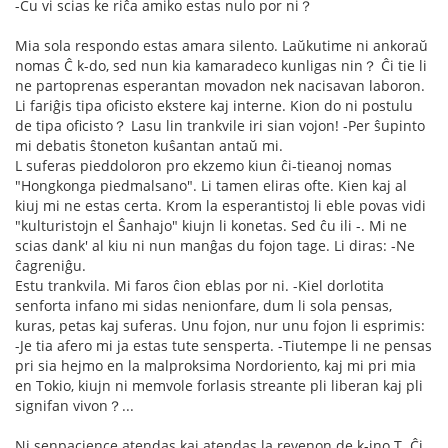
-Ĉu vi scias ke riĉa amiko estas nulo por ni？
Mia sola respondo estas amara silento. Laŭkutime ni ankoraŭ
nomas Ĉ k-do, sed nun kia kamaradeco kunligas nin？ Ĉi tie li
ne partoprenas esperantan movadon nek nacisavan laboron.
Li fariĝis tipa oficisto ekstere kaj interne. Kion do ni postulu
de tipa oficisto？ Lasu lin trankvile iri sian vojon! -Per ŝupinto
mi debatis ŝtoneton kuŝantan antaŭ mi.
L suferas pieddoloron pro ekzemo kiun ĉi-tieanoj nomas
"Hongkonga piedmalsano". Li tamen eliras ofte. Kien kaj al
kiuj mi ne estas certa. Krom la esperantistoj li eble povas vidi
"kulturistojn el Ŝanhajo" kiujn li konetas. Sed ĉu ili -. Mi ne
scias dank' al kiu ni nun manĝas du fojon tage. Li diras: -Ne
ĉagreniĝu.
Estu trankvila. Mi faros ĉion eblas por ni. -Kiel dorlotita
senforta infano mi sidas nenionfare, dum li sola pensas,
kuras, petas kaj suferas. Unu fojon, nur unu fojon li esprimis:
-Je tia afero mi ja estas tute sensperta. -Tiutempe li ne pensas
pri sia hejmo en la malproksima Nordoriento, kaj mi pri mia
en Tokio, kiujn ni memvole forlasis streante pli liberan kaj pli
signifan vivon？...
Ni senpacience atendas kaj atendas la revenon de k-ino T. Ĉi