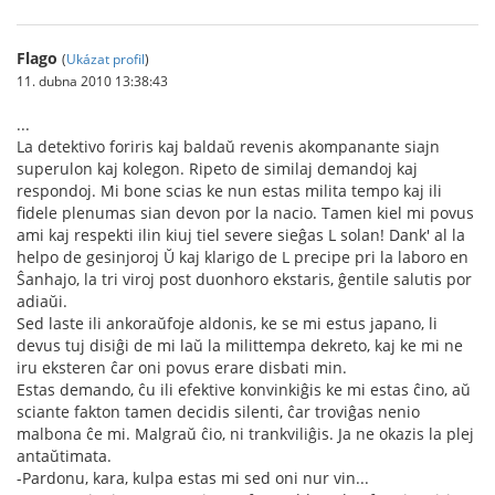
Flago
(
Ukázat profil
)
11. dubna 2010 13:38:43
...
La detektivo foriris kaj baldaŭ revenis akompanante siajn
superulon kaj kolegon. Ripeto de similaj demandoj kaj
respondoj. Mi bone scias ke nun estas milita tempo kaj ili
fidele plenumas sian devon por la nacio. Tamen kiel mi povus
ami kaj respekti ilin kiuj tiel severe sieĝas L solan! Dank' al la
helpo de gesinjoroj Ŭ kaj klarigo de L precipe pri la laboro en
Ŝanhajo, la tri viroj post duonhoro ekstaris, ĝentile salutis por
adiaŭi.
Sed laste ili ankoraŭfoje aldonis, ke se mi estus japano, li
devus tuj disiĝi de mi laŭ la milittempa dekreto, kaj ke mi ne
iru eksteren ĉar oni povus erare disbati min.
Estas demando, ĉu ili efektive konvinkiĝis ke mi estas ĉino, aŭ
sciante fakton tamen decidis silenti, ĉar troviĝas nenio
malbona ĉe mi. Malgraŭ ĉio, ni trankviliĝis. Ja ne okazis la plej
antaŭtimata.
-Pardonu, kara, kulpa estas mi sed oni nur vin...