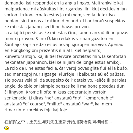
demandoj kaj respondoj en la angla lingvo. Maltrankvile kaj
malpacience mi aŭskultas ilin, rigardas ilin, kiuj decidos mian
sorton. La koncernato estas ja mi mem, sed la detektivo
neniam sin turnas al mi kun demando. Li ankoraŭ suspektas
ke mi estas japano, sed li ne havas pruvon.
La aliaj tri persistas ke mi estas ĉino, tamen ankaŭ ili ne povas
montri pruvon. S-ino Ŭ, kiu redaktis virinan gazaton en
Ŝanhajo, kaj ŝia edzo estas novaj figuroj en nia vivo. Apenaŭ
en Hongkong oni prezentis ilin al L kiel helpantoj-
kunveturantojn. Kaj ili tiel fervore protektas min, la senfortan
nekonatan japaninon, kiel se ni jam de longe estus amikoj.
La rolo de L ne estas facila, ĉar veroj povas glite flui el la buŝo,
sed mensogoj nur zigzage. Plurfoje li balbutas aŭ eĉ paŭzas.
Tio povus veki pli da suspekto ĉe l' detektivo. Feliĉe ili parolas
angle, do eble oni simple pensas ke li malbone posedas tiun
ĉi lingvon. Krome li ofte miksas esperantajn vortojn
senkonscie. Li diras "ne" anstataŭ "no", "kompreneble"
anstataŭ "of course", "milito" anstataŭ "war", kaj mem
rimarkinte korektas foje kaj foje.
...
在侦探之中，王先生与刘先生重新开始用英语提问和回答...