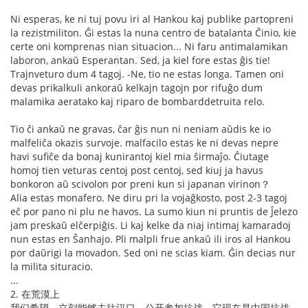
Ni esperas, ke ni tuj povu iri al Hankou kaj publike partopreni
la rezistmiliton. Ĝi estas la nuna centro de batalanta Ĉinio, kie
certe oni komprenas nian situacion... Ni faru antimalamikan
laboron, ankaŭ Esperantan. Sed, ja kiel fore estas ĝis tie!
Trajnveturo dum 4 tagoj. -Ne, tio ne estas longa. Tamen oni
devas prikalkuli ankoraŭ kelkajn tagojn por rifuĝo dum
malamika aeratako kaj riparo de bombarddetruita relo.
Tio ĉi ankaŭ ne gravas, ĉar ĝis nun ni neniam aŭdis ke io
malfeliĉa okazis survoje. malfacilo estas ke ni devas nepre
havi sufiĉe da bonaj kunirantoj kiel mia ŝirmaĵo. Ĉiutage
homoj tien veturas centoj post centoj, sed kiuj ja havus
bonkoron aŭ scivolon por preni kun si japanan virinon？
Alia estas monafero. Ne diru pri la vojaĝkosto, post 2-3 tagoj
eĉ por pano ni plu ne havos. La sumo kiun ni pruntis de Ĵelezo
jam preskaŭ elĉerpiĝis. Li kaj kelke da niaj intimaj kamaradoj
nun estas en Ŝanhajo. Pli malpli frue ankaŭ ili iros al Hankou
por daŭrigi la movadon. Sed oni ne scias kiam. Ĝin decias nur
la milita situracio.
...
2. 在荒漠上
我们希望，立刻能够去往汉口，公开参加抗战。它现在是中国抗战