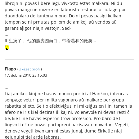
librojn ni povas libere legi. Vivkosto estas malkara. Ni du
povas manĝi ne mizere en laborista restoracio ĉiutage por
duondolaro de kantona mono. Do ni povas pasigi kelkan
tempon se ni prnutas po iom de amikoj, aŭ vendos aŭ
garantiaĵigos niajn vestojn. Sed-
...
R 生病了， 他的脸庞园而白，带着温和的微笑...
Flago
(
Ukázat profil
)
17. dubna 2010 23:15:03
...
Liaj amikoj, kiuj ne havas monon por iri al Hankou, intencas
senpage veturi per milita vagonaro aŭ malkare per grupa
rabatita bileto. Se tio efektiviĝus, ni miksiĝus en ilin, tamen la
afero ne iris kiel deziras ili kaj ni. Volenevole ni devas resti ĉi
tie, kie L ne havas esperon trovi profesion. Pro baro de l'
lingvo li eĉ ne povas partopreni nacisavan movadon. Vegeti,
denove vegeti kvankam ni estas junaj, dume ĉirkaŭe niaj
gejunuloj tiel arde laboras.