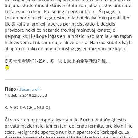
tiu juna studentino de Universitato Sun Jatsen estas ununura
lasta espero de ni. Kaj ŝi fine aperis antaŭ ni. Ŝi pagis la
koston por nia kelktaga resto en la hotelo, kaj min prenis tien
kie ŝi kaj ŝiaj amikoj laboras por nacisavado. L decidis
provizore nokti ĉe hazarde trovitaj malnovaj konatoj el
Beiping, kiuj kelkope loĝas en la hotelo. Sed jam la 2-an tagon
li devis veni al ni, ĉar unuj el ili veturis al Hankou subite, kaj la
aliaj pro manko de mono transloĝiĝis en mizeran noktejon.
...
Ĉ 每天来看我们1-2次，每一次 L 脸上的希望渐渐消散...
Flago
(
Ukázat profil
)
14. dubna 2010 22:58:53
3. ARO DA GEJUNULOJ
Ĝi staras en neprospera kvartalo de l' urbo. Antaŭe ĝi estis
privata mezlernejo, tamen jam de longe fermita, pro kio mi ne
scias. Malgranda sportejo nur kun aparato de korbopilko. La