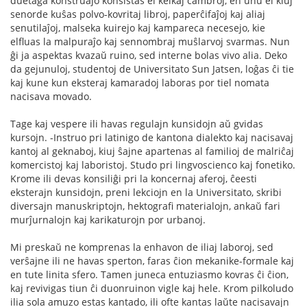
duetaĝa konstruaĵo konsistas el kelkaj ĉambroj, en unu el kiuj
senorde kuŝas polvo-kovritaj libroj, paperĉifaĵoj kaj aliaj
senutilaĵoj, malseka kuirejo kaj kampareca necesejo, kie
elfluas la malpuraĵo kaj sennombraj muŝlarvoj svarmas. Nun
ĝi ja aspektas kvazaŭ ruino, sed interne bolas vivo alia. Deko
da gejunuloj, studentoj de Universitato Sun Jatsen, loĝas ĉi tie
kaj kune kun eksteraj kamaradoj laboras por tiel nomata
nacisava movado.
Tage kaj vespere ili havas regulajn kunsidojn aŭ gvidas
kursojn. -Instruo pri latinigo de kantona dialekto kaj nacisavaj
kantoj al geknaboj, kiuj ŝajne apartenas al familioj de malriĉaj
komercistoj kaj laboristoj. Studo pri lingvoscienco kaj fonetiko.
Krome ili devas konsiliĝi pri la koncernaj aferoj, ĉeesti
eksterajn kunsidojn, preni lekciojn en la Universitato, skribi
diversajn manuskriptojn, hektografi materialojn, ankaŭ fari
murĵurnalojn kaj karikaturojn por urbanoj.
Mi preskaŭ ne komprenas la enhavon de iliaj laboroj, sed
verŝajne ili ne havas sperton, faras ĉion mekanike-formale kaj
en tute linita sfero. Tamen juneca entuziasmo kovras ĉi ĉion,
kaj revivigas tiun ĉi duonruinon vigle kaj hele. Krom pilkoludo
ilia sola amuzo estas kantado, ili ofte kantas laŭte nacisavajn