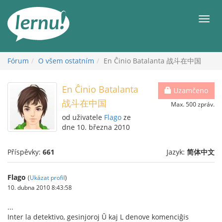
Přejít
k
Men
obsahu
Fórum
O všem ostatním
En Ĉinio Batalanta 战斗在中国
En Ĉinio Batalanta
Uzamčeno
战斗在中国
Max. 500 zpráv.
od uživatele
Flago
ze
dne 10. března 2010
Příspěvky:
661
Jazyk:
简体中文
Flago
(
Ukázat profil
)
10. dubna 2010 8:43:58
...
Inter la detektivo, gesinjoroj Ŭ kaj L denove komenciĝis