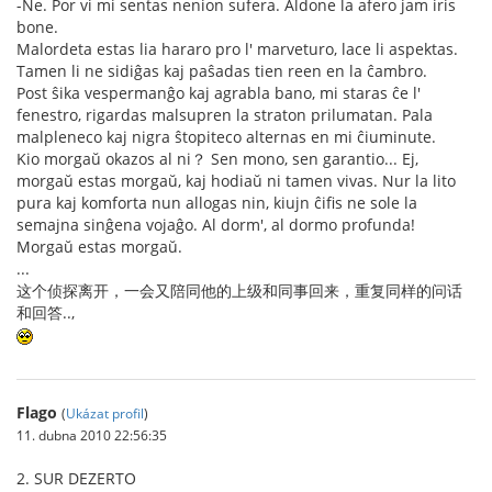
-Ne. Por vi mi sentas nenion sufera. Aldone la afero jam iris
bone.
Malordeta estas lia hararo pro l' marveturo, lace li aspektas.
Tamen li ne sidiĝas kaj paŝadas tien reen en la ĉambro.
Post ŝika vespermanĝo kaj agrabla bano, mi staras ĉe l'
fenestro, rigardas malsupren la straton prilumatan. Pala
malpleneco kaj nigra ŝtopiteco alternas en mi ĉiuminute.
Kio morgaŭ okazos al ni？ Sen mono, sen garantio... Ej,
morgaŭ estas morgaŭ, kaj hodiaŭ ni tamen vivas. Nur la lito
pura kaj komforta nun allogas nin, kiujn ĉifis ne sole la
semajna sinĝena vojaĝo. Al dorm', al dormo profunda!
Morgaŭ estas morgaŭ.
...
这个侦探离开，一会又陪同他的上级和同事回来，重复同样的问话
和回答..,
Flago
(
Ukázat profil
)
11. dubna 2010 22:56:35
2. SUR DEZERTO