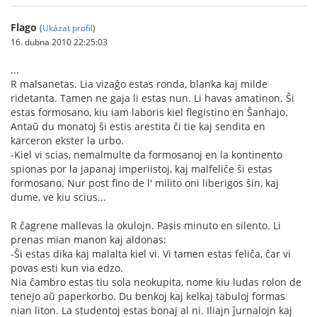
Flago
(
Ukázat profil
)
16. dubna 2010 22:25:03
...
R malsanetas. Lia vizaĝo estas ronda, blanka kaj milde
ridetanta. Tamen ne gaja li estas nun. Li havas amatinon. Ŝi
estas formosano, kiu iam laboris kiel flegistino en Ŝanhajo.
Antaŭ du monatoj ŝi estis arestita ĉi tie kaj sendita en
karceron ekster la urbo.
-Kiel vi scias, nemalmulte da formosanoj en la kontinento
spionas por la japanaj imperiistoj, kaj malfeliĉe ŝi estas
formosano. Nur post fino de l' milito oni liberigos ŝin, kaj
dume, ve kiu scius...
R ĉagrene mallevas la okulojn. Pasis minuto en silento. Li
prenas mian manon kaj aldonas:
-Ŝi estas dika kaj malalta kiel vi. Vi tamen estas feliĉa, ĉar vi
povas esti kun via edzo.
Nia ĉambro estas tiu sola neokupita, nome kiu ludas rolon de
tenejo aŭ paperkorbo. Du benkoj kaj kelkaj tabuloj formas
nian liton. La studentoj estas bonaj al ni. Iliajn ĵurnalojn kaj