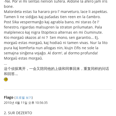
-Ne. Por vi mi sentas nenion sufera. Aldone la afero jam iris
bone.
Malordeta estas lia hararo pro l' marveturo, lace li aspektas.
Tamen li ne sidiĝas kaj paŝadas tien reen en la ĉambro.
Post ŝika vespermanĝo kaj agrabla bano, mi staras ĉe l'
fenestro, rigardas malsupren la straton prilumatan. Pala
malpleneco kaj nigra ŝtopiteco alternas en mi ĉiuminute.
Kio morgaŭ okazos al ni？ Sen mono, sen garantio... Ej,
morgaŭ estas morgaŭ, kaj hodiaŭ ni tamen vivas. Nur la lito
pura kaj komforta nun allogas nin, kiujn ĉifis ne sole la
semajna sinĝena vojaĝo. Al dorm', al dormo profunda!
Morgaŭ estas morgaŭ.
...
这个侦探离开，一会又陪同他的上级和同事回来，重复同样的问话
和回答..,
Flago
(
프로필 보기
)
2010년 4월 11일 오후 10:56:35
2. SUR DEZERTO