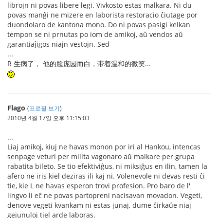
librojn ni povas libere legi. Vivkosto estas malkara. Ni du
povas manĝi ne mizere en laborista restoracio ĉiutage por
duondolaro de kantona mono. Do ni povas pasigi kelkan
tempon se ni prnutas po iom de amikoj, aŭ vendos aŭ
garantiaĵigos niajn vestojn. Sed-
...
R 生病了， 他的脸庞园而白，带着温和的微笑...
Flago
(
프로필 보기
)
2010년 4월 17일 오후 11:15:03
...
Liaj amikoj, kiuj ne havas monon por iri al Hankou, intencas
senpage veturi per milita vagonaro aŭ malkare per grupa
rabatita bileto. Se tio efektiviĝus, ni miksiĝus en ilin, tamen la
afero ne iris kiel deziras ili kaj ni. Volenevole ni devas resti ĉi
tie, kie L ne havas esperon trovi profesion. Pro baro de l'
lingvo li eĉ ne povas partopreni nacisavan movadon. Vegeti,
denove vegeti kvankam ni estas junaj, dume ĉirkaŭe niaj
gejunuloj tiel arde laboras.