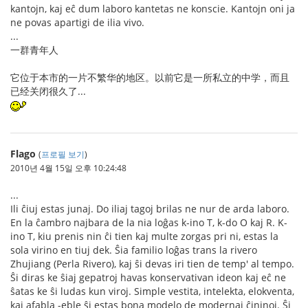
kantojn, kaj eĉ dum laboro kantetas ne konscie. Kantojn oni ja
ne povas apartigi de ilia vivo.
...
一群青年人
它位于本市的一片不繁华的地区。以前它是一所私立的中学，而且
已经关闭很久了...
Flago
(
프로필 보기
)
2010년 4월 15일 오후 10:24:48
...
Ili ĉiuj estas junaj. Do iliaj tagoj brilas ne nur de arda laboro.
En la ĉambro najbara de la nia loĝas k-ino T, k-do O kaj R. K-
ino T, kiu prenis nin ĉi tien kaj multe zorgas pri ni, estas la
sola virino en tiuj dek. Ŝia familio loĝas trans la rivero
Zhujiang (Perla Rivero), kaj ŝi devas iri tien de temp' al tempo.
Ŝi diras ke ŝiaj gepatroj havas konservativan ideon kaj eĉ ne
ŝatas ke ŝi ludas kun viroj. Simple vestita, intelekta, elokventa,
kaj afabla -eble ŝi estas bona modelo de modernaj ĉininoj. Ŝi