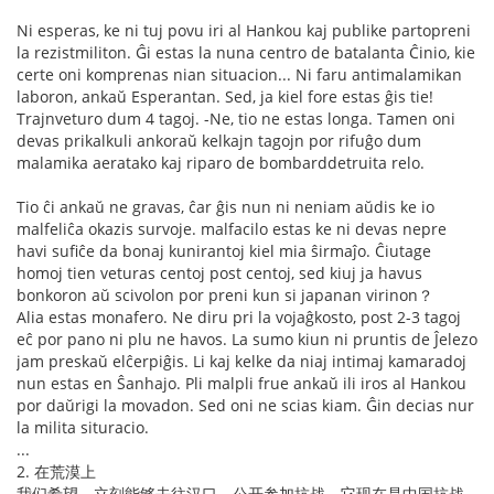
Ni esperas, ke ni tuj povu iri al Hankou kaj publike partopreni
la rezistmiliton. Ĝi estas la nuna centro de batalanta Ĉinio, kie
certe oni komprenas nian situacion... Ni faru antimalamikan
laboron, ankaŭ Esperantan. Sed, ja kiel fore estas ĝis tie!
Trajnveturo dum 4 tagoj. -Ne, tio ne estas longa. Tamen oni
devas prikalkuli ankoraŭ kelkajn tagojn por rifuĝo dum
malamika aeratako kaj riparo de bombarddetruita relo.
Tio ĉi ankaŭ ne gravas, ĉar ĝis nun ni neniam aŭdis ke io
malfeliĉa okazis survoje. malfacilo estas ke ni devas nepre
havi sufiĉe da bonaj kunirantoj kiel mia ŝirmaĵo. Ĉiutage
homoj tien veturas centoj post centoj, sed kiuj ja havus
bonkoron aŭ scivolon por preni kun si japanan virinon？
Alia estas monafero. Ne diru pri la vojaĝkosto, post 2-3 tagoj
eĉ por pano ni plu ne havos. La sumo kiun ni pruntis de Ĵelezo
jam preskaŭ elĉerpiĝis. Li kaj kelke da niaj intimaj kamaradoj
nun estas en Ŝanhajo. Pli malpli frue ankaŭ ili iros al Hankou
por daŭrigi la movadon. Sed oni ne scias kiam. Ĝin decias nur
la milita situracio.
...
2. 在荒漠上
我们希望，立刻能够去往汉口，公开参加抗战。它现在是中国抗战