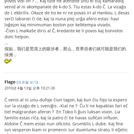
povos vidi lin？... Kaj tute ne atendite unu el tiuj kamaradoj
venid al ni akompanate de k-do S. Tiu estas k-do Ĉ. La vizaĝo
de L ekbrilis. Okaze de tio ke ni ne povas iri al Hankou, L devas
serĉi laboron ĉi tie, kaj la nuna plej urĝa afero estas: havi
loĝejon kaj minimuman koston por kelktempa vivado.
-Ĉion L malkaŝe diris al Ĉ, kredante ke li povos kaj bonvolos
doni helpon.
...
假如，我们是荒漠上的跋涉者，那么，世界语者们就可能是我们的
绿洲...
Flago
(
프로필 보기
)
2010년 4월 13일 오후 10:21:30
Ĉ venis al ni unu-dufoje ĉiun tagon, kaj kun ĉiu fojo la espero
sur la vizaĝo de L sveniĝis. -Kial ne？ Ĉu li ne kapablas fari eĉ
tiel malgrandan aferon？ En Tokio li ĝuis luksan vivon. Lia
familio estas riĉa, kaj la patro ĉi tie havas sufiĉan influon.
Aldone Ĉ mem estas nun oficisto. Grumblis L dube. Kaj fine
iun vesperon kiam ni promenis sur duonluma strato, li elĵetis: