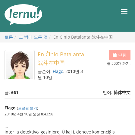
본
문
메
으
뉴
로
토론
그 밖에 모든 것
En Ĉinio Batalanta 战斗在中国
En Ĉinio Batalanta
닫힘
战斗在中国
글 500개 까지.
글쓴이:
Flago
, 2010년 3
월 10일
글:
661
언어:
简体中文
Flago
(
프로필 보기
)
2010년 4월 10일 오전 8:43:58
...
Inter la detektivo, gesinjoroj Ŭ kaj L denove komenciĝis