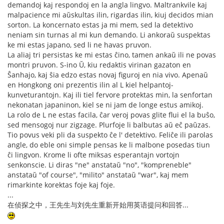
demandoj kaj respondoj en la angla lingvo. Maltrankvile kaj
malpacience mi aŭskultas ilin, rigardas ilin, kiuj decidos mian
sorton. La koncernato estas ja mi mem, sed la detektivo
neniam sin turnas al mi kun demando. Li ankoraŭ suspektas
ke mi estas japano, sed li ne havas pruvon.
La aliaj tri persistas ke mi estas ĉino, tamen ankaŭ ili ne povas
montri pruvon. S-ino Ŭ, kiu redaktis virinan gazaton en
Ŝanhajo, kaj ŝia edzo estas novaj figuroj en nia vivo. Apenaŭ
en Hongkong oni prezentis ilin al L kiel helpantoj-
kunveturantojn. Kaj ili tiel fervore protektas min, la senfortan
nekonatan japaninon, kiel se ni jam de longe estus amikoj.
La rolo de L ne estas facila, ĉar veroj povas glite flui el la buŝo,
sed mensogoj nur zigzage. Plurfoje li balbutas aŭ eĉ paŭzas.
Tio povus veki pli da suspekto ĉe l' detektivo. Feliĉe ili parolas
angle, do eble oni simple pensas ke li malbone posedas tiun
ĉi lingvon. Krome li ofte miksas esperantajn vortojn
senkonscie. Li diras "ne" anstataŭ "no", "kompreneble"
anstataŭ "of course", "milito" anstataŭ "war", kaj mem
rimarkinte korektas foje kaj foje.
...
在侦探之中，王先生与刘先生重新开始用英语提问和回答...