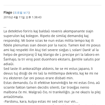
Flago
(
프로필 보기
)
2010년 4월 11일 오후 1:38:43
...
La detektivo foriris kaj baldaŭ revenis akompanante siajn
superulon kaj kolegon. Ripeto de similaj demandoj kaj
respondoj. Mi bone scias ke nun estas milita tempo kaj ili
fidele plenumas sian devon por la nacio. Tamen kiel mi povus
ami kaj respekti ilin kiuj tiel severe sieĝas L solan! Dank' al la
helpo de gesinjoroj Ŭ kaj klarigo de L precipe pri la laboro en
Ŝanhajo, la tri viroj post duonhoro ekstaris, ĝentile salutis por
adiaŭi.
Sed laste ili ankoraŭfoje aldonis, ke se mi estus japano, li
devus tuj disiĝi de mi laŭ la milittempa dekreto, kaj ke mi ne
iru eksteren ĉar oni povus erare disbati min.
Estas demando, ĉu ili efektive konvinkiĝis ke mi estas ĉino, aŭ
sciante fakton tamen decidis silenti, ĉar troviĝas nenio
malbona ĉe mi. Malgraŭ ĉio, ni trankviliĝis. Ja ne okazis la plej
antaŭtimata.
-Pardonu, kara, kulpa estas mi sed oni nur vin...