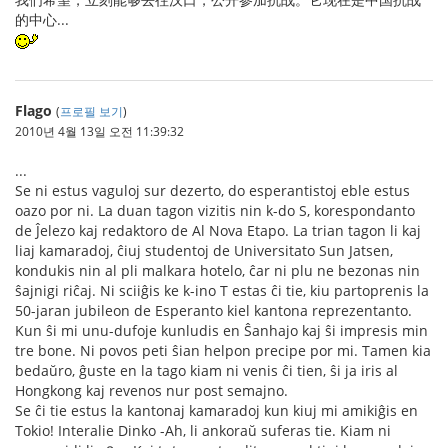
的中心...
Flago
(
프로필 보기
)
2010년 4월 13일 오전 11:39:32
...
Se ni estus vaguloj sur dezerto, do esperantistoj eble estus
oazo por ni. La duan tagon vizitis nin k-do S, korespondanto
de Ĵelezo kaj redaktoro de Al Nova Etapo. La trian tagon li kaj
liaj kamaradoj, ĉiuj studentoj de Universitato Sun Jatsen,
kondukis nin al pli malkara hotelo, ĉar ni plu ne bezonas nin
ŝajnigi riĉaj. Ni sciiĝis ke k-ino T estas ĉi tie, kiu partoprenis la
50-jaran jubileon de Esperanto kiel kantona reprezentanto.
Kun ŝi mi unu-dufoje kunludis en Ŝanhajo kaj ŝi impresis min
tre bone. Ni povos peti ŝian helpon precipe por mi. Tamen kia
bedaŭro, ĝuste en la tago kiam ni venis ĉi tien, ŝi ja iris al
Hongkong kaj revenos nur post semajno.
Se ĉi tie estus la kantonaj kamaradoj kun kiuj mi amikiĝis en
Tokio! Interalie Dinko -Ah, li ankoraŭ suferas tie. Kiam ni