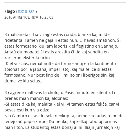
Flago
(
프로필 보기
)
2010년 4월 16일 오후 10:25:03
...
R malsanetas. Lia vizaĝo estas ronda, blanka kaj milde
ridetanta. Tamen ne gaja li estas nun. Li havas amatinon. Ŝi
estas formosano, kiu iam laboris kiel flegistino en Ŝanhajo.
Antaŭ du monatoj ŝi estis arestita ĉi tie kaj sendita en
karceron ekster la urbo.
-Kiel vi scias, nemalmulte da formosanoj en la kontinento
spionas por la japanaj imperiistoj, kaj malfeliĉe ŝi estas
formosano. Nur post fino de l' milito oni liberigos ŝin, kaj
dume, ve kiu scius...
R ĉagrene mallevas la okulojn. Pasis minuto en silento. Li
prenas mian manon kaj aldonas:
-Ŝi estas dika kaj malalta kiel vi. Vi tamen estas feliĉa, ĉar vi
povas esti kun via edzo.
Nia ĉambro estas tiu sola neokupita, nome kiu ludas rolon de
tenejo aŭ paperkorbo. Du benkoj kaj kelkaj tabuloj formas
nian liton. La studentoj estas bonaj al ni. Iliajn ĵurnalojn kaj