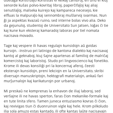
duetaĝa konstruaĵo konsistas el kelkaj ĉambroj, en unu el kiuj
senorde kuŝas polvo-kovritaj libroj, paperĉifaĵoj kaj aliaj
senutilaĵoj, malseka kuirejo kaj kampareca necesejo, kie
elfluas la malpuraĵo kaj sennombraj muŝlarvoj svarmas. Nun
ĝi ja aspektas kvazaŭ ruino, sed interne bolas vivo alia. Deko
da gejunuloj, studentoj de Universitato Sun Jatsen, loĝas ĉi tie
kaj kune kun eksteraj kamaradoj laboras por tiel nomata
nacisava movado.
Tage kaj vespere ili havas regulajn kunsidojn aŭ gvidas
kursojn. -Instruo pri latinigo de kantona dialekto kaj nacisavaj
kantoj al geknaboj, kiuj ŝajne apartenas al familioj de malriĉaj
komercistoj kaj laboristoj. Studo pri lingvoscienco kaj fonetiko.
Krome ili devas konsiliĝi pri la koncernaj aferoj, ĉeesti
eksterajn kunsidojn, preni lekciojn en la Universitato, skribi
diversajn manuskriptojn, hektografi materialojn, ankaŭ fari
murĵurnalojn kaj karikaturojn por urbanoj.
Mi preskaŭ ne komprenas la enhavon de iliaj laboroj, sed
verŝajne ili ne havas sperton, faras ĉion mekanike-formale kaj
en tute linita sfero. Tamen juneca entuziasmo kovras ĉi ĉion,
kaj revivigas tiun ĉi duonruinon vigle kaj hele. Krom pilkoludo
ilia sola amuzo estas kantado, ili ofte kantas laŭte nacisavajn