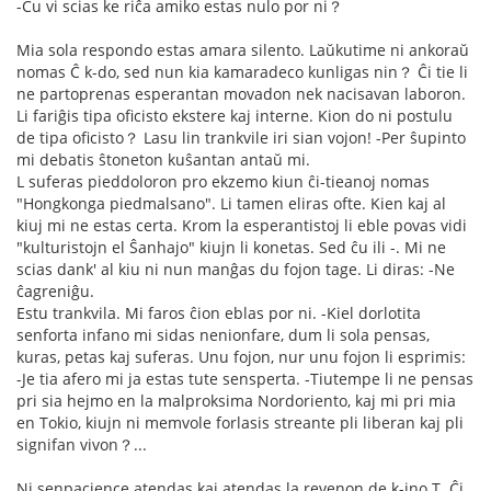
-Ĉu vi scias ke riĉa amiko estas nulo por ni？
Mia sola respondo estas amara silento. Laŭkutime ni ankoraŭ
nomas Ĉ k-do, sed nun kia kamaradeco kunligas nin？ Ĉi tie li
ne partoprenas esperantan movadon nek nacisavan laboron.
Li fariĝis tipa oficisto ekstere kaj interne. Kion do ni postulu
de tipa oficisto？ Lasu lin trankvile iri sian vojon! -Per ŝupinto
mi debatis ŝtoneton kuŝantan antaŭ mi.
L suferas pieddoloron pro ekzemo kiun ĉi-tieanoj nomas
"Hongkonga piedmalsano". Li tamen eliras ofte. Kien kaj al
kiuj mi ne estas certa. Krom la esperantistoj li eble povas vidi
"kulturistojn el Ŝanhajo" kiujn li konetas. Sed ĉu ili -. Mi ne
scias dank' al kiu ni nun manĝas du fojon tage. Li diras: -Ne
ĉagreniĝu.
Estu trankvila. Mi faros ĉion eblas por ni. -Kiel dorlotita
senforta infano mi sidas nenionfare, dum li sola pensas,
kuras, petas kaj suferas. Unu fojon, nur unu fojon li esprimis:
-Je tia afero mi ja estas tute sensperta. -Tiutempe li ne pensas
pri sia hejmo en la malproksima Nordoriento, kaj mi pri mia
en Tokio, kiujn ni memvole forlasis streante pli liberan kaj pli
signifan vivon？...
Ni senpacience atendas kaj atendas la revenon de k-ino T. Ĉi