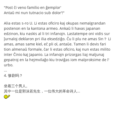
"Post ĉi veno familio en ĝemplor'
Antaŭ mi nun tutnacio sub dolor'!"
Alia estas s-ro U. Li estas oficiro kaj okupas nemalgrandan
postenon en la kantona armeo. Ankaŭ li havas japanan
edzinon, kiu naskis al li tri infanojn. Lastatempe oni vidis sur
ĵurnaloj deklaron pri ilia eksedziĝo. Ĉu li plu ne amas ŝin？ Li
amas, amas same kiel, eĉ pli ol, antaŭe. Tamen li devis fari
tion almenaŭ formale, ĉar li estas oficiro, kaj nun estas milito
inter Ĉinio kaj Japanio. La infanojn prizorgas liaj maljunaj
gepatroj en la hejmvilaĝo kiu troviĝas iom malproksime de l'
urbo.
...
4. 惨剧吗？
坐着三个男人。
其中一位是郭沫若先生，一位伟大的革命诗人...