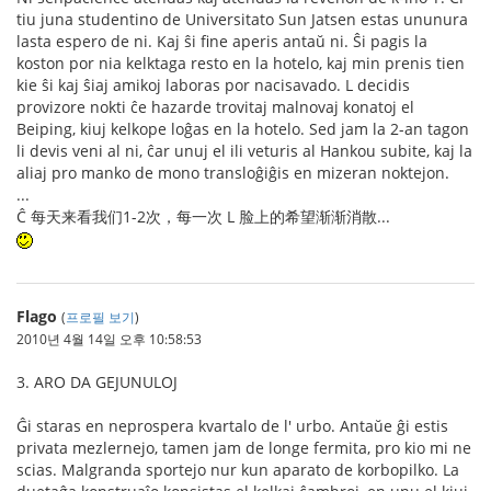
tiu juna studentino de Universitato Sun Jatsen estas ununura
lasta espero de ni. Kaj ŝi fine aperis antaŭ ni. Ŝi pagis la
koston por nia kelktaga resto en la hotelo, kaj min prenis tien
kie ŝi kaj ŝiaj amikoj laboras por nacisavado. L decidis
provizore nokti ĉe hazarde trovitaj malnovaj konatoj el
Beiping, kiuj kelkope loĝas en la hotelo. Sed jam la 2-an tagon
li devis veni al ni, ĉar unuj el ili veturis al Hankou subite, kaj la
aliaj pro manko de mono transloĝiĝis en mizeran noktejon.
...
Ĉ 每天来看我们1-2次，每一次 L 脸上的希望渐渐消散...
Flago
(
프로필 보기
)
2010년 4월 14일 오후 10:58:53
3. ARO DA GEJUNULOJ
Ĝi staras en neprospera kvartalo de l' urbo. Antaŭe ĝi estis
privata mezlernejo, tamen jam de longe fermita, pro kio mi ne
scias. Malgranda sportejo nur kun aparato de korbopilko. La