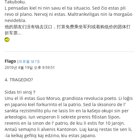
Takuboku.
L pensadas kiel ni nin savu el tia situacio. Sed ĉio estas pli
revo ol plano. Nervoj ni estas. Maltrankviligas nin la morgaŭo
nevidebla.
他的朋友们没有钱去汉口，打算免费乘坐军列或着购低价的团体打
折车票...
Flago
(
프로필 보기
)
2010년 4월 19일 오후 9:59:51
4. TRAGEDIO?
Sidas tri viroj？
Unu el ili estas Guo Moruo, grandioza revolucia poeto. Li loĝis
en Japanio kiel forkurinto el la patrio. Sed la sksonoro de l'
sankta rezistmilito plu ne lasis lin en la kaŝejo okupi sin per
arkeologio. Iun vesperon li sekrete prenis fiŝistan ŝipon,
revenis en la sinon de l' patrio, de kiu li estis for 10 jarojn.
Antaŭ semajno li alvenis Kantonon. Liaj karaj restas tie sen li,
-la kelkaj gefiloj kaj edzino, kiu estas japano.