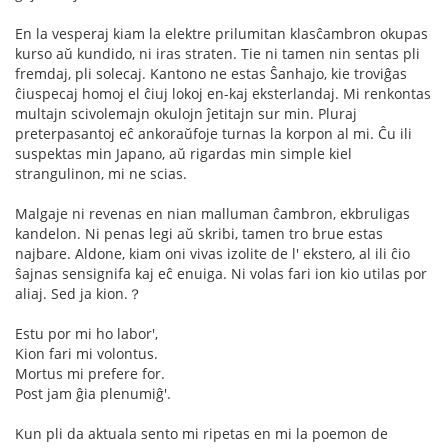
En la vesperaj kiam la elektre prilumitan klasĉambron okupas
kurso aŭ kundido, ni iras straten. Tie ni tamen nin sentas pli
fremdaj, pli solecaj. Kantono ne estas Ŝanhajo, kie troviĝas
ĉiuspecaj homoj el ĉiuj lokoj en-kaj eksterlandaj. Mi renkontas
multajn scivolemajn okulojn ĵetitajn sur min. Pluraj
preterpasantoj eĉ ankoraŭfoje turnas la korpon al mi. Ĉu ili
suspektas min Japano, aŭ rigardas min simple kiel
strangulinon, mi ne scias.
Malgaje ni revenas en nian malluman ĉambron, ekbruligas
kandelon. Ni penas legi aŭ skribi, tamen tro brue estas
najbare. Aldone, kiam oni vivas izolite de l' ekstero, al ili ĉio
ŝajnas sensignifa kaj eĉ enuiga. Ni volas fari ion kio utilas por
aliaj. Sed ja kion.？
Estu por mi ho labor',
Kion fari mi volontus.
Mortus mi prefere for.
Post jam ĝia plenumiĝ'.
Kun pli da aktuala sento mi ripetas en mi la poemon de