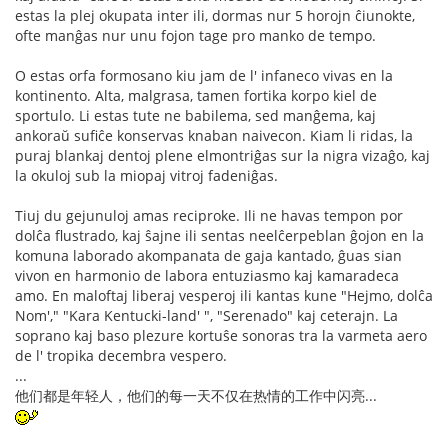
estas la plej okupata inter ili, dormas nur 5 horojn ĉiunokte,
ofte manĝas nur unu fojon tage pro manko de tempo.
O estas orfa formosano kiu jam de l' infaneco vivas en la
kontinento. Alta, malgrasa, tamen fortika korpo kiel de
sportulo. Li estas tute ne babilema, sed manĝema, kaj
ankoraŭ sufiĉe konservas knaban naivecon. Kiam li ridas, la
puraj blankaj dentoj plene elmontriĝas sur la nigra vizaĝo, kaj
la okuloj sub la miopaj vitroj fadeniĝas.
Tiuj du gejunuloj amas reciproke. Ili ne havas tempon por
dolĉa flustrado, kaj ŝajne ili sentas neelĉerpeblan ĝojon en la
komuna laborado akompanata de gaja kantado, ĝuas sian
vivon en harmonio de labora entuziasmo kaj kamaradeca
amo. En maloftaj liberaj vesperoj ili kantas kune "Hejmo, dolĉa
Nom'," "Kara Kentucki-land' ", "Serenado" kaj ceterajn. La
soprano kaj baso plezure kortuŝe sonoras tra la varmeta aero
de l' tropika decembra vespero.
...
他们都是年轻人，他们的每一天不仅在热情的工作中闪亮...