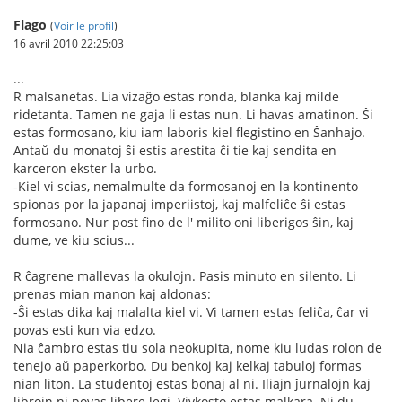
Flago
(
Voir le profil
)
16 avril 2010 22:25:03
...
R malsanetas. Lia vizaĝo estas ronda, blanka kaj milde
ridetanta. Tamen ne gaja li estas nun. Li havas amatinon. Ŝi
estas formosano, kiu iam laboris kiel flegistino en Ŝanhajo.
Antaŭ du monatoj ŝi estis arestita ĉi tie kaj sendita en
karceron ekster la urbo.
-Kiel vi scias, nemalmulte da formosanoj en la kontinento
spionas por la japanaj imperiistoj, kaj malfeliĉe ŝi estas
formosano. Nur post fino de l' milito oni liberigos ŝin, kaj
dume, ve kiu scius...
R ĉagrene mallevas la okulojn. Pasis minuto en silento. Li
prenas mian manon kaj aldonas:
-Ŝi estas dika kaj malalta kiel vi. Vi tamen estas feliĉa, ĉar vi
povas esti kun via edzo.
Nia ĉambro estas tiu sola neokupita, nome kiu ludas rolon de
tenejo aŭ paperkorbo. Du benkoj kaj kelkaj tabuloj formas
nian liton. La studentoj estas bonaj al ni. Iliajn ĵurnalojn kaj
librojn ni povas libere legi. Vivkosto estas malkara. Ni du