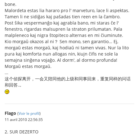
bone.
Malordeta estas lia hararo pro l' marveturo, lace li aspektas.
Tamen li ne sidiĝas kaj paŝadas tien reen en la ĉambro.
Post ŝika vespermanĝo kaj agrabla bano, mi staras ĉe l'
fenestro, rigardas malsupren la straton prilumatan. Pala
malpleneco kaj nigra ŝtopiteco alternas en mi ĉiuminute.
Kio morgaŭ okazos al ni？ Sen mono, sen garantio... Ej,
morgaŭ estas morgaŭ, kaj hodiaŭ ni tamen vivas. Nur la lito
pura kaj komforta nun allogas nin, kiujn ĉifis ne sole la
semajna sinĝena vojaĝo. Al dorm', al dormo profunda!
Morgaŭ estas morgaŭ.
...
这个侦探离开，一会又陪同他的上级和同事回来，重复同样的问话
和回答..,
Flago
(
Voir le profil
)
11 avril 2010 22:56:35
2. SUR DEZERTO