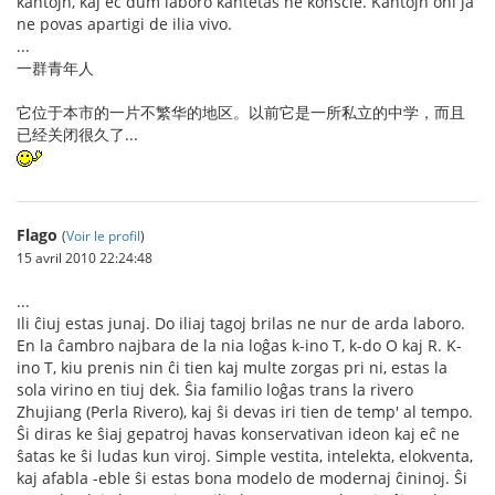
kantojn, kaj eĉ dum laboro kantetas ne konscie. Kantojn oni ja
ne povas apartigi de ilia vivo.
...
一群青年人
它位于本市的一片不繁华的地区。以前它是一所私立的中学，而且
已经关闭很久了...
Flago
(
Voir le profil
)
15 avril 2010 22:24:48
...
Ili ĉiuj estas junaj. Do iliaj tagoj brilas ne nur de arda laboro.
En la ĉambro najbara de la nia loĝas k-ino T, k-do O kaj R. K-
ino T, kiu prenis nin ĉi tien kaj multe zorgas pri ni, estas la
sola virino en tiuj dek. Ŝia familio loĝas trans la rivero
Zhujiang (Perla Rivero), kaj ŝi devas iri tien de temp' al tempo.
Ŝi diras ke ŝiaj gepatroj havas konservativan ideon kaj eĉ ne
ŝatas ke ŝi ludas kun viroj. Simple vestita, intelekta, elokventa,
kaj afabla -eble ŝi estas bona modelo de modernaj ĉininoj. Ŝi