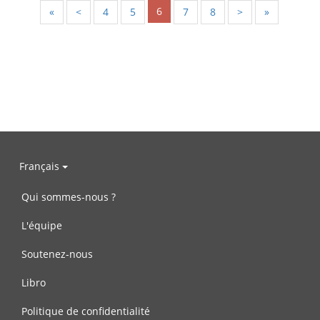
6
«
<
4
5
7
8
>
»
Français
Qui sommes-nous ?
L'équipe
Soutenez-nous
Libro
Politique de confidentialité