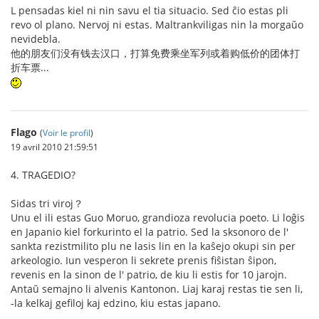
L pensadas kiel ni nin savu el tia situacio. Sed ĉio estas pli
revo ol plano. Nervoj ni estas. Maltrankviligas nin la morgaŭo
nevidebla.
他的朋友们没有钱去汉口，打算免费乘坐军列或着购低价的团体打
折车票...
Flago
(
Voir le profil
)
19 avril 2010 21:59:51
4. TRAGEDIO?
Sidas tri viroj？
Unu el ili estas Guo Moruo, grandioza revolucia poeto. Li loĝis
en Japanio kiel forkurinto el la patrio. Sed la sksonoro de l'
sankta rezistmilito plu ne lasis lin en la kaŝejo okupi sin per
arkeologio. Iun vesperon li sekrete prenis fiŝistan ŝipon,
revenis en la sinon de l' patrio, de kiu li estis for 10 jarojn.
Antaŭ semajno li alvenis Kantonon. Liaj karaj restas tie sen li,
-la kelkaj gefiloj kaj edzino, kiu estas japano.