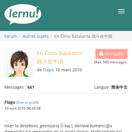
Aller
au
Men
contenu
Forum
Autres sujets
En Ĉinio Batalanta 战斗在中国
En Ĉinio Batalanta
Verrouillé
战斗在中国
Max. 500 messages.
de
Flago
, 10 mars 2010
Messages :
661
Langue:
简体中文
Flago
(
Voir le profil
)
10 avril 2010 08:43:58
...
Inter la detektivo, gesinjoroj Ŭ kaj L denove komenciĝis
demandoj kaj respondoj en la angla lingvo. Maltrankvile kaj