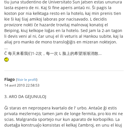
tiu juna studentino de Universitato Sun Jatsen estas ununura
lasta espero de ni. Kaj ŝi fine aperis antaŭ ni. Ŝi pagis la
koston por nia kelktaga resto en la hotelo, kaj min prenis tien
kie ŝi kaj ŝiaj amikoj laboras por nacisavado. L decidis
provizore nokti ĉe hazarde trovitaj malnovaj konatoj el
Beiping, kiuj kelkope loĝas en la hotelo. Sed jam la 2-an tagon
li devis veni al ni, ĉar unuj el ili veturis al Hankou subite, kaj la
aliaj pro manko de mono transloĝiĝis en mizeran noktejon.
...
Ĉ 每天来看我们1-2次，每一次 L 脸上的希望渐渐消散...
Flago
(
Voir le profil
)
14 avril 2010 22:58:53
3. ARO DA GEJUNULOJ
Ĝi staras en neprospera kvartalo de l' urbo. Antaŭe ĝi estis
privata mezlernejo, tamen jam de longe fermita, pro kio mi ne
scias. Malgranda sportejo nur kun aparato de korbopilko. La
duetaĝa konstruaĵo konsistas el kelkaj ĉambroj, en unu el kiuj