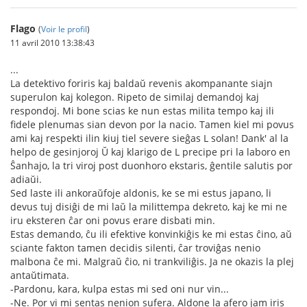
Flago
(
Voir le profil
)
11 avril 2010 13:38:43
...
La detektivo foriris kaj baldaŭ revenis akompanante siajn
superulon kaj kolegon. Ripeto de similaj demandoj kaj
respondoj. Mi bone scias ke nun estas milita tempo kaj ili
fidele plenumas sian devon por la nacio. Tamen kiel mi povus
ami kaj respekti ilin kiuj tiel severe sieĝas L solan! Dank' al la
helpo de gesinjoroj Ŭ kaj klarigo de L precipe pri la laboro en
Ŝanhajo, la tri viroj post duonhoro ekstaris, ĝentile salutis por
adiaŭi.
Sed laste ili ankoraŭfoje aldonis, ke se mi estus japano, li
devus tuj disiĝi de mi laŭ la milittempa dekreto, kaj ke mi ne
iru eksteren ĉar oni povus erare disbati min.
Estas demando, ĉu ili efektive konvinkiĝis ke mi estas ĉino, aŭ
sciante fakton tamen decidis silenti, ĉar troviĝas nenio
malbona ĉe mi. Malgraŭ ĉio, ni trankviliĝis. Ja ne okazis la plej
antaŭtimata.
-Pardonu, kara, kulpa estas mi sed oni nur vin...
-Ne. Por vi mi sentas nenion sufera. Aldone la afero jam iris