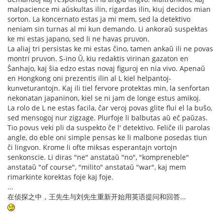
malpacience mi aŭskultas ilin, rigardas ilin, kiuj decidos mian
sorton. La koncernato estas ja mi mem, sed la detektivo
neniam sin turnas al mi kun demando. Li ankoraŭ suspektas
ke mi estas japano, sed li ne havas pruvon.
La aliaj tri persistas ke mi estas ĉino, tamen ankaŭ ili ne povas
montri pruvon. S-ino Ŭ, kiu redaktis virinan gazaton en
Ŝanhajo, kaj ŝia edzo estas novaj figuroj en nia vivo. Apenaŭ
en Hongkong oni prezentis ilin al L kiel helpantoj-
kunveturantojn. Kaj ili tiel fervore protektas min, la senfortan
nekonatan japaninon, kiel se ni jam de longe estus amikoj.
La rolo de L ne estas facila, ĉar veroj povas glite flui el la buŝo,
sed mensogoj nur zigzage. Plurfoje li balbutas aŭ eĉ paŭzas.
Tio povus veki pli da suspekto ĉe l' detektivo. Feliĉe ili parolas
angle, do eble oni simple pensas ke li malbone posedas tiun
ĉi lingvon. Krome li ofte miksas esperantajn vortojn
senkonscie. Li diras "ne" anstataŭ "no", "kompreneble"
anstataŭ "of course", "milito" anstataŭ "war", kaj mem
rimarkinte korektas foje kaj foje.
...
在侦探之中，王先生与刘先生重新开始用英语提问和回答...