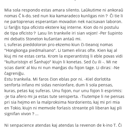
Mia sola respondo estas amara silento. Laŭkutime ni ankoraŭ
nomas Ĉ k-do, sed nun kia kamaradeco kunligas nin？ Ĉi tie li
ne partoprenas esperantan movadon nek nacisavan laboron.
Li fariĝis tipa oficisto ekstere kaj interne. Kion do ni postulu
de tipa oficisto？ Lasu lin trankvile iri sian vojon! -Per ŝupinto
mi debatis ŝtoneton kuŝantan antaŭ mi.
L suferas pieddoloron pro ekzemo kiun ĉi-tieanoj nomas
"Hongkonga piedmalsano". Li tamen eliras ofte. Kien kaj al
kiuj mi ne estas certa. Krom la esperantistoj li eble povas vidi
"kulturistojn el Ŝanhajo" kiujn li konetas. Sed ĉu ili -. Mi ne
scias dank' al kiu ni nun manĝas du fojon tage. Li diras: -Ne
ĉagreniĝu.
Estu trankvila. Mi faros ĉion eblas por ni. -Kiel dorlotita
senforta infano mi sidas nenionfare, dum li sola pensas,
kuras, petas kaj suferas. Unu fojon, nur unu fojon li esprimis:
-Je tia afero mi ja estas tute sensperta. -Tiutempe li ne pensas
pri sia hejmo en la malproksima Nordoriento, kaj mi pri mia
en Tokio, kiujn ni memvole forlasis streante pli liberan kaj pli
signifan vivon？...
Ni senpacience atendas kaj atendas la revenon de k-ino T. Ĉi