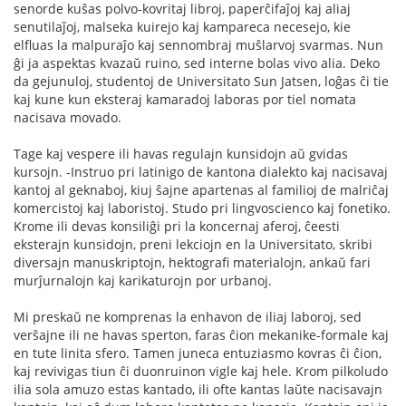
senorde kuŝas polvo-kovritaj libroj, paperĉifaĵoj kaj aliaj
senutilaĵoj, malseka kuirejo kaj kampareca necesejo, kie
elfluas la malpuraĵo kaj sennombraj muŝlarvoj svarmas. Nun
ĝi ja aspektas kvazaŭ ruino, sed interne bolas vivo alia. Deko
da gejunuloj, studentoj de Universitato Sun Jatsen, loĝas ĉi tie
kaj kune kun eksteraj kamaradoj laboras por tiel nomata
nacisava movado.
Tage kaj vespere ili havas regulajn kunsidojn aŭ gvidas
kursojn. -Instruo pri latinigo de kantona dialekto kaj nacisavaj
kantoj al geknaboj, kiuj ŝajne apartenas al familioj de malriĉaj
komercistoj kaj laboristoj. Studo pri lingvoscienco kaj fonetiko.
Krome ili devas konsiliĝi pri la koncernaj aferoj, ĉeesti
eksterajn kunsidojn, preni lekciojn en la Universitato, skribi
diversajn manuskriptojn, hektografi materialojn, ankaŭ fari
murĵurnalojn kaj karikaturojn por urbanoj.
Mi preskaŭ ne komprenas la enhavon de iliaj laboroj, sed
verŝajne ili ne havas sperton, faras ĉion mekanike-formale kaj
en tute linita sfero. Tamen juneca entuziasmo kovras ĉi ĉion,
kaj revivigas tiun ĉi duonruinon vigle kaj hele. Krom pilkoludo
ilia sola amuzo estas kantado, ili ofte kantas laŭte nacisavajn