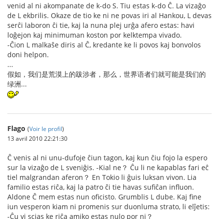
venid al ni akompanate de k-do S. Tiu estas k-do Ĉ. La vizaĝo
de L ekbrilis. Okaze de tio ke ni ne povas iri al Hankou, L devas
serĉi laboron ĉi tie, kaj la nuna plej urĝa afero estas: havi
loĝejon kaj minimuman koston por kelktempa vivado.
-Ĉion L malkaŝe diris al Ĉ, kredante ke li povos kaj bonvolos
doni helpon.
...
假如，我们是荒漠上的跋涉者，那么，世界语者们就可能是我们的
绿洲...
Flago
(
Voir le profil
)
13 avril 2010 22:21:30
Ĉ venis al ni unu-dufoje ĉiun tagon, kaj kun ĉiu fojo la espero
sur la vizaĝo de L sveniĝis. -Kial ne？ Ĉu li ne kapablas fari eĉ
tiel malgrandan aferon？ En Tokio li ĝuis luksan vivon. Lia
familio estas riĉa, kaj la patro ĉi tie havas sufiĉan influon.
Aldone Ĉ mem estas nun oficisto. Grumblis L dube. Kaj fine
iun vesperon kiam ni promenis sur duonluma strato, li elĵetis:
-Ĉu vi scias ke riĉa amiko estas nulo por ni？