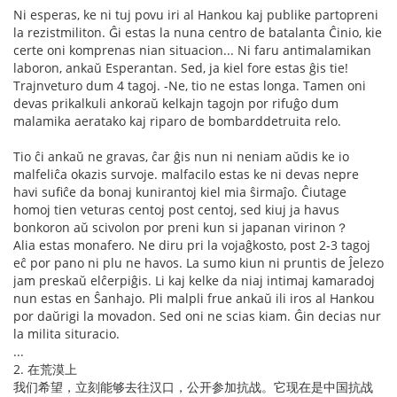
Ni esperas, ke ni tuj povu iri al Hankou kaj publike partopreni
la rezistmiliton. Ĝi estas la nuna centro de batalanta Ĉinio, kie
certe oni komprenas nian situacion... Ni faru antimalamikan
laboron, ankaŭ Esperantan. Sed, ja kiel fore estas ĝis tie!
Trajnveturo dum 4 tagoj. -Ne, tio ne estas longa. Tamen oni
devas prikalkuli ankoraŭ kelkajn tagojn por rifuĝo dum
malamika aeratako kaj riparo de bombarddetruita relo.
Tio ĉi ankaŭ ne gravas, ĉar ĝis nun ni neniam aŭdis ke io
malfeliĉa okazis survoje. malfacilo estas ke ni devas nepre
havi sufiĉe da bonaj kunirantoj kiel mia ŝirmaĵo. Ĉiutage
homoj tien veturas centoj post centoj, sed kiuj ja havus
bonkoron aŭ scivolon por preni kun si japanan virinon？
Alia estas monafero. Ne diru pri la vojaĝkosto, post 2-3 tagoj
eĉ por pano ni plu ne havos. La sumo kiun ni pruntis de Ĵelezo
jam preskaŭ elĉerpiĝis. Li kaj kelke da niaj intimaj kamaradoj
nun estas en Ŝanhajo. Pli malpli frue ankaŭ ili iros al Hankou
por daŭrigi la movadon. Sed oni ne scias kiam. Ĝin decias nur
la milita situracio.
...
2. 在荒漠上
我们希望，立刻能够去往汉口，公开参加抗战。它现在是中国抗战