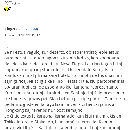
的中心...
Flago
(
Voir le profil
)
13 avril 2010 11:39:32
...
Se ni estus vaguloj sur dezerto, do esperantistoj eble estus
oazo por ni. La duan tagon vizitis nin k-do S, korespondanto
de Ĵelezo kaj redaktoro de Al Nova Etapo. La trian tagon li kaj
liaj kamaradoj, ĉiuj studentoj de Universitato Sun Jatsen,
kondukis nin al pli malkara hotelo, ĉar ni plu ne bezonas nin
ŝajnigi riĉaj. Ni sciiĝis ke k-ino T estas ĉi tie, kiu partoprenis la
50-jaran jubileon de Esperanto kiel kantona reprezentanto.
Kun ŝi mi unu-dufoje kunludis en Ŝanhajo kaj ŝi impresis min
tre bone. Ni povos peti ŝian helpon precipe por mi. Tamen kia
bedaŭro, ĝuste en la tago kiam ni venis ĉi tien, ŝi ja iris al
Hongkong kaj revenos nur post semajno.
Se ĉi tie estus la kantonaj kamaradoj kun kiuj mi amikiĝis en
Tokio! Interalie Dinko -Ah, li ankoraŭ suferas tie. Kiam ni
povos vidi lin？... Kaj tute ne atendite unu el tiuj kamaradoj