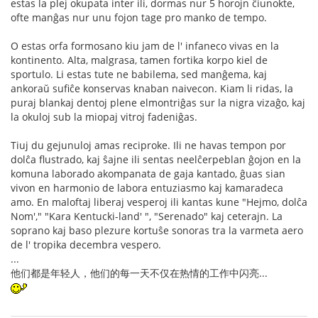
estas la plej okupata inter ili, dormas nur 5 horojn ĉiunokte,
ofte manĝas nur unu fojon tage pro manko de tempo.
O estas orfa formosano kiu jam de l' infaneco vivas en la
kontinento. Alta, malgrasa, tamen fortika korpo kiel de
sportulo. Li estas tute ne babilema, sed manĝema, kaj
ankoraŭ sufiĉe konservas knaban naivecon. Kiam li ridas, la
puraj blankaj dentoj plene elmontriĝas sur la nigra vizaĝo, kaj
la okuloj sub la miopaj vitroj fadeniĝas.
Tiuj du gejunuloj amas reciproke. Ili ne havas tempon por
dolĉa flustrado, kaj ŝajne ili sentas neelĉerpeblan ĝojon en la
komuna laborado akompanata de gaja kantado, ĝuas sian
vivon en harmonio de labora entuziasmo kaj kamaradeca
amo. En maloftaj liberaj vesperoj ili kantas kune "Hejmo, dolĉa
Nom'," "Kara Kentucki-land' ", "Serenado" kaj ceterajn. La
soprano kaj baso plezure kortuŝe sonoras tra la varmeta aero
de l' tropika decembra vespero.
...
他们都是年轻人，他们的每一天不仅在热情的工作中闪亮...