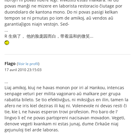
povas manĝi ne mizere en laborista restoracio ĉiutage por
duondolaro de kantona mono. Do ni povas pasigi kelkan
tempon se ni prnutas po iom de amikoj, aŭ vendos aŭ
garantiaĵigos niajn vestojn. Sed-
...
R 生病了， 他的脸庞园而白，带着温和的微笑...
Flago
(
Voir le profil
)
17 avril 2010 23:15:03
...
Liaj amikoj, kiuj ne havas monon por iri al Hankou, intencas
senpage veturi per milita vagonaro aŭ malkare per grupa
rabatita bileto. Se tio efektiviĝus, ni miksiĝus en ilin, tamen la
afero ne iris kiel deziras ili kaj ni. Volenevole ni devas resti ĉi
tie, kie L ne havas esperon trovi profesion. Pro baro de l'
lingvo li eĉ ne povas partopreni nacisavan movadon. Vegeti,
denove vegeti kvankam ni estas junaj, dume ĉirkaŭe niaj
gejunuloj tiel arde laboras.