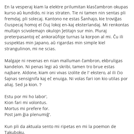
En la vesperaj kiam la elektre prilumitan klasĉambron okupas
kurso aŭ kundido, ni iras straten. Tie ni tamen nin sentas pli
fremdaj, pli solecaj. Kantono ne estas Ŝanhajo, kie troviĝas
ĉiuspecaj homoj el ĉiuj lokoj en-kaj eksterlandaj. Mi renkontas
multajn scivolemajn okulojn ĵetitajn sur min. Pluraj
preterpasantoj eĉ ankoraŭfoje turnas la korpon al mi. Ĉu ili
suspektas min Japano, aŭ rigardas min simple kiel
strangulinon, mi ne scias.
Malgaje ni revenas en nian malluman ĉambron, ekbruligas
kandelon. Ni penas legi aŭ skribi, tamen tro brue estas
najbare. Aldone, kiam oni vivas izolite de l' ekstero, al ili ĉio
ŝajnas sensignifa kaj eĉ enuiga. Ni volas fari ion kio utilas por
aliaj. Sed ja kion.？
Estu por mi ho labor',
Kion fari mi volontus.
Mortus mi prefere for.
Post jam ĝia plenumiĝ'.
Kun pli da aktuala sento mi ripetas en mi la poemon de
Takuboku.