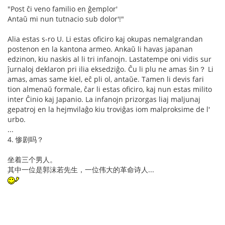
"Post ĉi veno familio en ĝemplor'
Antaŭ mi nun tutnacio sub dolor'!"
Alia estas s-ro U. Li estas oficiro kaj okupas nemalgrandan
postenon en la kantona armeo. Ankaŭ li havas japanan
edzinon, kiu naskis al li tri infanojn. Lastatempe oni vidis sur
ĵurnaloj deklaron pri ilia eksedziĝo. Ĉu li plu ne amas ŝin？ Li
amas, amas same kiel, eĉ pli ol, antaŭe. Tamen li devis fari
tion almenaŭ formale, ĉar li estas oficiro, kaj nun estas milito
inter Ĉinio kaj Japanio. La infanojn prizorgas liaj maljunaj
gepatroj en la hejmvilaĝo kiu troviĝas iom malproksime de l'
urbo.
...
4. 惨剧吗？
坐着三个男人。
其中一位是郭沫若先生，一位伟大的革命诗人...