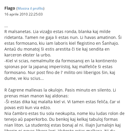
Flago
(
Mostra il profilo
)
16 aprile 2010 22:25:03
...
R malsanetas. Lia vizaĝo estas ronda, blanka kaj milde
ridetanta. Tamen ne gaja li estas nun. Li havas amatinon. Ŝi
estas formosano, kiu iam laboris kiel flegistino en Ŝanhajo.
Antaŭ du monatoj ŝi estis arestita ĉi tie kaj sendita en
karceron ekster la urbo.
-Kiel vi scias, nemalmulte da formosanoj en la kontinento
spionas por la japanaj imperiistoj, kaj malfeliĉe ŝi estas
formosano. Nur post fino de l' milito oni liberigos ŝin, kaj
dume, ve kiu scius...
R ĉagrene mallevas la okulojn. Pasis minuto en silento. Li
prenas mian manon kaj aldonas:
-Ŝi estas dika kaj malalta kiel vi. Vi tamen estas feliĉa, ĉar vi
povas esti kun via edzo.
Nia ĉambro estas tiu sola neokupita, nome kiu ludas rolon de
tenejo aŭ paperkorbo. Du benkoj kaj kelkaj tabuloj formas
nian liton. La studentoj estas bonaj al ni. Iliajn ĵurnalojn kaj
librojn ni povas libere legi. Vivkosto estas malkara. Ni du