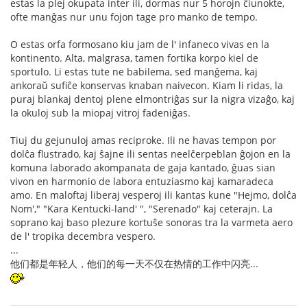
estas la plej okupata inter ili, dormas nur 5 horojn ĉiunokte,
ofte manĝas nur unu fojon tage pro manko de tempo.
O estas orfa formosano kiu jam de l' infaneco vivas en la
kontinento. Alta, malgrasa, tamen fortika korpo kiel de
sportulo. Li estas tute ne babilema, sed manĝema, kaj
ankoraŭ sufiĉe konservas knaban naivecon. Kiam li ridas, la
puraj blankaj dentoj plene elmontriĝas sur la nigra vizaĝo, kaj
la okuloj sub la miopaj vitroj fadeniĝas.
Tiuj du gejunuloj amas reciproke. Ili ne havas tempon por
dolĉa flustrado, kaj ŝajne ili sentas neelĉerpeblan ĝojon en la
komuna laborado akompanata de gaja kantado, ĝuas sian
vivon en harmonio de labora entuziasmo kaj kamaradeca
amo. En maloftaj liberaj vesperoj ili kantas kune "Hejmo, dolĉa
Nom'," "Kara Kentucki-land' ", "Serenado" kaj ceterajn. La
soprano kaj baso plezure kortuŝe sonoras tra la varmeta aero
de l' tropika decembra vespero.
...
他们都是年轻人，他们的每一天不仅在热情的工作中闪亮...