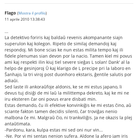
Flago
(
Mostra il profilo
)
11 aprile 2010 13:38:43
...
La detektivo foriris kaj baldaŭ revenis akompanante siajn
superulon kaj kolegon. Ripeto de similaj demandoj kaj
respondoj. Mi bone scias ke nun estas milita tempo kaj ili
fidele plenumas sian devon por la nacio. Tamen kiel mi povus
ami kaj respekti ilin kiuj tiel severe sieĝas L solan! Dank' al la
helpo de gesinjoroj Ŭ kaj klarigo de L precipe pri la laboro en
Ŝanhajo, la tri viroj post duonhoro ekstaris, ĝentile salutis por
adiaŭi.
Sed laste ili ankoraŭfoje aldonis, ke se mi estus japano, li
devus tuj disiĝi de mi laŭ la milittempa dekreto, kaj ke mi ne
iru eksteren ĉar oni povus erare disbati min.
Estas demando, ĉu ili efektive konvinkiĝis ke mi estas ĉino, aŭ
sciante fakton tamen decidis silenti, ĉar troviĝas nenio
malbona ĉe mi. Malgraŭ ĉio, ni trankviliĝis. Ja ne okazis la plej
antaŭtimata.
-Pardonu, kara, kulpa estas mi sed oni nur vin...
-Ne. Por vi mi sentas nenion sufera. Aldone la afero jam iris