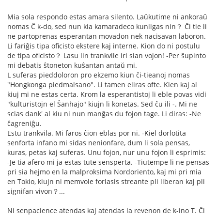
Mia sola respondo estas amara silento. Laŭkutime ni ankoraŭ
nomas Ĉ k-do, sed nun kia kamaradeco kunligas nin？ Ĉi tie li
ne partoprenas esperantan movadon nek nacisavan laboron.
Li fariĝis tipa oficisto ekstere kaj interne. Kion do ni postulu
de tipa oficisto？ Lasu lin trankvile iri sian vojon! -Per ŝupinto
mi debatis ŝtoneton kuŝantan antaŭ mi.
L suferas pieddoloron pro ekzemo kiun ĉi-tieanoj nomas
"Hongkonga piedmalsano". Li tamen eliras ofte. Kien kaj al
kiuj mi ne estas certa. Krom la esperantistoj li eble povas vidi
"kulturistojn el Ŝanhajo" kiujn li konetas. Sed ĉu ili -. Mi ne
scias dank' al kiu ni nun manĝas du fojon tage. Li diras: -Ne
ĉagreniĝu.
Estu trankvila. Mi faros ĉion eblas por ni. -Kiel dorlotita
senforta infano mi sidas nenionfare, dum li sola pensas,
kuras, petas kaj suferas. Unu fojon, nur unu fojon li esprimis:
-Je tia afero mi ja estas tute sensperta. -Tiutempe li ne pensas
pri sia hejmo en la malproksima Nordoriento, kaj mi pri mia
en Tokio, kiujn ni memvole forlasis streante pli liberan kaj pli
signifan vivon？...
Ni senpacience atendas kaj atendas la revenon de k-ino T. Ĉi