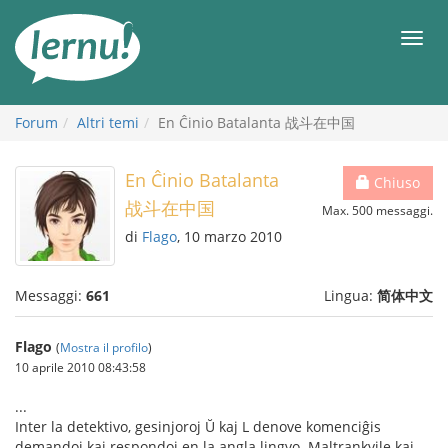
Vai
all’indice
Men
Forum
Altri temi
En Ĉinio Batalanta 战斗在中国
En Ĉinio Batalanta
Chiuso
战斗在中国
Max. 500 messaggi.
di
Flago
, 10 marzo 2010
Messaggi:
661
Lingua:
简体中文
Flago
(
Mostra il profilo
)
10 aprile 2010 08:43:58
...
Inter la detektivo, gesinjoroj Ŭ kaj L denove komenciĝis
demandoj kaj respondoj en la angla lingvo. Maltrankvile kaj