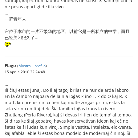
kantojn, kaj eĉ dum laboro kantetas ne konscie. Kantojn oni ja
ne povas apartigi de ilia vivo.
...
一群青年人
它位于本市的一片不繁华的地区。以前它是一所私立的中学，而且
已经关闭很久了...
Flago
(
Mostra il profilo
)
15 aprile 2010 22:24:48
...
Ili ĉiuj estas junaj. Do iliaj tagoj brilas ne nur de arda laboro.
En la ĉambro najbara de la nia loĝas k-ino T, k-do O kaj R. K-
ino T, kiu prenis nin ĉi tien kaj multe zorgas pri ni, estas la
sola virino en tiuj dek. Ŝia familio loĝas trans la rivero
Zhujiang (Perla Rivero), kaj ŝi devas iri tien de temp' al tempo.
Ŝi diras ke ŝiaj gepatroj havas konservativan ideon kaj eĉ ne
ŝatas ke ŝi ludas kun viroj. Simple vestita, intelekta, elokventa,
kaj afabla -eble ŝi estas bona modelo de modernaj ĉininoj. Ŝi