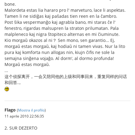
bone.
Malordeta estas lia hararo pro l' marveturo, lace li aspektas.
Tamen li ne sidiĝas kaj paŝadas tien reen en la ĉambro.
Post ŝika vespermanĝo kaj agrabla bano, mi staras ĉe l'
fenestro, rigardas malsupren la straton prilumatan. Pala
malpleneco kaj nigra ŝtopiteco alternas en mi ĉiuminute.
Kio morgaŭ okazos al ni？ Sen mono, sen garantio... Ej,
morgaŭ estas morgaŭ, kaj hodiaŭ ni tamen vivas. Nur la lito
pura kaj komforta nun allogas nin, kiujn ĉifis ne sole la
semajna sinĝena vojaĝo. Al dorm', al dormo profunda!
Morgaŭ estas morgaŭ.
...
这个侦探离开，一会又陪同他的上级和同事回来，重复同样的问话
和回答..,
Flago
(
Mostra il profilo
)
11 aprile 2010 22:56:35
2. SUR DEZERTO