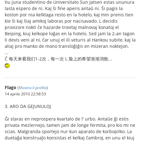
tiu juna studentino de Universitato Sun Jatsen estas ununura
lasta espero de ni. Kaj ŝi fine aperis antaŭ ni. Ŝi pagis la
koston por nia kelktaga resto en la hotelo, kaj min prenis tien
kie ŝi kaj ŝiaj amikoj laboras por nacisavado. L decidis
provizore nokti ĉe hazarde trovitaj malnovaj konatoj el
Beiping, kiuj kelkope loĝas en la hotelo. Sed jam la 2-an tagon
li devis veni al ni, ĉar unuj el ili veturis al Hankou subite, kaj la
aliaj pro manko de mono transloĝiĝis en mizeran noktejon.
...
Ĉ 每天来看我们1-2次，每一次 L 脸上的希望渐渐消散...
Flago
(
Mostra il profilo
)
14 aprile 2010 22:58:53
3. ARO DA GEJUNULOJ
Ĝi staras en neprospera kvartalo de l' urbo. Antaŭe ĝi estis
privata mezlernejo, tamen jam de longe fermita, pro kio mi ne
scias. Malgranda sportejo nur kun aparato de korbopilko. La
duetaĝa konstruaĵo konsistas el kelkaj ĉambroj, en unu el kiuj