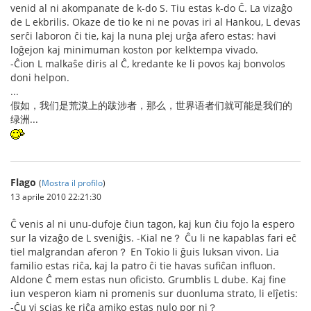
venid al ni akompanate de k-do S. Tiu estas k-do Ĉ. La vizaĝo
de L ekbrilis. Okaze de tio ke ni ne povas iri al Hankou, L devas
serĉi laboron ĉi tie, kaj la nuna plej urĝa afero estas: havi
loĝejon kaj minimuman koston por kelktempa vivado.
-Ĉion L malkaŝe diris al Ĉ, kredante ke li povos kaj bonvolos
doni helpon.
...
假如，我们是荒漠上的跋涉者，那么，世界语者们就可能是我们的
绿洲...
Flago
(
Mostra il profilo
)
13 aprile 2010 22:21:30
Ĉ venis al ni unu-dufoje ĉiun tagon, kaj kun ĉiu fojo la espero
sur la vizaĝo de L sveniĝis. -Kial ne？ Ĉu li ne kapablas fari eĉ
tiel malgrandan aferon？ En Tokio li ĝuis luksan vivon. Lia
familio estas riĉa, kaj la patro ĉi tie havas sufiĉan influon.
Aldone Ĉ mem estas nun oficisto. Grumblis L dube. Kaj fine
iun vesperon kiam ni promenis sur duonluma strato, li elĵetis:
-Ĉu vi scias ke riĉa amiko estas nulo por ni？