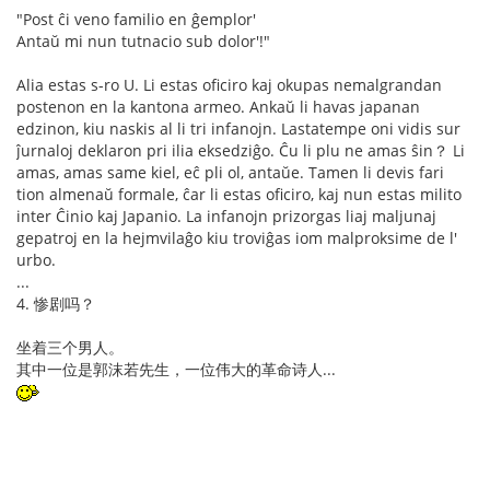
"Post ĉi veno familio en ĝemplor'
Antaŭ mi nun tutnacio sub dolor'!"
Alia estas s-ro U. Li estas oficiro kaj okupas nemalgrandan
postenon en la kantona armeo. Ankaŭ li havas japanan
edzinon, kiu naskis al li tri infanojn. Lastatempe oni vidis sur
ĵurnaloj deklaron pri ilia eksedziĝo. Ĉu li plu ne amas ŝin？ Li
amas, amas same kiel, eĉ pli ol, antaŭe. Tamen li devis fari
tion almenaŭ formale, ĉar li estas oficiro, kaj nun estas milito
inter Ĉinio kaj Japanio. La infanojn prizorgas liaj maljunaj
gepatroj en la hejmvilaĝo kiu troviĝas iom malproksime de l'
urbo.
...
4. 惨剧吗？
坐着三个男人。
其中一位是郭沫若先生，一位伟大的革命诗人...