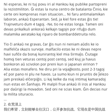
Ni esperas, ke ni tuj povu iri al Hankou kaj publike partopreni
la rezistmiliton. Ĝi estas la nuna centro de batalanta Ĉinio, kie
certe oni komprenas nian situacion... Ni faru antimalamikan
laboron, ankaŭ Esperantan. Sed, ja kiel fore estas ĝis tie!
Trajnveturo dum 4 tagoj. -Ne, tio ne estas longa. Tamen oni
devas prikalkuli ankoraŭ kelkajn tagojn por rifuĝo dum
malamika aeratako kaj riparo de bombarddetruita relo.
Tio ĉi ankaŭ ne gravas, ĉar ĝis nun ni neniam aŭdis ke io
malfeliĉa okazis survoje. malfacilo estas ke ni devas nepre
havi sufiĉe da bonaj kunirantoj kiel mia ŝirmaĵo. Ĉiutage
homoj tien veturas centoj post centoj, sed kiuj ja havus
bonkoron aŭ scivolon por preni kun si japanan virinon？
Alia estas monafero. Ne diru pri la vojaĝkosto, post 2-3 tagoj
eĉ por pano ni plu ne havos. La sumo kiun ni pruntis de Ĵelezo
jam preskaŭ elĉerpiĝis. Li kaj kelke da niaj intimaj kamaradoj
nun estas en Ŝanhajo. Pli malpli frue ankaŭ ili iros al Hankou
por daŭrigi la movadon. Sed oni ne scias kiam. Ĝin decias nur
la milita situracio.
...
2. 在荒漠上
我们希望，立刻能够去往汉口，公开参加抗战。它现在是中国抗战