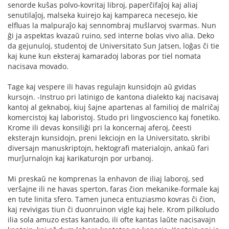
senorde kuŝas polvo-kovritaj libroj, paperĉifaĵoj kaj aliaj
senutilaĵoj, malseka kuirejo kaj kampareca necesejo, kie
elfluas la malpuraĵo kaj sennombraj muŝlarvoj svarmas. Nun
ĝi ja aspektas kvazaŭ ruino, sed interne bolas vivo alia. Deko
da gejunuloj, studentoj de Universitato Sun Jatsen, loĝas ĉi tie
kaj kune kun eksteraj kamaradoj laboras por tiel nomata
nacisava movado.
Tage kaj vespere ili havas regulajn kunsidojn aŭ gvidas
kursojn. -Instruo pri latinigo de kantona dialekto kaj nacisavaj
kantoj al geknaboj, kiuj ŝajne apartenas al familioj de malriĉaj
komercistoj kaj laboristoj. Studo pri lingvoscienco kaj fonetiko.
Krome ili devas konsiliĝi pri la koncernaj aferoj, ĉeesti
eksterajn kunsidojn, preni lekciojn en la Universitato, skribi
diversajn manuskriptojn, hektografi materialojn, ankaŭ fari
murĵurnalojn kaj karikaturojn por urbanoj.
Mi preskaŭ ne komprenas la enhavon de iliaj laboroj, sed
verŝajne ili ne havas sperton, faras ĉion mekanike-formale kaj
en tute linita sfero. Tamen juneca entuziasmo kovras ĉi ĉion,
kaj revivigas tiun ĉi duonruinon vigle kaj hele. Krom pilkoludo
ilia sola amuzo estas kantado, ili ofte kantas laŭte nacisavajn