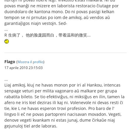
povas manĝi ne mizere en laborista restoracio ĉiutage por
duondolaro de kantona mono. Do ni povas pasigi kelkan
tempon se ni prnutas po iom de amikoj, aŭ vendos aŭ
garantiaĵigos niajn vestojn. Sed-
...
R 生病了， 他的脸庞园而白，带着温和的微笑...
Flago
(
Mostra il profilo
)
17 aprile 2010 23:15:03
...
Liaj amikoj, kiuj ne havas monon por iri al Hankou, intencas
senpage veturi per milita vagonaro aŭ malkare per grupa
rabatita bileto. Se tio efektiviĝus, ni miksiĝus en ilin, tamen la
afero ne iris kiel deziras ili kaj ni. Volenevole ni devas resti ĉi
tie, kie L ne havas esperon trovi profesion. Pro baro de l'
lingvo li eĉ ne povas partopreni nacisavan movadon. Vegeti,
denove vegeti kvankam ni estas junaj, dume ĉirkaŭe niaj
gejunuloj tiel arde laboras.