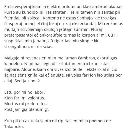
En la vesperaj kiam la elektre prilumitan klasĉambron okupas
kurso aŭ kundido, ni iras straten. Tie ni tamen nin sentas pli
fremdaj, pli solecaj. Kantono ne estas Ŝanhajo, kie troviĝas
ĉiuspecaj homoj el ĉiuj lokoj en-kaj eksterlandaj. Mi renkontas
multajn scivolemajn okulojn ĵetitajn sur min. Pluraj
preterpasantoj eĉ ankoraŭfoje turnas la korpon al mi. Ĉu ili
suspektas min Japano, aŭ rigardas min simple kiel
strangulinon, mi ne scias.
Malgaje ni revenas en nian malluman ĉambron, ekbruligas
kandelon. Ni penas legi aŭ skribi, tamen tro brue estas
najbare. Aldone, kiam oni vivas izolite de l' ekstero, al ili ĉio
ŝajnas sensignifa kaj eĉ enuiga. Ni volas fari ion kio utilas por
aliaj. Sed ja kion.？
Estu por mi ho labor',
Kion fari mi volontus.
Mortus mi prefere for.
Post jam ĝia plenumiĝ'.
Kun pli da aktuala sento mi ripetas en mi la poemon de
Takuboku.