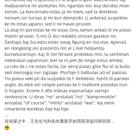
malpacience mi aŭskultas ilin, rigardas ilin, kiuj decidos mian
sorton. La koncernato estas ja mi mem, sed la detektivo
neniam sin turnas al mi kun demando. Li ankoraŭ suspektas
ke mi estas japano, sed li ne havas pruvon.
La aliaj tri persistas ke mi estas ĉino, tamen ankaŭ ili ne povas
montri pruvon. S-ino Ŭ, kiu redaktis virinan gazaton en
Ŝanhajo, kaj ŝia edzo estas novaj figuroj en nia vivo. Apenaŭ
en Hongkong oni prezentis ilin al L kiel helpantoj-
kunveturantojn. Kaj ili tiel fervore protektas min, la senfortan
nekonatan japaninon, kiel se ni jam de longe estus amikoj.
La rolo de L ne estas facila, ĉar veroj povas glite flui el la buŝo,
sed mensogoj nur zigzage. Plurfoje li balbutas aŭ eĉ paŭzas.
Tio povus veki pli da suspekto ĉe l' detektivo. Feliĉe ili parolas
angle, do eble oni simple pensas ke li malbone posedas tiun
ĉi lingvon. Krome li ofte miksas esperantajn vortojn
senkonscie. Li diras "ne" anstataŭ "no", "kompreneble"
anstataŭ "of course", "milito" anstataŭ "war", kaj mem
rimarkinte korektas foje kaj foje.
...
在侦探之中，王先生与刘先生重新开始用英语提问和回答...