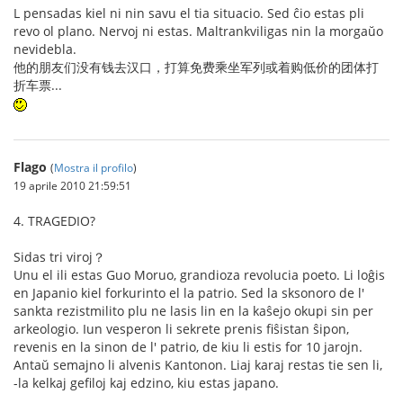
L pensadas kiel ni nin savu el tia situacio. Sed ĉio estas pli
revo ol plano. Nervoj ni estas. Maltrankviligas nin la morgaŭo
nevidebla.
他的朋友们没有钱去汉口，打算免费乘坐军列或着购低价的团体打
折车票...
Flago
(
Mostra il profilo
)
19 aprile 2010 21:59:51
4. TRAGEDIO?
Sidas tri viroj？
Unu el ili estas Guo Moruo, grandioza revolucia poeto. Li loĝis
en Japanio kiel forkurinto el la patrio. Sed la sksonoro de l'
sankta rezistmilito plu ne lasis lin en la kaŝejo okupi sin per
arkeologio. Iun vesperon li sekrete prenis fiŝistan ŝipon,
revenis en la sinon de l' patrio, de kiu li estis for 10 jarojn.
Antaŭ semajno li alvenis Kantonon. Liaj karaj restas tie sen li,
-la kelkaj gefiloj kaj edzino, kiu estas japano.