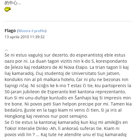
的中心...
Flago
(
Mostra il profilo
)
13 aprile 2010 11:39:32
...
Se ni estus vaguloj sur dezerto, do esperantistoj eble estus
oazo por ni. La duan tagon vizitis nin k-do S, korespondanto
de Ĵelezo kaj redaktoro de Al Nova Etapo. La trian tagon li kaj
liaj kamaradoj, ĉiuj studentoj de Universitato Sun Jatsen,
kondukis nin al pli malkara hotelo, ĉar ni plu ne bezonas nin
ŝajnigi riĉaj. Ni sciiĝis ke k-ino T estas ĉi tie, kiu partoprenis la
50-jaran jubileon de Esperanto kiel kantona reprezentanto.
Kun ŝi mi unu-dufoje kunludis en Ŝanhajo kaj ŝi impresis min
tre bone. Ni povos peti ŝian helpon precipe por mi. Tamen kia
bedaŭro, ĝuste en la tago kiam ni venis ĉi tien, ŝi ja iris al
Hongkong kaj revenos nur post semajno.
Se ĉi tie estus la kantonaj kamaradoj kun kiuj mi amikiĝis en
Tokio! Interalie Dinko -Ah, li ankoraŭ suferas tie. Kiam ni
povos vidi lin？... Kaj tute ne atendite unu el tiuj kamaradoj