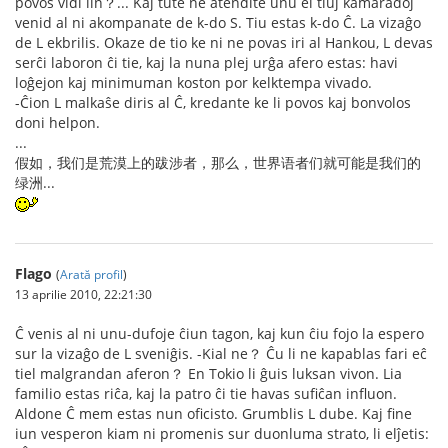
povos vidi lin？... Kaj tute ne atendite unu el tiuj kamaradoj
venid al ni akompanate de k-do S. Tiu estas k-do Ĉ. La vizaĝo
de L ekbrilis. Okaze de tio ke ni ne povas iri al Hankou, L devas
serĉi laboron ĉi tie, kaj la nuna plej urĝa afero estas: havi
loĝejon kaj minimuman koston por kelktempa vivado.
-Ĉion L malkaŝe diris al Ĉ, kredante ke li povos kaj bonvolos
doni helpon.
...
假如，我们是荒漠上的跋涉者，那么，世界语者们就可能是我们的
绿洲...
Flago
(
Arată profil
)
13 aprilie 2010, 22:21:30
Ĉ venis al ni unu-dufoje ĉiun tagon, kaj kun ĉiu fojo la espero
sur la vizaĝo de L sveniĝis. -Kial ne？ Ĉu li ne kapablas fari eĉ
tiel malgrandan aferon？ En Tokio li ĝuis luksan vivon. Lia
familio estas riĉa, kaj la patro ĉi tie havas sufiĉan influon.
Aldone Ĉ mem estas nun oficisto. Grumblis L dube. Kaj fine
iun vesperon kiam ni promenis sur duonluma strato, li elĵetis: