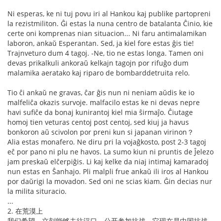
Ni esperas, ke ni tuj povu iri al Hankou kaj publike partopreni
la rezistmiliton. Ĝi estas la nuna centro de batalanta Ĉinio, kie
certe oni komprenas nian situacion... Ni faru antimalamikan
laboron, ankaŭ Esperantan. Sed, ja kiel fore estas ĝis tie!
Trajnveturo dum 4 tagoj. -Ne, tio ne estas longa. Tamen oni
devas prikalkuli ankoraŭ kelkajn tagojn por rifuĝo dum
malamika aeratako kaj riparo de bombarddetruita relo.
Tio ĉi ankaŭ ne gravas, ĉar ĝis nun ni neniam aŭdis ke io
malfeliĉa okazis survoje. malfacilo estas ke ni devas nepre
havi sufiĉe da bonaj kunirantoj kiel mia ŝirmaĵo. Ĉiutage
homoj tien veturas centoj post centoj, sed kiuj ja havus
bonkoron aŭ scivolon por preni kun si japanan virinon？
Alia estas monafero. Ne diru pri la vojaĝkosto, post 2-3 tagoj
eĉ por pano ni plu ne havos. La sumo kiun ni pruntis de Ĵelezo
jam preskaŭ elĉerpiĝis. Li kaj kelke da niaj intimaj kamaradoj
nun estas en Ŝanhajo. Pli malpli frue ankaŭ ili iros al Hankou
por daŭrigi la movadon. Sed oni ne scias kiam. Ĝin decias nur
la milita situracio.
...
2. 在荒漠上
我们希望，立刻能够去往汉口，公开参加抗战。它现在是中国抗战