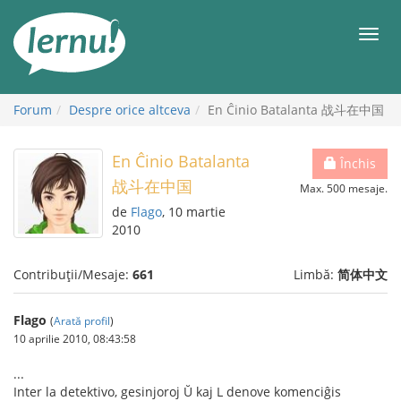
Mergi
la
Meni
conținut
Forum
Despre orice altceva
En Ĉinio Batalanta 战斗在中国
En Ĉinio Batalanta
Închis
战斗在中国
Max. 500 mesaje.
de
Flago
, 10 martie
2010
Contribuții/Mesaje:
661
Limbă:
简体中文
Flago
(
Arată profil
)
10 aprilie 2010, 08:43:58
...
Inter la detektivo, gesinjoroj Ŭ kaj L denove komenciĝis