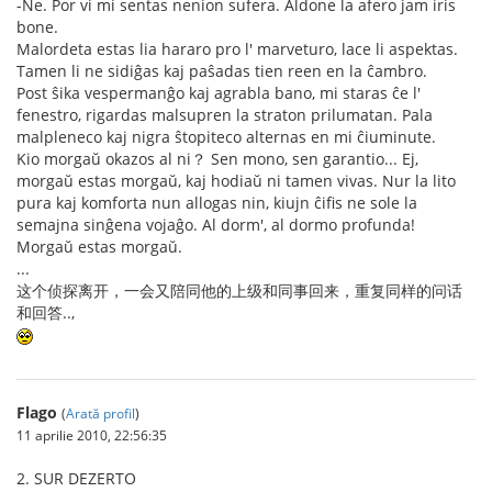
-Ne. Por vi mi sentas nenion sufera. Aldone la afero jam iris
bone.
Malordeta estas lia hararo pro l' marveturo, lace li aspektas.
Tamen li ne sidiĝas kaj paŝadas tien reen en la ĉambro.
Post ŝika vespermanĝo kaj agrabla bano, mi staras ĉe l'
fenestro, rigardas malsupren la straton prilumatan. Pala
malpleneco kaj nigra ŝtopiteco alternas en mi ĉiuminute.
Kio morgaŭ okazos al ni？ Sen mono, sen garantio... Ej,
morgaŭ estas morgaŭ, kaj hodiaŭ ni tamen vivas. Nur la lito
pura kaj komforta nun allogas nin, kiujn ĉifis ne sole la
semajna sinĝena vojaĝo. Al dorm', al dormo profunda!
Morgaŭ estas morgaŭ.
...
这个侦探离开，一会又陪同他的上级和同事回来，重复同样的问话
和回答..,
Flago
(
Arată profil
)
11 aprilie 2010, 22:56:35
2. SUR DEZERTO