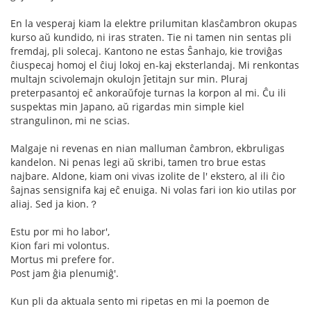
En la vesperaj kiam la elektre prilumitan klasĉambron okupas
kurso aŭ kundido, ni iras straten. Tie ni tamen nin sentas pli
fremdaj, pli solecaj. Kantono ne estas Ŝanhajo, kie troviĝas
ĉiuspecaj homoj el ĉiuj lokoj en-kaj eksterlandaj. Mi renkontas
multajn scivolemajn okulojn ĵetitajn sur min. Pluraj
preterpasantoj eĉ ankoraŭfoje turnas la korpon al mi. Ĉu ili
suspektas min Japano, aŭ rigardas min simple kiel
strangulinon, mi ne scias.
Malgaje ni revenas en nian malluman ĉambron, ekbruligas
kandelon. Ni penas legi aŭ skribi, tamen tro brue estas
najbare. Aldone, kiam oni vivas izolite de l' ekstero, al ili ĉio
ŝajnas sensignifa kaj eĉ enuiga. Ni volas fari ion kio utilas por
aliaj. Sed ja kion.？
Estu por mi ho labor',
Kion fari mi volontus.
Mortus mi prefere for.
Post jam ĝia plenumiĝ'.
Kun pli da aktuala sento mi ripetas en mi la poemon de