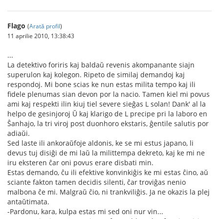
Flago
(
Arată profil
)
11 aprilie 2010, 13:38:43
...
La detektivo foriris kaj baldaŭ revenis akompanante siajn
superulon kaj kolegon. Ripeto de similaj demandoj kaj
respondoj. Mi bone scias ke nun estas milita tempo kaj ili
fidele plenumas sian devon por la nacio. Tamen kiel mi povus
ami kaj respekti ilin kiuj tiel severe sieĝas L solan! Dank' al la
helpo de gesinjoroj Ŭ kaj klarigo de L precipe pri la laboro en
Ŝanhajo, la tri viroj post duonhoro ekstaris, ĝentile salutis por
adiaŭi.
Sed laste ili ankoraŭfoje aldonis, ke se mi estus japano, li
devus tuj disiĝi de mi laŭ la milittempa dekreto, kaj ke mi ne
iru eksteren ĉar oni povus erare disbati min.
Estas demando, ĉu ili efektive konvinkiĝis ke mi estas ĉino, aŭ
sciante fakton tamen decidis silenti, ĉar troviĝas nenio
malbona ĉe mi. Malgraŭ ĉio, ni trankviliĝis. Ja ne okazis la plej
antaŭtimata.
-Pardonu, kara, kulpa estas mi sed oni nur vin...