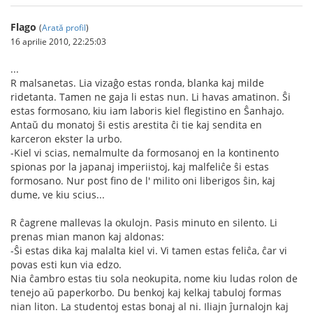
Flago
(
Arată profil
)
16 aprilie 2010, 22:25:03
...
R malsanetas. Lia vizaĝo estas ronda, blanka kaj milde
ridetanta. Tamen ne gaja li estas nun. Li havas amatinon. Ŝi
estas formosano, kiu iam laboris kiel flegistino en Ŝanhajo.
Antaŭ du monatoj ŝi estis arestita ĉi tie kaj sendita en
karceron ekster la urbo.
-Kiel vi scias, nemalmulte da formosanoj en la kontinento
spionas por la japanaj imperiistoj, kaj malfeliĉe ŝi estas
formosano. Nur post fino de l' milito oni liberigos ŝin, kaj
dume, ve kiu scius...
R ĉagrene mallevas la okulojn. Pasis minuto en silento. Li
prenas mian manon kaj aldonas:
-Ŝi estas dika kaj malalta kiel vi. Vi tamen estas feliĉa, ĉar vi
povas esti kun via edzo.
Nia ĉambro estas tiu sola neokupita, nome kiu ludas rolon de
tenejo aŭ paperkorbo. Du benkoj kaj kelkaj tabuloj formas
nian liton. La studentoj estas bonaj al ni. Iliajn ĵurnalojn kaj