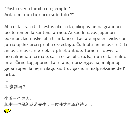
"Post ĉi veno familio en ĝemplor'
Antaŭ mi nun tutnacio sub dolor'!"
Alia estas s-ro U. Li estas oficiro kaj okupas nemalgrandan
postenon en la kantona armeo. Ankaŭ li havas japanan
edzinon, kiu naskis al li tri infanojn. Lastatempe oni vidis sur
ĵurnaloj deklaron pri ilia eksedziĝo. Ĉu li plu ne amas ŝin？ Li
amas, amas same kiel, eĉ pli ol, antaŭe. Tamen li devis fari
tion almenaŭ formale, ĉar li estas oficiro, kaj nun estas milito
inter Ĉinio kaj Japanio. La infanojn prizorgas liaj maljunaj
gepatroj en la hejmvilaĝo kiu troviĝas iom malproksime de l'
urbo.
...
4. 惨剧吗？
坐着三个男人。
其中一位是郭沫若先生，一位伟大的革命诗人...