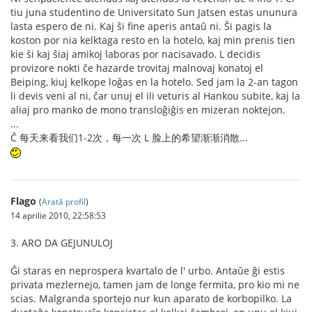
tiu juna studentino de Universitato Sun Jatsen estas ununura
lasta espero de ni. Kaj ŝi fine aperis antaŭ ni. Ŝi pagis la
koston por nia kelktaga resto en la hotelo, kaj min prenis tien
kie ŝi kaj ŝiaj amikoj laboras por nacisavado. L decidis
provizore nokti ĉe hazarde trovitaj malnovaj konatoj el
Beiping, kiuj kelkope loĝas en la hotelo. Sed jam la 2-an tagon
li devis veni al ni, ĉar unuj el ili veturis al Hankou subite, kaj la
aliaj pro manko de mono transloĝiĝis en mizeran noktejon.
...
Ĉ 每天来看我们1-2次，每一次 L 脸上的希望渐渐消散...
Flago
(
Arată profil
)
14 aprilie 2010, 22:58:53
3. ARO DA GEJUNULOJ
Ĝi staras en neprospera kvartalo de l' urbo. Antaŭe ĝi estis
privata mezlernejo, tamen jam de longe fermita, pro kio mi ne
scias. Malgranda sportejo nur kun aparato de korbopilko. La