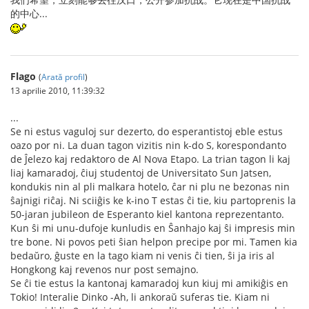
的中心...
Flago
(
Arată profil
)
13 aprilie 2010, 11:39:32
...
Se ni estus vaguloj sur dezerto, do esperantistoj eble estus
oazo por ni. La duan tagon vizitis nin k-do S, korespondanto
de Ĵelezo kaj redaktoro de Al Nova Etapo. La trian tagon li kaj
liaj kamaradoj, ĉiuj studentoj de Universitato Sun Jatsen,
kondukis nin al pli malkara hotelo, ĉar ni plu ne bezonas nin
ŝajnigi riĉaj. Ni sciiĝis ke k-ino T estas ĉi tie, kiu partoprenis la
50-jaran jubileon de Esperanto kiel kantona reprezentanto.
Kun ŝi mi unu-dufoje kunludis en Ŝanhajo kaj ŝi impresis min
tre bone. Ni povos peti ŝian helpon precipe por mi. Tamen kia
bedaŭro, ĝuste en la tago kiam ni venis ĉi tien, ŝi ja iris al
Hongkong kaj revenos nur post semajno.
Se ĉi tie estus la kantonaj kamaradoj kun kiuj mi amikiĝis en
Tokio! Interalie Dinko -Ah, li ankoraŭ suferas tie. Kiam ni