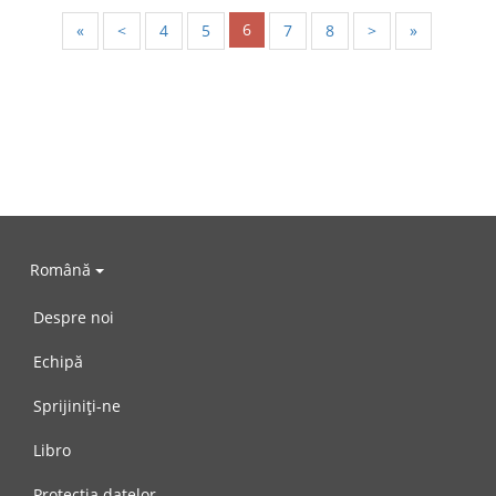
6
«
<
4
5
7
8
>
»
Română
Despre noi
Echipă
Sprijiniți-ne
Libro
Protecția datelor