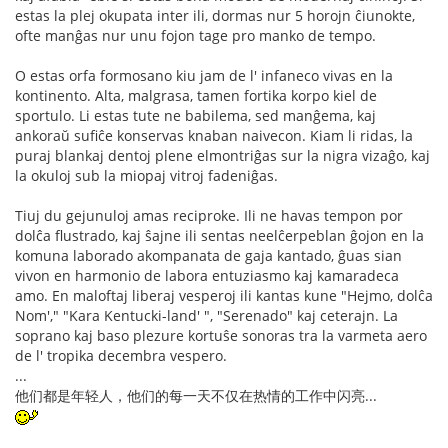
estas la plej okupata inter ili, dormas nur 5 horojn ĉiunokte,
ofte manĝas nur unu fojon tage pro manko de tempo.
O estas orfa formosano kiu jam de l' infaneco vivas en la
kontinento. Alta, malgrasa, tamen fortika korpo kiel de
sportulo. Li estas tute ne babilema, sed manĝema, kaj
ankoraŭ sufiĉe konservas knaban naivecon. Kiam li ridas, la
puraj blankaj dentoj plene elmontriĝas sur la nigra vizaĝo, kaj
la okuloj sub la miopaj vitroj fadeniĝas.
Tiuj du gejunuloj amas reciproke. Ili ne havas tempon por
dolĉa flustrado, kaj ŝajne ili sentas neelĉerpeblan ĝojon en la
komuna laborado akompanata de gaja kantado, ĝuas sian
vivon en harmonio de labora entuziasmo kaj kamaradeca
amo. En maloftaj liberaj vesperoj ili kantas kune "Hejmo, dolĉa
Nom'," "Kara Kentucki-land' ", "Serenado" kaj ceterajn. La
soprano kaj baso plezure kortuŝe sonoras tra la varmeta aero
de l' tropika decembra vespero.
...
他们都是年轻人，他们的每一天不仅在热情的工作中闪亮...