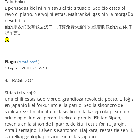
Takuboku.
L pensadas kiel ni nin savu el tia situacio. Sed ĉio estas pli
revo ol plano. Nervoj ni estas. Maltrankviligas nin la morgaŭo
nevidebla.
他的朋友们没有钱去汉口，打算免费乘坐军列或着购低价的团体打
折车票...
Flago
(
Arată profil
)
19 aprilie 2010, 21:59:51
4. TRAGEDIO?
Sidas tri viroj？
Unu el ili estas Guo Moruo, grandioza revolucia poeto. Li loĝis
en Japanio kiel forkurinto el la patrio. Sed la sksonoro de l'
sankta rezistmilito plu ne lasis lin en la kaŝejo okupi sin per
arkeologio. Iun vesperon li sekrete prenis fiŝistan ŝipon,
revenis en la sinon de l' patrio, de kiu li estis for 10 jarojn.
Antaŭ semajno li alvenis Kantonon. Liaj karaj restas tie sen li,
-la kelkaj gefiloj kaj edzino, kiu estas japano.