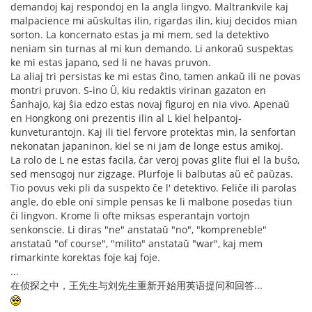
demandoj kaj respondoj en la angla lingvo. Maltrankvile kaj
malpacience mi aŭskultas ilin, rigardas ilin, kiuj decidos mian
sorton. La koncernato estas ja mi mem, sed la detektivo
neniam sin turnas al mi kun demando. Li ankoraŭ suspektas
ke mi estas japano, sed li ne havas pruvon.
La aliaj tri persistas ke mi estas ĉino, tamen ankaŭ ili ne povas
montri pruvon. S-ino Ŭ, kiu redaktis virinan gazaton en
Ŝanhajo, kaj ŝia edzo estas novaj figuroj en nia vivo. Apenaŭ
en Hongkong oni prezentis ilin al L kiel helpantoj-
kunveturantojn. Kaj ili tiel fervore protektas min, la senfortan
nekonatan japaninon, kiel se ni jam de longe estus amikoj.
La rolo de L ne estas facila, ĉar veroj povas glite flui el la buŝo,
sed mensogoj nur zigzage. Plurfoje li balbutas aŭ eĉ paŭzas.
Tio povus veki pli da suspekto ĉe l' detektivo. Feliĉe ili parolas
angle, do eble oni simple pensas ke li malbone posedas tiun
ĉi lingvon. Krome li ofte miksas esperantajn vortojn
senkonscie. Li diras "ne" anstataŭ "no", "kompreneble"
anstataŭ "of course", "milito" anstataŭ "war", kaj mem
rimarkinte korektas foje kaj foje.
...
在侦探之中，王先生与刘先生重新开始用英语提问和回答...