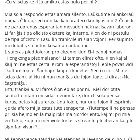
-Ĉu vi scias ke riĉa amiko estas nulo por ni？
Mia sola respondo estas amara silento. Laŭkutime ni ankoraŭ
nomas Ĉ k-do, sed nun kia kamaradeco kunligas nin？ Ĉi tie li
ne partoprenas esperantan movadon nek nacisavan laboron.
Li fariĝis tipa oficisto ekstere kaj interne. Kion do ni postulu
de tipa oficisto？ Lasu lin trankvile iri sian vojon! -Per ŝupinto
mi debatis ŝtoneton kuŝantan antaŭ mi.
L suferas pieddoloron pro ekzemo kiun ĉi-tieanoj nomas
"Hongkonga piedmalsano". Li tamen eliras ofte. Kien kaj al
kiuj mi ne estas certa. Krom la esperantistoj li eble povas vidi
"kulturistojn el Ŝanhajo" kiujn li konetas. Sed ĉu ili -. Mi ne
scias dank' al kiu ni nun manĝas du fojon tage. Li diras: -Ne
ĉagreniĝu.
Estu trankvila. Mi faros ĉion eblas por ni. -Kiel dorlotita
senforta infano mi sidas nenionfare, dum li sola pensas,
kuras, petas kaj suferas. Unu fojon, nur unu fojon li esprimis:
-Je tia afero mi ja estas tute sensperta. -Tiutempe li ne pensas
pri sia hejmo en la malproksima Nordoriento, kaj mi pri mia
en Tokio, kiujn ni memvole forlasis streante pli liberan kaj pli
signifan vivon？...
Ni senpacience atendas kaj atendas la revenon de k-ino T. Ĉi