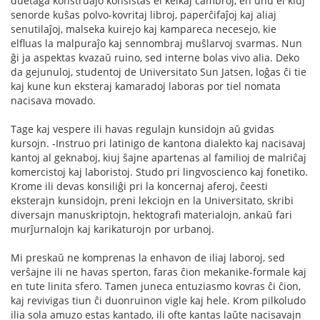
duetaĝa konstruaĵo konsistas el kelkaj ĉambroj, en unu el kiuj
senorde kuŝas polvo-kovritaj libroj, paperĉifaĵoj kaj aliaj
senutilaĵoj, malseka kuirejo kaj kampareca necesejo, kie
elfluas la malpuraĵo kaj sennombraj muŝlarvoj svarmas. Nun
ĝi ja aspektas kvazaŭ ruino, sed interne bolas vivo alia. Deko
da gejunuloj, studentoj de Universitato Sun Jatsen, loĝas ĉi tie
kaj kune kun eksteraj kamaradoj laboras por tiel nomata
nacisava movado.
Tage kaj vespere ili havas regulajn kunsidojn aŭ gvidas
kursojn. -Instruo pri latinigo de kantona dialekto kaj nacisavaj
kantoj al geknaboj, kiuj ŝajne apartenas al familioj de malriĉaj
komercistoj kaj laboristoj. Studo pri lingvoscienco kaj fonetiko.
Krome ili devas konsiliĝi pri la koncernaj aferoj, ĉeesti
eksterajn kunsidojn, preni lekciojn en la Universitato, skribi
diversajn manuskriptojn, hektografi materialojn, ankaŭ fari
murĵurnalojn kaj karikaturojn por urbanoj.
Mi preskaŭ ne komprenas la enhavon de iliaj laboroj, sed
verŝajne ili ne havas sperton, faras ĉion mekanike-formale kaj
en tute linita sfero. Tamen juneca entuziasmo kovras ĉi ĉion,
kaj revivigas tiun ĉi duonruinon vigle kaj hele. Krom pilkoludo
ilia sola amuzo estas kantado, ili ofte kantas laŭte nacisavajn