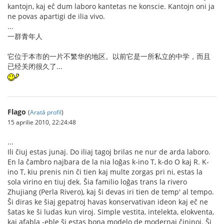
kantojn, kaj eĉ dum laboro kantetas ne konscie. Kantojn oni ja
ne povas apartigi de ilia vivo.
...
一群青年人
它位于本市的一片不繁华的地区。以前它是一所私立的中学，而且
已经关闭很久了...
Flago
(
Arată profil
)
15 aprilie 2010, 22:24:48
...
Ili ĉiuj estas junaj. Do iliaj tagoj brilas ne nur de arda laboro.
En la ĉambro najbara de la nia loĝas k-ino T, k-do O kaj R. K-
ino T, kiu prenis nin ĉi tien kaj multe zorgas pri ni, estas la
sola virino en tiuj dek. Ŝia familio loĝas trans la rivero
Zhujiang (Perla Rivero), kaj ŝi devas iri tien de temp' al tempo.
Ŝi diras ke ŝiaj gepatroj havas konservativan ideon kaj eĉ ne
ŝatas ke ŝi ludas kun viroj. Simple vestita, intelekta, elokventa,
kaj afabla -eble ŝi estas bona modelo de modernaj ĉininoj. Ŝi