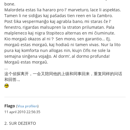
bone.
Malordeta estas lia hararo pro l' marveturo, lace li aspektas.
Tamen li ne sidiĝas kaj paŝadas tien reen en la ĉambro.
Post ŝika vespermanĝo kaj agrabla bano, mi staras ĉe l'
fenestro, rigardas malsupren la straton prilumatan. Pala
malpleneco kaj nigra ŝtopiteco alternas en mi ĉiuminute.
Kio morgaŭ okazos al ni？ Sen mono, sen garantio... Ej,
morgaŭ estas morgaŭ, kaj hodiaŭ ni tamen vivas. Nur la lito
pura kaj komforta nun allogas nin, kiujn ĉifis ne sole la
semajna sinĝena vojaĝo. Al dorm', al dormo profunda!
Morgaŭ estas morgaŭ.
...
这个侦探离开，一会又陪同他的上级和同事回来，重复同样的问话
和回答..,
Flago
(
Visa profilen
)
11 april 2010 22:56:35
2. SUR DEZERTO