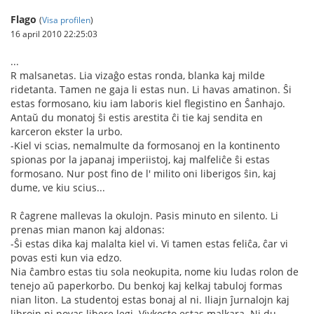
Flago
(
Visa profilen
)
16 april 2010 22:25:03
...
R malsanetas. Lia vizaĝo estas ronda, blanka kaj milde
ridetanta. Tamen ne gaja li estas nun. Li havas amatinon. Ŝi
estas formosano, kiu iam laboris kiel flegistino en Ŝanhajo.
Antaŭ du monatoj ŝi estis arestita ĉi tie kaj sendita en
karceron ekster la urbo.
-Kiel vi scias, nemalmulte da formosanoj en la kontinento
spionas por la japanaj imperiistoj, kaj malfeliĉe ŝi estas
formosano. Nur post fino de l' milito oni liberigos ŝin, kaj
dume, ve kiu scius...
R ĉagrene mallevas la okulojn. Pasis minuto en silento. Li
prenas mian manon kaj aldonas:
-Ŝi estas dika kaj malalta kiel vi. Vi tamen estas feliĉa, ĉar vi
povas esti kun via edzo.
Nia ĉambro estas tiu sola neokupita, nome kiu ludas rolon de
tenejo aŭ paperkorbo. Du benkoj kaj kelkaj tabuloj formas
nian liton. La studentoj estas bonaj al ni. Iliajn ĵurnalojn kaj
librojn ni povas libere legi. Vivkosto estas malkara. Ni du