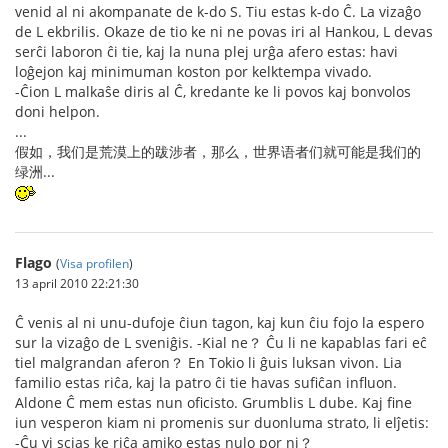
venid al ni akompanate de k-do S. Tiu estas k-do Ĉ. La vizaĝo
de L ekbrilis. Okaze de tio ke ni ne povas iri al Hankou, L devas
serĉi laboron ĉi tie, kaj la nuna plej urĝa afero estas: havi
loĝejon kaj minimuman koston por kelktempa vivado.
-Ĉion L malkaŝe diris al Ĉ, kredante ke li povos kaj bonvolos
doni helpon.
...
假如，我们是荒漠上的跋涉者，那么，世界语者们就可能是我们的
绿洲...
Flago
(
Visa profilen
)
13 april 2010 22:21:30
Ĉ venis al ni unu-dufoje ĉiun tagon, kaj kun ĉiu fojo la espero
sur la vizaĝo de L sveniĝis. -Kial ne？ Ĉu li ne kapablas fari eĉ
tiel malgrandan aferon？ En Tokio li ĝuis luksan vivon. Lia
familio estas riĉa, kaj la patro ĉi tie havas sufiĉan influon.
Aldone Ĉ mem estas nun oficisto. Grumblis L dube. Kaj fine
iun vesperon kiam ni promenis sur duonluma strato, li elĵetis:
-Ĉu vi scias ke riĉa amiko estas nulo por ni？