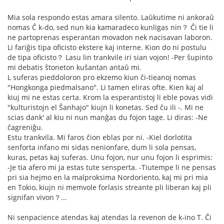
Mia sola respondo estas amara silento. Laŭkutime ni ankoraŭ
nomas Ĉ k-do, sed nun kia kamaradeco kunligas nin？ Ĉi tie li
ne partoprenas esperantan movadon nek nacisavan laboron.
Li fariĝis tipa oficisto ekstere kaj interne. Kion do ni postulu
de tipa oficisto？ Lasu lin trankvile iri sian vojon! -Per ŝupinto
mi debatis ŝtoneton kuŝantan antaŭ mi.
L suferas pieddoloron pro ekzemo kiun ĉi-tieanoj nomas
"Hongkonga piedmalsano". Li tamen eliras ofte. Kien kaj al
kiuj mi ne estas certa. Krom la esperantistoj li eble povas vidi
"kulturistojn el Ŝanhajo" kiujn li konetas. Sed ĉu ili -. Mi ne
scias dank' al kiu ni nun manĝas du fojon tage. Li diras: -Ne
ĉagreniĝu.
Estu trankvila. Mi faros ĉion eblas por ni. -Kiel dorlotita
senforta infano mi sidas nenionfare, dum li sola pensas,
kuras, petas kaj suferas. Unu fojon, nur unu fojon li esprimis:
-Je tia afero mi ja estas tute sensperta. -Tiutempe li ne pensas
pri sia hejmo en la malproksima Nordoriento, kaj mi pri mia
en Tokio, kiujn ni memvole forlasis streante pli liberan kaj pli
signifan vivon？...
Ni senpacience atendas kaj atendas la revenon de k-ino T. Ĉi