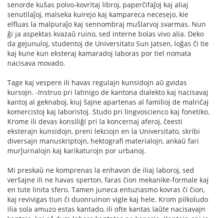
senorde kuŝas polvo-kovritaj libroj, paperĉifaĵoj kaj aliaj
senutilaĵoj, malseka kuirejo kaj kampareca necesejo, kie
elfluas la malpuraĵo kaj sennombraj muŝlarvoj svarmas. Nun
ĝi ja aspektas kvazaŭ ruino, sed interne bolas vivo alia. Deko
da gejunuloj, studentoj de Universitato Sun Jatsen, loĝas ĉi tie
kaj kune kun eksteraj kamaradoj laboras por tiel nomata
nacisava movado.
Tage kaj vespere ili havas regulajn kunsidojn aŭ gvidas
kursojn. -Instruo pri latinigo de kantona dialekto kaj nacisavaj
kantoj al geknaboj, kiuj ŝajne apartenas al familioj de malriĉaj
komercistoj kaj laboristoj. Studo pri lingvoscienco kaj fonetiko.
Krome ili devas konsiliĝi pri la koncernaj aferoj, ĉeesti
eksterajn kunsidojn, preni lekciojn en la Universitato, skribi
diversajn manuskriptojn, hektografi materialojn, ankaŭ fari
murĵurnalojn kaj karikaturojn por urbanoj.
Mi preskaŭ ne komprenas la enhavon de iliaj laboroj, sed
verŝajne ili ne havas sperton, faras ĉion mekanike-formale kaj
en tute linita sfero. Tamen juneca entuziasmo kovras ĉi ĉion,
kaj revivigas tiun ĉi duonruinon vigle kaj hele. Krom pilkoludo
ilia sola amuzo estas kantado, ili ofte kantas laŭte nacisavajn