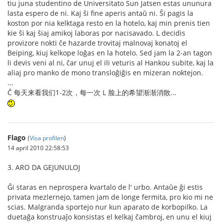
tiu juna studentino de Universitato Sun Jatsen estas ununura
lasta espero de ni. Kaj ŝi fine aperis antaŭ ni. Ŝi pagis la
koston por nia kelktaga resto en la hotelo, kaj min prenis tien
kie ŝi kaj ŝiaj amikoj laboras por nacisavado. L decidis
provizore nokti ĉe hazarde trovitaj malnovaj konatoj el
Beiping, kiuj kelkope loĝas en la hotelo. Sed jam la 2-an tagon
li devis veni al ni, ĉar unuj el ili veturis al Hankou subite, kaj la
aliaj pro manko de mono transloĝiĝis en mizeran noktejon.
...
Ĉ 每天来看我们1-2次，每一次 L 脸上的希望渐渐消散...
Flago
(
Visa profilen
)
14 april 2010 22:58:53
3. ARO DA GEJUNULOJ
Ĝi staras en neprospera kvartalo de l' urbo. Antaŭe ĝi estis
privata mezlernejo, tamen jam de longe fermita, pro kio mi ne
scias. Malgranda sportejo nur kun aparato de korbopilko. La
duetaĝa konstruaĵo konsistas el kelkaj ĉambroj, en unu el kiuj