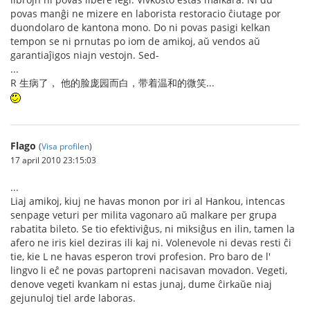
povas manĝi ne mizere en laborista restoracio ĉiutage por
duondolaro de kantona mono. Do ni povas pasigi kelkan
tempon se ni prnutas po iom de amikoj, aŭ vendos aŭ
garantiaĵigos niajn vestojn. Sed-
...
R 生病了， 他的脸庞园而白，带着温和的微笑...
Flago
(
Visa profilen
)
17 april 2010 23:15:03
...
Liaj amikoj, kiuj ne havas monon por iri al Hankou, intencas
senpage veturi per milita vagonaro aŭ malkare per grupa
rabatita bileto. Se tio efektiviĝus, ni miksiĝus en ilin, tamen la
afero ne iris kiel deziras ili kaj ni. Volenevole ni devas resti ĉi
tie, kie L ne havas esperon trovi profesion. Pro baro de l'
lingvo li eĉ ne povas partopreni nacisavan movadon. Vegeti,
denove vegeti kvankam ni estas junaj, dume ĉirkaŭe niaj
gejunuloj tiel arde laboras.