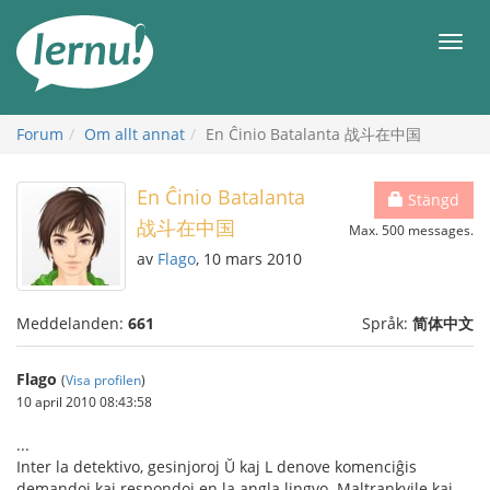
Till
sidans
Meny
innehåll
Forum
Om allt annat
En Ĉinio Batalanta 战斗在中国
En Ĉinio Batalanta
Stängd
战斗在中国
Max. 500 messages.
av
Flago
, 10 mars 2010
Meddelanden:
661
Språk:
简体中文
Flago
(
Visa profilen
)
10 april 2010 08:43:58
...
Inter la detektivo, gesinjoroj Ŭ kaj L denove komenciĝis
demandoj kaj respondoj en la angla lingvo. Maltrankvile kaj