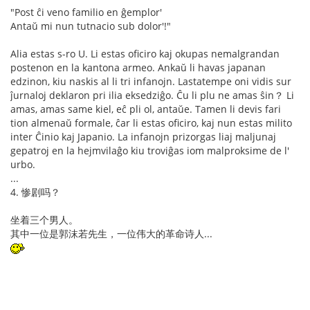
"Post ĉi veno familio en ĝemplor'
Antaŭ mi nun tutnacio sub dolor'!"
Alia estas s-ro U. Li estas oficiro kaj okupas nemalgrandan
postenon en la kantona armeo. Ankaŭ li havas japanan
edzinon, kiu naskis al li tri infanojn. Lastatempe oni vidis sur
ĵurnaloj deklaron pri ilia eksedziĝo. Ĉu li plu ne amas ŝin？ Li
amas, amas same kiel, eĉ pli ol, antaŭe. Tamen li devis fari
tion almenaŭ formale, ĉar li estas oficiro, kaj nun estas milito
inter Ĉinio kaj Japanio. La infanojn prizorgas liaj maljunaj
gepatroj en la hejmvilaĝo kiu troviĝas iom malproksime de l'
urbo.
...
4. 惨剧吗？
坐着三个男人。
其中一位是郭沫若先生，一位伟大的革命诗人...