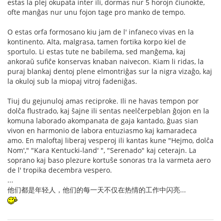
estas la plej okupata inter ili, dormas nur 5 horojn ĉiunokte,
ofte manĝas nur unu fojon tage pro manko de tempo.
O estas orfa formosano kiu jam de l' infaneco vivas en la
kontinento. Alta, malgrasa, tamen fortika korpo kiel de
sportulo. Li estas tute ne babilema, sed manĝema, kaj
ankoraŭ sufiĉe konservas knaban naivecon. Kiam li ridas, la
puraj blankaj dentoj plene elmontriĝas sur la nigra vizaĝo, kaj
la okuloj sub la miopaj vitroj fadeniĝas.
Tiuj du gejunuloj amas reciproke. Ili ne havas tempon por
dolĉa flustrado, kaj ŝajne ili sentas neelĉerpeblan ĝojon en la
komuna laborado akompanata de gaja kantado, ĝuas sian
vivon en harmonio de labora entuziasmo kaj kamaradeca
amo. En maloftaj liberaj vesperoj ili kantas kune "Hejmo, dolĉa
Nom'," "Kara Kentucki-land' ", "Serenado" kaj ceterajn. La
soprano kaj baso plezure kortuŝe sonoras tra la varmeta aero
de l' tropika decembra vespero.
...
他们都是年轻人，他们的每一天不仅在热情的工作中闪亮...