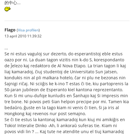
的中心...
Flago
(
Visa profilen
)
13 april 2010 11:39:32
...
Se ni estus vaguloj sur dezerto, do esperantistoj eble estus
oazo por ni. La duan tagon vizitis nin k-do S, korespondanto
de Ĵelezo kaj redaktoro de Al Nova Etapo. La trian tagon li kaj
liaj kamaradoj, ĉiuj studentoj de Universitato Sun Jatsen,
kondukis nin al pli malkara hotelo, ĉar ni plu ne bezonas nin
ŝajnigi riĉaj. Ni sciiĝis ke k-ino T estas ĉi tie, kiu partoprenis la
50-jaran jubileon de Esperanto kiel kantona reprezentanto.
Kun ŝi mi unu-dufoje kunludis en Ŝanhajo kaj ŝi impresis min
tre bone. Ni povos peti ŝian helpon precipe por mi. Tamen kia
bedaŭro, ĝuste en la tago kiam ni venis ĉi tien, ŝi ja iris al
Hongkong kaj revenos nur post semajno.
Se ĉi tie estus la kantonaj kamaradoj kun kiuj mi amikiĝis en
Tokio! Interalie Dinko -Ah, li ankoraŭ suferas tie. Kiam ni
povos vidi lin？... Kaj tute ne atendite unu el tiuj kamaradoj