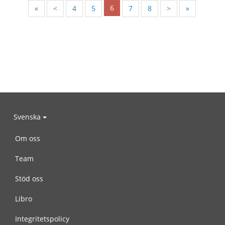
6
«
<
4
5
7
8
>
»
Svenska
Om oss
Team
Stöd oss
Libro
Integritetspolicy