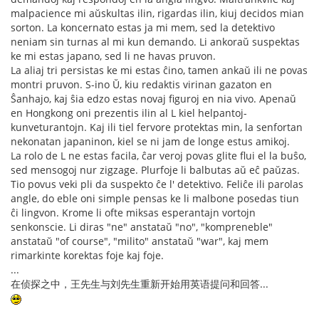
malpacience mi aŭskultas ilin, rigardas ilin, kiuj decidos mian
sorton. La koncernato estas ja mi mem, sed la detektivo
neniam sin turnas al mi kun demando. Li ankoraŭ suspektas
ke mi estas japano, sed li ne havas pruvon.
La aliaj tri persistas ke mi estas ĉino, tamen ankaŭ ili ne povas
montri pruvon. S-ino Ŭ, kiu redaktis virinan gazaton en
Ŝanhajo, kaj ŝia edzo estas novaj figuroj en nia vivo. Apenaŭ
en Hongkong oni prezentis ilin al L kiel helpantoj-
kunveturantojn. Kaj ili tiel fervore protektas min, la senfortan
nekonatan japaninon, kiel se ni jam de longe estus amikoj.
La rolo de L ne estas facila, ĉar veroj povas glite flui el la buŝo,
sed mensogoj nur zigzage. Plurfoje li balbutas aŭ eĉ paŭzas.
Tio povus veki pli da suspekto ĉe l' detektivo. Feliĉe ili parolas
angle, do eble oni simple pensas ke li malbone posedas tiun
ĉi lingvon. Krome li ofte miksas esperantajn vortojn
senkonscie. Li diras "ne" anstataŭ "no", "kompreneble"
anstataŭ "of course", "milito" anstataŭ "war", kaj mem
rimarkinte korektas foje kaj foje.
...
在侦探之中，王先生与刘先生重新开始用英语提问和回答...