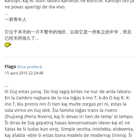
kantojn, kaj eĉ dum laboro kantetas ne konscie. Kantojn oni ja
ne povas apartigi de ilia vivo.
...
一群青年人
它位于本市的一片不繁华的地区。以前它是一所私立的中学，而且
已经关闭很久了...
Flago
(
Visa profilen
)
15 april 2010 22:24:48
...
Ili ĉiuj estas junaj. Do iliaj tagoj brilas ne nur de arda laboro.
En la ĉambro najbara de la nia loĝas k-ino T, k-do O kaj R. K-
ino T, kiu prenis nin ĉi tien kaj multe zorgas pri ni, estas la
sola virino en tiuj dek. Ŝia familio loĝas trans la rivero
Zhujiang (Perla Rivero), kaj ŝi devas iri tien de temp' al tempo.
Ŝi diras ke ŝiaj gepatroj havas konservativan ideon kaj eĉ ne
ŝatas ke ŝi ludas kun viroj. Simple vestita, intelekta, elokventa,
kaj afabla -eble ŝi estas bona modelo de modernaj ĉininoj. Ŝi