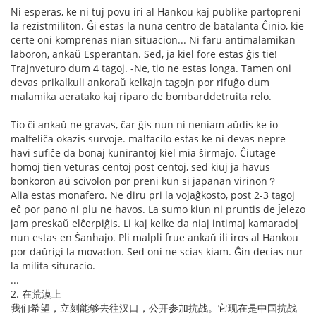
Ni esperas, ke ni tuj povu iri al Hankou kaj publike partopreni
la rezistmiliton. Ĝi estas la nuna centro de batalanta Ĉinio, kie
certe oni komprenas nian situacion... Ni faru antimalamikan
laboron, ankaŭ Esperantan. Sed, ja kiel fore estas ĝis tie!
Trajnveturo dum 4 tagoj. -Ne, tio ne estas longa. Tamen oni
devas prikalkuli ankoraŭ kelkajn tagojn por rifuĝo dum
malamika aeratako kaj riparo de bombarddetruita relo.
Tio ĉi ankaŭ ne gravas, ĉar ĝis nun ni neniam aŭdis ke io
malfeliĉa okazis survoje. malfacilo estas ke ni devas nepre
havi sufiĉe da bonaj kunirantoj kiel mia ŝirmaĵo. Ĉiutage
homoj tien veturas centoj post centoj, sed kiuj ja havus
bonkoron aŭ scivolon por preni kun si japanan virinon？
Alia estas monafero. Ne diru pri la vojaĝkosto, post 2-3 tagoj
eĉ por pano ni plu ne havos. La sumo kiun ni pruntis de Ĵelezo
jam preskaŭ elĉerpiĝis. Li kaj kelke da niaj intimaj kamaradoj
nun estas en Ŝanhajo. Pli malpli frue ankaŭ ili iros al Hankou
por daŭrigi la movadon. Sed oni ne scias kiam. Ĝin decias nur
la milita situracio.
...
2. 在荒漠上
我们希望，立刻能够去往汉口，公开参加抗战。它现在是中国抗战