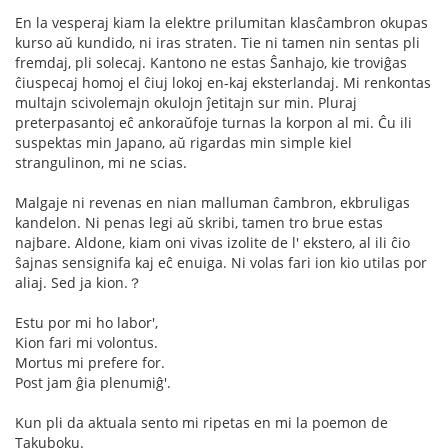
En la vesperaj kiam la elektre prilumitan klasĉambron okupas
kurso aŭ kundido, ni iras straten. Tie ni tamen nin sentas pli
fremdaj, pli solecaj. Kantono ne estas Ŝanhajo, kie troviĝas
ĉiuspecaj homoj el ĉiuj lokoj en-kaj eksterlandaj. Mi renkontas
multajn scivolemajn okulojn ĵetitajn sur min. Pluraj
preterpasantoj eĉ ankoraŭfoje turnas la korpon al mi. Ĉu ili
suspektas min Japano, aŭ rigardas min simple kiel
strangulinon, mi ne scias.
Malgaje ni revenas en nian malluman ĉambron, ekbruligas
kandelon. Ni penas legi aŭ skribi, tamen tro brue estas
najbare. Aldone, kiam oni vivas izolite de l' ekstero, al ili ĉio
ŝajnas sensignifa kaj eĉ enuiga. Ni volas fari ion kio utilas por
aliaj. Sed ja kion.？
Estu por mi ho labor',
Kion fari mi volontus.
Mortus mi prefere for.
Post jam ĝia plenumiĝ'.
Kun pli da aktuala sento mi ripetas en mi la poemon de
Takuboku.