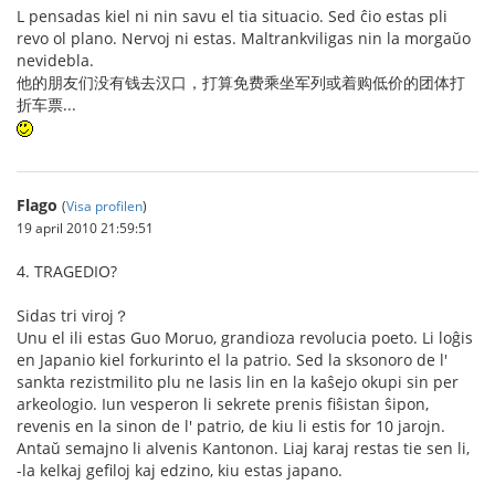
L pensadas kiel ni nin savu el tia situacio. Sed ĉio estas pli
revo ol plano. Nervoj ni estas. Maltrankviligas nin la morgaŭo
nevidebla.
他的朋友们没有钱去汉口，打算免费乘坐军列或着购低价的团体打
折车票...
Flago
(
Visa profilen
)
19 april 2010 21:59:51
4. TRAGEDIO?
Sidas tri viroj？
Unu el ili estas Guo Moruo, grandioza revolucia poeto. Li loĝis
en Japanio kiel forkurinto el la patrio. Sed la sksonoro de l'
sankta rezistmilito plu ne lasis lin en la kaŝejo okupi sin per
arkeologio. Iun vesperon li sekrete prenis fiŝistan ŝipon,
revenis en la sinon de l' patrio, de kiu li estis for 10 jarojn.
Antaŭ semajno li alvenis Kantonon. Liaj karaj restas tie sen li,
-la kelkaj gefiloj kaj edzino, kiu estas japano.