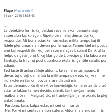
Flago
(
Visa profilen
)
11 april 2010 13:38:43
...
La detektivo foriris kaj baldaŭ revenis akompanante siajn
superulon kaj kolegon. Ripeto de similaj demandoj kaj
respondoj. Mi bone scias ke nun estas milita tempo kaj ili
fidele plenumas sian devon por la nacio. Tamen kiel mi povus
ami kaj respekti ilin kiuj tiel severe sieĝas L solan! Dank' al la
helpo de gesinjoroj Ŭ kaj klarigo de L precipe pri la laboro en
Ŝanhajo, la tri viroj post duonhoro ekstaris, ĝentile salutis por
adiaŭi.
Sed laste ili ankoraŭfoje aldonis, ke se mi estus japano, li
devus tuj disiĝi de mi laŭ la milittempa dekreto, kaj ke mi ne
iru eksteren ĉar oni povus erare disbati min.
Estas demando, ĉu ili efektive konvinkiĝis ke mi estas ĉino, aŭ
sciante fakton tamen decidis silenti, ĉar troviĝas nenio
malbona ĉe mi. Malgraŭ ĉio, ni trankviliĝis. Ja ne okazis la plej
antaŭtimata.
-Pardonu, kara, kulpa estas mi sed oni nur vin...
-Ne. Por vi mi sentas nenion sufera. Aldone la afero jam iris