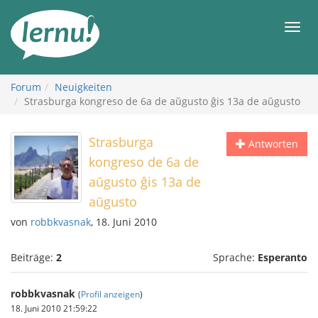
Zum
Inhalt
Men
Forum
Neuigkeiten
Strasburga kongreso de 6a de aŭgusto ĝis 13a de aŭgusto
Strasburga
Antworten
kongreso de 6a de
aŭgusto ĝis 13a de
aŭgusto
von
robbkvasnak
, 18. Juni 2010
Beiträge:
2
Sprache:
Esperanto
robbkvasnak
(
Profil anzeigen
)
18. Juni 2010 21:59:22