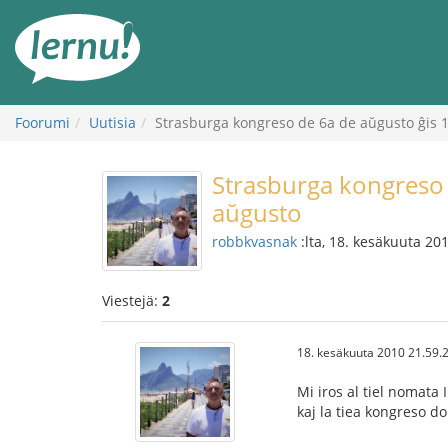
Tästä
sisältöön
Foorumi
Uutisia
Strasburga kongreso de 6a de aŭgusto ĝis 
Strasburga kongreso 
aŭgusto
robbkvasnak
:lta, 18. kesäkuuta 20
Viestejä:
2
18. kesäkuuta 2010 21.59.
Mi iros al tiel nomata
kaj la tiea kongreso do