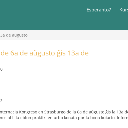
Esperanto?
Kur
13a de aŭgusto
de 6a de aŭgusto ĝis 13a de
10
22
 Internacia Kongreso en Strasburgo de la 6a de aŭgusto ĝis la 13a
nos al li la eblon praktiki en urbo konata por la bona kuiarto. Info