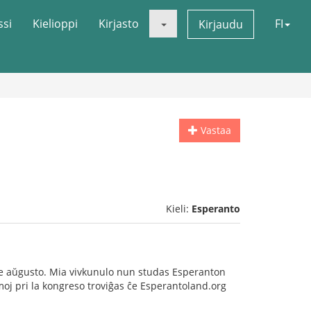
ssi
Kielioppi
Kirjasto
FI
Kirjaudu
Vastaa
Kieli:
Esperanto
 de aŭgusto. Mia vivkunulo nun studas Esperanton
rmoj pri la kongreso troviĝas ĉe Esperantoland.org