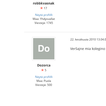
robbkvasnak
17
Näytä profiilli
Maa: Yhdysvallat
Viestejä: 1745
22. kesäkuuta 2010 13.04.
Verŝajne mia kolegino
Dozorca
5
Näytä profiilli
Maa: Puola
Viestejä: 500