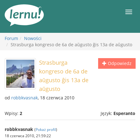
Więcej
Men
Forum
Nowości
Strasburga kongreso de 6a de aŭgusto ĝis 13a de aŭgusto
Strasburga
Odpowiedz
kongreso de 6a de
aŭgusto ĝis 13a de
aŭgusto
od
robbkvasnak
, 18 czerwca 2010
Wpisy:
2
Język:
Esperanto
robbkvasnak
(
Pokaż profil
)
18 czerwca 2010, 21:59:22