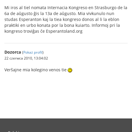
Mi iros al tiel nomata Internacia Kongreso en Strasburgo de la
6a de aŭgusto ĝis la 13a de aŭgusto. Mia vivkunulo nun
studas Esperanton kaj la tiea kongreso donos al li la eblon
praktiki en urbo konata por la bona kuiarto. Informoj pri la
kongreso troviĝas ĉe Esperantoland.org
Dozorca
(
Pokaż profil
)
22 czerwca 2010, 13:04:02
Verŝajne mia kolegino venos tie