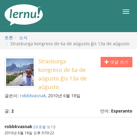
본
문
메
으
뉴
로
토론
소식
Strasburga kongreso de 6a de aŭgusto ĝis 13a de aŭgusto
Strasburga
댓글 쓰기
kongreso de 6a de
aŭgusto ĝis 13a de
aŭgusto
글쓴이:
robbkvasnak
, 2010년 6월 18일
글:
2
언어:
Esperanto
robbkvasnak
(
프로필 보기
)
2010년 6월 18일 오후 9:59:22