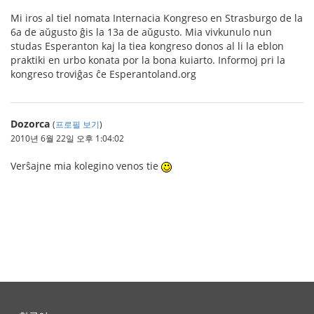
Mi iros al tiel nomata Internacia Kongreso en Strasburgo de la
6a de aŭgusto ĝis la 13a de aŭgusto. Mia vivkunulo nun
studas Esperanton kaj la tiea kongreso donos al li la eblon
praktiki en urbo konata por la bona kuiarto. Informoj pri la
kongreso troviĝas ĉe Esperantoland.org
Dozorca
(
프로필 보기
)
2010년 6월 22일 오후 1:04:02
Verŝajne mia kolegino venos tie