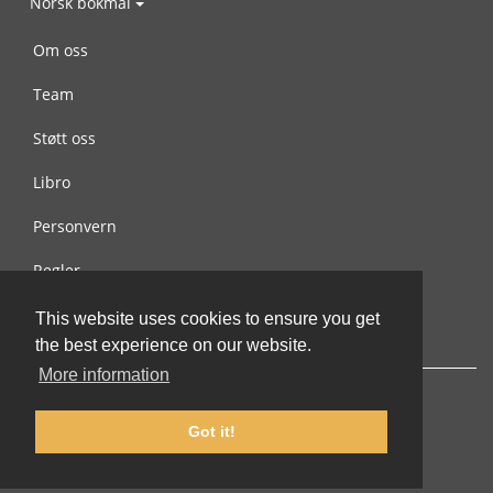
Norsk bokmål
Om oss
Team
Støtt oss
Libro
Personvern
Regler
Kontakt oss
This website uses cookies to ensure you get
the best experience on our website.
More information
Got it!
© 2002-2026 lernu.net |
Impressum