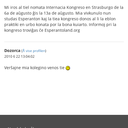
Mi iros al tiel nomata Internacia Kongreso en Strasburgo de la
6a de aŭgusto ĝis la 13a de aŭgusto. Mia vivkunulo nun
studas Esperanton kaj la tiea kongreso donos al li la eblon
praktiki en urbo konata por la bona kuiarto. Informoj pri la
kongreso troviĝas ĉe Esperantoland.org
Dozorca
(
Å vise profilen
)
2010 6 22 13:04:02
Verŝajne mia kolegino venos tie