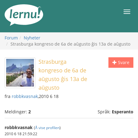
Til
innholdet
Meny
Forum
Nyheter
Strasburga kongreso de 6a de aŭgusto ĝis 13a de aŭgusto
Strasburga
Svare
kongreso de 6a de
aŭgusto ĝis 13a de
aŭgusto
fra
robbkvasnak
,2010 6 18
Meldinger:
2
Språk:
Esperanto
robbkvasnak
(
Å vise profilen
)
2010 6 18 21:59:22