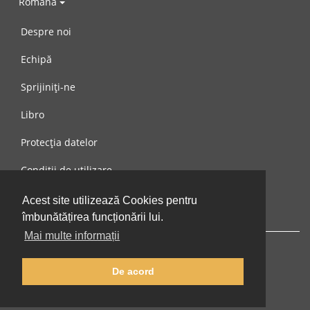
Română
Despre noi
Echipă
Sprijiniți-ne
Libro
Protecția datelor
Condiții de utilizare
Mesaj către noi
Acest site utilizează Cookies pentru
îmbunătățirea funcționării lui.
Mai multe informații
De acord
© 2002-2026 lernu.net |
Impressum