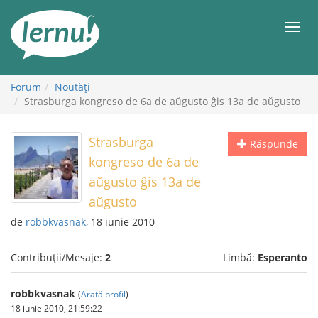
Mergi
la
Meni
conținut
Forum
Noutăţi
Strasburga kongreso de 6a de aŭgusto ĝis 13a de aŭgusto
Strasburga
Răspunde
kongreso de 6a de
aŭgusto ĝis 13a de
aŭgusto
de
robbkvasnak
, 18 iunie 2010
Contribuții/Mesaje:
2
Limbă:
Esperanto
robbkvasnak
(
Arată profil
)
18 iunie 2010, 21:59:22