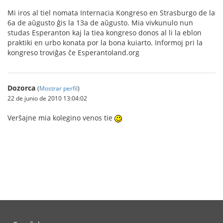
Mi iros al tiel nomata Internacia Kongreso en Strasburgo de la
6a de aŭgusto ĝis la 13a de aŭgusto. Mia vivkunulo nun
studas Esperanton kaj la tiea kongreso donos al li la eblon
praktiki en urbo konata por la bona kuiarto. Informoj pri la
kongreso troviĝas ĉe Esperantoland.org
Dozorca
(
Mostrar perfil
)
22 de junio de 2010 13:04:02
Verŝajne mia kolegino venos tie