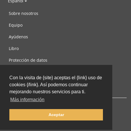
Español
Sobre nosotros
Equipo
Ayúdenos
Libro
Protección de datos
Condiciones de uso
Con la visita de {site} aceptas el {link} uso de
Contáctenos
cookies {/link}. Así podemos continuar
mejorando nuestros servicios para ti.
Más información
Aceptar
© 2002-2026 lernu.net |
Impressum