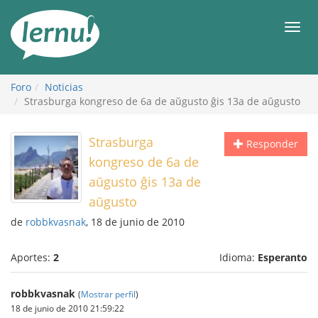
Contenido
Men
Foro
Noticias
Strasburga kongreso de 6a de aŭgusto ĝis 13a de aŭgusto
Strasburga
Responder
kongreso de 6a de
aŭgusto ĝis 13a de
aŭgusto
de
robbkvasnak
, 18 de junio de 2010
Aportes:
2
Idioma:
Esperanto
robbkvasnak
(
Mostrar perfil
)
18 de junio de 2010 21:59:22