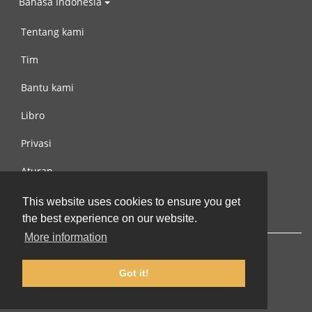
Bahasa Indonesia
Tentang kami
Tim
Bantu kami
Libro
Privasi
Aturan
Hubungi kami
This website uses cookies to ensure you get
the best experience on our website.
More information
Got it!
© 2002-2026 lernu.net |
Impressum