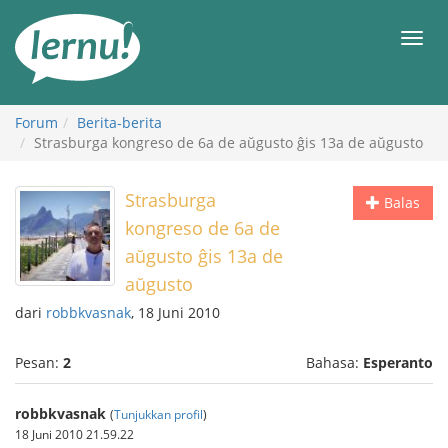
Ke
daftar
Men
isi
Forum
Berita-berita
Strasburga kongreso de 6a de aŭgusto ĝis 13a de aŭgusto
Strasburga
Balas
kongreso de 6a de
aŭgusto ĝis 13a de
aŭgusto
dari
robbkvasnak
, 18 Juni 2010
Pesan:
2
Bahasa:
Esperanto
robbkvasnak
(
Tunjukkan profil
)
18 Juni 2010 21.59.22