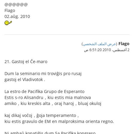
@@@@@@
Flago
02.aŭg. 2010
Flago
(
عرض الملف الشخصي
)
2 أغسطس، 2010 6:51:20 ص
21. Gastoj el Ĉe-maro
Dum la seminario mi troviĝis pro rusaj
gastoj el Vladivotok .
La estro de Pacifika Grupo de Esperanto
Estis s-ro Alisandru，kiu estis mia malnova
amiko，kiu kreskis alta，oraj haroj，bluaj okuloj
kaj dikaj voĉoj，ĝoja temperamento，
kiu estis gravulo de EM en malproksima orienta regno.
Ni ambaŭ konatiĝis dum 5a Pacifika kongreso.