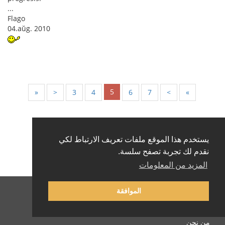
...
Flago
04.aŭg. 2010
5
«
<
3
4
6
7
>
»
يستخدم هذا الموقع ملفات تعريف الارتباط لكي
نقدم لك تجربة تصفح سلسة.
المزيد من المعلومات
الموافقة
العربية
من نحن