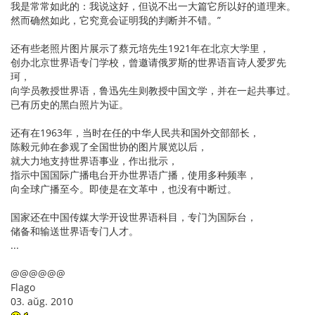
我是常常如此的：我说这好，但说不出一大篇它所以好的道理来。
然而确然如此，它究竟会证明我的判断并不错。”
还有些老照片图片展示了蔡元培先生1921年在北京大学里，
创办北京世界语专门学校，曾邀请俄罗斯的世界语盲诗人爱罗先
珂，
向学员教授世界语，鲁迅先生则教授中国文学，并在一起共事过。
已有历史的黑白照片为证。
还有在1963年，当时在任的中华人民共和国外交部部长，
陈毅元帅在参观了全国世协的图片展览以后，
就大力地支持世界语事业，作出批示，
指示中国国际广播电台开办世界语广播，使用多种频率，
向全球广播至今。即使是在文革中，也没有中断过。
国家还在中国传媒大学开设世界语科目，专门为国际台，
储备和输送世界语专门人才。
...
@@@@@@
Flago
03. aŭg. 2010