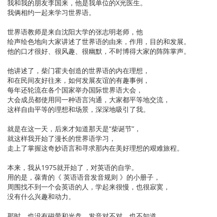
我和我的朋友李国来，他是我单位的X光医生。
我俩相约一起来学习世界语。
世界语教师是来自沈阳大学的张志明老师，他
绘声绘色地向大家讲述了世界语的由来，作用，目的和发展。
他的口才很好、很风趣、很幽默，不时博得大家的阵阵掌声。
他讲述了，柴门霍夫创造的世界语的内在理想，
和在民间友好往来，如何发展友谊的有趣事例，
每年还轮流在各个国家举办国际世界语大会，
大会成员都使用同一种语言沟通，大家都平等地交流，
这样自由平等的理想和场景，深深地吸引了我。
就是在这一天，后来才知道那天是“柴诞节”，
就这样我开始了漫长的世界语学习，
走上了掌握这奇妙语言和寻求那内在美好理想的艰难旅程。
本来，我从1975就开始了，对英语的自学。
用的是，葆青的《 英语语音发音规则 》的小册子，
周围找不到一个会英语的人，学起来很慢，也很寂寞，
没有什么兴趣和动力。
那时，也没有磁带和光盘，发音对不对，也不知道。