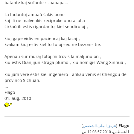
batante kaj voĉante：-papapa…
La ludantoj ambaŭ ŝakis bone
kaj ili ne malvenkis reciproke unu al alia，
ĉirkaŭ ili estis rigardantoj kiel sendiruloj，
kiuj gape vidis en paciencaj kaj lacaj，
kvakam kiuj estis kiel fortuloj sed ne bezonis tie.
Apenau sur muraj fotoj mi trovis la maljunulon，
kiu estis Dianjijun straga plumo，kiu nomiĝis Wang Xinhua，
kiu jam vere estis kiel inĝeniero，ankaŭ venis el Chengdu de
provinco Sichuan.
...
Flago
01. aŭg. 2010
Flago
(
عرض الملف الشخصي
)
1 أغسطس، 2010 12:08:57 ص