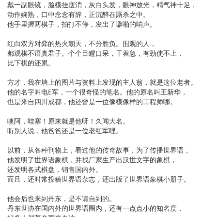
戴一副眼镜，脸模挂瘦消，灰白头发，眼神放光，精气神十足，
动作娴熟，口中念念有辞，正沉醉在厮杀之中。
他手里握两棋子，拍打不停，发出了噼啪的响声。
红白双方对弈的热火朝天，不分胜负。围观的人，
都观棋不语真君子。个个目瞪口呆，干着急，有劲使不上，
比下棋的还累。
方才，我在墙上的图片与资料上发现的主人翁，就是这位老者。
他的名字叫电E军，一个很奇怪的笔名。他的原名叫王新华，
也是来自四川成都，他还曾是一位像模像样的工程师哪。
噢阿，哇塞！原来就是他呀！久闻大名。
听别人说，他爸爸还是一位老红军哩。
以前，从各种刊物上，看过他的传奇故事，为了传播世界语，
他发明了世界语象棋，并找厂家生产出汉世文字的象棋，
还发明各式棋盘，销售国内外。
而且，还时常投稿世界语杂志，还出版了世界语象棋小册子。
他会后也来到丹东，是不请自到的。
丹东世协在国内外的世界语圈内，还有一点点小的知名度，