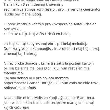
Tiam li kun 3 samideanoj knuvenis，
sed malfrue atingis kongresejo，pro ilia veno la ĉeestantoj
laŭdis per manaj voĉoj.
Ili bone kantis la kantojn pro « Vespero en Antaŭurbo de
Moskov »，
« Bazuko » ktp. kiuj voĉis ĉirkaŭ en halo，
en kiuj kantoj kongresanoj ebris pri belaj melodioj.
Dum kongreso ni kunmanĝis，interdiris pri niaj hejmlokoj
amemaj kaj E-aferoj.
Ni reciproke donacis，ke mi tre ŝatis la poŝtajn kartojn
pri liaj belaj hejmaj pejzaĝoj，kiuj nun restis en mia
fotoalbumo.
Kaj mia donaci al li pro noveca memera
papermonero Granda Unuiĝo，kiu nun estis ne eble trovi.
Ankoraŭ ni kunfotis.
Neatendite ni intervidis en Yanji，ĝuste por E-amikeco.
Jes，estis li，kun kiu salutis reciproke manoj en manoj
kaj ĉirkaŭprene