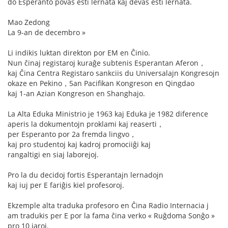
do Esperanto povas esti lernata kaj devas esti lernata.
Mao Zedong
La 9-an de decembro »
Li indikis luktan direkton por EM en Ĉinio.
Nun ĉinaj registaroj kuraĝe subtenis Esperantan Aferon，
kaj Ĉina Centra Registaro sankciis du Universalajn Kongresojn
okaze en Pekino，5an Pacifikan Kongreson en Qingdao
kaj 1-an Azian Kongreson en Shanghajo.
La Alta Eduka Ministrio je 1963 kaj Eduka je 1982 diference
aperis la dokumentojn proklami kaj reaserti，
per Esperanto por 2a fremda lingvo，
kaj pro studentoj kaj kadroj promociiĝi kaj
rangaltigi en siaj laborejoj.
Pro la du decidoj fortis Esperantajn lernadojn
kaj iuj per E fariĝis kiel profesoroj.
Ekzemple alta traduka profesoro en Ĉina Radio Internacia j
am tradukis per E por la fama ĉina verko « Ruĝdoma Sonĝo »
pro 10 jaroj.