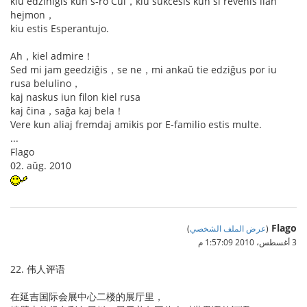
kiu edziniĝis kun s-ro Cui，kiu sukcesis kun ŝi revenis lian
hejmon，
kiu estis Esperantujo.
Ah，kiel admire！
Sed mi jam geedziĝis，se ne，mi ankaŭ tie edziĝus por iu
rusa belulino，
kaj naskus iun filon kiel rusa
kaj ĉina，saĝa kaj bela！
Vere kun aliaj fremdaj amikis por E-familio estis multe.
...
Flago
02. aŭg. 2010
Flago
(
عرض الملف الشخصي
)
3 أغسطس، 2010 1:57:09 م
22. 伟人评语
在延吉国际会展中心二楼的展厅里，