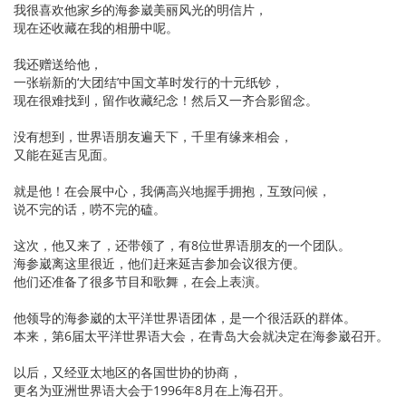
我很喜欢他家乡的海参崴美丽风光的明信片，
现在还收藏在我的相册中呢。
我还赠送给他，
一张崭新的‘大团结’中国文革时发行的十元纸钞，
现在很难找到，留作收藏纪念！然后又一齐合影留念。
没有想到，世界语朋友遍天下，千里有缘来相会，
又能在延吉见面。
就是他！在会展中心，我俩高兴地握手拥抱，互致问候，
说不完的话，唠不完的磕。
这次，他又来了，还带领了，有8位世界语朋友的一个团队。
海参崴离这里很近，他们赶来延吉参加会议很方便。
他们还准备了很多节目和歌舞，在会上表演。
他领导的海参崴的太平洋世界语团体，是一个很活跃的群体。
本来，第6届太平洋世界语大会，在青岛大会就决定在海参崴召开。
以后，又经亚太地区的各国世协的协商，
更名为亚洲世界语大会于1996年8月在上海召开。