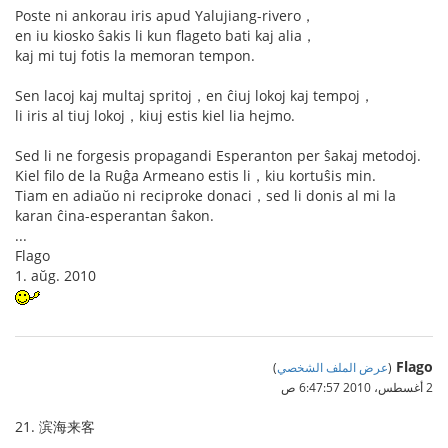
Poste ni ankorau iris apud Yalujiang-rivero，
en iu kiosko ŝakis li kun flageto bati kaj alia，
kaj mi tuj fotis la memoran tempon.
Sen lacoj kaj multaj spritoj，en ĉiuj lokoj kaj tempoj，
li iris al tiuj lokoj，kiuj estis kiel lia hejmo.
Sed li ne forgesis propagandi Esperanton per ŝakaj metodoj.
Kiel filo de la Ruĝa Armeano estis li，kiu kortuŝis min.
Tiam en adiaŭo ni reciproke donaci，sed li donis al mi la
karan ĉina-esperantan ŝakon.
...
Flago
1. aŭg. 2010
Flago
(
عرض الملف الشخصي
)
2 أغسطس، 2010 6:47:57 ص
21. 滨海来客