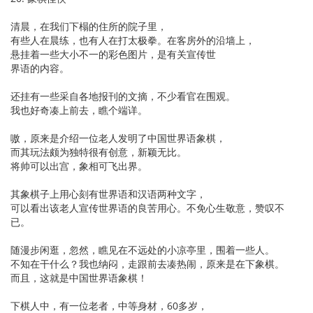
清晨，在我们下榻的住所的院子里，
有些人在晨练，也有人在打太极拳。在客房外的沿墙上，
悬挂着一些大小不一的彩色图片，是有关宣传世
界语的内容。
还挂有一些采自各地报刊的文摘，不少看官在围观。
我也好奇凑上前去，瞧个端详。
嗷，原来是介绍一位老人发明了中国世界语象棋，
而其玩法颇为独特很有创意，新颖无比。
将帅可以出宫，象相可飞出界。
其象棋子上用心刻有世界语和汉语两种文字，
可以看出该老人宣传世界语的良苦用心。不免心生敬意，赞叹不
已。
随漫步闲逛，忽然，瞧见在不远处的小凉亭里，围着一些人。
不知在干什么？我也纳闷，走跟前去凑热闹，原来是在下象棋。
而且，这就是中国世界语象棋！
下棋人中，有一位老者，中等身材，60多岁，