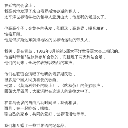
在延吉的会议上，
我高兴地发现了来自俄罗斯海参崴的客人，
太平洋世界语学社的领导人亚历山大，他是我的老朋友了。
他高高个子，金黄色的头发，蓝眼珠，高鼻梁，嗓音粗犷，
性格开朗。
他是俄罗斯远东滨海地区的世界语运动的带头人。
我俩，是在青岛，1992年8月的第5届太平洋世界语大会上相识的。
他当时带领3位伙伴参加会议的，而且晚了两天到达会场，
他们的到来，全场代表报以热烈的掌声。
他们在联谊会演唱了动听的俄罗斯民歌，
很多是中国人民所喜爱的歌曲。
例如，《莫斯科郊外的晚上》，《喀秋莎》的美妙歌声，
回荡大厅四周，大家沉醉在这迷人的旋律之中了。
在青岛会议的自由活动时间里，我俩相识。
而且，在一起吃饭，唠嗑。
聊自己的家乡，共同的爱好，世界语活动等等。
我们相互赠了一些世界语的纪念品。