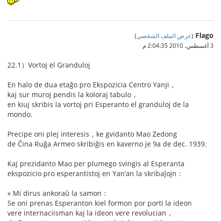
Flago
(
عرض الملف الشخصي
)
3 أغسطس، 2010 2:04:35 م
22.1）Vortoj el Granduloj
En halo de dua etaĝo pro Ekspozicia Centro Yanji，
kaj sur muroj pendis la koloraj tabulo，
en kiuj skribis la vortoj pri Esperanto el granduloj de la
mondo.
Precipe oni plej interesis，ke gvidanto Mao Zedong
de Ĉina Ruĝa Armeo skribiĝis en kaverno je 9a de dec. 1939.
Kaj prezidanto Mao per plumego svingis al Esperanta
ekspozicio pro esperantistoj en Yan’an la skribaĵojn：
« Mi dirus ankoraŭ la samon：
Se oni prenas Esperanton kiel formon por porti la ideon
vere internaciisman kaj la ideon vere revolucian，