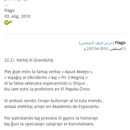
...
Flago
03. aŭg. 2010
Flago
(
عرض الملف الشخصي
)
3 أغسطس، 2010 2:07:54 م
22.2）Vortoj el Granduloj
Plej ĝoje estis la famaj verkoj « Apud Akvejo »,
« Vojaĝoj al Okcidento » kaj « Pri 3 Regnoj »
el la fama veterana esperantisto Li Shijun，
kiu iam estis la profesoro en El Popola Ĉinio.
Ili ambaŭ sendis ĉinajn kulturojn al la tuta mondo，
ankaŭ elektitaj anojn en Akademio de Esperanto.
Por patrolando kaj presono ili gajnis la honorojn
kaj ĝuis la specialajn salajrojn el Konsilantaro.