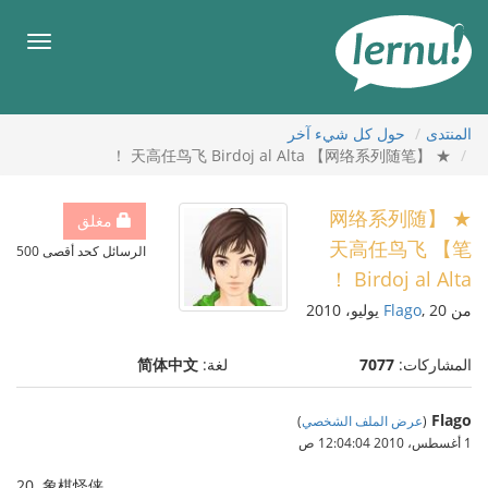
لى
لمحتويات
قائمة
طعام
المنتدى
حول كل شيء آخر
★ 【网络系列随笔】 天高任鸟飞 Birdoj al Alta ！
★ 【网络系列随
مغلق
笔】 天高任鸟飞
الرسائل كحد أقصى 500
Birdoj al Alta ！
من
, 20 يوليو، 2010
Flago
المشاركات:
7077
لغة:
简体中文
Flago
(
عرض الملف الشخصي
)
1 أغسطس، 2010 12:04:04 ص
20. 象棋怪侠