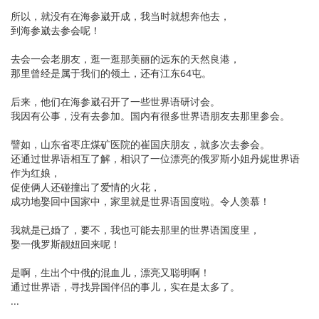
所以，就没有在海参崴开成，我当时就想奔他去，
到海参崴去参会呢！
去会一会老朋友，逛一逛那美丽的远东的天然良港，
那里曾经是属于我们的领土，还有江东64屯。
后来，他们在海参崴召开了一些世界语研讨会。
我因有公事，没有去参加。国内有很多世界语朋友去那里参会。
譬如，山东省枣庄煤矿医院的崔国庆朋友，就多次去参会。
还通过世界语相互了解，相识了一位漂亮的俄罗斯小姐丹妮世界语
作为红娘，
促使俩人还碰撞出了爱情的火花，
成功地娶回中国家中，家里就是世界语国度啦。令人羡慕！
我就是已婚了，要不，我也可能去那里的世界语国度里，
娶一俄罗斯靓妞回来呢！
是啊，生出个中俄的混血儿，漂亮又聪明啊！
通过世界语，寻找异国伴侣的事儿，实在是太多了。
...