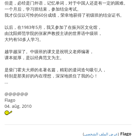
但是，必经是门外语，记忆单词，对于中国人还是有一定的困难。
一个月后，学习班结束，参加结业考试。
我才仅仅以可怜的60分成绩，荣幸地获得了初级班的结业证书。
以后，在1983年5月，我又参加了在振兴区文化馆，
由沈阳师范学院的张家声教授主讲的世界语中级班，
大约有50多人学习。
越学越深了。中级班的课文是祝明义老师编著，
课本挺厚，是以经典范文为主。
是柴门霍夫大师的名著名篇，精彩的遣词造句吸引人，
特别是那美好的内在理想，深深地抓住了我的心！
...
@@@@@@
Flago
04. aŭg. 2010
Flago
(
عرض الملف الشخصي
)