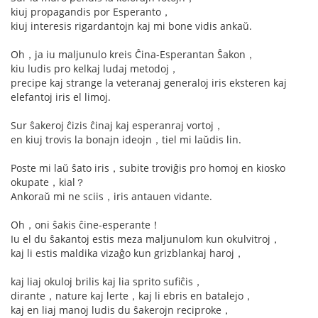
kiuj propagandis por Esperanto，
kiuj interesis rigardantojn kaj mi bone vidis ankaŭ.
Oh，ja iu maljunulo kreis Ĉina-Esperantan Ŝakon，
kiu ludis pro kelkaj ludaj metodoj，
precipe kaj strange la veteranaj generaloj iris eksteren kaj
elefantoj iris el limoj.
Sur ŝakeroj ĉizis ĉinaj kaj esperanraj vortoj，
en kiuj trovis la bonajn ideojn，tiel mi laŭdis lin.
Poste mi laŭ ŝato iris，subite troviĝis pro homoj en kiosko
okupate，kial？
Ankoraŭ mi ne sciis，iris antauen vidante.
Oh，oni ŝakis ĉine-esperante！
Iu el du ŝakantoj estis meza maljunulom kun okulvitroj，
kaj li estis maldika vizaĝo kun grizblankaj haroj，
kaj liaj okuloj brilis kaj lia sprito sufiĉis，
dirante，nature kaj lerte，kaj li ebris en batalejo，
kaj en liaj manoj ludis du ŝakerojn reciproke，