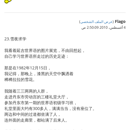
Flago
(
عرض الملف الشخصي
)
4 أغسطس، 2010 2:50:09 ص
23.雪夜求学
我看着延吉世界语的图片展览，不由回想起，
自己学习世界语所走过的历史足迹：
那是在1982年12月15日，
我记得，那晚上，漆黑的天空中飘洒着
稀稀拉拉的雪花。
我随着三三两两的人群，
走进丹东市劳动宫的三楼礼堂大厅，
参加丹东市第一期的世界语初级学习班，
礼堂里面大约有300多人，满满当当，没有座位了。
两边和中间的过道都坐满了人，
连外面的走廊里，都站满了后来人。