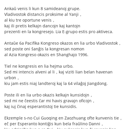
Ankaŭ venis li kun 8 samideanoj grupe.
Vladivostok distancis proksime al Yanji，
al kiu tre oportune venis，
kaj ili pretis kelkajn dancojn kaj kantojn
prezenti en la kongresejo. Lia E-grupo estis pro aktiveca.
Antaŭe 6a Pacifika Kongreso okazos en lia urbo Vladivostok，
sed poste oni ŝanĝis la kongresan nomon
al Azia Kongreso okazis en Shanghajo 1996.
Tiel ne kongresis en lia hejma urbo.
Sed mi intencis alveni al li，kaj viziti lian belan havenan
urbon，
kiu jam estis niaj landteroj kaj la 64 vilaĝoj Jiangdong.
Poste ili en lia urbo okazis kelkajn kunsidojn，
sed mi ne ĉeestis ĉar mi havis gravajn oficojn，
kaj iuj ĉinaj esperantistoj tie kunsidis.
Ekzemple s-no Cui Guoqing en Zaozhuang ofte kunvenis tie，
eĉ per Esperanto kontiĝis kun bela fraŭlino Danni，