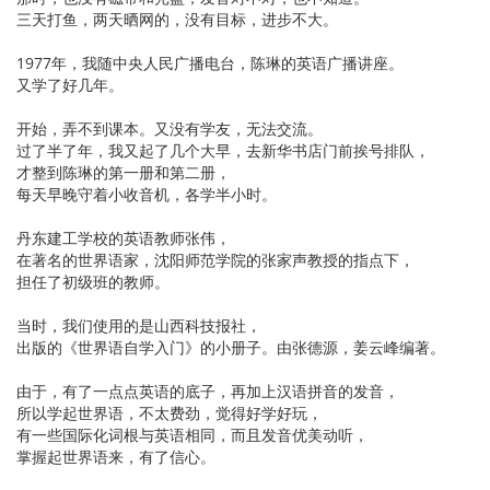
三天打鱼，两天晒网的，没有目标，进步不大。
1977年，我随中央人民广播电台，陈琳的英语广播讲座。
又学了好几年。
开始，弄不到课本。又没有学友，无法交流。
过了半了年，我又起了几个大早，去新华书店门前挨号排队，
才整到陈琳的第一册和第二册，
每天早晚守着小收音机，各学半小时。
丹东建工学校的英语教师张伟，
在著名的世界语家，沈阳师范学院的张家声教授的指点下，
担任了初级班的教师。
当时，我们使用的是山西科技报社，
出版的《世界语自学入门》的小册子。由张德源，姜云峰编著。
由于，有了一点点英语的底子，再加上汉语拼音的发音，
所以学起世界语，不太费劲，觉得好学好玩，
有一些国际化词根与英语相同，而且发音优美动听，
掌握起世界语来，有了信心。