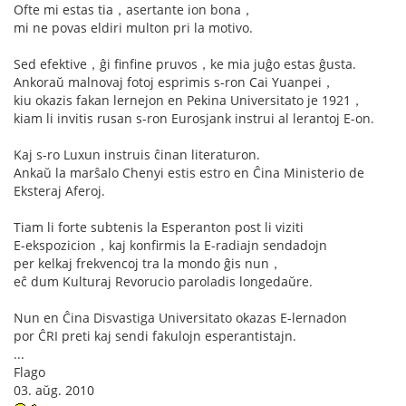
Ofte mi estas tia，asertante ion bona，
mi ne povas eldiri multon pri la motivo.
Sed efektive，ĝi finfine pruvos，ke mia juĝo estas ĝusta.
Ankoraŭ malnovaj fotoj esprimis s-ron Cai Yuanpei，
kiu okazis fakan lernejon en Pekina Universitato je 1921，
kiam li invitis rusan s-ron Eurosjank instrui al lerantoj E-on.
Kaj s-ro Luxun instruis ĉinan literaturon.
Ankaŭ la marŝalo Chenyi estis estro en Ĉina Ministerio de
Eksteraj Aferoj.
Tiam li forte subtenis la Esperanton post li viziti
E-ekspozicion，kaj konfirmis la E-radiajn sendadojn
per kelkaj frekvencoj tra la mondo ĝis nun，
eĉ dum Kulturaj Revorucio paroladis longedaŭre.
Nun en Ĉina Disvastiga Universitato okazas E-lernadon
por ĈRI preti kaj sendi fakulojn esperantistajn.
...
Flago
03. aŭg. 2010