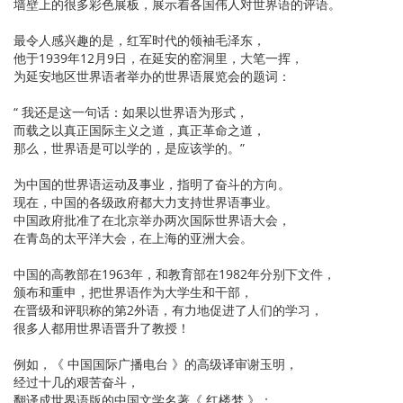
墙壁上的很多彩色展板，展示着各国伟人对世界语的评语。
最令人感兴趣的是，红军时代的领袖毛泽东，
他于1939年12月9日，在延安的窑洞里，大笔一挥，
为延安地区世界语者举办的世界语展览会的题词：
“ 我还是这一句话：如果以世界语为形式，
而载之以真正国际主义之道，真正革命之道，
那么，世界语是可以学的，是应该学的。”
为中国的世界语运动及事业，指明了奋斗的方向。
现在，中国的各级政府都大力支持世界语事业。
中国政府批准了在北京举办两次国际世界语大会，
在青岛的太平洋大会，在上海的亚洲大会。
中国的高教部在1963年，和教育部在1982年分别下文件，
颁布和重申，把世界语作为大学生和干部，
在晋级和评职称的第2外语，有力地促进了人们的学习，
很多人都用世界语晋升了教授！
例如，《 中国国际广播电台 》的高级译审谢玉明，
经过十几的艰苦奋斗，
翻译成世界语版的中国文学名著《 红楼梦 》；