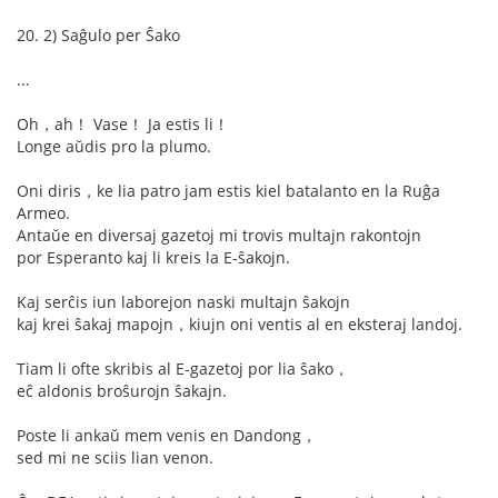
20. 2) Saĝulo per Ŝako
...
Oh，ah！ Vase！ Ja estis li！
Longe aŭdis pro la plumo.
Oni diris，ke lia patro jam estis kiel batalanto en la Ruĝa
Armeo.
Antaŭe en diversaj gazetoj mi trovis multajn rakontojn
por Esperanto kaj li kreis la E-ŝakojn.
Kaj serĉis iun laborejon naski multajn ŝakojn
kaj krei ŝakaj mapojn，kiujn oni ventis al en eksteraj landoj.
Tiam li ofte skribis al E-gazetoj por lia ŝako，
eĉ aldonis broŝurojn ŝakajn.
Poste li ankaŭ mem venis en Dandong，
sed mi ne sciis lian venon.