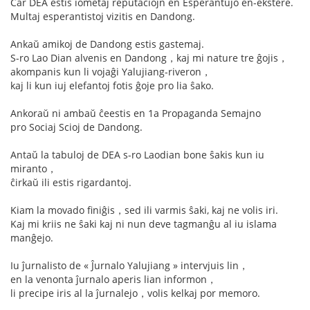
Ĉar DEA estis iometaj reputaciojn en Esperantujo en-ekstere.
Multaj esperantistoj vizitis en Dandong.
Ankaŭ amikoj de Dandong estis gastemaj.
S-ro Lao Dian alvenis en Dandong，kaj mi nature tre ĝojis，
akompanis kun li vojaĝi Yalujiang-riveron，
kaj li kun iuj elefantoj fotis ĝoje pro lia ŝako.
Ankoraŭ ni ambaŭ ĉeestis en 1a Propaganda Semajno
pro Sociaj Scioj de Dandong.
Antaŭ la tabuloj de DEA s-ro Laodian bone ŝakis kun iu
miranto，
ĉirkaŭ ili estis rigardantoj.
Kiam la movado finiĝis，sed ili varmis ŝaki, kaj ne volis iri.
Kaj mi kriis ne ŝaki kaj ni nun deve tagmanĝu al iu islama
manĝejo.
Iu ĵurnalisto de « Ĵurnalo Yalujiang » intervjuis lin，
en la venonta ĵurnalo aperis lian informon，
li precipe iris al la ĵurnalejo，volis kelkaj por memoro.