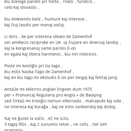
kiu bonege parolis pri fonto，rilato，fundcio，
celo kaj disvasto，
kiu elokventis bele，humure kaj interese，
kaj ĉiuj laudis per manaj voĉoj.
Li diris，ke per interena idealo de Zamenhof
oni amikecis reciproke en UK -oj ĉiujare en diversaj landoj，
kaj la kongresanoj same parolis E-on
en egala kaj libera harmonio，kiu nin interesis.
Poste mi kontiĝis pri tia tago，
kiu estis Naska Tago de Zamenhof，
kaj en kiu tago mi ekstudis E-on per longaj kaj feliĉaj jaroj.
Antaŭe mi eklernis anglan lingvon dum 1975
per « Prononcaj Regularoj pro Angla » de Baoqing
sed ĉirkaŭ mi troviĝis neniun ellernada，malrapide kaj sole，
ne interesa kaj kuraĝa，kaj ne estis sonbendoj kaj diskoj.
Kaj ne ĝuste la voĉis，eĉ ne sciis.
3 tagoj fiŝis，kaj 2 sunumis reton，ne celis，tiel iom
progresis.