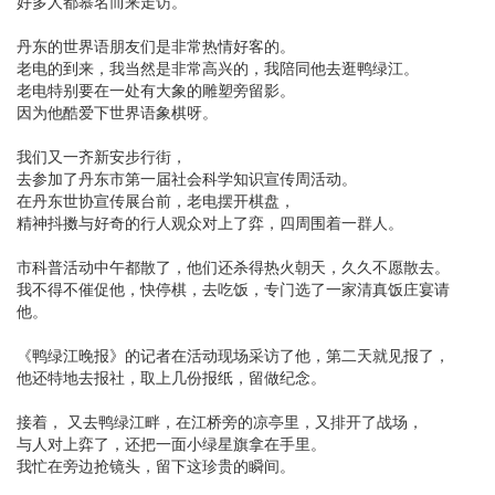
好多人都慕名而来走访。
丹东的世界语朋友们是非常热情好客的。
老电的到来，我当然是非常高兴的，我陪同他去逛鸭绿江。
老电特别要在一处有大象的雕塑旁留影。
因为他酷爱下世界语象棋呀。
我们又一齐新安步行街，
去参加了丹东市第一届社会科学知识宣传周活动。
在丹东世协宣传展台前，老电摆开棋盘，
精神抖擞与好奇的行人观众对上了弈，四周围着一群人。
市科普活动中午都散了，他们还杀得热火朝天，久久不愿散去。
我不得不催促他，快停棋，去吃饭，专门选了一家清真饭庄宴请
他。
《鸭绿江晚报》的记者在活动现场采访了他，第二天就见报了，
他还特地去报社，取上几份报纸，留做纪念。
接着， 又去鸭绿江畔，在江桥旁的凉亭里，又排开了战场，
与人对上弈了，还把一面小绿星旗拿在手里。
我忙在旁边抢镜头，留下这珍贵的瞬间。