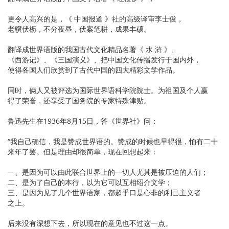
更令人高兴的是，《 中国报道 》社的高级译审李士俊，
老骥伏枥，不分夜昼，伏案笔耕，成果丰硕。
翻译成世界语版的我国古代文化精品名著《 水 浒 》、
《西游记》、《三国演义》、把中国文化传播发行于国内外，
使得各国人们欣赏到了古代中国的四大精彩文学作品。
同时，俩人又被评选为国际世界语科学院院士。为祖国及个人赢
得了荣誉，还享受了国务院的专家特殊津贴。
鲁迅先生在1936年8月15日，答《世界社》问：
“我自己确信，我是赞成世界语的。赞成的时候也早得很，怕有二十
来年了罢。但是理由却很简单，现在回想起来：
一、是因为可以由此联合世界上的一切人尤其是被压迫的人们；
二、是为了自己的本行，以为它可以互相绍介文学；
三、是因为见了几个世界语家，都超乎口是心非的利己主义者
之上。
后来没有深想下去，所以现在的意见也不过这一点。