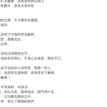
在打太极拳。在客房外的沿墙上，
彩色图片，是有关宣传世
刊的文摘，不少看官在围观。
个端详。
人发明了中国世界语象棋，
创意，新颖无比。
飞出界。
界语和汉语两种文字，
界语的良苦用心。不免心生敬意，赞叹不已。
见在不远处的小凉亭里，围着一些人。
闷，走跟前去凑热闹，原来是在下象棋。
语象棋！
中等身材，60多岁，
消，灰白头发，眼神放光，精气神十足，
辞，正沉醉在厮杀之中。
不停，发出了噼啪的响声。