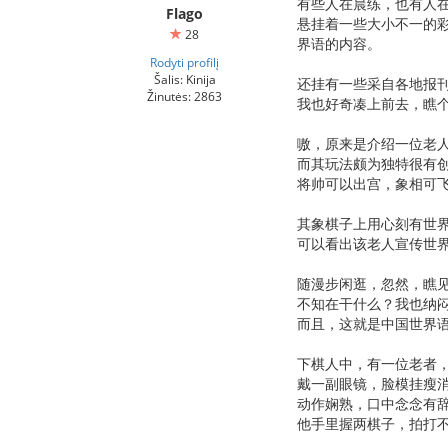
有些人在晨练，也有人
Flago
悬挂着一些大小不一的
28
界语的内容。
Rodyti profilį
Šalis: Kinija
还挂有一些采自各地报
Žinutės: 2863
我也好奇凑上前去，瞧
嗷，原来是介绍一位老
而其玩法颇为独特很有
将帅可以出宫，象相可
其象棋子上用心刻有世
可以看出该老人宣传世
随漫步闲逛，忽然，瞧
不知在干什么？我也纳
而且，这就是中国世界
下棋人中，有一位老者，
戴一副眼镜，脸模挂瘦
动作娴熟，口中念念有
他手里握两棋子，拍打