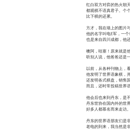
红白双方对弈的热火朝
都观棋不语真君子。个
比下棋的还累。
方才，我在墙上的图片
他的名字叫电E军，一
也是来自四川成都，他
噢阿，哇塞！原来就是
听别人说，他爸爸还是
以前，从各种刊物上，
他发明了世界语象棋，
还发明各式棋盘，销售
而且，还时常投稿世界
他会后也来到丹东，是
丹东世协在国内外的世
好多人都慕名而来走访
丹东的世界语朋友们是
老电的到来，我当然是