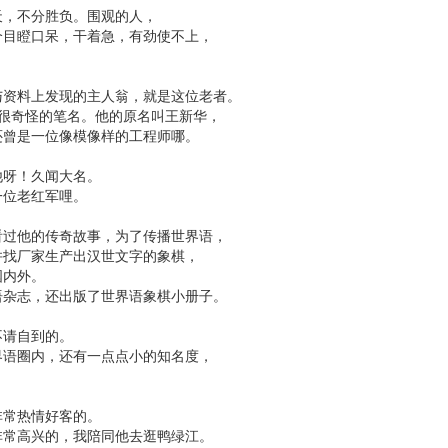
天，不分胜负。围观的人，
个目瞪口呆，干着急，有劲使不上，
与资料上发现的主人翁，就是这位老者。
个很奇怪的笔名。他的原名叫王新华，
还曾是一位像模像样的工程师哪。
他呀！久闻大名。
一位老红军哩。
看过他的传奇故事，为了传播世界语，
并找厂家生产出汉世文字的象棋，
国内外。
语杂志，还出版了世界语象棋小册子。
不请自到的。
界语圈内，还有一点点小的知名度，
。
非常热情好客的。
非常高兴的，我陪同他去逛鸭绿江。