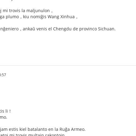
j mi trovis la maljunulon，
straga plumo，kiu nomiĝis Wang Xinhua，
el inĝeniero，ankaŭ venis el Chengdu de provinco Sichuan.
8:57
is li！
umo.
 jam estis kiel batalanto en la Ruĝa Armeo.
etoj mi trovis multajn rakontojn