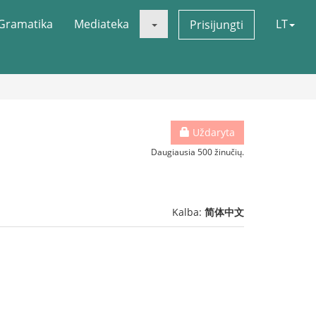
Gramatika
Mediateka
LT
Prisijungti
Uždaryta
Daugiausia 500 žinučių.
Kalba:
简体中文