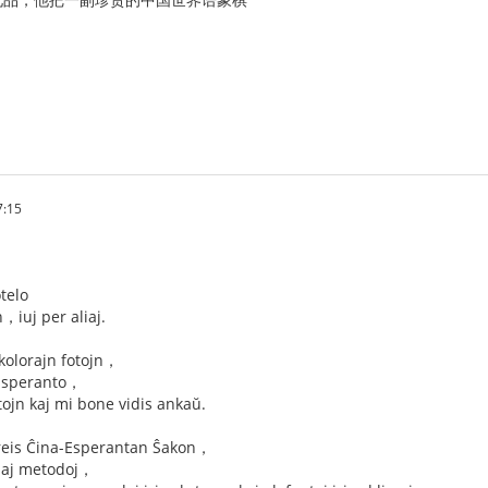
7:15
telo
，iuj per aliaj.
kolorajn fotojn，
 Esperanto，
tojn kaj mi bone vidis ankaŭ.
reis Ĉina-Esperantan Ŝakon，
udaj metodoj，