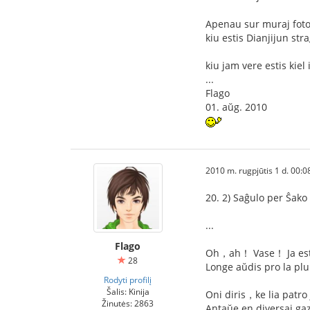
Apenau sur muraj foto
kiu estis Dianjijun 
kiu jam vere estis ki
...
Flago
01. aŭg. 2010
2010 m. rugpjūtis 1 d. 00:0
20. 2) Saĝulo per Ŝako
...
Flago
Oh，ah！ Vase！ Ja est
28
Longe aŭdis pro la pl
Rodyti profilį
Šalis: Kinija
Oni diris，ke lia patro
Žinutės: 2863
Antaŭe en diversaj gaz