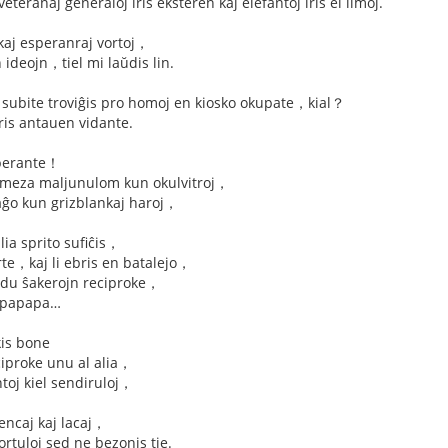
eteranaj generaloj iris eksteren kaj elefantoj iris el limoj.
 kaj esperanraj vortoj，
n ideojn，tiel mi laŭdis lin.
s，subite troviĝis pro homoj en kiosko okupate，kial？
ris antauen vidante.
perante！
is meza maljunulom kun okulvitroj，
izaĝo kun grizblankaj haroj，
j lia sprito sufiĉis，
te，kaj li ebris en batalejo，
s du ŝakerojn reciproke，
：-papapa…
is bone
eciproke unu al alia，
antoj kiel sendiruloj，
iencaj kaj lacaj，
fortuloj sed ne bezonis tie.