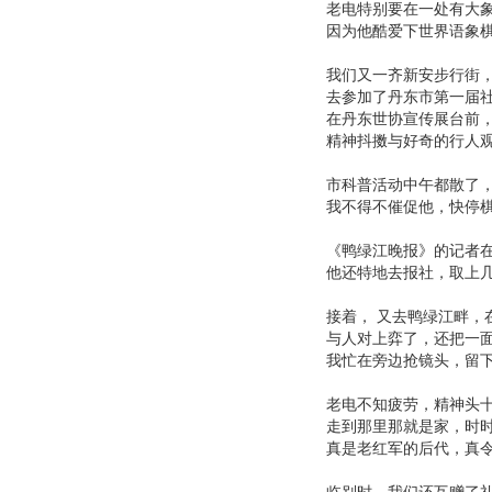
老电特别要在一处有大
因为他酷爱下世界语象
我们又一齐新安步行街
去参加了丹东市第一届
在丹东世协宣传展台前
精神抖擞与好奇的行人
市科普活动中午都散了
我不得不催促他，快停
《鸭绿江晚报》的记者
他还特地去报社，取上
接着， 又去鸭绿江畔，
与人对上弈了，还把一
我忙在旁边抢镜头，留
老电不知疲劳，精神头
走到那里那就是家，时
真是老红军的后代，真
临别时，我们还互赠了