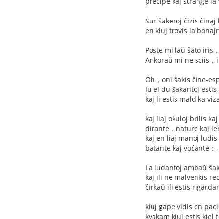
precipe kaj strange la v
Sur ŝakeroj ĉizis ĉinaj
en kiuj trovis la bonaj
Poste mi laŭ ŝato iri
Ankoraŭ mi ne sciis，i
Oh，oni ŝakis ĉine-es
Iu el du ŝakantoj est
kaj li estis maldika v
kaj liaj okuloj brilis ka
dirante，nature kaj ler
kaj en liaj manoj ludi
batante kaj voĉante
La ludantoj ambaŭ ŝak
kaj ili ne malvenkis r
ĉirkaŭ ili estis rigard
kiuj gape vidis en pac
kvakam kiuj estis kiel 