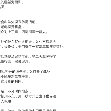
象的雕塑旁留影。
棋呀。
，
社会科学知识宣传周活动。
，老电摆开棋盘，
观众对上了弈，四周围着一群人。
，他们还杀得热火朝天，久久不愿散去。
棋，去吃饭，专门选了一家清真饭庄宴请他。
在活动现场采访了他，第二天就见报了，
几份报纸，留做纪念。
在江桥旁的凉亭里，又排开了战场，
面小绿星旗拿在手里。
下这珍贵的瞬间。
十足，不分时间地点，
时刻刻不忘，用下棋方式去宣传世界语，
令人佩服！
礼品，他把一副珍贵的中国世界语象棋