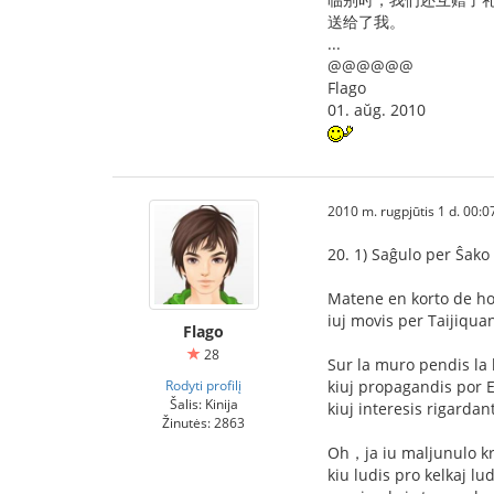
送给了我。
...
@@@@@@
Flago
01. aŭg. 2010
2010 m. rugpjūtis 1 d. 00:0
20. 1) Saĝulo per Ŝako
Matene en korto de ho
iuj movis per Taijiquan
Flago
28
Sur la muro pendis la 
Rodyti profilį
kiuj propagandis por
Šalis: Kinija
kiuj interesis rigardan
Žinutės: 2863
Oh，ja iu maljunulo k
kiu ludis pro kelkaj l