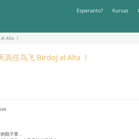
Esperanto?
Kursas
 Alta ！
鸟飞 Birdoj al Alta ！
4:04
所的院子里，