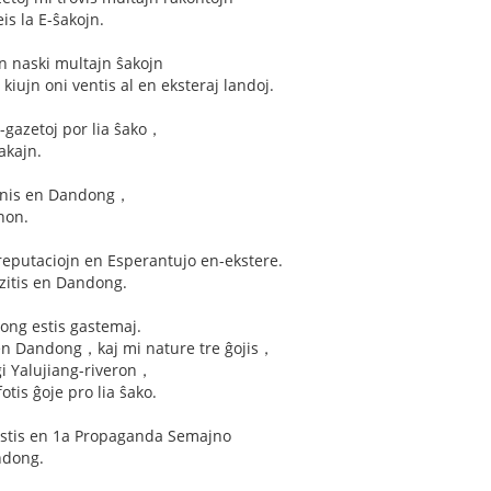
eis la E-ŝakojn.
on naski multajn ŝakojn
kiujn oni ventis al en eksteraj landoj.
 E-gazetoj por lia ŝako，
akajn.
enis en Dandong，
non.
reputaciojn en Esperantujo en-ekstere.
izitis en Dandong.
ng estis gastemaj.
 en Dandong，kaj mi nature tre ĝojis，
ĝi Yalujiang-riveron，
fotis ĝoje pro lia ŝako.
stis en 1a Propaganda Semajno
ndong.