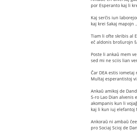
por Esperanto kaj li kr
Kaj serĉis iun laborej
kaj krei ŝakaj mapojn，
Tiam li ofte skribis al
eĉ aldonis broŝurojn ŝ
Poste li ankaŭ mem v
sed mi ne sciis lian ve
Ĉar DEA estis iometaj 
Multaj esperantistoj v
Ankaŭ amikoj de Dando
S-ro Lao Dian alvenis
akompanis kun li voja
kaj li kun iuj elefantoj 
Ankoraŭ ni ambaŭ ĉee
pro Sociaj Scioj de Da